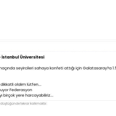
 İstanbul Üniversitesi
 maçında seyircileri sahaya konfeti attığı için Galatasaray?a 1.
katli olalım lütfen....
nuyor Federasyon
birçok yere harcayabiliriz....
 düştüğünde tekrar kalkmaktır.