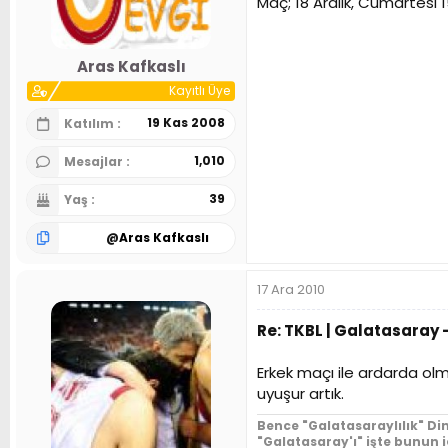
Maç; 18 Aralık, Cumartesi
n
h
i
Aras Kafkaslı
Kayıtlı Üye
19 Kas 2008
Katılım
1,010
Mesajlar
39
Yaş
@
Aras Kafkaslı
17 Ara 2010
Re: TKBL | Galatasaray -
Erkek maçı ile ardarda olm
uyuşur artık.
Bence "Galatasaraylılık" Din
"Galatasaray'ı" işte bunun 