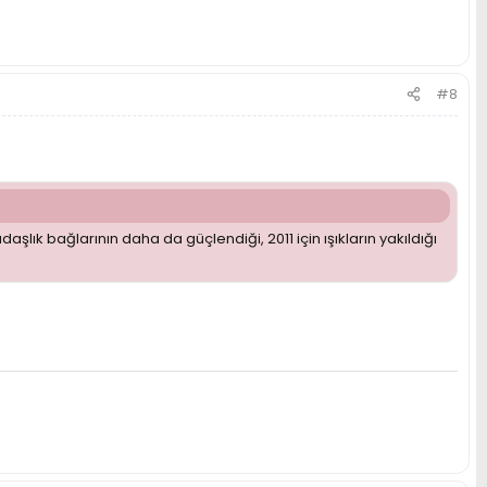
#8
şlık bağlarının daha da güçlendiği, 2011 için ışıkların yakıldığı