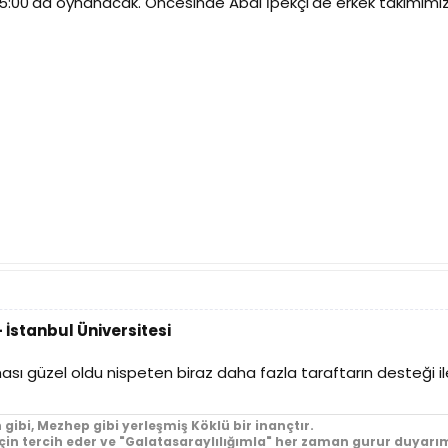
 15:00'da oynanacak. Öncesinde Abdi İpekçi'de erkek takımımız
 İstanbul Üniversitesi
ası güzel oldu nispeten biraz daha fazla taraftarın desteği i
 gibi, Mezhep gibi yerleşmiş Köklü bir inançtır.
için tercih eder ve "Galatasaraylılığımla" her zaman gurur duyarım