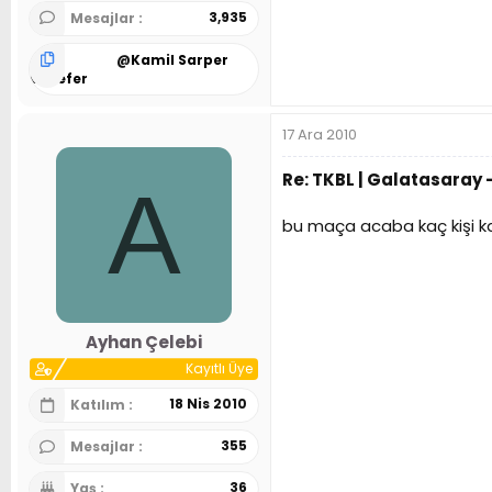
3,935
Mesajlar
@
Kamil Sarper
Özsefer
17 Ara 2010
Re: TKBL | Galatasaray -
A
bu maça acaba kaç kişi kal
Ayhan Çelebi
Kayıtlı Üye
18 Nis 2010
Katılım
355
Mesajlar
36
Yaş