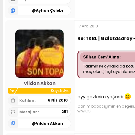
@
Ayhan Çelebi
17 Ara 2010
Re: TKBL | Galatasaray -
Sühan Cem' Alıntı:
Takımın iyi oynasa da kötü 
maç olur ışıl ışıl aydınlanırı
Vildan Akkan
Kayıtlı Üye
ayy gözlerim yaşardı
6 Nis 2010
Katılım
Canım babacığımın en değerli..
wiwiGS
251
Mesajlar
@
Vildan Akkan