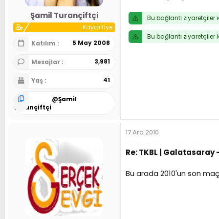
Şamil Turançiftçi
Bu bağlantı ziyaretçiler 
Kayıtlı Üye
Bu bağlantı ziyaretçiler 
5 May 2008
Katılım
3,981
Mesajlar
41
Yaş
@
Şamil
Turançiftçi
17 Ara 2010
Re: TKBL | Galatasaray -
Bu arada 2010'un son maçı. 