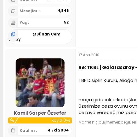
4,846
Mesajlar
52
Yaş
@
Sühan Cem
Uçsoy
17 Ara 2010
Re: TKBL | Galatasaray -
TBF Disiplin Kurulu, Aliağa
maça gidecek arkadaşlar dik
üzerimize ceza oyunu oy
cezaya vereceğimiz parayı 
Kamil Sarper Özsefer
Kayıtlı Üye
Marifet hiç düşmemek değil,Her
4 Eki 2004
Katılım