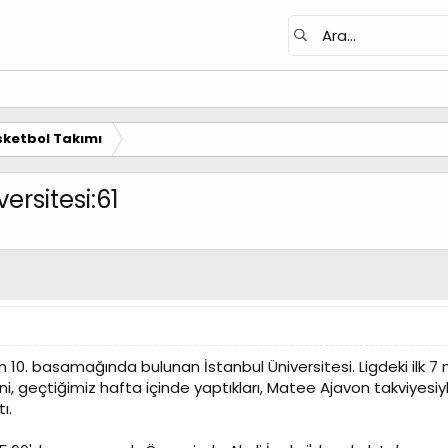
ketbol Takımı
ersitesi:61
10. basamağında bulunan İstanbul Üniversitesi. Ligdeki ilk 7 
 geçtiğimiz hafta içinde yaptıkları, Matee Ajavon takviyesiyl
ı.