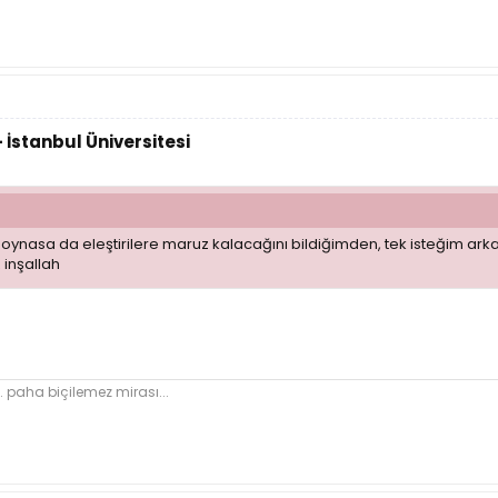
 İstanbul Üniversitesi
oynasa da eleştirilere maruz kalacağını bildiğimden, tek isteğim arkada
z inşallah
 paha biçilemez mirası...