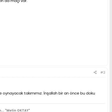
ın da maçı var.
#2
le oynayacak takımımız. İnşallah bir an önce bu doku
...
"Metin OKTAY"