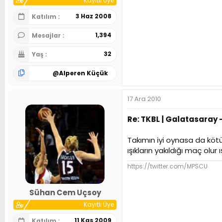
Kayıtlı Üye
3 Haz 2008
Katılım
1,394
Mesajlar
32
Yaş
@
Alperen Küçük
17 Ara 2010
Re: TKBL | Galatasaray -
Takımın iyi oynasa da kötü
ışıkların yakıldığı maç olur ış
https://twitter.com/MPSCU
Sühan Cem Uçsoy
Kayıtlı Üye
11 Kas 2009
Katılım