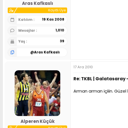
Aras Kafkaslı
Kayıtlı Üye
19 Kas 2008
Katılım
1,010
Mesajlar
39
Yaş
@
Aras Kafkaslı
17 Ara 2010
Re: TKBL | Galatasaray -
Arman arman içiiin. Güzel 
Alperen Küçük