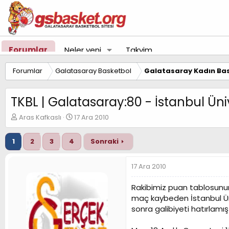
Forumlar
Neler yeni
Takvim
Forumlar
Galatasaray Basketbol
Galatasaray Kadın Bas
TKBL | Galatasaray:80 - İstanbul Üniv
K
B
Aras Kafkaslı
17 Ara 2010
o
a
n
ş
1
2
3
4
Sonraki
u
l
y
a
u
n
17 Ara 2010
B
g
a
ı
Rakibimiz puan tablosunun 
ş
ç
maç kaybeden İstanbul Üni,
l
t
sonra galibiyeti hatırlamışt
a
a
t
r
a
i