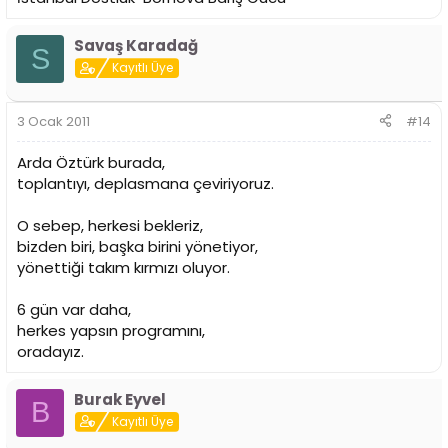
Savaş Karadağ
S
Kayıtlı Üye
3 Ocak 2011
#14
Arda Öztürk burada,
toplantıyı, deplasmana çeviriyoruz.
O sebep, herkesi bekleriz,
bizden biri, başka birini yönetiyor,
yönettiği takım kırmızı oluyor.
6 gün var daha,
herkes yapsın programını,
oradayız.
Burak Eyvel
B
Kayıtlı Üye