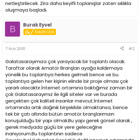
i
netleştirilecek. Zira daha keyifli toplanışlar zaten sıklıkla
oluşmaya başladı.
Burak Eyvel
B
Kayıtlı Üye
7 Ara 2010
#2
Galatasarayımıza çok yarayacak bir toplantı olacak.
Taraftar olarak Amatör Branşları ayağa kaldırmaya
yönelik bu toplantıya herkes gelmeli bence ve bu
toplantıya gelen her kişinin elinde bir proje olması çok
yararlı olacaktır.İnternet ortamına baktığımız zaman bir
çok Galatasarayımız ile ilgili siteler var ve burada
gerçekten çok kaliteli insanlar mevcut.İnternet
ortamında artık dağınık birşekilde olmaktansa, bence
tek bir çatı altında bütün amatör branşlarımızın
konuşulduğu bir yapı olmalı.Bu yapı gerek görsel olarak ,
gerek medyada güçlü bir yere geleceğine
inanıyorum.Bu toplantının sadece