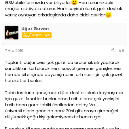
GSMobile'larımızda var biliyorlar
Hem aramızdaki
maçlar ciddiyete oturur. Hem seyirci olarak gelir destek
veririz oynayan arkadaşlarda daha ciddi asılırlar
Uğur Güven
Kayıtlı Üye
7 Ara 2010
#5
Toplantı düşüncesi çok güzel bu aralar sık sık yapılarak
sanallıktan kurtularak hem sosyal çevrenin genişlemesi
hemde site içinde dayanışmanın artması için çok güzel
haraketler bunlar.
Tabi dostlarla görüşmek diğer dost sitelerle kaynaşmak
için güzel fırsatlar bunlar ama tarih olarak çok yanlış bi
tarih bana göre tabiki finallerden dolayı.Ve
üniversitelerin genelde ocak 20si gibi araya gireceğini
düşürsekk çoğu kişi gelemiyecektir benim gibi
11 ocakta Ali samiyende son maçımızı yapacağız ve bu