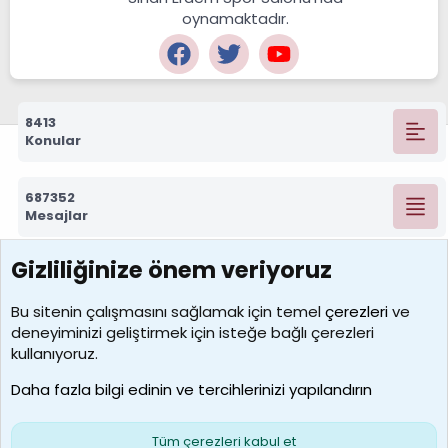
oynamaktadır.
8413
Konular
687352
Mesajlar
Gizliliğinize önem veriyoruz
7392
Kullanıcılar
Bu sitenin çalışmasını sağlamak için temel
çerezleri
ve
deneyiminizi geliştirmek için isteğe bağlı çerezleri
MosesBrownHayranı
kullanıyoruz.
Son üye
Daha fazla bilgi edinin ve tercihlerinizi yapılandırın
Bize ulaşın
Şartlar ve kurallar
Gizlilik politikası
Çerezler
Yardım
Ana sayfa
R
Tüm çerezleri kabul et
S