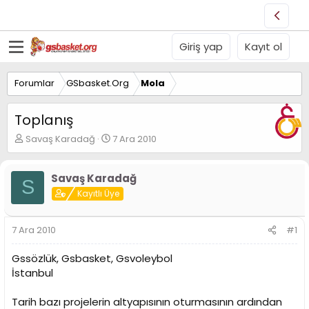
Giriş yap
Kayıt ol
Forumlar
GSbasket.Org
Mola
Toplanış
K
B
Savaş Karadağ
7 Ara 2010
o
a
n
ş
u
l
Savaş Karadağ
S
y
a
Kayıtlı Üye
u
n
B
g
a
ı
7 Ara 2010
#1
ş
ç
l
t
Gssözlük, Gsbasket, Gsvoleybol
a
a
İstanbul
t
r
a
i
n
h
Tarih bazı projelerin altyapısının oturmasının ardından