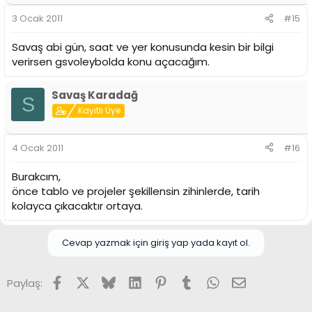
3 Ocak 2011
#15
Savaş abi gün, saat ve yer konusunda kesin bir bilgi
verirsen gsvoleybolda konu açacağım.
Savaş Karadağ
S
Kayıtlı Üye
4 Ocak 2011
#16
Burakcım,
önce tablo ve projeler şekillensin zihinlerde, tarih
kolayca çıkacaktır ortaya.
Cevap yazmak için giriş yap yada kayıt ol.
Facebook
X (Twitter)
Bluesky
LinkedIn
Pinterest
Tumblr
WhatsApp
E-posta
Paylaş: