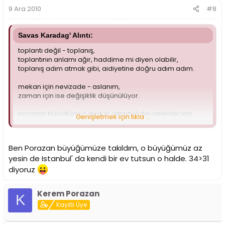
9 Ara 2010
#8
Savas Karadag' Alıntı:
toplantı değil - toplanış,
toplantının anlamı ağır, haddime mi diyen olabilir,
toplanış adım atmak gibi, aidiyetine doğru adım adım.
mekan için nevizade - aslanım,
zaman için ise değişiklik düşünülüyor.
porazan büyüğümüz dedi ki, istanbul dışı gelenler için
Genişletmek için tıkla ...
dönüş zor,
haklıdır.
Ben Porazan büyüğümüze takıldım, o büyüğümüz az
ugur dedi ki, o hafta veda için geleceğiz istanbula, aralıkta
yesin de Istanbul' da kendi bir ev tutsun o halde. 34>31
olsun,
haklıdır.
diyoruz
ee hayde..
Kerem Porazan
K
Kayıtlı Üye