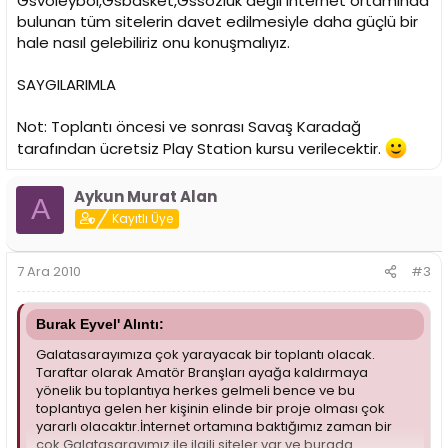
Gsvoleybol,Gsbasket,Gssözlük değil internet ortamında
bulunan tüm sitelerin davet edilmesiyle daha güçlü bir
hale nasıl gelebiliriz onu konuşmalıyız.
SAYGILARIMLA
Not: Toplantı öncesi ve sonrası Savaş Karadağ
tarafından ücretsiz Play Station kursu verilecektir.
Aykun Murat Alan
A
Kayıtlı Üye
7 Ara 2010
#3
Burak Eyvel' Alıntı:
Galatasarayımıza çok yarayacak bir toplantı olacak.
Taraftar olarak Amatör Branşları ayağa kaldırmaya
yönelik bu toplantıya herkes gelmeli bence ve bu
toplantıya gelen her kişinin elinde bir proje olması çok
yararlı olacaktır.İnternet ortamına baktığımız zaman bir
çok Galatasarayımız ile ilgili siteler var ve burada