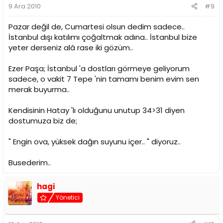
9 Ara 2010
#9
Pazar değil de, Cumartesi olsun dedim sadece..
İstanbul dışı katılımı çoğaltmak adına.. İstanbul bize
yeter derseniz alâ rase iki gözüm..
Ezer Paşa; İstanbul 'a dostları görmeye geliyorum
sadece, o vakit 7 Tepe 'nin tamamı benim evim sen
merak buyurma..
Kendisinin Hatay 'lı olduğunu unutup 34>31 diyen
dostumuza biz de;
" Engin ova, yüksek dağın suyunu içer.. " diyoruz..
Busederim..
hagi
Yönetici