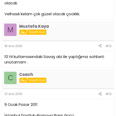
olacak.
Velhasılı kelam çok güzel olacak çookkk.
Mustafa Kaya
M
Kayıtlı Üye
18 Ara 2010
#12
10.Yıl kutlamasındaki Savaş abi ile yaptığımız sohbeti
unutamam .
Coach
C
Kayıtlı Üye
21 Ara 2010
#13
9 Ocak Pazar 2011
İstanbul Dostluk-Bornova Barış Gücü