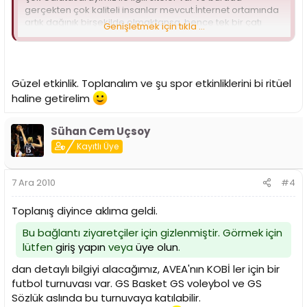
gerçekten çok kaliteli insanlar mevcut.İnternet ortamında
artık dağınık birşekilde olmaktansa, bence tek bir çatı
Genişletmek için tıkla ...
altında bütün amatör branşlarımızın konuşulduğu bir yapı
olmalı.Bu yapı gerek görsel olarak , gerek medyada güçlü
bir yere geleceğine inanıyorum.Bu toplantının sadece
Gsvoleybol,Gsbasket,Gssözlük değil internet ortamında
Güzel etkinlik. Toplanalım ve şu spor etkinliklerini bi ritüel
bulunan tüm sitelerin davet edilmesiyle daha güçlü bir
hale nasıl gelebiliriz onu konuşmalıyız.
haline getirelim
SAYGILARIMLA
Sühan Cem Uçsoy
Not: Toplantı öncesi ve sonrası Savaş Karadağ tarafından
Kayıtlı Üye
ücretsiz Play Station kursu verilecektir.
7 Ara 2010
#4
Toplanış diyince aklıma geldi.
Bu bağlantı ziyaretçiler için gizlenmiştir. Görmek için
lütfen
giriş yapın
veya
üye olun
.
dan detaylı bilgiyi alacağımız, AVEA'nın KOBİ ler için bir
futbol turnuvası var. GS Basket GS voleybol ve GS
Sözlük aslında bu turnuvaya katılabilir.