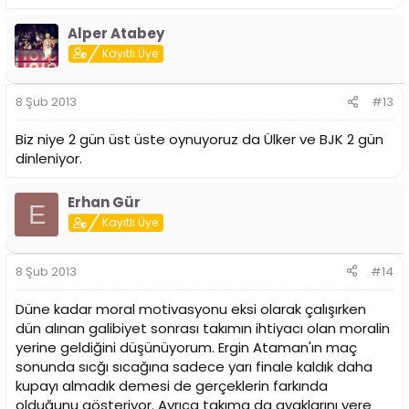
Alper Atabey
Kayıtlı Üye
8 Şub 2013
#13
Biz niye 2 gün üst üste oynuyoruz da Ülker ve BJK 2 gün
dinleniyor.
Erhan Gür
E
Kayıtlı Üye
8 Şub 2013
#14
Düne kadar moral motivasyonu eksi olarak çalışırken
dün alınan galibiyet sonrası takımın ihtiyacı olan moralin
yerine geldiğini düşünüyorum. Ergin Ataman'ın maç
sonunda sıcğı sıcağına sadece yarı finale kaldık daha
kupayı almadık demesi de gerçeklerin farkında
olduğunu gösteriyor. Ayrıca takıma da ayaklarını yere