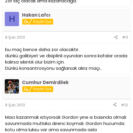
Zor laç olacak ama kazanacağız.
Hakan Lafcı
H
Kayıtlı Üye
8 Şub 2013
#11
bu maç bence daha zor olacaktır.
dünkü galibiyet ve disiplinli oyundan sonra kafalar orada
kalırsa sıkıntılı olur bizim için.
Dünkü konsantrosyonu sağlarsak alırız maçı..
Cumhur Demirdilek
Kayıtlı Üye
8 Şub 2013
#12
Macı kazanmak ıstıyorsak Gordon yıne ıs basında olmalı
savunmada mutlaka dırenc koymalı. Gordon hucumda
kotu olma luksu var ama savunmada asla