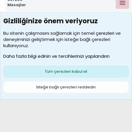
Mesajlar
Gizliliğinize önem veriyoruz
7390
Kullanıcılar
Bu sitenin çalışmasını sağlamak için temel
çerezleri
ve
deneyiminizi geliştirmek için isteğe bağlı çerezleri
MosesBrownHayranı
kullanıyoruz.
Son üye
Daha fazla bilgi edinin ve tercihlerinizi yapılandırın
Bize ulaşın
Şartlar ve kurallar
Gizlilik politikası
Çerezler
Yardım
Ana sayfa
R
Tüm çerezleri kabul et
S
S
Galatasaray Basketbol | GS Basket Taraftar Platformu
İsteğe bağlı çerezleri reddedin
®
Community platform by XenForo
© 2010-2026 XenForo Ltd.
XenForo Türkçe 🇹🇷 Destek Forumu –
XenWp.Com