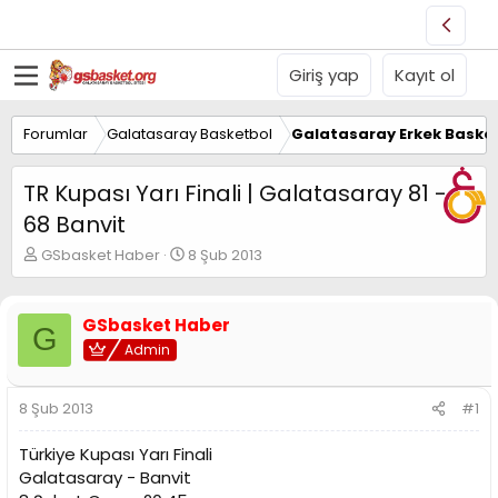
Giriş yap
Kayıt ol
Forumlar
Galatasaray Basketbol
Galatasaray Erkek Basket
TR Kupası Yarı Finali | Galatasaray 81 -
68 Banvit
K
B
GSbasket Haber
8 Şub 2013
o
a
n
ş
u
l
GSbasket Haber
G
y
a
Admin
u
n
B
g
a
ı
8 Şub 2013
#1
ş
ç
l
t
Türkiye Kupası Yarı Finali
a
a
t
r
Galatasaray - Banvit
a
i