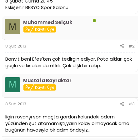
8 Şubat Cuma 20.45
n
h
Eskişehir BESYO Spor Salonu
i
Muhammed Selçuk
M
Kayıtlı Üye
8 Şub 2013
#2
Banvit beni Efes'ten çok tedirgin ediyor. Pota altları çok
güçlü ve kısaları da etkili. Çok dişli bir rakip.
Mustafa Bayraktar
M
Kayıtlı Üye
8 Şub 2013
#3
ligin rövanşı son maçta gordon kolundaki ödem
yüzünden şut atamamıştı,yarın kolay olmayacak ama
bugünün havasıyla bir adım öndeyiz...