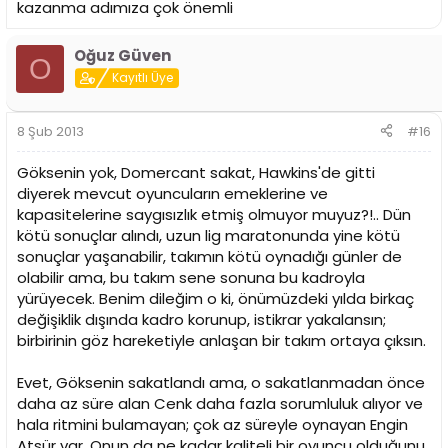
kazanma adımıza çok önemli
Oğuz Güven
O
Kayıtlı Üye
8 Şub 2013
#16
Göksenin yok, Domercant sakat, Hawkins'de gitti
diyerek mevcut oyuncuların emeklerine ve
kapasitelerine saygısızlık etmiş olmuyor muyuz?!.. Dün
kötü sonuçlar alındı, uzun lig maratonunda yine kötü
sonuçlar yaşanabilir, takımın kötü oynadığı günler de
olabilir ama, bu takım sene sonuna bu kadroyla
yürüyecek. Benim dileğim o ki, önümüzdeki yılda birkaç
değişiklik dışında kadro korunup, istikrar yakalansın;
birbirinin göz hareketiyle anlaşan bir takım ortaya çıksın.
Evet, Göksenin sakatlandı ama, o sakatlanmadan önce
daha az süre alan Cenk daha fazla sorumluluk alıyor ve
hala ritmini bulamayan; çok az süreyle oynayan Engin
Atsür var. Onun da ne kadar kaliteli bir oyuncu olduğunu