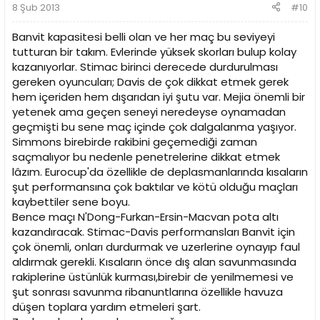
8 Şub 2013
#10
Banvit kapasitesi belli olan ve her maç bu seviyeyi
tutturan bir takım. Evlerinde yüksek skorları bulup kolay
kazanıyorlar. Stimac birinci derecede durdurulması
gereken oyuncuları; Davis de çok dikkat etmek gerek
hem içeriden hem dışarıdan iyi şutu var. Mejia önemli bir
yetenek ama geçen seneyi neredeyse oynamadan
geçmişti bu sene maç içinde çok dalgalanma yaşıyor.
Simmons birebirde rakibini geçemediği zaman
saçmalıyor bu nedenle penetrelerine dikkat etmek
lâzım. Eurocup'da özellikle de deplasmanlarında kısaların
şut performansına çok baktılar ve kötü olduğu maçları
kaybettiler sene boyu.
Bence maçı N'Dong-Furkan-Ersin-Macvan pota altı
kazandıracak. Stimac-Davis performansları Banvit için
çok önemli, onları durdurmak ve uzerlerine oynayıp faul
aldırmak gerekli. Kısaların önce dış alan savunmasında
rakiplerine üstünlük kurması,birebir de yenilmemesi ve
şut sonrası savunma ribanuntlarına özellikle havuza
düşen toplara yardım etmeleri şart.