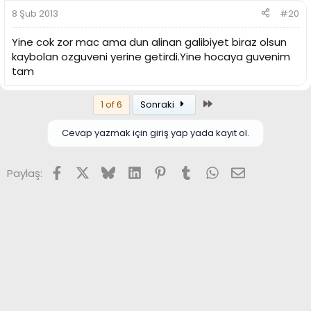
8 Şub 2013
#20
Yine cok zor mac ama dun alinan galibiyet biraz olsun
kaybolan ozguveni yerine getirdi.Yine hocaya guvenim
tam
Son
1 of 6
Sonraki
Cevap yazmak için giriş yap yada kayıt ol.
Facebook
X (Twitter)
Bluesky
LinkedIn
Pinterest
Tumblr
WhatsApp
E-posta
Paylaş: