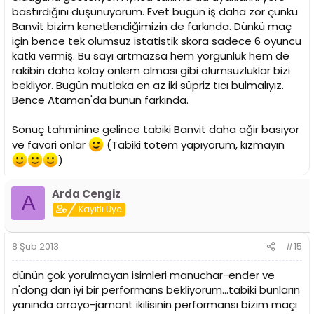
bastırdığını düşünüyorum. Evet bugün iş daha zor çünkü
Banvit bizim kenetlendiğimizin de farkında. Dünkü maç
için bence tek olumsuz istatistik skora sadece 6 oyuncu
katkı vermiş. Bu sayı artmazsa hem yorgunluk hem de
rakibin daha kolay önlem alması gibi olumsuzluklar bizi
bekliyor. Bugün mutlaka en az iki süpriz tıcı bulmalıyız.
Bence Ataman'da bunun farkında.
Sonuç tahminine gelince tabiki Banvit daha ağir basıyor
ve favori onlar
(Tabiki totem yapıyorum, kızmayın
)
Arda Cengiz
A
Kayıtlı Üye
8 Şub 2013
#15
dünün çok yorulmayan isimleri manuchar-ender ve
n'dong dan iyi bir performans bekliyorum...tabiki bunların
yanında arroyo-jamont ikilisinin performansı bizim maçı