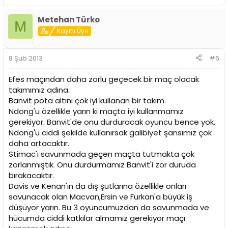
Metehan Türko
M
Kayıtlı Üye
8 Şub 2013
#6
Efes maçından daha zorlu geçecek bir maç olacak
takımımız adına.
Banvit pota altını çok iyi kullanan bir takım.
Ndong'u özellikle yarın ki maçta iyi kullanmamız
gerekiyor. Banvit'de onu durduracak oyuncu bence yok.
Ndong'u ciddi şekilde kullanırsak galibiyet şansımız çok
daha artacaktır.
Stimac'ı savunmada geçen maçta tutmakta çok
zorlanmıştık. Onu durdurmamız Banvit'i zor duruda
bırakacaktır.
Davis ve Kenan'ın da dış şutlarına özellikle onları
savunacak olan Macvan,Ersin ve Furkan'a büyük iş
düşüyor yarın. Bu 3 oyuncumuzdan da savunmada ve
hücumda ciddi katkılar almamız gerekiyor maçı