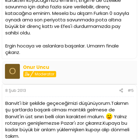
karakteri koyacağımıza eminim, Engin'e de özellikle
savunma için daha fazla süre verilebilir, direnç
katacağına eminim. Mesela bu akşam Furkan 0 sayıyla
oynadı ama son periyotta savunmada pota altına
büyük bir direnç kattı ve Efes'i durdurmamızda pay
sahibi oldu.
Ergin hocaya ve aslanlara başarılar. Umarım finale
çıkarız.
Onur Uncu
O
Moderator
8 Şub 2013
#5
Banvit'i bir şekilde geçeceğimizi düşünüyorum.Takımın
şu şartlarda başarılı olması mantıklı gelmese de
Banvit'in üst sınırı belli olan karakteri malum.
Yalnız
rotasyon genişlemezse Pazar'ı zor çıkarırız.Kupaya bu
kadar büyük bir anlam yüklemişken kupayı alıp dönmeli
takım.