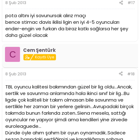
8 Şub 2013
#17
pota altını iyi savunursak alırız maçı
bence stimac davis ikilisi ligin en iyi 4-5 oyuncuları
ender-engin ve furkan da biraz katkı sağlarsa her şey
daha güzel olacak
Cem Şentürk
C
Kayıtlı Üye
8 Şub 2013
#18
TBL oyuncu kalitesi bakımından güzel bir lig oldu...Ancak,
sertlik ve savunma anlamında hala ikinci sınıf bir lig...Bu
ligde çok kaliteli bir takım olmasan bile savunma ve
sertlikle her zaman bir yerlere gelirsin...Avrupadaki birçok
takımda bunun farkında zaten..Siena mesela, sattığı
oyuncular ne yapıyor şimdi ama kendileri yine zirvede
euroleaguede...
Dünde öyle ahım şahım bir oyun oynamadık..Sadece
sezon başındaki sertliğimizi ve kararlılığımızı sahaya