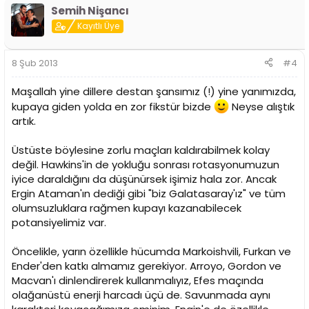
Semih Nişancı
Kayıtlı Üye
8 Şub 2013
#4
Maşallah yine dillere destan şansımız (!) yine yanımızda,
kupaya giden yolda en zor fikstür bizde
Neyse alıştık
artık.
Üstüste böylesine zorlu maçları kaldırabilmek kolay
değil. Hawkins'in de yokluğu sonrası rotasyonumuzun
iyice daraldığını da düşünürsek işimiz hala zor. Ancak
Ergin Ataman'ın dediği gibi "biz Galatasaray'ız" ve tüm
olumsuzluklara rağmen kupayı kazanabilecek
potansiyelimiz var.
Öncelikle, yarın özellikle hücumda Markoishvili, Furkan ve
Ender'den katkı almamız gerekiyor. Arroyo, Gordon ve
Macvan'ı dinlendirerek kullanmalıyız, Efes maçında
olağanüstü enerji harcadı üçü de. Savunmada aynı