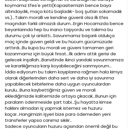
koymamız Efes'e yetti(Kapasitemizin bence baya
altındaydık, maça kötü başladık- boş şutları sokamadık
vs.)...Takım moralli ve kendine güvenli olsa ilk Efes
maçından farklı olmazdı durum...Ergin Hocamızda bence
beyanlarında hep bu inancı taşıyordu ve takıma bu
durumu çok iyi anlattı...Savunmamız başarılı oldukça
maç içinde güven geldi ve bu hücum gücümüzüde
arttırdı...Bu kupa bu morali ve güveni tamamen geri
kazanmamız için büyük fırsat...İlk adımı attık gerisi de
gelecek inşallah...Banvitinde ikinci yarıdaki savunmamıza
ve kararlılığımıza karşı koyabileceğini sanmıyorum...
İddia ediyorum bu takım kayıplarına rağmen hala kimya
olarak diğerlerinden daha sert ve daha iyi savunma
yapabilecek birbirlerine daha uygun oyunculardan
kurulu...Buna kaybettiğimiz güven ve morali
eklediğimizde kalitemizde ortaya çıkacak...Bunun için
paraların ödenmeside şart tabi...Şu hayatta kimse
hakkını almadan iş yapmak istemez ve huzuru
kaçar...Hangimizin işyeri bize para ödemeden yeni
transferler yapsa canımız sıkılır...
Sadece oyuncuların huzuru açısından önemli değil bu