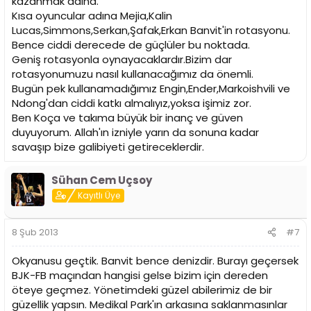
kazanmak adına.
Kısa oyuncular adına Mejia,Kalin
Lucas,Simmons,Serkan,Şafak,Erkan Banvit'in rotasyonu.
Bence ciddi derecede de güçlüler bu noktada.
Geniş rotasyonla oynayacaklardır.Bizim dar
rotasyonumuzu nasıl kullanacağımız da önemli.
Bugün pek kullanamadığımız Engin,Ender,Markoishvili ve
Ndong'dan ciddi katkı almalıyız,yoksa işimiz zor.
Ben Koça ve takıma büyük bir inanç ve güven
duyuyorum. Allah'ın izniyle yarın da sonuna kadar
savaşıp bize galibiyeti getireceklerdir.
Sühan Cem Uçsoy
Kayıtlı Üye
8 Şub 2013
#7
Okyanusu geçtik. Banvit bence denizdir. Burayı geçersek
BJK-FB maçından hangisi gelse bizim için dereden
öteye geçmez. Yönetimdeki güzel abilerimiz de bir
güzellik yapsın. Medikal Park'ın arkasına saklanmasınlar