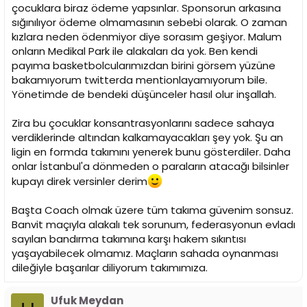
çocuklara biraz ödeme yapsınlar. Sponsorun arkasına
sığınılıyor ödeme olmamasının sebebi olarak. O zaman
kızlara neden ödenmiyor diye sorasım geşiyor. Malum
onların Medikal Park ile alakaları da yok. Ben kendi
payıma basketbolcularımızdan birini görsem yüzüne
bakamıyorum twitterda mentionlayamıyorum bile.
Yönetimde de bendeki düşünceler hasıl olur inşallah.
Zira bu çocuklar konsantrasyonlarını sadece sahaya
verdiklerinde altından kalkamayacakları şey yok. Şu an
ligin en formda takımını yenerek bunu gösterdiler. Daha
onlar İstanbul'a dönmeden o paraların atacağı bilsinler
kupayı direk versinler derim
Başta Coach olmak üzere tüm takıma güvenim sonsuz.
Banvit maçıyla alakalı tek sorunum, federasyonun evladı
sayılan bandırma takımına karşı hakem sıkıntısı
yaşayabilecek olmamız. Maçların sahada oynanması
dileğiyle başarılar diliyorum takımımıza.
Ufuk Meydan