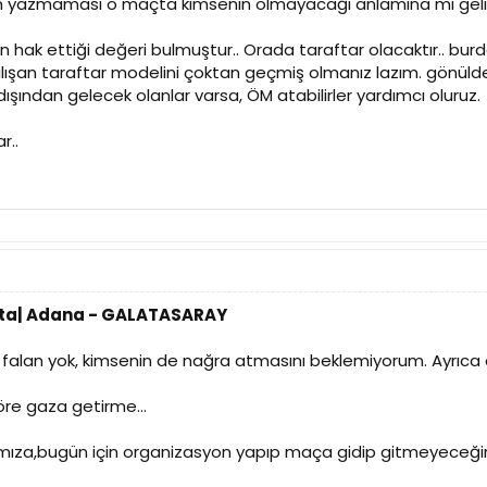
 yazmaması o maçta kimsenin olmayacağı anlamına mı geliy
ak ettiği değeri bulmuştur.. Orada taraftar olacaktır.. burda
alışan taraftar modelini çoktan geçmiş olmanız lazım. gönülde
dışından gelecek olanlar varsa, ÖM atabilirler yardımcı oluruz.
r..
Hafta| Adana - GALATASARAY
 falan yok, kimsenin de nağra atmasını beklemiyorum. Ayrıc
göre gaza getirme...
ıza,bugün için organizasyon yapıp maça gidip gitmeyeceğini 