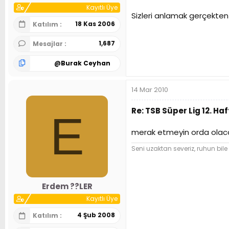
Kayıtlı Üye
Sizleri anlamak gerçekten 
18 Kas 2006
Katılım
1,687
Mesajlar
@
Burak Ceyhan
14 Mar 2010
Re: TSB Süper Lig 12. 
E
merak etmeyin orda olac
Seni uzaktan severiz, ruhun bil
Erdem ??LER
Kayıtlı Üye
4 Şub 2008
Katılım