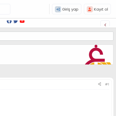
Giriş yap
Kayıt ol
#1