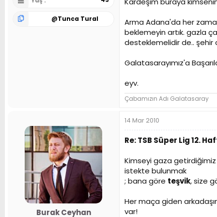
Yaş
Kardeşim buraya kimsenin
@
Tunca Tural
Arma Adana'da her zaman h
beklemeyin artık. gazla ç
desteklemelidir de.. şehir 
Galatasarayımız'a Başarıla
eyv.
Çabamızın Adı Galatasaray
14 Mar 2010
Re: TSB Süper Lig 12. 
Kimseyi gaza getirdiğimiz
istekte bulunmak
; bana göre
teşvik
, size 
Her maça giden arkadaşım
var!
Burak Ceyhan