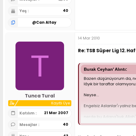
40
Yaş
@
Can Altay
14 Mar 2010
Re: TSB Süper Lig 12. 
T
Burak Ceyhan' Alıntı:
Bazen düşünüyorum da, ne b
lâyık bir taraftar olamıyor
Neyse...
Tunca Tural
Kayıtlı Üye
Engelsiz Aslanlar'ı yalnız 
21 Mar 2007
Katılım
nerde bu Adana'lıyık,Allah
40
Mesajlar
Erdal Can İçelli, yok mu bir
43