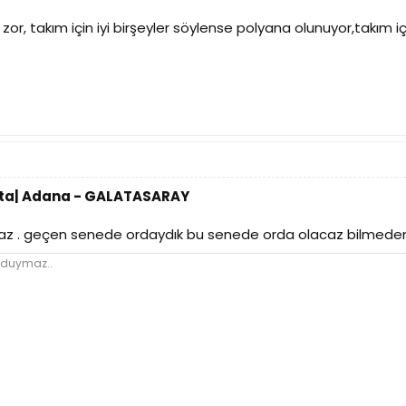
zor, takım için iyi birşeyler söylense polyana olunuyor,takım 
Hafta| Adana - GALATASARAY
az . geçen senede ordaydık bu senede orda olacaz bilme
e duymaz..