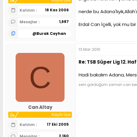
Kayıtlı Üye
18 Kas 2006
Katılım
nerde bu Adana'lıyık,Allah
1,687
Mesajlar
Erdal Can İçelli, yok mu bi
@
Burak Ceyhan
13 Mar 2010
Re: TSB Süper Lig 12. 
C
Hadi bakalım Adana, Mersin
seni gördüğüm zaman can beden
Can Altay
Kayıtlı Üye
17 Eki 2005
Katılım
2,160
Mesajlar