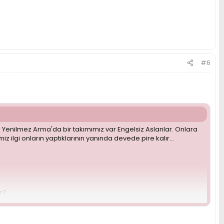
#6
Yenilmez Arma'da bir takımımız var Engelsiz Aslanlar. Onlara
z ilgi onların yaptıklarının yanında devede pire kalır...
or?