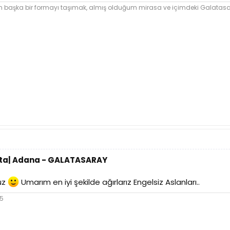
şka bir formayı taşımak, almış olduğum mirasa ve içimdeki Galatasara
Hafta| Adana - GALATASARAY
ruz
Umarım en iyi şekilde ağırlarız Engelsiz Aslanları..
05