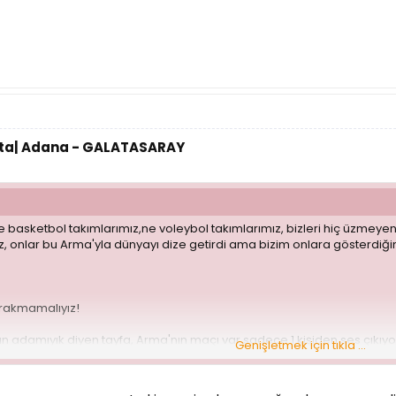
Hafta| Adana - GALATASARAY
asketbol takımlarımız,ne voleybol takımlarımız, bizleri hiç üzmeyen 
uz, onlar bu Arma'yla dünyayı dize getirdi ama bizim onlara gösterdiğimi
bırakmamalıyız!
'ın adamıyık diyen tayfa, Arma'nın maçı var sadece 1 kişiden ses çıkıy
Genişletmek için tıkla ...
 organizasyon kardeşim 10 kişi de olsa... ?