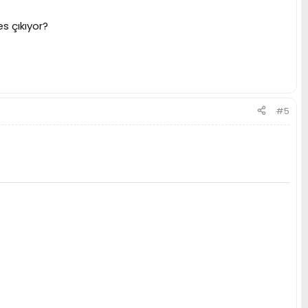
s çıkıyor?
#5