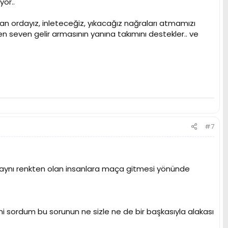
or..
n ordayız, inleteceğiz, yıkacağız nağraları atmamızı
n seven gelir armasının yanına takımını destekler.. ve
#7
a aynı renkten olan insanlara maça gitmesi yönünde
sordum bu sorunun ne sizle ne de bir başkasıyla alakası