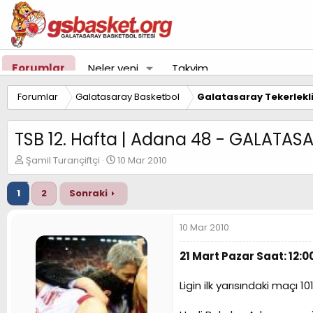
Forumlar
Neler yeni
Takvim
Forumlar
Galatasaray Basketbol
Galatasaray Tekerlekl
TSB 12. Hafta | Adana 48 - GALATAS
K
B
Şamil Turançiftçi
10 Mar 2010
o
a
n
ş
1
2
Sonraki
u
l
y
a
u
n
10 Mar 2010
B
g
a
ı
21 Mart Pazar Saat: 12:0
ş
ç
l
t
Ligin ilk yarısındaki maçı
a
a
t
r
a
i