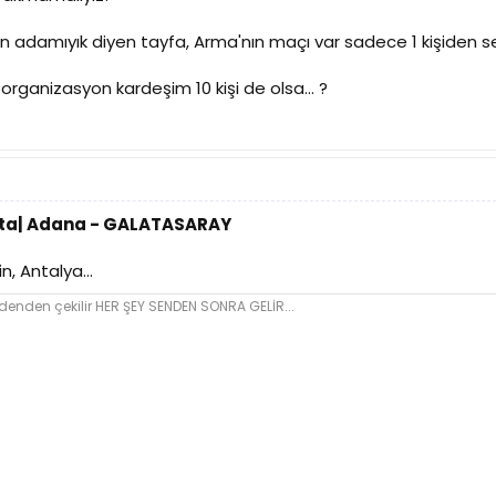
'ın adamıyık diyen tayfa, Arma'nın maçı var sadece 1 kişiden se
r organizasyon kardeşim 10 kişi de olsa... ?
Hafta| Adana - GALATASARAY
, Antalya...
den çekilir HER ŞEY SENDEN SONRA GELİR...