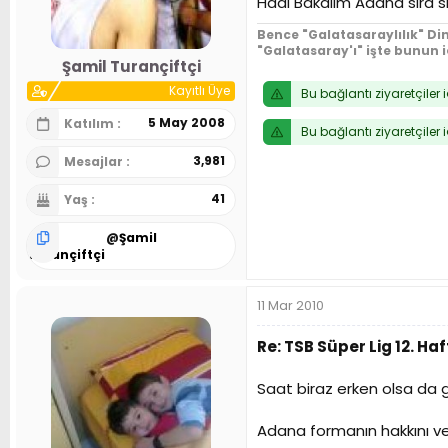
Hadi Bakalım Adana sıra s
n
h
i
Bence "Galatasaraylılık" Din
"Galatasaray'ı" işte bunun 
Şamil Turançiftçi
Kayıtlı Üye
Bu bağlantı ziyaretçiler 
5 May 2008
Katılım
Bu bağlantı ziyaretçiler 
3,981
Mesajlar
41
Yaş
@
Şamil
Turançiftçi
11 Mar 2010
Re: TSB Süper Lig 12. 
Saat biraz erken olsa da 
Adana formanın hakkını v