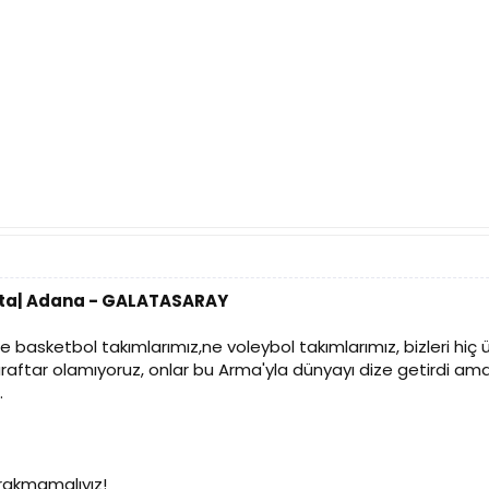
Hafta| Adana - GALATASARAY
basketbol takımlarımız,ne voleybol takımlarımız, bizleri hiç
taraftar olamıyoruz, onlar bu Arma'yla dünyayı dize getirdi ama 
.
bırakmamalıyız!