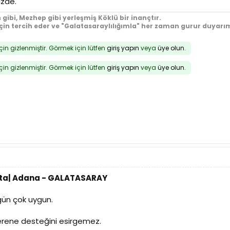
izde.
 gibi, Mezhep gibi yerleşmiş Köklü bir inançtır.
için tercih eder ve "Galatasaraylılığımla" her zaman gurur duyarım
için gizlenmiştir. Görmek için lütfen
giriş yapın
veya
üye olun
.
için gizlenmiştir. Görmek için lütfen
giriş yapın
veya
üye olun
.
Hafta| Adana - GALATASARAY
gün çok uygun.
erene desteğini esirgemez.