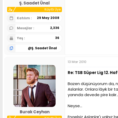
Ş. Saadet Ünal
Kayıtlı Üye
29 May 2008
Katılım
2,336
Mesajlar
36
Yaş
@
Ş. Saadet Ünal
13 Mar 2010
Re: TSB Süper Lig 12. 
Bazen düşünüyorum da, ne 
Aslanlar. Onlara lâyık bir 
yanında devede pire kalır..
Neyse...
Burak Ceyhan
Engelsiz Aslanlar'ı yalnız 