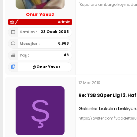
"Kupalara ambargo koymadan ba
Onur Yavuz
Admin
23 Ocak 2005
Katılım
6,968
Mesajlar
48
Yaş
@
Onur Yavuz
12 Mar 2010
Re: TSB Süper Lig 12. 
Ş
Gelsinler bakalım bekliyo
https://twitter.com/Saadett19