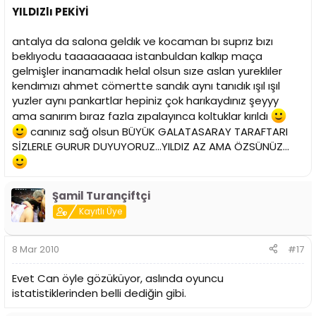
YILDIZlı PEKİYİ
antalya da salona geldık ve kocaman bı suprız bızı
beklıyodu taaaaaaaaa istanbuldan kalkıp maça
gelmişler inanamadık helal olsun sıze aslan yureklıler
kendımızı ahmet cömertte sandık aynı tanıdık ışıl ışıl
yuzler aynı pankartlar hepiniz çok harıkaydınız şeyyy
ama sanırım bıraz fazla zıpalayınca koltuklar kırıldı
canınız sağ olsun BÜYÜK GALATASARAY TARAFTARI
SİZLERLE GURUR DUYUYORUZ...YILDIZ AZ AMA ÖZSÜNÜZ...
Şamil Turançiftçi
Kayıtlı Üye
8 Mar 2010
#17
Evet Can öyle gözüküyor, aslında oyuncu
istatistiklerinden belli dediğin gibi.