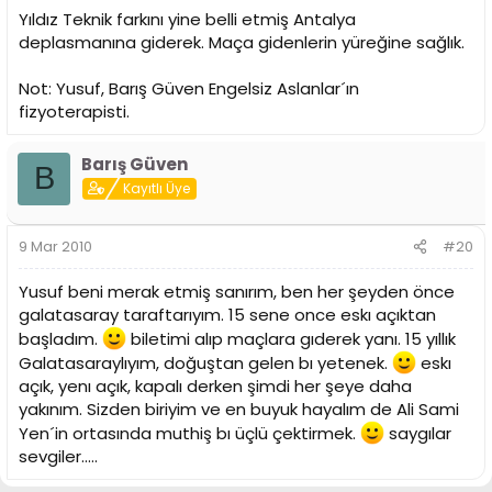
Yıldız Teknik farkını yine belli etmiş Antalya
deplasmanına giderek. Maça gidenlerin yüreğine sağlık.
Not: Yusuf, Barış Güven Engelsiz Aslanlar´ın
fizyoterapisti.
Barış Güven
B
Kayıtlı Üye
9 Mar 2010
#20
Yusuf beni merak etmiş sanırım, ben her şeyden önce
galatasaray taraftarıyım. 15 sene once eskı açıktan
başladım.
biletimi alıp maçlara gıderek yanı. 15 yıllık
Galatasaraylıyım, doğuştan gelen bı yetenek.
eskı
açık, yenı açık, kapalı derken şimdi her şeye daha
yakınım. Sizden biriyim ve en buyuk hayalım de Ali Sami
Yen´in ortasında muthiş bı üçlü çektirmek.
saygılar
sevgiler.....