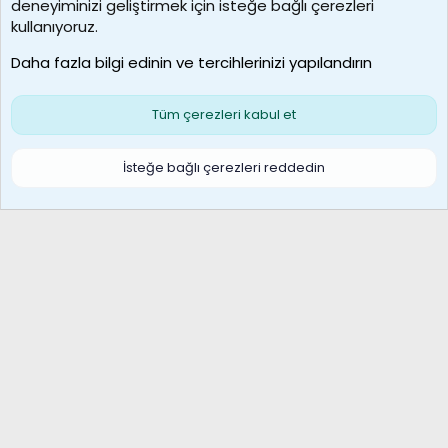
deneyiminizi geliştirmek için isteğe bağlı çerezleri
borabekirogluu
kullanıyoruz.
Son üye
Daha fazla bilgi edinin ve tercihlerinizi yapılandırın
Bize ulaşın
Şartlar ve kurallar
Gizlilik politikası
Çerezler
Yardım
Ana sayfa
R
Tüm çerezleri kabul et
S
S
Galatasaray Basketbol | GS Basket Taraftar Platformu
İsteğe bağlı çerezleri reddedin
®
Community platform by XenForo
© 2010-2026 XenForo Ltd.
XenForo Türkçe 🇹🇷 Destek Forumu –
XenWp.Com