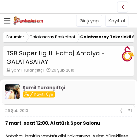
Giriş yap
Kayıt ol
Forumlar
Galatasaray Basketbol
Galatasaray Tekerlekli S
TSB Süper Lig 11. Hafta| Antalya -
GALATASARAY
K
B
Şamil Turançiftçi
26 Şub 2010
o
a
n
ş
u
l
Şamil Turançiftçi
y
a
Kayıtlı Üye
u
n
B
g
a
ı
26 Şub 2010
#1
ş
ç
l
t
7 mart, saat 12:00, Atatürk Spor Salonu
a
a
t
r
Antalya, İzmir'in yaptığı gibi takımınıza, Aslan Yüreklilere
a
i