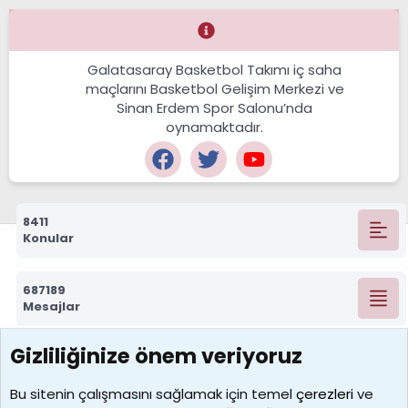
Galatasaray Basketbol Takımı iç saha
maçlarını Basketbol Gelişim Merkezi ve
Sinan Erdem Spor Salonu’nda
oynamaktadır.
8411
Konular
687189
Mesajlar
Gizliliğinize önem veriyoruz
7388
Kullanıcılar
Bu sitenin çalışmasını sağlamak için temel
çerezleri
ve