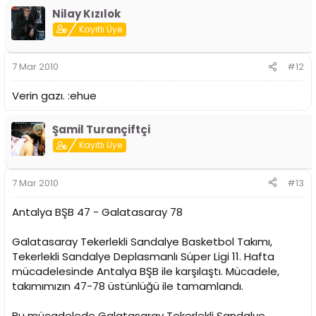
Nilay Kızılok
Kayıtlı Üye
7 Mar 2010
#12
Verin gazı. :ehue
Şamil Turançiftçi
Kayıtlı Üye
7 Mar 2010
#13
Antalya BŞB 47 - Galatasaray 78
Galatasaray Tekerlekli Sandalye Basketbol Takımı,
Tekerlekli Sandalye Deplasmanlı Süper Ligi 11. Hafta
mücadelesinde Antalya BŞB ile karşılaştı. Mücadele,
takımımızın 47-78 üstünlüğü ile tamamlandı.
Bu mücadelede Galatasaray Tekerlekli Sandalye