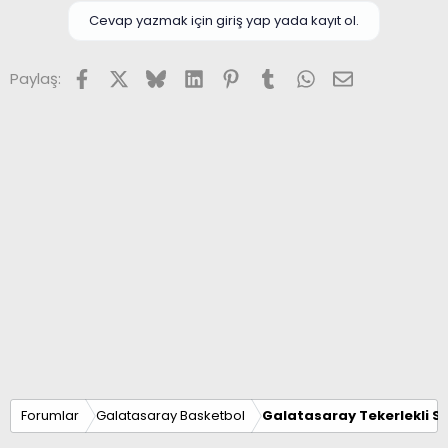
Cevap yazmak için giriş yap yada kayıt ol.
Facebook
X (Twitter)
Bluesky
LinkedIn
Pinterest
Tumblr
WhatsApp
E-posta
Paylaş:
Forumlar
Galatasaray Basketbol
Galatasaray Tekerlekli S