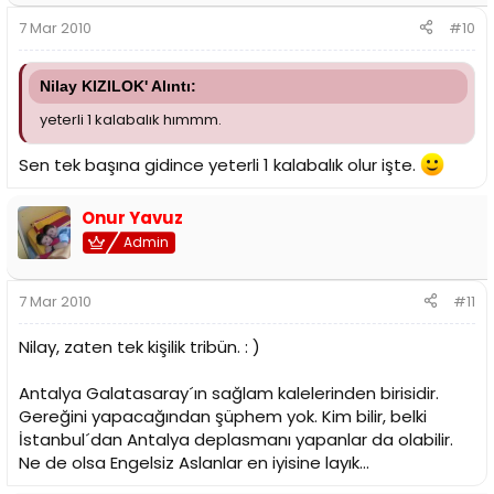
7 Mar 2010
#10
Nilay KIZILOK' Alıntı:
yeterli 1 kalabalık hımmm.
Sen tek başına gidince yeterli 1 kalabalık olur işte.
Onur Yavuz
Admin
7 Mar 2010
#11
Nilay, zaten tek kişilik tribün. : )
Antalya Galatasaray´ın sağlam kalelerinden birisidir.
Gereğini yapacağından şüphem yok. Kim bilir, belki
İstanbul´dan Antalya deplasmanı yapanlar da olabilir.
Ne de olsa Engelsiz Aslanlar en iyisine layık...