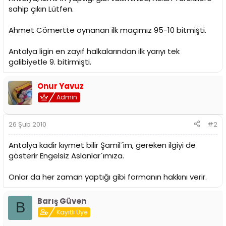
n
h
sahip çıkın Lütfen.
i
Ahmet Cömertte oynanan ilk maçımız 95-10 bitmişti.
Antalya ligin en zayıf halkalarından ilk yarıyı tek
galibiyetle 9. bitirmişti.
Onur Yavuz
Admin
26 Şub 2010
#2
Antalya kadir kıymet bilir Şamil´im, gereken ilgiyi de
gösterir Engelsiz Aslanlar´ımıza.
Onlar da her zaman yaptığı gibi formanın hakkını verir.
Barış Güven
B
Kayıtlı Üye