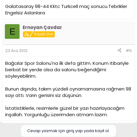
Galatasaray 98-44 Kktc Turkcell maç sonucu.Tebrikler
Engelsiz Aslanlara
Ernoyan Çavdar
E
Kayıtlı Üye
23 Ara 2012
#5
Bağcılar Spor Salonu'na ilk defa gittim. Konum itibariyle
berbat bir yerde olsa da salonu beğendiğimi
söyleyebilirim.
Bunun dışında, takım yüzdeli oynamamasına rağmen 98
sayı attı. Varın gerisini siz düşünün.
İstatistiklerle, resimlerle güzel bir yazı hazırlayacağım
inşallah. Yorgunluğu üzerimden atmam lazım.
Cevap yazmak için giriş yap yada kayıt ol.