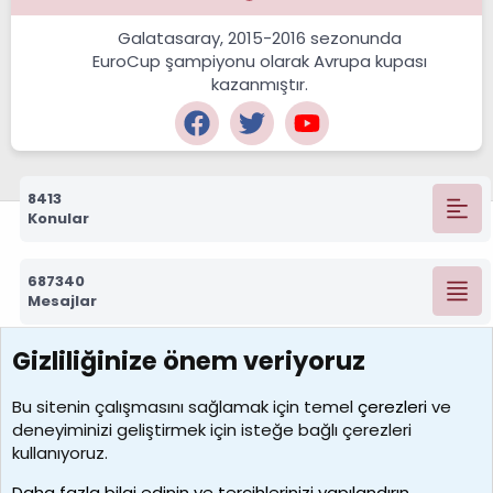
Galatasaray, 2015-2016 sezonunda
EuroCup şampiyonu olarak Avrupa kupası
kazanmıştır.
8413
Konular
687340
Mesajlar
Gizliliğinize önem veriyoruz
7390
Kullanıcılar
Bu sitenin çalışmasını sağlamak için temel
çerezleri
ve
deneyiminizi geliştirmek için isteğe bağlı çerezleri
MosesBrownHayranı
kullanıyoruz.
Son üye
Daha fazla bilgi edinin ve tercihlerinizi yapılandırın