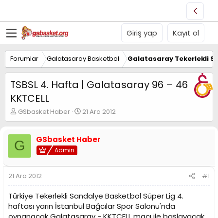
Giriş yap
Kayıt ol
Forumlar
Galatasaray Basketbol
Galatasaray Tekerlekli S
TSBSL 4. Hafta | Galatasaray 96 – 46
KKTCELL
K
B
GSbasket Haber
21 Ara 2012
o
a
n
ş
u
l
GSbasket Haber
G
y
a
Admin
u
n
B
g
a
ı
21 Ara 2012
#1
ş
ç
l
t
Türkiye Tekerlekli Sandalye Basketbol Süper Lig 4.
a
a
haftası yarın İstanbul Bağcılar Spor Salonu'nda
t
r
oynanacak Galatasaray - KKTCELL maçı ile başlayacak.
a
i