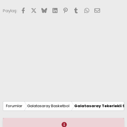
Facebook
X (Twitter)
Bluesky
LinkedIn
Pinterest
Tumblr
WhatsApp
E-posta
Paylaş:
Forumlar
Galatasaray Basketbol
Galatasaray Tekerlekli S