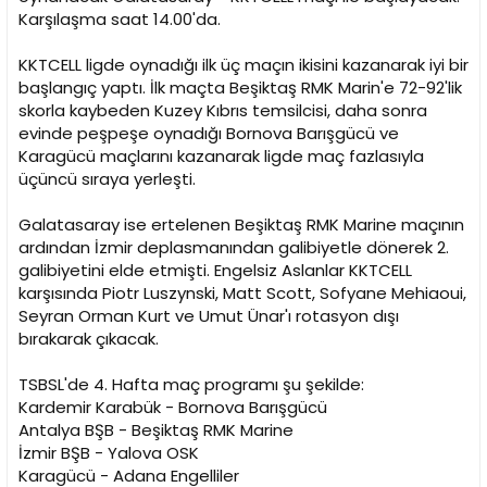
n
h
Karşılaşma saat 14.00'da.
i
KKTCELL ligde oynadığı ilk üç maçın ikisini kazanarak iyi bir
başlangıç yaptı. İlk maçta Beşiktaş RMK Marin'e 72-92'lik
skorla kaybeden Kuzey Kıbrıs temsilcisi, daha sonra
evinde peşpeşe oynadığı Bornova Barışgücü ve
Karagücü maçlarını kazanarak ligde maç fazlasıyla
üçüncü sıraya yerleşti.
Galatasaray ise ertelenen Beşiktaş RMK Marine maçının
ardından İzmir deplasmanından galibiyetle dönerek 2.
galibiyetini elde etmişti. Engelsiz Aslanlar KKTCELL
karşısında Piotr Luszynski, Matt Scott, Sofyane Mehiaoui,
Seyran Orman Kurt ve Umut Ünar'ı rotasyon dışı
bırakarak çıkacak.
TSBSL'de 4. Hafta maç programı şu şekilde:
Kardemir Karabük - Bornova Barışgücü
Antalya BŞB - Beşiktaş RMK Marine
İzmir BŞB - Yalova OSK
Karagücü - Adana Engelliler