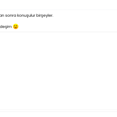
n sonra konuşulur birşeyler.
ardeşim