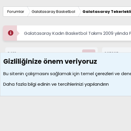
Forumlar
Galatasaray Basketbol
Galatasaray Tekerlekl
Galatasaray Kadın Basketbol Takımı 2009 yılında
8413
687337
Konular
Mesajlar
Gizliliğinize önem veriyoruz
Çerezler
Bu sitenin çalışmasını sağlamak için temel
çerezleri
ve deney
Daha fazla bilgi edinin ve tercihlerinizi yapılandırın
Galatasaray Basketbol | GS Basket Taraftar Platformu