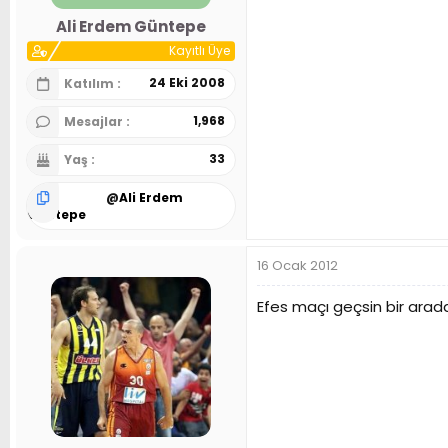
n
h
Ali Erdem Güntepe
i
Kayıtlı Üye
24 Eki 2008
Katılım
1,968
Mesajlar
33
Yaş
@
Ali Erdem
Güntepe
16 Ocak 2012
Efes maçı geçsin bir arada