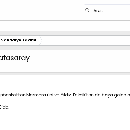
i Sandalye Takımı
latasaray
sbasketten.Marmara üni ve Yıldız Teknik'ten de baya gelen olm
0'da.