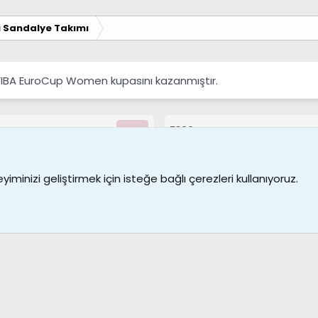
i Sandalye Takımı
 FIBA EuroCup Women kupasını kazanmıştır.
7390
Kullanıcılar
Bize ulaşın
Şartl
iminizi geliştirmek için isteğe bağlı çerezleri kullanıyoruz.