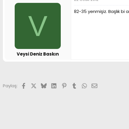
82-35 yenmişiz. Başlık bi 
V
Veysi Deniz Baskın
Facebook
X (Twitter)
Bluesky
LinkedIn
Pinterest
Tumblr
WhatsApp
E-posta
Paylaş: