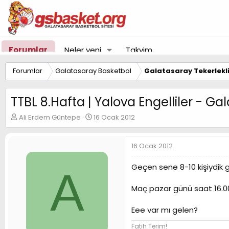
Forumlar
Neler yeni
Takvim
Forumlar
Galatasaray Basketbol
Galatasaray Tekerlekl
TTBL 8.Hafta | Yalova Engelliler - Ga
K
B
Ali Erdem Güntepe
16 Ocak 2012
o
a
n
ş
u
l
16 Ocak 2012
y
a
u
n
Geçen sene 8-10 kişiydik g
A
B
g
a
ı
Maç pazar günü saat 16.0
ş
ç
l
t
a
a
Eee var mı gelen?
t
r
Fatih Terim!
a
i