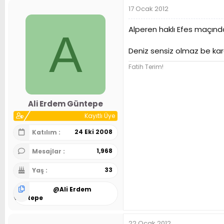
17 Ocak 2012
Alperen haklı Efes maçında
A
Deniz sensiz olmaz be k
Fatih Terim!
Ali Erdem Güntepe
Kayıtlı Üye
24 Eki 2008
Katılım
1,968
Mesajlar
33
Yaş
@
Ali Erdem
Güntepe
22 Ocak 2012