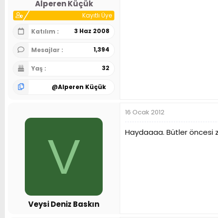
Alperen Küçük
Kayıtlı Üye
3 Haz 2008
Katılım
1,394
Mesajlar
32
Yaş
@
Alperen Küçük
16 Ocak 2012
Haydaaaa. Bütler öncesi zo
V
Veysi Deniz Baskın