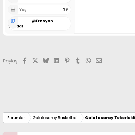
39
Yaş
@
Ernoyan
Çavdar
Facebook
X (Twitter)
Bluesky
LinkedIn
Pinterest
Tumblr
WhatsApp
E-posta
Paylaş:
Forumlar
Galatasaray Basketbol
Galatasaray Tekerlekl