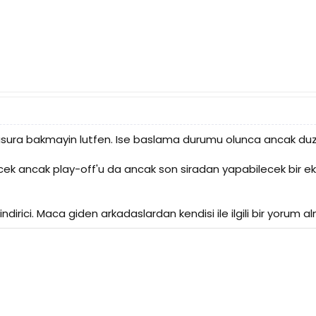
usura bakmayin lutfen. Ise baslama durumu olunca ancak duz
k ancak play-off'u da ancak son siradan yapabilecek bir eki
ndirici. Maca giden arkadaslardan kendisi ile ilgili bir yorum al