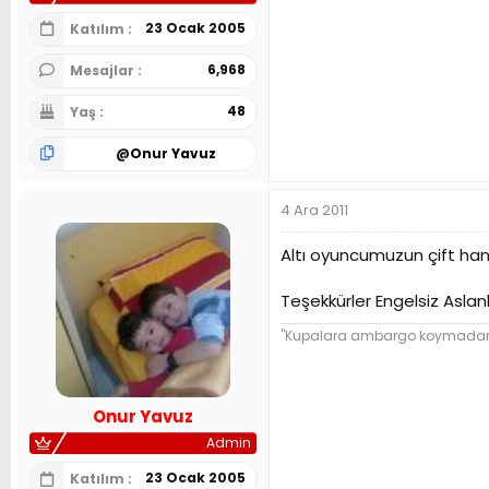
23 Ocak 2005
Katılım
6,968
Mesajlar
48
Yaş
@
Onur Yavuz
4 Ara 2011
Altı oyuncumuzun çift hanel
Teşekkürler Engelsiz Asl
"Kupalara ambargo koymadan ba
Onur Yavuz
Admin
23 Ocak 2005
Katılım