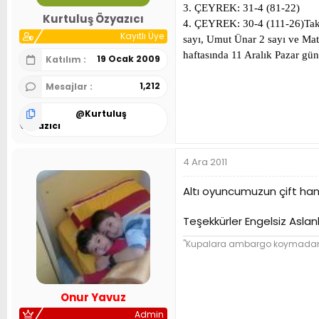
3. ÇEYREK: 31-4 (81-22)
n
h
Kurtuluş Özyazıcı
i
4. ÇEYREK: 30-4 (111-26)
Tak
Kayıtlı Üye
sayı, Umut Ünar 2 sayı ve Mate
haftasında 11 Aralık Pazar gün
19 Ocak 2009
Katılım
1,212
Mesajlar
@
Kurtuluş
Özyazıcı
4 Ara 2011
Altı oyuncumuzun çift hanel
Teşekkürler Engelsiz Asla
"Kupalara ambargo koymadan ba
Onur Yavuz
Admin