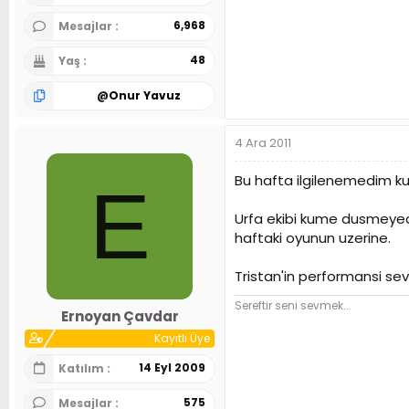
6,968
Mesajlar
48
Yaş
@
Onur Yavuz
4 Ara 2011
Bu hafta ilgilenemedim k
E
Urfa ekibi kume dusmeyece
haftaki oyunun uzerine.
Tristan'in performansi sevi
Sereftir seni sevmek...
Ernoyan Çavdar
Kayıtlı Üye
14 Eyl 2009
Katılım
575
Mesajlar