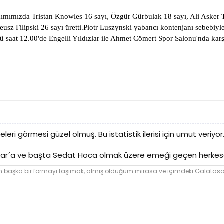
ımımızda Tristan Knowles 16 sayı, Özgür Gürbulak 18 sayı, Ali Asker Tu
usz Filipski 26 sayı üretti.
Piotr Luszynski yabancı kontenjanı sebebiyl
ü saat 12.00'de Engelli Yıldızlar ile Ahmet Cömert Spor Salonu'nda karş
eri görmesi güzel olmuş. Bu istatistik ilerisi için umut veriyo
nlar´a ve başta Sedat Hoca olmak üzere emeği geçen herkese
şka bir formayı taşımak, almış olduğum mirasa ve içimdeki Galatasara