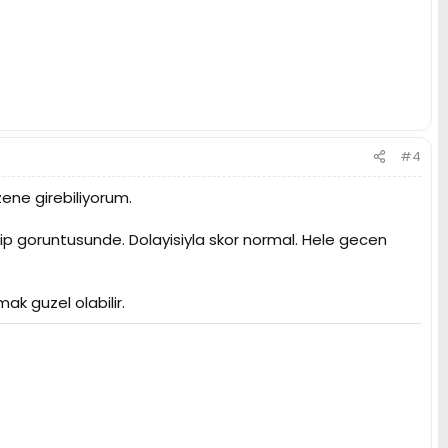
#4
ene girebiliyorum.
p goruntusunde. Dolayisiyla skor normal. Hele gecen
mak guzel olabilir.