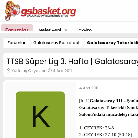
Forumlar
Neler yeni
Takvim
Forumlar
Galatasaray Basketbol
Galatasaray Tekerlekl
TTSB Süper Lig 3. Hafta | Galatasaray 
K
B
Kurtuluş Özyazıcı
4 Ara 2011
o
a
n
ş
u
l
4 Ara 2011
y
a
u
n
[h=1]
Galatasaray 111 - Şanlıu
K
B
g
Galatasaray Tekerlekli Sanda
a
ı
ş
ç
Salonu'ndaki mücadeleyi takı
l
t
a
a
1. ÇEYREK: 23-8
t
r
2. ÇEYREK: 27-10 (50-18)
a
i