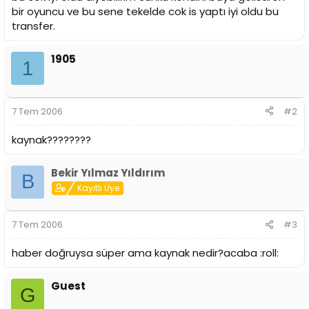
i
bir oyuncu ve bu sene tekelde cok is yaptı iyi oldu bu
transfer.
1905
1
7 Tem 2006
#2
kaynak????????
Bekir Yılmaz Yıldırım
B
Kayıtlı Üye
7 Tem 2006
#3
haber doğruysa süper ama kaynak nedir?acaba :roll:
Guest
G