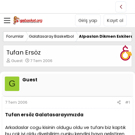
Giriş yap
Kayıt ol
Forumlar
Galatasaray Basketbol
Alpaslan Dikmen Eskilerd
Tufan Ersöz
K
B
Guest
7 Tem 2006
o
a
n
ş
u
l
Guest
G
y
a
u
n
B
g
a
ı
7 Tem 2006
#1
ş
ç
l
t
Tufan ersöz Galatasarayımızda
a
a
t
r
a
i
Arkadaslar cogu kisinin oldugu oldu ve tufanı biz kaptık
n
h
bu cok iyi oldu diyebilirim cunku kendini baya gelistiren