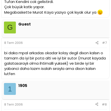
Tufan Kendini cok gelistirdi.
Çok büyük katkı yapar.
Megabaskette Murat Kaya yazıyo çok kıyak olur ya
Guest
G
8 Tem 2006
#7
bi daka mpal arkadas okadar kolay degil dixon kalsın o
tamam da iyi bir pota alti ve iyi bir sutor (murat kayada
galatasaraylı olma ihtimalli yuksek) ve birde iyi bir
yabanci daha lazım isalah sırayla ama dixon kalsın
lutfen
1905
1
8 Tem 2006
#8