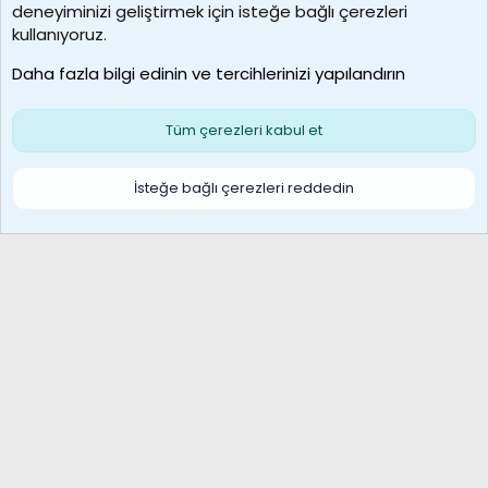
deneyiminizi geliştirmek için isteğe bağlı çerezleri
borabekirogluu
kullanıyoruz.
Son üye
Daha fazla bilgi edinin ve tercihlerinizi yapılandırın
Bize ulaşın
Şartlar ve kurallar
Gizlilik politikası
Çerezler
Yardım
Ana sayfa
R
Tüm çerezleri kabul et
S
S
Galatasaray Basketbol | GS Basket Taraftar Platformu
İsteğe bağlı çerezleri reddedin
®
Community platform by XenForo
© 2010-2026 XenForo Ltd.
XenForo Türkçe 🇹🇷 Destek Forumu –
XenWp.Com