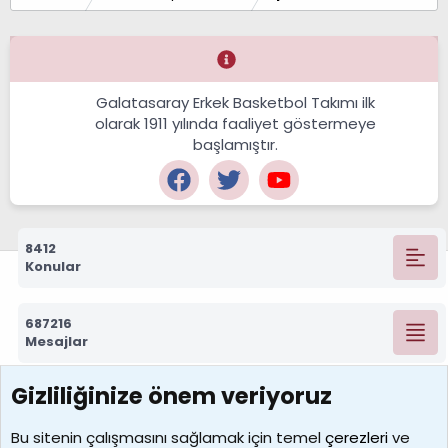
Galatasaray Erkek Basketbol Takımı ilk
olarak 1911 yılında faaliyet göstermeye
başlamıştır.
8412
Konular
687216
Mesajlar
Gizliliğinize önem veriyoruz
7388
Kullanıcılar
Bu sitenin çalışmasını sağlamak için temel
çerezleri
ve