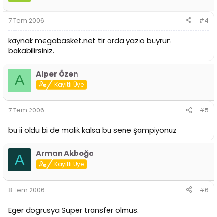
7 Tem 2006
#4
kaynak megabasket.net tir orda yazio buyrun
bakabilirsiniz.
Alper Özen
A
Kayıtlı Üye
7 Tem 2006
#5
bu ii oldu bi de malik kalsa bu sene şampiyonuz
Arman Akboğa
A
Kayıtlı Üye
8 Tem 2006
#6
Eger dogrusya Super transfer olmus.