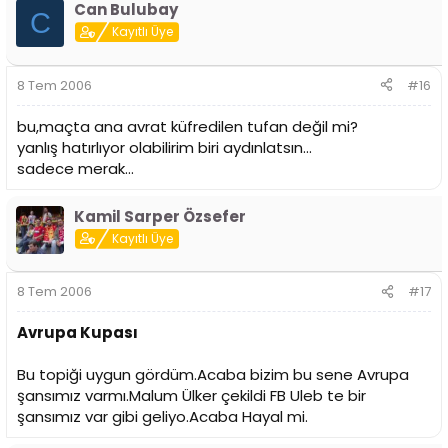
Can Bulubay
C
Kayıtlı Üye
8 Tem 2006
#16
bu,maçta ana avrat küfredilen tufan değil mi?
yanlış hatırlıyor olabilirim biri aydınlatsın...
sadece merak...
Kamil Sarper Özsefer
Kayıtlı Üye
8 Tem 2006
#17
Avrupa Kupası
Bu topiği uygun gördüm.Acaba bizim bu sene Avrupa
şansımız varmı.Malum Ülker çekildi FB Uleb te bir
şansımız var gibi geliyo.Acaba Hayal mi.