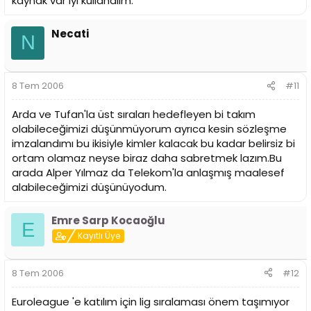
kaynak var iyi kullanalım.
Necati
N
8 Tem 2006
#11
Arda ve Tufan'la üst sıraları hedefleyen bi takım
olabileceğimizi düşünmüyorum ayrıca kesin sözleşme
imzalandımı bu ikisiyle kimler kalacak bu kadar belirsiz bi
ortam olamaz neyse biraz daha sabretmek lazım.Bu
arada Alper Yılmaz da Telekom'la anlaşmış maalesef
alabileceğimizi düşünüyodum.
Emre Sarp Kocaoğlu
E
Kayıtlı Üye
8 Tem 2006
#12
Euroleague 'e katılım için lig sıralaması önem taşımıyor