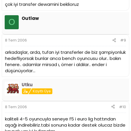
çok iyi transfer dewamini beklioruz
Outlaw
O
8 Tem 2006
#9
arkadaşlar, arda, tufan iyi transferler de biz şampiyonluk
hedefliyorsak bunlar anca bench oyuncusu olur.. bakın
fenere.. adamlar mirsad ı, ömer i aldılar.. ender i
düşünüyorlar...
Utku
Kayıtlı Üye
8 Tem 2006
#10
kaliteli 4-5 oyuncuyla seneye f5 i euro lig hattından
aşağı indirebiliriz.tabi sonuna kadar destek olucaz bizde