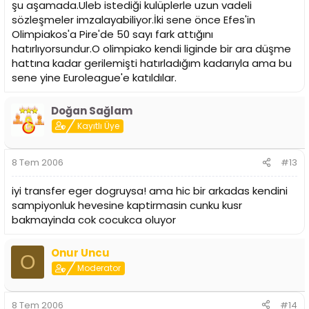
şu aşamada.Uleb istediği kulüplerle uzun vadeli
sözleşmeler imzalayabiliyor.İki sene önce Efes'in
Olimpiakos'a Pire'de 50 sayı fark attığını
hatırlıyorsundur.O olimpiako kendi liginde bir ara düşme
hattına kadar gerilemişti hatırladığım kadarıyla ama bu
sene yine Euroleague'e katıldılar.
Doğan Sağlam
Kayıtlı Üye
8 Tem 2006
#13
iyi transfer eger dogruysa! ama hic bir arkadas kendini
sampiyonluk hevesine kaptirmasin cunku kusr
bakmayinda cok cocukca oluyor
Onur Uncu
O
Moderator
8 Tem 2006
#14