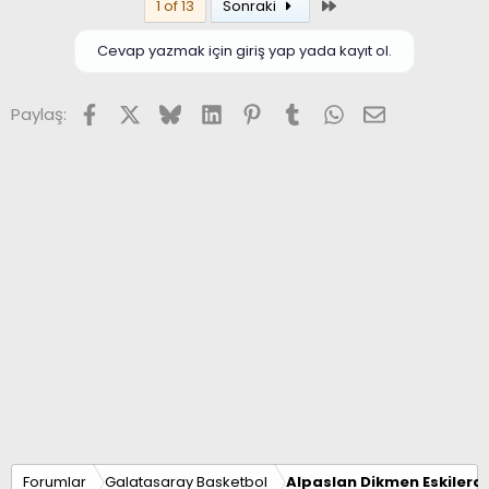
Son
1 of 13
Sonraki
Cevap yazmak için giriş yap yada kayıt ol.
Facebook
X (Twitter)
Bluesky
LinkedIn
Pinterest
Tumblr
WhatsApp
E-posta
Paylaş:
Forumlar
Galatasaray Basketbol
Alpaslan Dikmen Eskilerd