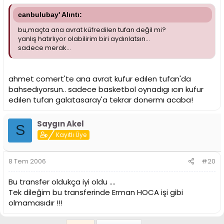
canbulubay' Alıntı:
bu,maçta ana avrat küfredilen tufan değil mi?
yanlış hatırlıyor olabilirim biri aydınlatsın...
sadece merak...
ahmet comert'te ana avrat kufur edılen tufan'da
bahsedıyorsun.. sadece basketbol oynadıgı ıcın kufur
edılen tufan galatasaray'a tekrar donermı acaba!
Saygın Akel
S
Kayıtlı Üye
8 Tem 2006
#20
Bu transfer oldukça iyi oldu ....
Tek dileğim bu transferinde Erman HOCA işi gibi
olmamasıdır !!!