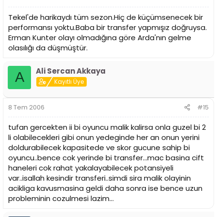
Tekel'de harikaydı tüm sezon.Hiç de küçümsenecek bir
performansı yoktu.Baba bir transfer yapmışız doğruysa.
Erman Kunter olayı olmadığına göre Arda'nın gelme
olasılığı da düşmüştür.
Ali Sercan Akkaya
A
Kayıtlı Üye
8 Tem 2006
#15
tufan gercekten ii bi oyuncu malik kalirsa onla guzel bi 2
li olabilecekleri gibi onun yedeginde her an onun yerini
doldurabilecek kapasitede ve skor gucune sahip bi
oyuncu..bence cok yerinde bi transfer...mac basina cift
haneleri cok rahat yakalayabilecek potansiyeli
var..isallah kesindir transferi..simdi sira malik olayinin
acikliga kavusmasina geldi daha sonra ise bence uzun
probleminin cozulmesi lazim...