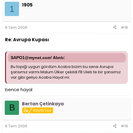
1905
1
8 Tem 2006
#18
Re: Avrupa Kupası
SAPO1@mynet.com' Alıntı:
Bu topiği uygun gördüm.Acaba bizim bu sene Avrupa
şansımız varmı.Malum Ülker çekildi FB Uleb te bir şansımız
var gibi geliyo.Acaba Hayal mi.
bence hayal
Bertan Çetinkaya
B
Kayıtlı Üye
8 Tem 2006
#19