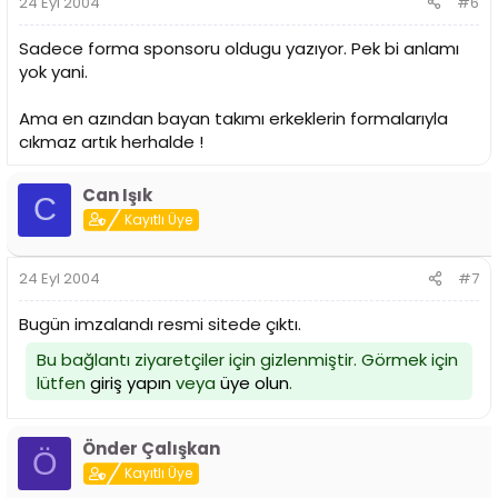
24 Eyl 2004
#6
Sadece forma sponsoru oldugu yazıyor. Pek bi anlamı
yok yani.
Ama en azından bayan takımı erkeklerin formalarıyla
cıkmaz artık herhalde !
Can Işık
C
Kayıtlı Üye
24 Eyl 2004
#7
Bugün imzalandı resmi sitede çıktı.
Bu bağlantı ziyaretçiler için gizlenmiştir. Görmek için
lütfen
giriş yapın
veya
üye olun
.
Önder Çalışkan
Ö
Kayıtlı Üye