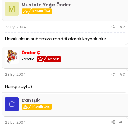
i
Mustafa Yağız Önder
M
Kayıtlı Üye
23 Eyl 2004
#2
Hayırlı olsun şubemize maddi olarak kaynak olur.
Önder Ç.
Yönetici
Admin
23 Eyl 2004
#3
Hangi sayfa?
Can Işık
C
Kayıtlı Üye
23 Eyl 2004
#4