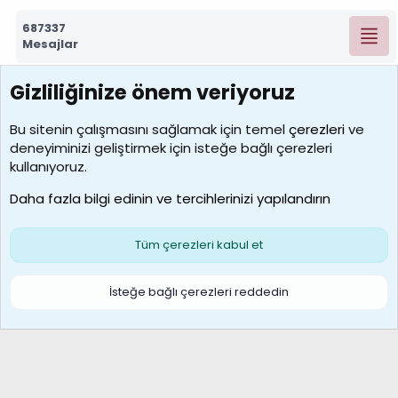
687337
Mesajlar
Gizliliğinize önem veriyoruz
7390
Kullanıcılar
Bu sitenin çalışmasını sağlamak için temel
çerezleri
ve
deneyiminizi geliştirmek için isteğe bağlı çerezleri
MosesBrownHayranı
kullanıyoruz.
Son üye
Daha fazla bilgi edinin ve tercihlerinizi yapılandırın
Bize ulaşın
Şartlar ve kurallar
Gizlilik politikası
Çerezler
Yardım
Ana sayfa
R
Tüm çerezleri kabul et
S
S
Galatasaray Basketbol | GS Basket Taraftar Platformu
İsteğe bağlı çerezleri reddedin
®
Community platform by XenForo
© 2010-2026 XenForo Ltd.
XenForo Türkçe 🇹🇷 Destek Forumu –
XenWp.Com