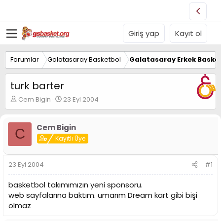
Giriş yap
Kayıt ol
Forumlar
Galatasaray Basketbol
Galatasaray Erkek Basket
turk barter
K
B
Cem Bigin
23 Eyl 2004
o
a
n
ş
u
l
Cem Bigin
C
y
a
Kayıtlı Üye
u
n
B
g
a
ı
23 Eyl 2004
#1
ş
ç
l
t
basketbol takımımızın yeni sponsoru.
a
a
web sayfalarına baktım. umarım Dream kart gibi bişi
t
r
olmaz
a
i
n
h