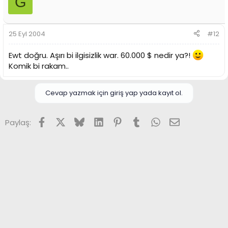
G
25 Eyl 2004
#12
Ewt doğru. Aşırı bi ilgisizlik war. 60.000 $ nedir ya?!
Komik bi rakam..
Cevap yazmak için giriş yap yada kayıt ol.
Facebook
X (Twitter)
Bluesky
LinkedIn
Pinterest
Tumblr
WhatsApp
E-posta
Paylaş: