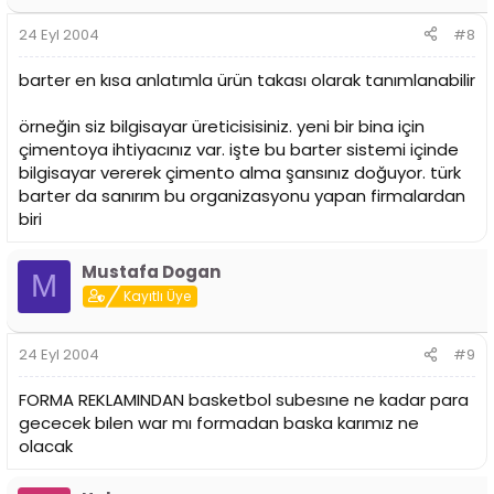
24 Eyl 2004
#8
barter en kısa anlatımla ürün takası olarak tanımlanabilir
örneğin siz bilgisayar üreticisisiniz. yeni bir bina için
çimentoya ihtiyacınız var. işte bu barter sistemi içinde
bilgisayar vererek çimento alma şansınız doğuyor. türk
barter da sanırım bu organizasyonu yapan firmalardan
biri
Mustafa Dogan
M
Kayıtlı Üye
24 Eyl 2004
#9
FORMA REKLAMINDAN basketbol subesıne ne kadar para
gececek bılen war mı formadan baska karımız ne
olacak