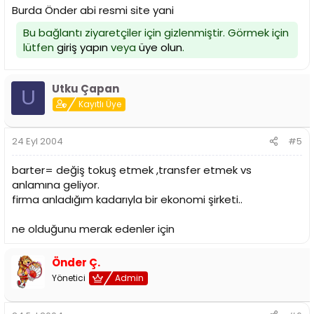
Burda Önder abi resmi site yani
Bu bağlantı ziyaretçiler için gizlenmiştir. Görmek için
lütfen
giriş yapın
veya
üye olun
.
Utku Çapan
U
Kayıtlı Üye
24 Eyl 2004
#5
barter= değiş tokuş etmek ,transfer etmek vs
anlamına geliyor.
firma anladığım kadarıyla bir ekonomi şirketi..
ne olduğunu merak edenler için
Önder Ç.
Yönetici
Admin