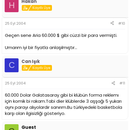
Hakan
H
Kayıtlı Üye
25 Eyl 2004
#10
Geçen sene Aria 60.000 $ gibi cüzzi bir para vermişti.
Umarım iyi bir fiyatla anlaşılmıştır...
Can Işık
C
Kayıtlı Üye
25 Eyl 2004
#11
60.000 Dolar Galatasaray gibi bi klübün forma reklemı
için komik bi rakam.Tabi dier klüblerde 3 aşşağı 5 yukarı
aynı parayı alıyolardır sanırım.Bu türkiyedeki basketbola
karşı olan ilgisizliği gösteriyo.
Guest