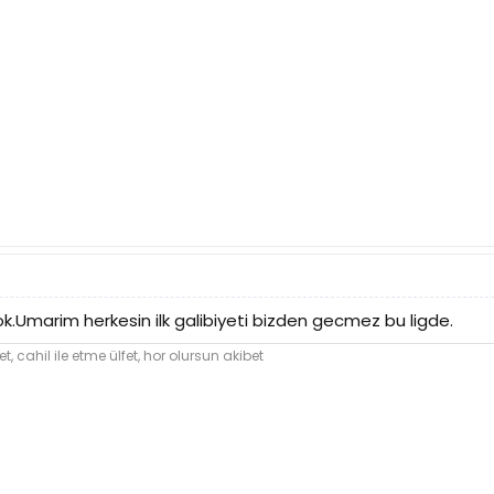
k.Umarim herkesin ilk galibiyeti bizden gecmez bu ligde.
et,
cahil
ile etme ülfet, hor olursun akibet