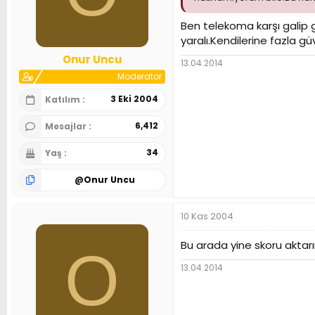
Ben telekoma karşı galip g
yaralı.Kendilerine fazla gü
Onur Uncu
13.04.2014
Moderator
3 Eki 2004
Katılım
6,412
Mesajlar
34
Yaş
@
Onur Uncu
10 Kas 2004
Bu arada yine skoru aktarı
O
13.04.2014