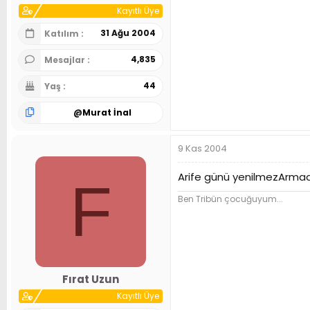
Kayıtlı Üye
31 Ağu 2004
Katılım
4,835
Mesajlar
44
Yaş
@
Murat İnal
9 Kas 2004
Arife günü yenilmezArmada 
F
Ben Tribün çocuğuyum...
Fırat Uzun
Kayıtlı Üye