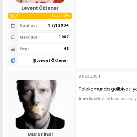
n
h
Levent Öktener
i
Kayıtlı Üye
3 Eyl 2004
Katılım
1,987
Mesajlar
43
Yaş
@
Levent Öktener
9 Kas 2004
Telekomunda galibiyeti yo
Alim
ile eyle ülfet ki bulasın afiy
Murat İnal