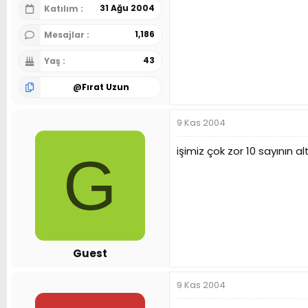
31 Ağu 2004
Katılım
1,186
Mesajlar
43
Yaş
@
Fırat Uzun
9 Kas 2004
işimiz çok zor 10 sayının 
G
Guest
9 Kas 2004