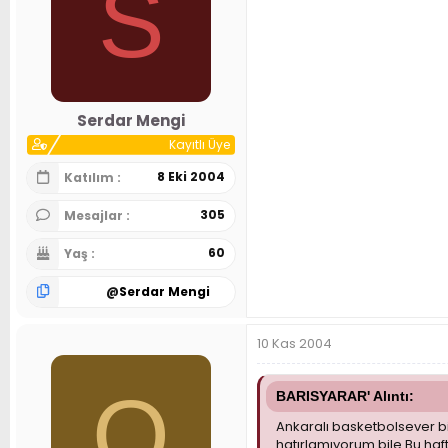
S
Serdar Mengi
Kayıtlı Üye
8 Eki 2004
Katılım
305
Mesajlar
60
Yaş
@
Serdar Mengi
10 Kas 2004
O
BARISYARAR' Alıntı:
Ankaralı basketbolsever 
hatırlamıyorum bile.Bu haf