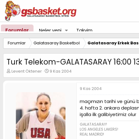
Forumlar
Neler yeni
Takvim
Forumlar
Galatasaray Basketbol
Galatasaray Erkek Bas
Turk Telekom-GALATASARAY 16:00 13/
K
B
Levent Öktener
9 Kas 2004
o
a
n
ş
u
l
9 Kas 2004
y
a
u
n
maçımızın tarihi ve günü b
B
g
4. hafta 2. ankara deplas
a
ı
işalla ilk galibiyetimiz olur
ş
ç
l
t
GALATASARAY!
a
a
LOS ANGELES LAKERS!
t
r
REAL MADRID!
a
i