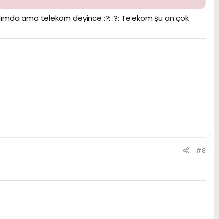
akılımda ama telekom deyince :?: :?: Telekom şu an çok
#8