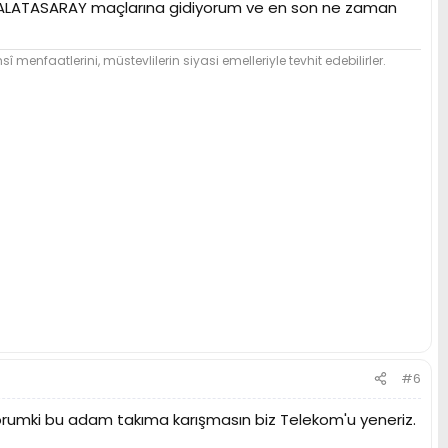
-GALATASARAY maçlarına gidiyorum ve en son ne zaman
î menfaatlerini, müstevlilerin siyasi emelleriyle tevhit edebilirler.
#6
ıyorumki bu adam takıma karışmasın biz Telekom'u yeneriz.