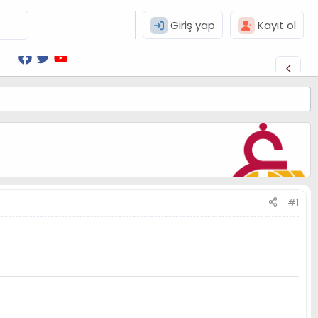
Giriş yap
Kayıt ol
#1