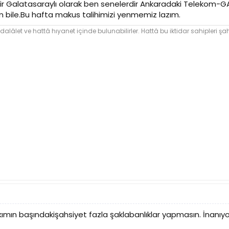
bir Galatasaraylı olarak ben senelerdir Ankaradaki Telekom
m bile.Bu hafta makus talihimizi yenmemiz lazım.
dalâlet ve hattâ hıyanet içinde bulunabilirler. Hattâ bu iktidar sahipleri şahs
takımın başındakişahsiyet fazla şaklabanlıklar yapmasın. İnan