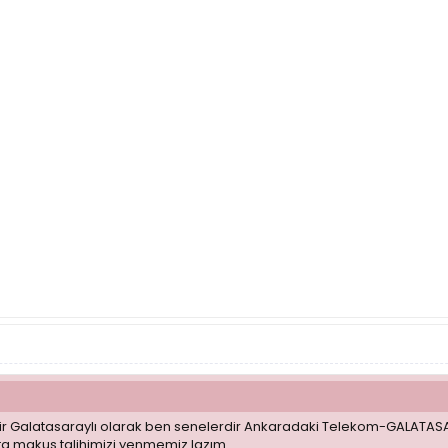
bir Galatasaraylı olarak ben senelerdir Ankaradaki Telekom-GALATA
ta makus talihimizi yenmemiz lazım.