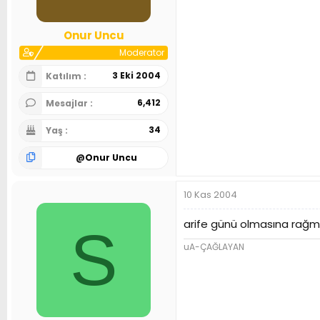
Onur Uncu
Moderator
3 Eki 2004
Katılım
6,412
Mesajlar
34
Yaş
@
Onur Uncu
10 Kas 2004
arife günü olmasına rağmen
S
uA-ÇAĞLAYAN