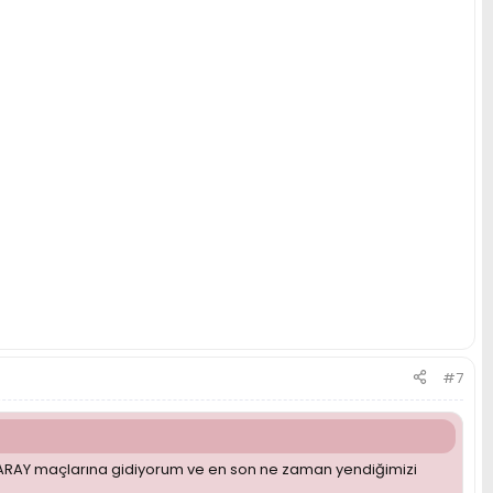
#7
SARAY maçlarına gidiyorum ve en son ne zaman yendiğimizi