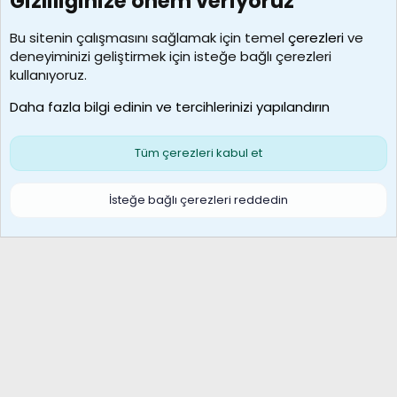
Gizliliğinize önem veriyoruz
7388
Kullanıcılar
Bu sitenin çalışmasını sağlamak için temel
çerezleri
ve
deneyiminizi geliştirmek için isteğe bağlı çerezleri
borabekirogluu
kullanıyoruz.
Son üye
Daha fazla bilgi edinin ve tercihlerinizi yapılandırın
Bize ulaşın
Şartlar ve kurallar
Gizlilik politikası
Çerezler
Yardım
Ana sayfa
R
Tüm çerezleri kabul et
S
S
Galatasaray Basketbol | GS Basket Taraftar Platformu
İsteğe bağlı çerezleri reddedin
®
Community platform by XenForo
© 2010-2026 XenForo Ltd.
XenForo Türkçe 🇹🇷 Destek Forumu –
XenWp.Com