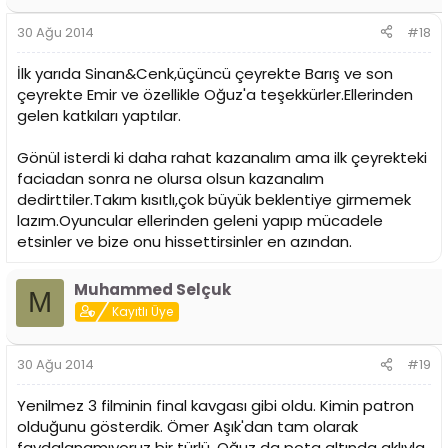
30 Ağu 2014
#18
İlk yarıda Sinan&Cenk,üçüncü çeyrekte Barış ve son
çeyrekte Emir ve özellikle Oğuz'a teşekkürler.Ellerinden
gelen katkıları yaptılar.
Gönül isterdi ki daha rahat kazanalım ama ilk çeyrekteki
faciadan sonra ne olursa olsun kazanalım
dedirttiler.Takım kısıtlı,çok büyük beklentiye girmemek
lazım.Oyuncular ellerinden geleni yapıp mücadele
etsinler ve bize onu hissettirsinler en azından.
Muhammed Selçuk
M
Kayıtlı Üye
30 Ağu 2014
#19
Yenilmez 3 filminin final kavgası gibi oldu. Kimin patron
olduğunu gösterdik. Ömer Aşık'dan tam olarak
faydalanamıyoruz bir türlü. Oğuz da pota altında aklıyla