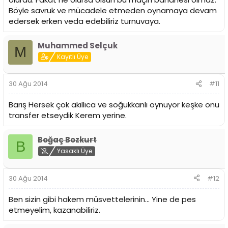
Böyle savruk ve mücadele etmeden oynamaya devam
edersek erken veda edebiliriz turnuvaya.
Muhammed Selçuk
M
Kayıtlı Üye
30 Ağu 2014
#11
Barış Hersek çok akıllıca ve soğukkanlı oynuyor keşke onu
transfer etseydik Kerem yerine.
Boğaç Bozkurt
B
Yasaklı Üye
30 Ağu 2014
#12
Ben sizin gibi hakem müsvettelerinin... Yine de pes
etmeyelim, kazanabiliriz.