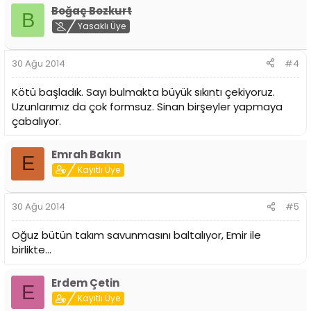
Boğaç Bozkurt
B
Yasaklı Üye
30 Ağu 2014
#4
Kötü başladık. Sayı bulmakta büyük sıkıntı çekiyoruz.
Uzunlarımız da çok formsuz. Sinan birşeyler yapmaya
çabalıyor.
Emrah Bakın
E
Kayıtlı Üye
30 Ağu 2014
#5
Oğuz bütün takım savunmasını baltalıyor, Emir ile
birlikte...
Erdem Çetin
E
Kayıtlı Üye