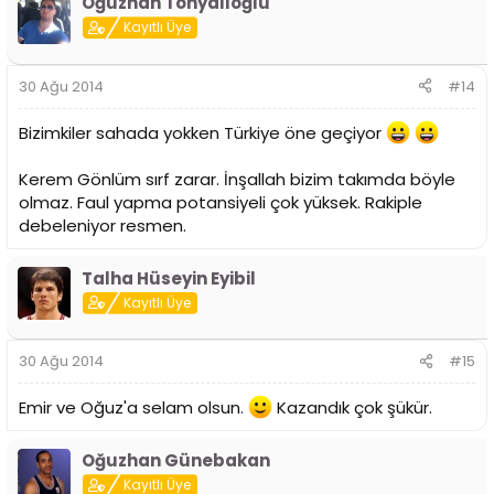
Oğuzhan Tonyalıoğlu
Kayıtlı Üye
30 Ağu 2014
#14
Bizimkiler sahada yokken Türkiye öne geçiyor
Kerem Gönlüm sırf zarar. İnşallah bizim takımda böyle
olmaz. Faul yapma potansiyeli çok yüksek. Rakiple
debeleniyor resmen.
Talha Hüseyin Eyibil
Kayıtlı Üye
30 Ağu 2014
#15
Emir ve Oğuz'a selam olsun.
Kazandık çok şükür.
Oğuzhan Günebakan
Kayıtlı Üye