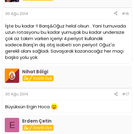
30 Ağu 2014
#16
İşte bu kadar !! Barış&Oğuz helal olsun . Yani turnuvada
uzun rotasyonu bu kadar yumuşak bu kadar undersize
çok az takım varken içeriyi 4.periyot kullandık
sadece.Barış'ın dış atış isabeti son periyot Oğuz'a
gerekli alanı sağladı. Savaşarak kazanacağız her maçı
başka yolu yok.
Nihat Bölgi
Kayıtlı Üye
30 Ağu 2014
#17
Büyüksün Ergin Hoca
Erdem Çetin
E
Kayıtlı Üye