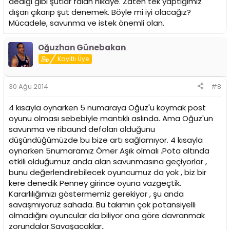
dediği gibi şutlar falan hikaye. Zaten tek yaptığımız
dışarı çıkarıp şut denemek. Böyle mi iyi olacağız?
Mücadele, savunma ve istek önemli olan.
Oğuzhan Günebakan
Kayıtlı Üye
30 Ağu 2014
#8
4 kısayla oynarken 5 numaraya Oğuz'u koymak post
oyunu olması sebebiyle mantıklı aslında. Ama Oğuz'un
savunma ve ribaund defoları olduğunu
düşündüğümüzde bu bize artı sağlamıyor. 4 kısayla
oynarken 5numaramız Ömer Aşık olmalı .Pota altında
etkili olduğumuz anda alan savunmasına geçiyorlar ,
bunu değerlendirebilecek oyuncumuz da yok , biz bir
kere denedik Penney girince oyuna vazgeçtik.
Kararlılığımızı göstermemiz gerekiyor , şu anda
savaşmıyoruz sahada. Bu takımın çok potansiyelli
olmadığını oyuncular da biliyor ona göre davranmak
zorundalar.Savaşacaklar..