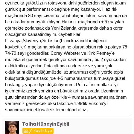
oyuncular şutör.Uzun rotasyonu dahi şutörlerden oluşan takım
günlük şut performansı ölçeğinde maç kazanıyor. Hazırlık
maçlarında 80 sayı civarına rahat ulaşan takım savunmada da
bir o kadar yumuşak kalıyor. Hazırlık maçlarında +70 sayıları
görmekte zorlansak da Yeni Zelanda karşısında daha skorer
olacağımız kanaatindeyim.Kaybettikleri
Litvanya,Slovenya,Sırbistan(birini kazandılar diğerini
kaybettiler) maçlarına bakılırsa ne olursa olsun rakip potaya 79-
74-79 sayı gönderdiler. Corey Webster ve Kirk Penney'e
mutlaka el göstermek gerekiyor savunmada , bu 2 oyuncudan
ciddi katkı alıyorlar. Pota altında undersize ve yumuşak
olduklarını düşündüğümüzde, uzunlarımızı doğru yerde topla
buluşturduğumuz takdirde 4-5 numaralarımız turnuvaya güzel
başlangıç yapar diye düşünüyorum. Pota altını mutlaka iyi
işlememiz gerekiyor zira en büyük artımız orada.Uzunlarının
şutu olmasından dolayı özellikle 4 numara savunmasına önem
vermemiz gerekecek aksi takdirde 1.98'lik Vukona'yı
savunmak için 4 kısalı sisteme dönebiliriz.
Talha Hüseyin Eyibil
Kayıtlı Üye