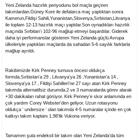
i
Yeni Zelanda hazırlık periyodunu bol maçla geçiren
takımlardan.Güney Kore ile defalarca maç yaptıktan sonra
Kamerun,Fildişi Sahili,Yunanistan,Slovenya,Sırbistan,Litvanya
ile toplam 12-13 hazırlık maçı yaptılar.Son oynadıkları hazırlık
maçında Sırbitan'ı 102-96 mağlup etmeyi başardılar. Giderek
daha iyi performanslar gösteren Yeni Zelanda güçlü Avrupa
ülkeleriyle yaptıkları maçlarda da sahadan 5-6 sayılık farklarla
mağlup ayrıldı.
Rakibimizde Kirk Penney turnuva öncesi oldukça
formda.
Sırbistan'a 29 , Litvanya'ya 26 ,Yunanistan'a 14 ,
Slovenya'ya 17 , Fildişi Sahilleri'ne 27 sayı atan Kirk Penney
takımda alternatifsiz durumda.2 ve 3 numaralarda görev alarak
+30 dakikaları rahat görüyor. Kirk Penney'e skor anlamında en
çok yardım Corey Webster'den geliyor. Uzun rotasyonu
oldukça ' undersize ' olan takımda 4-5 numaralar içinde en çok
katkıyı takım kaptanı 1.98'lik Vukona veriyor.
Tamamen şuta endeksli bir takım olan Yeni Zelanda'da tüm