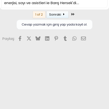
enerjisi, sayı ve asistleri ie Barış Hersek'di....
Son
1 of 2
Sonraki
Cevap yazmak için giriş yap yada kayıt ol.
Facebook
X (Twitter)
Bluesky
LinkedIn
Pinterest
Tumblr
WhatsApp
E-posta
Paylaş: