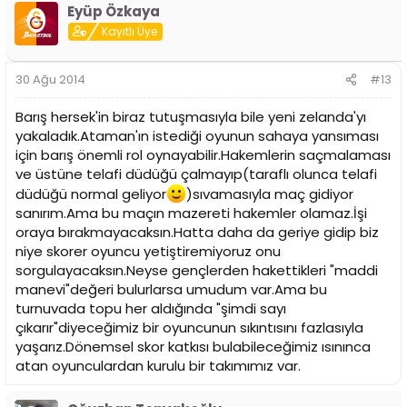
Eyüp Özkaya
Kayıtlı Üye
30 Ağu 2014
#13
Barış hersek'in biraz tutuşmasıyla bile yeni zelanda'yı
yakaladık.Ataman'ın istediği oyunun sahaya yansıması
için barış önemli rol oynayabilir.Hakemlerin saçmalaması
ve üstüne telafi düdüğü çalmayıp(taraflı olunca telafi
düdüğü normal geliyor
)sıvamasıyla maç gidiyor
sanırım.Ama bu maçın mazereti hakemler olamaz.İşi
oraya bırakmayacaksın.Hatta daha da geriye gidip biz
niye skorer oyuncu yetiştiremiyoruz onu
sorgulayacaksın.Neyse gençlerden hakettikleri "maddi
manevi"değeri bulurlarsa umudum var.Ama bu
turnuvada topu her aldığında "şimdi sayı
çıkarır"diyeceğimiz bir oyuncunun sıkıntısını fazlasıyla
yaşarız.Dönemsel skor katkısı bulabileceğimiz ısınınca
atan oyunculardan kurulu bir takımımız var.