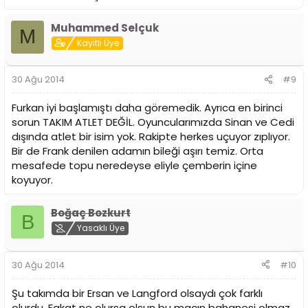
Muhammed Selçuk
M
Kayıtlı Üye
30 Ağu 2014
#9
Furkan iyi başlamıştı daha göremedik. Ayrıca en birinci
sorun TAKIM ATLET DEĞİL. Oyuncularımızda Sinan ve Cedi
dışında atlet bir isim yok. Rakipte herkes uçuyor zıplıyor.
Bir de Frank denilen adamın bileği aşırı temiz. Orta
mesafede topu neredeyse eliyle çemberin içine
koyuyor.
Boğaç Bozkurt
B
Yasaklı Üye
30 Ağu 2014
#10
Şu takımda bir Ersan ve Langford olsaydı çok farklı
olurdu. Fakat ne olursa olsun bu maçın bahanesi olmaz.