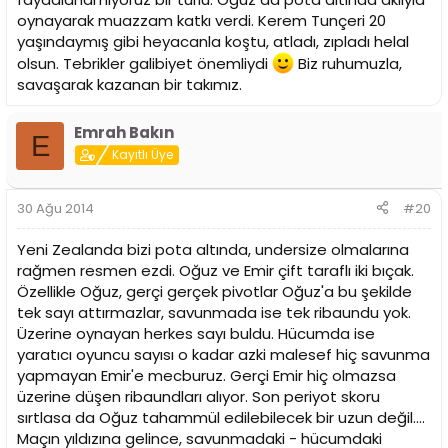
oynayarak muazzam katkı verdi. Kerem Tunçeri 20
yaşındaymış gibi heyacanla koştu, atladı, zıpladı helal
olsun. Tebrikler galibiyet önemliydi
Biz ruhumuzla,
savaşarak kazanan bir takımız.
Emrah Bakın
E
Kayıtlı Üye
30 Ağu 2014
#20
Yeni Zealanda bizi pota altında, undersize olmalarına
rağmen resmen ezdi. Oğuz ve Emir çift taraflı iki bıçak.
Özellikle Oğuz, gerçi gerçek pivotlar Oğuz'a bu şekilde
tek sayı attırmazlar, savunmada ise tek ribaundu yok.
Üzerine oynayan herkes sayı buldu. Hücumda ise
yaratıcı oyuncu sayısı o kadar azki malesef hiç savunma
yapmayan Emir'e mecburuz. Gerçi Emir hiç olmazsa
üzerine düşen ribaundları alıyor. Son periyot skoru
sırtlasa da Oğuz tahammül edilebilecek bir uzun değil....
Maçın yıldızına gelince, savunmadaki - hücumdaki