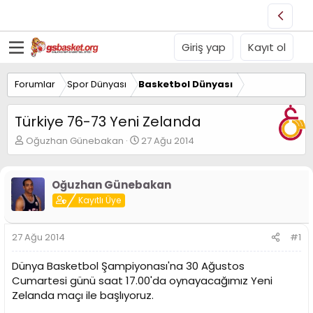
Giriş yap
Kayıt ol
Forumlar
Spor Dünyası
Basketbol Dünyası
Türkiye 76-73 Yeni Zelanda
K
B
Oğuzhan Günebakan
27 Ağu 2014
o
a
n
ş
u
l
Oğuzhan Günebakan
y
a
Kayıtlı Üye
u
n
B
g
a
ı
27 Ağu 2014
#1
ş
ç
l
t
Dünya Basketbol Şampiyonası'na 30 Ağustos
a
a
t
r
Cumartesi günü saat 17.00'da oynayacağımız Yeni
a
i
Zelanda maçı ile başlıyoruz.
n
h