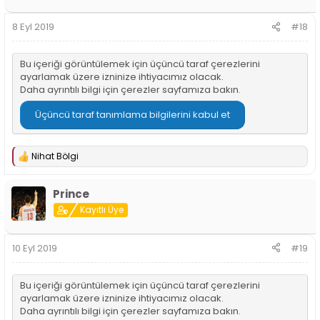
e
r
8 Eyl 2019
#18
:
Bu içeriği görüntülemek için üçüncü taraf çerezlerini
ayarlamak üzere izninize ihtiyacımız olacak.
Daha ayrıntılı bilgi için
çerezler sayfamıza
bakın.
Üçüncü taraf tanımlama bilgilerini kabul et
Nihat Bölgi
T
e
p
Prince
k
i
Kayıtlı Üye
l
e
r
10 Eyl 2019
#19
:
Bu içeriği görüntülemek için üçüncü taraf çerezlerini
ayarlamak üzere izninize ihtiyacımız olacak.
Daha ayrıntılı bilgi için
çerezler sayfamıza
bakın.