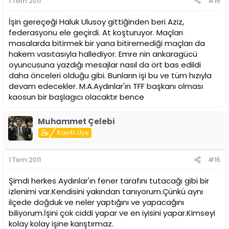
1 Tem 2011
#15
İşin gereçeği Haluk Ulusoy gittiğinden beri Aziz,
federasyonu ele geçirdi. At koşturuyor. Maçları
masalarda bitirmek bir yana bitiremediği maçları da
hakem vasıtasıyla hallediyor. Emre nin ankaragücü
oyuncusuna yazdığı mesajlar nasıl da ört bas edildi
daha önceleri olduğu gibi. Bunların işi bu ve tüm hızıyla
devam edecekler. M.A.Aydınlar'ın TFF başkanı olması
kaosun bir başlagıcı olacaktır bence
Muhammet Çelebi
Kayıtlı Üye
1 Tem 2011
#16
Şimdi herkes Aydınlar'ın fener tarafını tutacağı gibi bir
izlenimi var.Kendisini yakından tanıyorum.Çünkü aynı
ilçede doğduk ve neler yaptığını ve yapacağını
biliyorum.İşini çok ciddi yapar ve en iyisini yapar.Kimseyi
kolay kolay işine karıştırmaz.