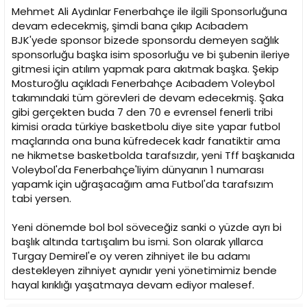
i
Mehmet Ali Aydınlar Fenerbahçe ile ilgili Sponsorluğuna
devam edecekmiş, şimdi bana çıkıp Acıbadem
BJK'yede sponsor bizede sponsordu demeyen sağlık
sponsorluğu başka isim sposorluğu ve bi şubenin ileriye
gitmesi için atılım yapmak para akıtmak başka. Şekip
Mosturoğlu açıkladı Fenerbahçe Acıbadem Voleybol
takımındaki tüm görevleri de devam edecekmiş. Şaka
gibi gerçekten buda 7 den 70 e evrensel fenerli tribi
kimisi orada türkiye basketbolu diye site yapar futbol
maçlarında ona buna küfredecek kadr fanatiktir ama
ne hikmetse basketbolda tarafsızdır, yeni Tff başkanıda
Voleybol'da Fenerbahçe'liyim dünyanın 1 numarası
yapamk için uğraşacağım ama Futbol'da tarafsızım
tabi yersen.
Yeni dönemde bol bol söveceğiz sanki o yüzde ayrı bi
başlık altında tartışalım bu ismi. Son olarak yıllarca
Turgay Demirel'e oy veren zihniyet ile bu adamı
destekleyen zihniyet aynıdır yeni yönetimimiz bende
hayal kırıklığı yaşatmaya devam ediyor malesef.