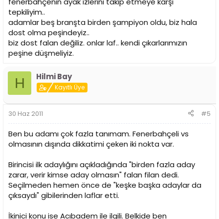
fenerbahçenin ayak izlerini takip etmeye karşı
tepkiliyim..
adamlar beş branşta birden şampiyon oldu, biz hala
dost olma peşindeyiz..
biz dost falan değiliz. onlar laf.. kendi çıkarlarımızın
peşine düşmeliyiz.
Hilmi Bay
H
Kayıtlı Üye
30 Haz 2011
#5
Ben bu adamı çok fazla tanımam. Fenerbahçeli vs
olmasının dışında dikkatimi çeken iki nokta var.
Birincisi ilk adaylığını açıkladığında "birden fazla aday
zarar, verir kimse aday olmasın" falan filan dedi.
Seçilmeden hemen önce de "keşke başka adaylar da
çıksaydı" gibilerinden laflar etti.
İkinici konu ise Acıbadem ile ilgili. Belkide ben