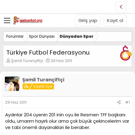
Giriş yap
Kayıt ol
Forumlar
Spor Dünyası
Dünyadan Spor
Türkiye Futbol Federasyonu
K
B
Şamil Turançiftçi
29 Haz 2011
o
a
n
ş
u
l
Şamil Turançiftçi
y
a
Kayıtlı Üye
u
n
B
g
a
ı
29 Haz 2011
#1
ş
ç
l
t
Aydınlar 204 üyenin 201 inin oyu ile Resmen TFF başkanı
a
a
t
r
oldu, umarım hayırlı olur ama çok büyük çekincelerim var
a
i
ve tabi önemli dayanakları ile beraber.
n
h