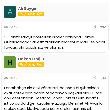
Ali Saygin
A
Kayıtlı Üye
30 Haz 2011
#12
5 Galatasarayli gosterilen isimler arasinda Goksel
Gumusdagda var.Aziz Yildirimin manevi evladi.Bize hicbir
faydasi olmadi,olmaz ve olamaz.
Hakan Eroğlu
H
Kayıtlı Üye
30 Haz 2011
#13
Fenerbahçe nin eski yöneticisi, helende bi şubesinde
aktif görev alan adam federasyon başkanı oldu. Bizde
onu destekledik. Hesapta Fener Göksel Gümüşdağ ı
istiyordu da diğer kulüplerle uzlaşıp Mehmet Ali Aydınlar
a okey dedi. Medyadada sanki araları açıkmış gibi