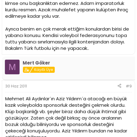
kimse onu başkanlıktan edemez. Adam imparatorluk
kurdu resmen. Azıcık muhalefet yapanın kulüpten ihraç
edilmeye kadar yolu var.
Ayrıca benim en çok merak ettiğim konulardan birisi de
yabancı konusu. Kendisi voleybol federasyonunu topa
tuttu yabancı sınırlamasıyla ilgili kontenjandan dolayı.
Bakalım Türk futbolu için ne yapacak..
Mert Göker
M
Kayıtlı Üye
30 Haz 2011
#9
Mehmet Ali Aydınlar´ın Aziz Yıldırım´a atacağı en büyük
kazık voleybolda sponsorluk desteğini çekmek olurdu.
Klüp başkanlığı vb. şeyler biraz daha düşük ihtimal gibi
gözüküyor. Zaten çok değil birkaç ay önce aralarının
bozuk olduğu biliniyordu ve sponsorluk desteğini
çekeceği konuşuluyordu. Aziz Yıldırım bundan ne kadar