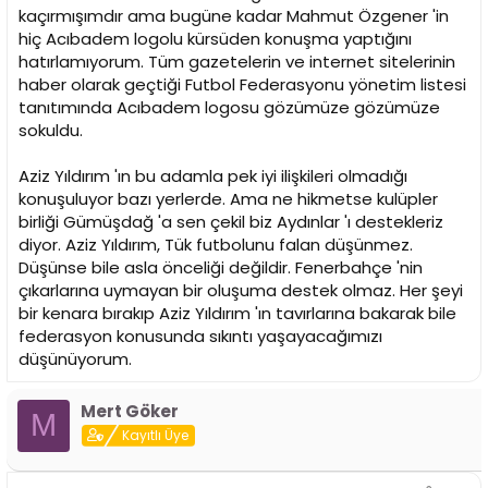
kaçırmışımdır ama bugüne kadar Mahmut Özgener 'in
hiç Acıbadem logolu kürsüden konuşma yaptığını
hatırlamıyorum. Tüm gazetelerin ve internet sitelerinin
haber olarak geçtiği Futbol Federasyonu yönetim listesi
tanıtımında Acıbadem logosu gözümüze gözümüze
sokuldu.
Aziz Yıldırım 'ın bu adamla pek iyi ilişkileri olmadığı
konuşuluyor bazı yerlerde. Ama ne hikmetse kulüpler
birliği Gümüşdağ 'a sen çekil biz Aydınlar 'ı destekleriz
diyor. Aziz Yıldırım, Tük futbolunu falan düşünmez.
Düşünse bile asla önceliği değildir. Fenerbahçe 'nin
çıkarlarına uymayan bir oluşuma destek olmaz. Her şeyi
bir kenara bırakıp Aziz Yıldırım 'ın tavırlarına bakarak bile
federasyon konusunda sıkıntı yaşayacağımızı
düşünüyorum.
Mert Göker
M
Kayıtlı Üye