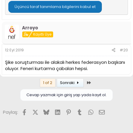
Üçüncü taraf tanımlama bilgilerini kabul et
Arroyo
Kayıtlı Üye
12 Eyl 2019
#20
Şike soruşturması ile alakalı herkes federasyon başkanı
oluyor. Feneri kurtarma çabaları hepsi.
Son
1 of 2
Sonraki
Cevap yazmak için giriş yap yada kayıt ol.
Facebook
X (Twitter)
Bluesky
LinkedIn
Pinterest
Tumblr
WhatsApp
E-posta
Paylaş: