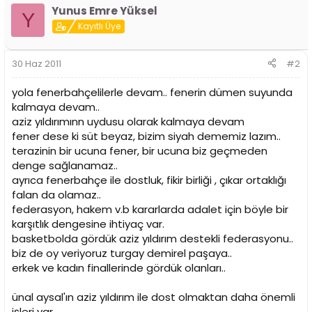
Yunus Emre Yüksel
Y
Kayıtlı Üye
30 Haz 2011
#2
yola fenerbahçelilerle devam.. fenerin dümen suyunda
kalmaya devam..
aziz yıldırımınn uydusu olarak kalmaya devam
fener dese ki süt beyaz, bizim siyah dememiz lazım..
terazinin bir ucuna fener, bir ucuna biz geçmeden
denge sağlanamaz..
ayrıca fenerbahçe ile dostluk, fikir birliği , çıkar ortaklığı
falan da olamaz..
federasyon, hakem v.b kararlarda adalet için böyle bir
karşıtlık dengesine ihtiyaç var.
basketbolda gördük aziz yıldırım destekli federasyonu..
biz de oy veriyoruz turgay demirel paşaya..
erkek ve kadın finallerinde gördük olanları..
ünal aysal'ın aziz yıldırım ile dost olmaktan daha önemli
işleri var..