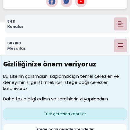
8411
Konular
687180
Mesajlar
Gizliliğinize önem veriyoruz
7388
Kullanıcılar
Bu sitenin çalışmasını sağlamak için temel
çerezleri
ve
deneyiminizi geliştirmek için isteğe bağlı çerezleri
borabekirogluu
kullanıyoruz.
Son üye
Daha fazla bilgi edinin ve tercihlerinizi yapılandırın
Bize ulaşın
Şartlar ve kurallar
Gizlilik politikası
Çerezler
Yardım
Ana sayfa
R
Tüm çerezleri kabul et
S
S
Galatasaray Basketbol | GS Basket Taraftar Platformu
İsteğe bağlı çerezleri reddedin