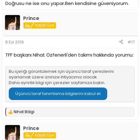
Doğrusu ne ise onu yapar.Ben kendisine güveniyorum.
Prince
Kayıtlı Üye
8 Eyl 2019
#17
TFF başkanı Nihat Özfenerli'den takımı hakkında yorumu:
Bu içeriği görüntülemek için üçüncü taraf çerezlerini
ayarlamak üzere izninize ihtiyacımız olacak.
Daha ayrıntılı bilgi için
çerezler sayfamıza
bakın.
Üçüncü taraf tanımlama bilgilerini kabul et
Nihat Bölgi
T
e
p
Prince
k
i
Kayıtlı Üye
l