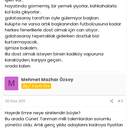
hayatında görmemiş, bir yemek yiyorlar, kahkahalarla
kol kola çıkıyorlar..
galatasaray taraftarı öyle gülemiyor başkan.
kulüpte ne varsa artık başkanından futbolcusuna kadar
herkes fenerlilerle dost olmak için can atıyor..
galatasaray tepetaklak giderken dostluk bizi
kurtarmayacak..
işimize bakalım..
illa dost olmak isteyen binsin kadıköy vapuruna
karaköyden, karşıya geçsin..
orada kalsın.
Mehmet Mazhar Özsoy
M
Kayıtlı Üye
30 Haz 2011
#3
Hayırdır Emre neye sinirlendin böyle?
Bu arada Cünet Tanman milli takımlardan sorumlu
yönetici oldu. Artık genç yıldız adaylarını kadroya fiyatları