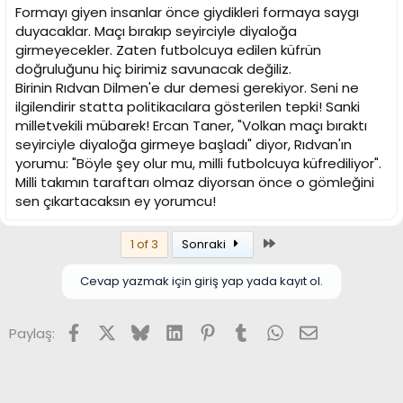
Formayı giyen insanlar önce giydikleri formaya saygı
duyacaklar. Maçı bırakıp seyirciyle diyaloğa
girmeyecekler. Zaten futbolcuya edilen küfrün
doğruluğunu hiç birimiz savunacak değiliz.
Birinin Rıdvan Dilmen'e dur demesi gerekiyor. Seni ne
ilgilendirir statta politikacılara gösterilen tepki! Sanki
milletvekili mübarek! Ercan Taner, "Volkan maçı bıraktı
seyirciyle diyaloğa girmeye başladı" diyor, Rıdvan'ın
yorumu: "Böyle şey olur mu, milli futbolcuya küfrediliyor".
Milli takımın taraftarı olmaz diyorsan önce o gömleğini
sen çıkartacaksın ey yorumcu!
Son
1 of 3
Sonraki
Cevap yazmak için giriş yap yada kayıt ol.
Facebook
X (Twitter)
Bluesky
LinkedIn
Pinterest
Tumblr
WhatsApp
E-posta
Paylaş: