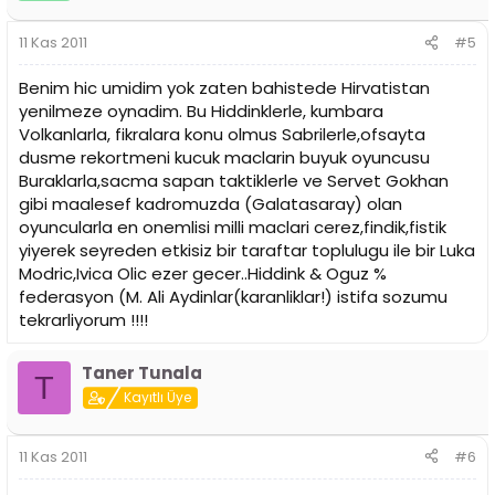
11 Kas 2011
#5
Benim hic umidim yok zaten bahistede Hirvatistan
yenilmeze oynadim. Bu Hiddinklerle, kumbara
Volkanlarla, fikralara konu olmus Sabrilerle,ofsayta
dusme rekortmeni kucuk maclarin buyuk oyuncusu
Buraklarla,sacma sapan taktiklerle ve Servet Gokhan
gibi maalesef kadromuzda (Galatasaray) olan
oyuncularla en onemlisi milli maclari cerez,findik,fistik
yiyerek seyreden etkisiz bir taraftar toplulugu ile bir Luka
Modric,Ivica Olic ezer gecer..Hiddink & Oguz %
federasyon (M. Ali Aydinlar(karanliklar!) istifa sozumu
tekrarliyorum !!!!
Taner Tunala
T
Kayıtlı Üye
11 Kas 2011
#6