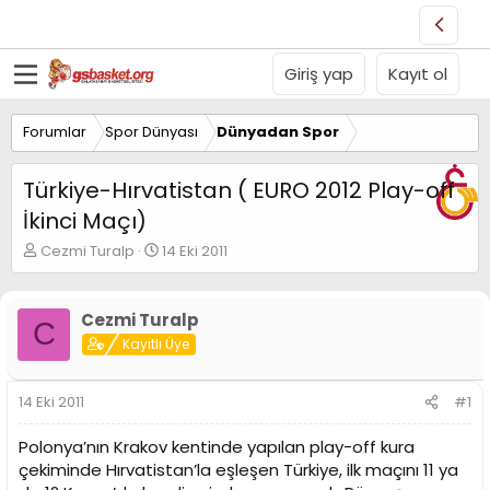
Giriş yap
Kayıt ol
Forumlar
Spor Dünyası
Dünyadan Spor
Türkiye-Hırvatistan ( EURO 2012 Play-off
İkinci Maçı)
K
B
Cezmi Turalp
14 Eki 2011
o
a
n
ş
u
l
Cezmi Turalp
C
y
a
Kayıtlı Üye
u
n
B
g
a
ı
14 Eki 2011
#1
ş
ç
l
t
Polonya’nın Krakov kentinde yapılan play-off kura
a
a
t
r
çekiminde Hırvatistan’la eşleşen Türkiye, ilk maçını 11 ya
a
i