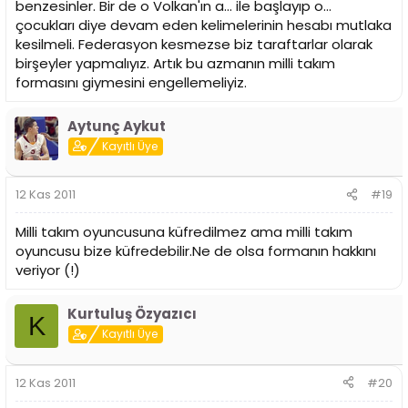
benzesinler. Bir de o Volkan'ın a... ile başlayıp o...
çocukları diye devam eden kelimelerinin hesabı mutlaka
kesilmeli. Federasyon kesmezse biz taraftarlar olarak
birşeyler yapmalıyız. Artık bu azmanın milli takım
formasını giymesini engellemeliyiz.
Aytunç Aykut
Kayıtlı Üye
12 Kas 2011
#19
Milli takım oyuncusuna küfredilmez ama milli takım
oyuncusu bize küfredebilir.Ne de olsa formanın hakkını
veriyor (!)
Kurtuluş Özyazıcı
K
Kayıtlı Üye
12 Kas 2011
#20