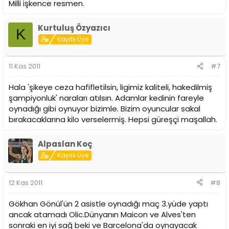
Milli işkence resmen.
Kurtuluş Özyazıcı
K
Kayıtlı Üye
11 Kas 2011
#7
Hala 'şikeye ceza hafifletilsin, ligimiz kaliteli, hakedilmiş
şampiyonluk' naraları atılsın. Adamlar kedinin fareyle
oynadığı gibi oynuyor bizimle. Bizim oyuncular sakal
bırakacaklarına kilo verselermiş. Hepsi güreşçi maşallah.
Alpaslan Koç
Kayıtlı Üye
12 Kas 2011
#8
Gökhan Gönül'ün 2 asistle oynadığı maç 3.yüde yaptı
ancak atamadı Olic.Dünyanın Maicon ve Alves'ten
sonraki en iyi sağ beki ve Barcelona'da oynayacak