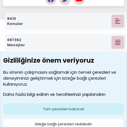
8413
Konular
687362
Mesajlar
Gizliliğinize önem veriyoruz
7392
Kullanıcılar
Bu sitenin çalışmasını sağlamak için temel
çerezleri
ve
deneyiminizi geliştirmek için isteğe bağlı çerezleri
MosesBrownHayranı
kullanıyoruz.
Son üye
Daha fazla bilgi edinin ve tercihlerinizi yapılandırın
Bize ulaşın
Şartlar ve kurallar
Gizlilik politikası
Çerezler
Yardım
Ana sayfa
R
Tüm çerezleri kabul et
S
S
Galatasaray Basketbol | GS Basket Taraftar Platformu
İsteğe bağlı çerezleri reddedin