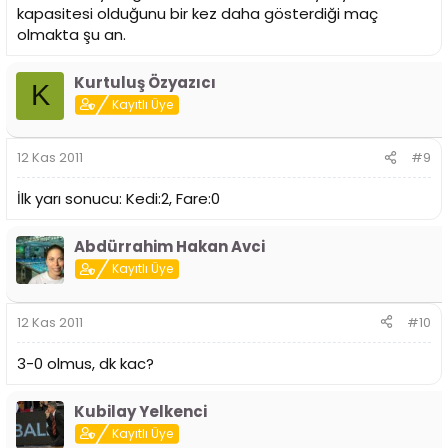
kapasitesi olduğunu bir kez daha gösterdiği maç
olmakta şu an.
Kurtuluş Özyazıcı
K
Kayıtlı Üye
12 Kas 2011
#9
İlk yarı sonucu: Kedi:2, Fare:0
Abdürrahim Hakan Avci
Kayıtlı Üye
12 Kas 2011
#10
3-0 olmus, dk kac?
Kubilay Yelkenci
Kayıtlı Üye