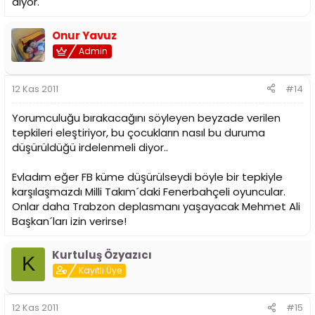
diyor.
Onur Yavuz
Admin
12 Kas 2011
#14
Yorumculuğu bırakacağını söyleyen beyzade verilen
tepkileri eleştiriyor, bu çocukların nasıl bu duruma
düşürüldüğü irdelenmeli diyor..
Evladım eğer FB küme düşürülseydi böyle bir tepkiyle
karşılaşmazdı Milli Takım´daki Fenerbahçeli oyuncular.
Onlar daha Trabzon deplasmanı yaşayacak Mehmet Ali
Başkan´ları izin verirse!
Kurtuluş Özyazıcı
K
Kayıtlı Üye
12 Kas 2011
#15