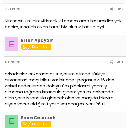
27 Eki 2011
#3
Kimsenin ümidini yitirmek istemem ama hic ümidim yok
benim, insallah cikan taraf biz oluruz tabii o ayri.
Ertan Apaydin
E
Kayıtlı Üye
11 Kas 2011
#4
arkadaşlar ankarada oturuyorum elimde türkiye
hırvatistan maçı bileti var bir adet pegasus 426 dan.
kişisel nedenlerden dolayı tüm planlarımı yapmış
olmama rağmen istanbula gidemiyorum. ankarada
olan yarın istanbula gidecek olan ve maçıda izleyim
diyen varsa aldığım fiyata satacağım. yani 26 tl..
Emre Cetinturk
E
Kayıtlı Üye