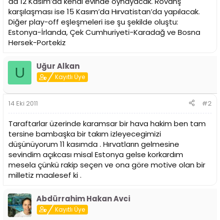
da 12 Kasım’da kendi evinde oynayacak. Rövanş
n
h
karşılaşması ise 15 Kasım’da Hırvatistan’da yapılacak.
i
Diğer play-off eşleşmeleri ise şu şekilde oluştu:
Estonya-İrlanda, Çek Cumhuriyeti-Karadağ ve Bosna
Hersek-Portekiz
Uğur Alkan
U
Kayıtlı Üye
14 Eki 2011
#2
Taraftarlar üzerinde karamsar bir hava hakim ben tam
tersine bambaşka bir takım izleyecegimizi
düşünüyorum 11 kasımda . Hırvatların gelmesine
sevindim açıkcası misal Estonya gelse korkardım
mesela çünkü rakip seçen ve ona göre motive olan bir
milletiz maalesef ki .
Abdürrahim Hakan Avci
Kayıtlı Üye