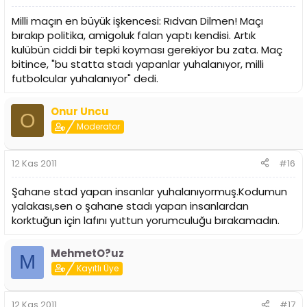
Milli maçın en büyük işkencesi: Rıdvan Dilmen! Maçı
bırakıp politika, amigoluk falan yaptı kendisi. Artık
kulübün ciddi bir tepki koyması gerekiyor bu zata. Maç
bitince, "bu statta stadı yapanlar yuhalanıyor, milli
futbolcular yuhalanıyor" dedi.
Onur Uncu
O
Moderator
12 Kas 2011
#16
Şahane stad yapan insanlar yuhalanıyormuş.Kodumun
yalakası,sen o şahane stadı yapan insanlardan
korktuğun için lafını yuttun yorumculuğu bırakamadın.
MehmetO?uz
M
Kayıtlı Üye
12 Kas 2011
#17