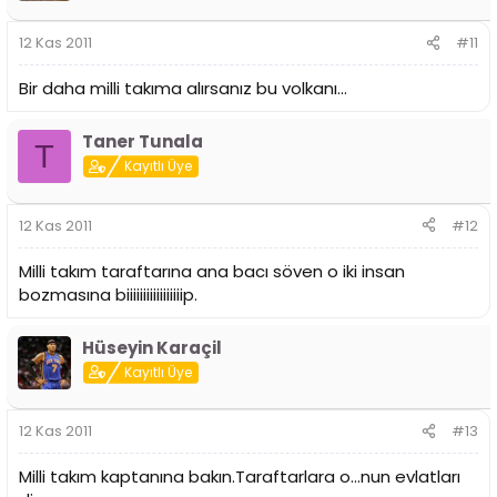
12 Kas 2011
#11
Bir daha milli takıma alırsanız bu volkanı...
Taner Tunala
T
Kayıtlı Üye
12 Kas 2011
#12
Milli takım taraftarına ana bacı söven o iki insan
bozmasına biiiiiiiiiiiiiiiiip.
Hüseyin Karaçil
Kayıtlı Üye
12 Kas 2011
#13
Milli takım kaptanına bakın.Taraftarlara o...nun evlatları