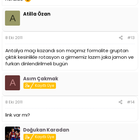
Atilla Özan
A
8 Eki 2011
#13
Antalya maçı kazandı son maçımız formalite gruptan
çıktık kesinlikle rotasyon a girmemiz lazım jaka jamon ve
furkan dinlendirilmeli bugün
Asım Çakmak
A
Kayıtlı Üye
8 Eki 2011
#14
link var mı?
Doğukan Karadan
Kayıtlı Üye