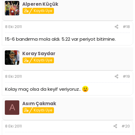
Alperen Küçük
Kayıtlı Üye
8 Eki 2011
#18
15-6 bandırma mola aldı. 5.22 var periyot bitimine.
Koray Saydar
Kayıtlı Üye
8 Eki 2011
#19
Kolay maç olsa da keyif veriyoruz..
Asım Çakmak
A
Kayıtlı Üye
8 Eki 2011
#20