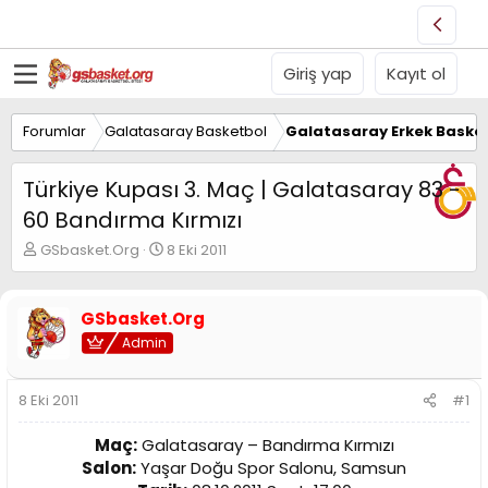
Giriş yap
Kayıt ol
Forumlar
Galatasaray Basketbol
Galatasaray Erkek Basket
Türkiye Kupası 3. Maç | Galatasaray 83 -
60 Bandırma Kırmızı
K
B
GSbasket.Org
8 Eki 2011
o
a
n
ş
u
l
GSbasket.Org
y
a
Admin
u
n
B
g
a
ı
8 Eki 2011
#1
ş
ç
l
t
Maç:
Galatasaray – Bandırma Kırmızı
a
a
t
r
Salon:
Yaşar Doğu Spor Salonu, Samsun
a
i