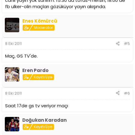
canlı yayın yok sanırım. 15.30 da tofas-mersin, 18.00 de
fb ulker-olin maçları gözüküyor yayın akışında.
Enes Kömürcü
Moderator
8 Eki 2011
#5
Maç, GS TV'de.
Eren Pardo
Kayıtlı Üye
8 Eki 2011
#6
Saat 17de gs tv veriyor maçı
Doğukan Karadan
Kayıtlı Üye