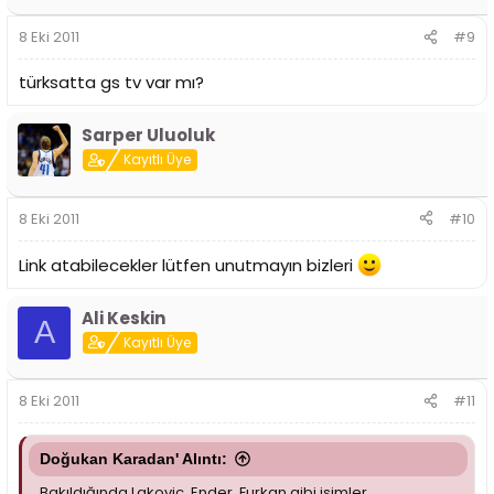
8 Eki 2011
#9
türksatta gs tv var mı?
Sarper Uluoluk
Kayıtlı Üye
8 Eki 2011
#10
Link atabilecekler lütfen unutmayın bizleri
Ali Keskin
A
Kayıtlı Üye
8 Eki 2011
#11
Doğukan Karadan' Alıntı:
Bakıldığında Lakovic, Ender, Furkan gibi isimler