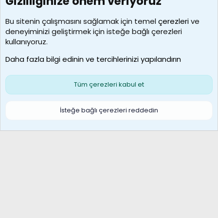
Gizliliğinize önem veriyoruz
7388
Kullanıcılar
Bu sitenin çalışmasını sağlamak için temel
çerezleri
ve
deneyiminizi geliştirmek için isteğe bağlı çerezleri
borabekirogluu
kullanıyoruz.
Son üye
Daha fazla bilgi edinin ve tercihlerinizi yapılandırın
Bize ulaşın
Şartlar ve kurallar
Gizlilik politikası
Çerezler
Yardım
Ana sayfa
R
Tüm çerezleri kabul et
S
S
Galatasaray Basketbol | GS Basket Taraftar Platformu
İsteğe bağlı çerezleri reddedin
®
Community platform by XenForo
© 2010-2026 XenForo Ltd.
XenForo Türkçe 🇹🇷 Destek Forumu –
XenWp.Com