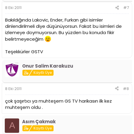
8 Eki 2011
#7
Bakıldığında Lakovic, Ender, Furkan gibi isimler
dinlendirilmeli diye düşünüyorsun. Fakat bu isimleri de
izlemeye doymuyorsun. Bu yüzden bu konuda fikir
belirtmeyeceğim
Teşekkürler GSTV
Onur Salim Karakuzu
Kayıtlı Üye
8 Eki 2011
#8
çok şaşırtıcı ya muhteşem GS TV harikasın ilk kez
muhteşem oldu .
Asım Çakmak
A
Kayıtlı Üye