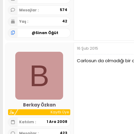
574
Mesajlar
42
Yaş
@
Sinan Öğüt
16 Şub 2015
Carlosun da olmadığı bir d
B
Berkay Özkan
Kayıtlı Üye
1 Ara 2008
Katılım
423
Mesajlar