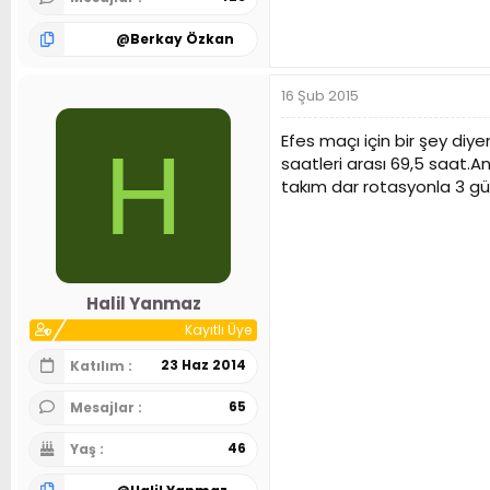
@
Berkay Özkan
16 Şub 2015
Efes maçı için bir şey d
H
saatleri arası 69,5 saat.A
takım dar rotasyonla 3 g
Halil Yanmaz
Kayıtlı Üye
23 Haz 2014
Katılım
65
Mesajlar
46
Yaş