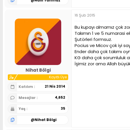
@
Halil Yanmaz
16 Şub 2015
Bu kupayı almamız çok zor
Takımın 1 ve 5 numarasi ek
Şutörleri formsuz.
Pocius ve Micov çok iyi say
Ender daha çok takımı oy
KG daha çok sorumluluk al
İşimiz zor ama Allah büyük
Nihat Bölgi
Kayıtlı Üye
21 Nis 2014
Katılım
4,652
Mesajlar
35
Yaş
@
Nihat Bölgi