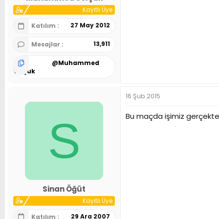
Kayıtlı Üye
27 May 2012
Katılım
13,911
Mesajlar
@
Muhammed
Selçuk
16 Şub 2015
Bu maçda işimiz gerçekten
S
Sinan Öğüt
Kayıtlı Üye
29 Ara 2007
Katılım