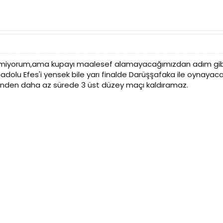
iyemiyorum,ama kupayı maalesef alamayacağımızdan adım gib
nadolu Efes'i yensek bile yarı finalde Darüşşafaka ile oynayaca
ünden daha az sürede 3 üst düzey maçı kaldıramaz.