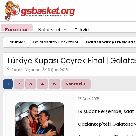
Forumlar
Neler yeni
Takvim
Forumlar
Galatasaray Basketbol
Galatasaray Erkek Bas
Türkiye Kupası Çeyrek Final | Galat
K
B
Semih Nişancı
15 Şub 2015
o
a
n
ş
1
2
3
4
5
Sonraki
u
l
y
a
u
n
15 Şub 2015
B
g
a
ı
19 şubat Perşembe, saat 1
ş
ç
l
t
Gaziantep'teki Galatasara
a
a
t
r
a
i