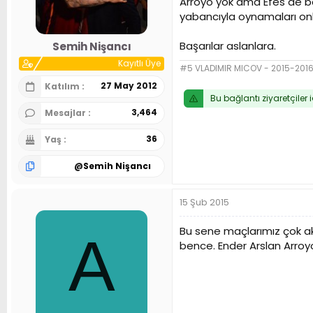
Arroyo yok ama Efes de ba
n
h
yabancıyla oynamaları onlar
i
Başarılar aslanlara.
Semih Nişancı
Kayıtlı Üye
#5 VLADIMIR MICOV - 2015-20
27 May 2012
Katılım
Bu bağlantı ziyaretçiler 
3,464
Mesajlar
36
Yaş
@
Semih Nişancı
15 Şub 2015
Bu sene maçlarımız çok ak
A
bence. Ender Arslan Arroyo