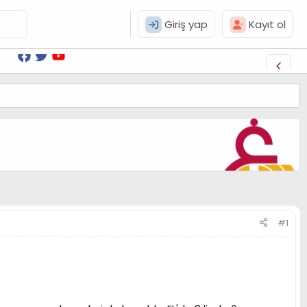
Giriş yap
Kayıt ol
#1