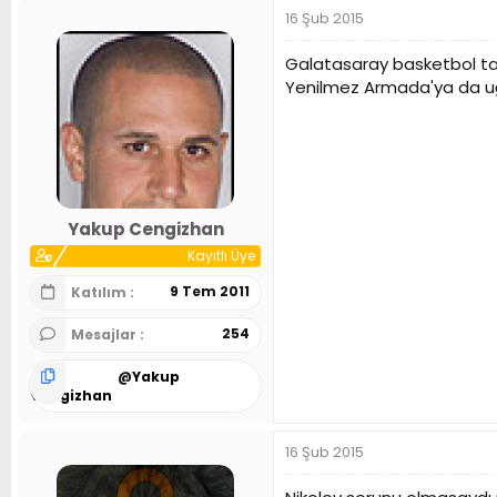
16 Şub 2015
Galatasaray basketbol tak
Yenilmez Armada'ya da uğu
Yakup Cengizhan
Kayıtlı Üye
9 Tem 2011
Katılım
254
Mesajlar
@
Yakup
Cengizhan
16 Şub 2015