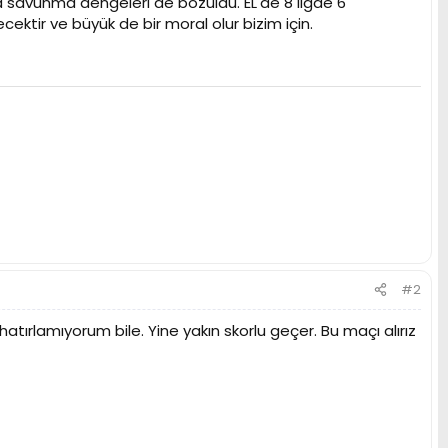
a savunma dengeleri de bozuldu. EL'de 8 ligde 6
cektir ve büyük de bir moral olur bizim için.
#2
rlamıyorum bile. Yine yakın skorlu geçer. Bu maçı alırız