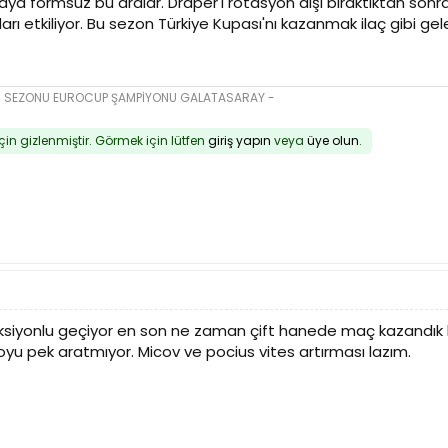
ya formsuz bu aralar. Draper'ı rotasyon dışı bıraktıktan sonr
ı etkiliyor. Bu sezon Türkiye Kupası'nı kazanmak ilaç gibi gele
16 SEZONU EUROCUP ŞAMPİYONU GALATASARAY -
için gizlenmiştir. Görmek için lütfen
giriş yapın
veya
üye olun
.
siyonlu geçiyor en son ne zaman çift hanede maç kazandık hatı
yu pek aratmıyor. Micov ve pocius vites artırması lazım.