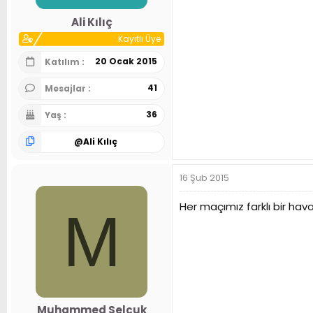
Ali Kılıç
Kayıtlı Üye
20 Ocak 2015
Katılım
41
Mesajlar
36
Yaş
@
Ali Kılıç
16 Şub 2015
Her maçımız farklı bir havad
M
Muhammed Selçuk