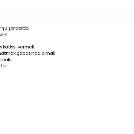
 şu şartlarda.
sik.
ı katkısı vermeli.
natmak çabasında olmalı.
malı.
tür.