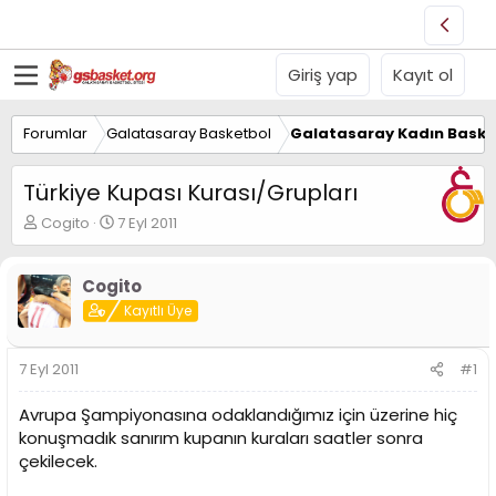
Giriş yap
Kayıt ol
Forumlar
Galatasaray Basketbol
Galatasaray Kadın Baske
Türkiye Kupası Kurası/Grupları
K
B
Cogito
7 Eyl 2011
o
a
n
ş
u
l
Cogito
y
a
Kayıtlı Üye
u
n
B
g
a
ı
7 Eyl 2011
#1
ş
ç
l
t
Avrupa Şampiyonasına odaklandığımız için üzerine hiç
a
a
konuşmadık sanırım kupanın kuraları saatler sonra
t
r
çekilecek.
a
i
n
h