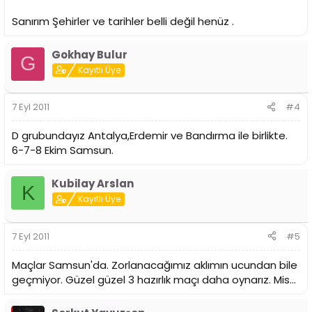
Sanırım Şehirler ve tarihler belli değil henüz .
Gokhay Bulur
G
Kayıtlı Üye
7 Eyl 2011
#4
D grubundayız Antalya,Erdemir ve Bandırma ile birlikte.
6-7-8 Ekim Samsun.
Kubilay Arslan
K
Kayıtlı Üye
7 Eyl 2011
#5
Maçlar Samsun'da. Zorlanacağımız aklımın ucundan bile
geçmiyor. Güzel güzel 3 hazırlık maçı daha oynarız. Mis...