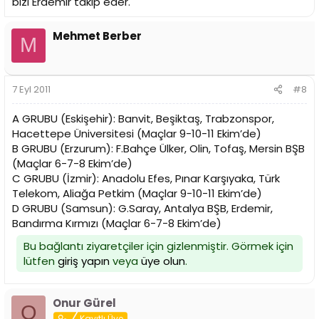
bizi Erdemir takip eder.
Mehmet Berber
M
7 Eyl 2011
#8
A GRUBU (Eskişehir): Banvit, Beşiktaş, Trabzonspor,
Hacettepe Üniversitesi (Maçlar 9-10-11 Ekim’de)
B GRUBU (Erzurum): F.Bahçe Ülker, Olin, Tofaş, Mersin BŞB
(Maçlar 6-7-8 Ekim’de)
C GRUBU (İzmir): Anadolu Efes, Pınar Karşıyaka, Türk
Telekom, Aliağa Petkim (Maçlar 9-10-11 Ekim’de)
D GRUBU (Samsun): G.Saray, Antalya BŞB, Erdemir,
Bandırma Kırmızı (Maçlar 6-7-8 Ekim’de)
Bu bağlantı ziyaretçiler için gizlenmiştir. Görmek için
lütfen
giriş yapın
veya
üye olun
.
Onur Gürel
O
Kayıtlı Üye