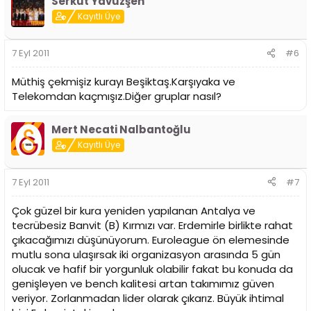
Serkut Yavuzşen
Kayıtlı Üye
7 Eyl 2011
#6
Müthiş çekmişiz kurayı Beşiktaş.Karşıyaka ve
Telekomdan kaçmışız.Diğer gruplar nasıl?
Mert Necati Nalbantoğlu
Kayıtlı Üye
7 Eyl 2011
#7
Çok güzel bir kura yeniden yapılanan Antalya ve
tecrübesiz Banvit (B) Kırmızı var. Erdemirle birlikte rahat
çıkacağımızı düşünüyorum. Euroleague ön elemesinde
mutlu sona ulaşırsak iki organizasyon arasında 5 gün
olucak ve hafif bir yorgunluk olabilir fakat bu konuda da
genişleyen ve bench kalitesi artan takımımız güven
veriyor. Zorlanmadan lider olarak çıkarız. Büyük ihtimal