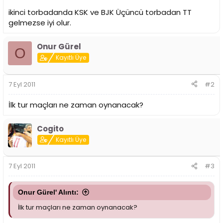
ikinci torbadanda KSK ve BJK Üçüncü torbadan TT
gelmezse iyi olur.
Onur Gürel
O
Kayıtlı Üye
7 Eyl 2011
#2
İlk tur maçları ne zaman oynanacak?
Cogito
Kayıtlı Üye
7 Eyl 2011
#3
Onur Gürel' Alıntı:
İlk tur maçları ne zaman oynanacak?