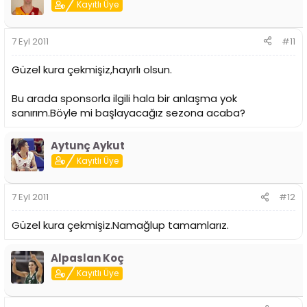
Kayıtlı Üye
7 Eyl 2011
#11
Güzel kura çekmişiz,hayırlı olsun.
Bu arada sponsorla ilgili hala bir anlaşma yok
sanırım.Böyle mi başlayacağız sezona acaba?
Aytunç Aykut
Kayıtlı Üye
7 Eyl 2011
#12
Güzel kura çekmişiz.Namağlup tamamlarız.
Alpaslan Koç
Kayıtlı Üye