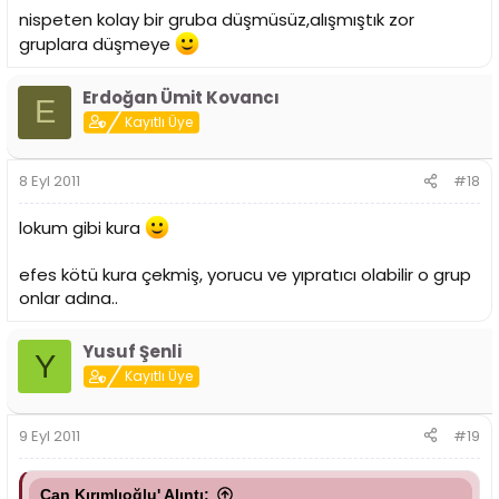
nispeten kolay bir gruba düşmüsüz,alışmıştık zor
gruplara düşmeye
Erdoğan Ümit Kovancı
E
Kayıtlı Üye
8 Eyl 2011
#18
lokum gibi kura
efes kötü kura çekmiş, yorucu ve yıpratıcı olabilir o grup
onlar adına..
Yusuf Şenli
Y
Kayıtlı Üye
9 Eyl 2011
#19
Can Kırımlıoğlu' Alıntı: