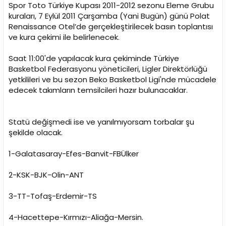
i
Spor Toto Türkiye Kupası 2011-2012 sezonu Eleme Grubu
kuraları, 7 Eylül 2011 Çarşamba (Yani Bugün) günü Polat
Renaissance Otel’de gerçekleştirilecek basın toplantısı
ve kura çekimi ile belirlenecek.
Saat 11:00'de yapılacak kura çekiminde Türkiye
Basketbol Federasyonu yöneticileri, Ligler Direktörlüğü
yetkilileri ve bu sezon Beko Basketbol Ligi'nde mücadele
edecek takımların temsilcileri hazır bulunacaklar.
Statü değişmedi ise ve yanılmıyorsam torbalar şu
şekilde olacak.
1-Galatasaray-Efes-Banvit-FBÜlker
2-KSK-BJK-Olin-ANT
3-TT-Tofaş-Erdemir-TS
4-Hacettepe-Kırmızı-Aliağa-Mersin.