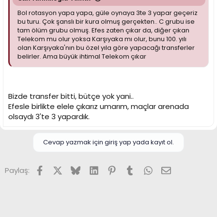
Bol rotasyon yapa yapa, güle oynaya 3te 3 yapar geçeriz
bu turu. Çok şanslı bir kura olmuş gerçekten.. C grubu ise
tam ölüm grubu olmuş. Efes zaten çıkar da, diğer çıkan
Telekom mu olur yoksa Karşıyaka mı olur, bunu 100. yılı
olan Karşıyaka'nın bu özel yıla göre yapacağı transferler
belirler. Ama büyük ihtimal Telekom çıkar
Bizde transfer bitti, bütçe yok yani..
Efesle birlikte elele çıkarız umarım, maçlar arenada
olsaydı 3'te 3 yapardık.
Cevap yazmak için giriş yap yada kayıt ol.
Facebook
X (Twitter)
Bluesky
LinkedIn
Pinterest
Tumblr
WhatsApp
E-posta
Paylaş: