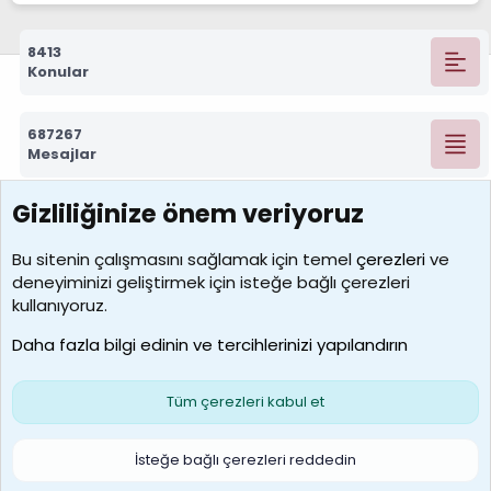
8413
Konular
687267
Mesajlar
Gizliliğinize önem veriyoruz
7388
Kullanıcılar
Bu sitenin çalışmasını sağlamak için temel
çerezleri
ve
deneyiminizi geliştirmek için isteğe bağlı çerezleri
borabekirogluu
kullanıyoruz.
Son üye
Daha fazla bilgi edinin ve tercihlerinizi yapılandırın
Bize ulaşın
Şartlar ve kurallar
Gizlilik politikası
Çerezler
Yardım
Ana sayfa
R
Tüm çerezleri kabul et
S
S
Galatasaray Basketbol | GS Basket Taraftar Platformu
İsteğe bağlı çerezleri reddedin
®
Community platform by XenForo
© 2010-2026 XenForo Ltd.