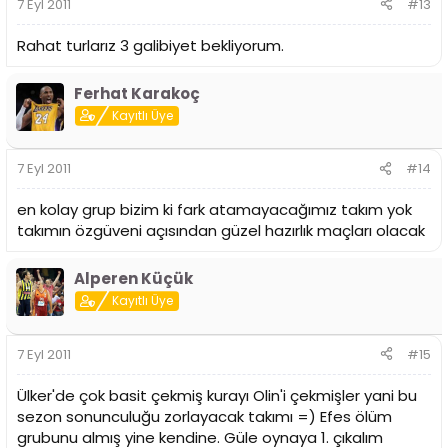
7 Eyl 2011
#13
Rahat turlarız 3 galibiyet bekliyorum.
Ferhat Karakoç
Kayıtlı Üye
7 Eyl 2011
#14
en kolay grup bizim ki fark atamayacağımız takım yok
takımın özgüveni açısından güzel hazırlık maçları olacak
Alperen Küçük
Kayıtlı Üye
7 Eyl 2011
#15
Ülker'de çok basit çekmiş kurayı Olin'i çekmişler yani bu
sezon sonunculuğu zorlayacak takımı =) Efes ölüm
grubunu almış yine kendine. Güle oynaya 1. çıkalım