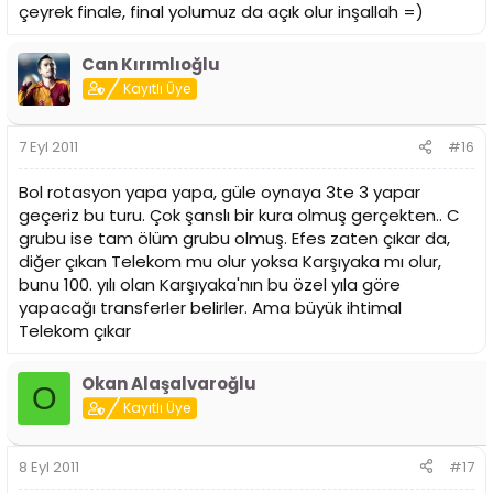
çeyrek finale, final yolumuz da açık olur inşallah =)
Can Kırımlıoğlu
Kayıtlı Üye
7 Eyl 2011
#16
Bol rotasyon yapa yapa, güle oynaya 3te 3 yapar
geçeriz bu turu. Çok şanslı bir kura olmuş gerçekten.. C
grubu ise tam ölüm grubu olmuş. Efes zaten çıkar da,
diğer çıkan Telekom mu olur yoksa Karşıyaka mı olur,
bunu 100. yılı olan Karşıyaka'nın bu özel yıla göre
yapacağı transferler belirler. Ama büyük ihtimal
Telekom çıkar
Okan Alaşalvaroğlu
O
Kayıtlı Üye
8 Eyl 2011
#17