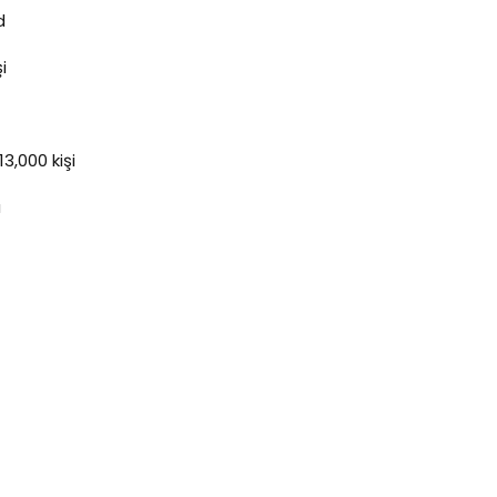
d
i
3,000 kişi
a