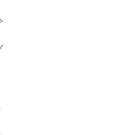
şi
şi
i
i