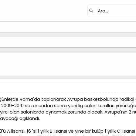
lerde Roma'da toplanarak Avrupa basketbolunda radikal değişim
009-2010 sezonundan sonra yeni lig salon kuralları yürürlüğe gir
yirci olan salonlarda oynamak zorunda olacak. Avrupa'nın 2 nu
nayacağı açıklandı.
ü A lisansı, 16 'sı 1 yıllık B lisansı ve yine bir kulüp 1 yıllık C