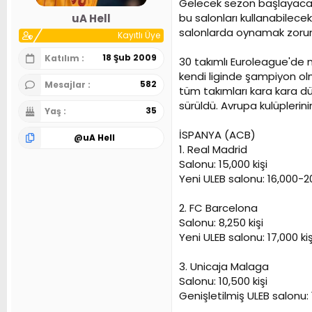
Gelecek sezon başlayacak 
n
h
bu salonları kullanabilece
uA Hell
i
salonlarda oynamak zoru
Kayıtlı Üye
18 Şub 2009
Katılım
30 takımlı Euroleague'de m
kendi liginde şampiyon olm
582
Mesajlar
tüm takımları kara kara dü
sürüldü. Avrupa kulüplerini
35
Yaş
İSPANYA (ACB)
@
uA Hell
1. Real Madrid
Salonu: 15,000 kişi
Yeni ULEB salonu: 16,000-20
2. FC Barcelona
Salonu: 8,250 kişi
Yeni ULEB salonu: 17,000 kiş
3. Unicaja Malaga
Salonu: 10,500 kişi
Genişletilmiş ULEB salonu: 1