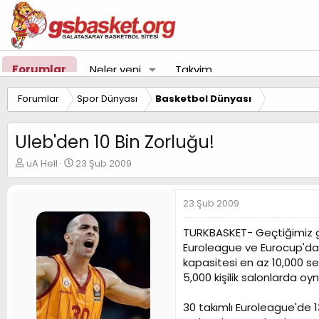
Forumlar
Neler yeni
Takvim
Forumlar
Spor Dünyası
Basketbol Dünyası
Uleb'den 10 Bin Zorluğu!
K
B
uA Hell
23 Şub 2009
o
a
n
ş
u
l
23 Şub 2009
y
a
u
n
TURKBASKET- Geçtiğimiz gün
B
g
Euroleague ve Eurocup'da 2
a
ı
kapasitesi en az 10,000 se
ş
ç
5,000 kişilik salonlarda oy
l
t
a
a
t
r
30 takımlı Euroleague'de 13'
a
i