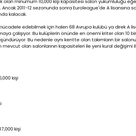
olan minumum 10,000 kişi kapasitesi salon yükümlülüğü eğer sa
k. Ancak 2011-12 sezonunda sonra Euroleague'de A lisansına sa
nda kalacak.
ücadele edebilmek için halen 68 Avrupa kulübü ya direk A lisa
aya çalışıyor. Bu kulüplerin önünde en önemi kriter olan 10 bi
şündürüyor. Bu nedenle aynı kentte olan takımların bir salonu
n mevcut olan salonlarının kapasiteleri ile yeni kural değişimi 
,000 kişi
i
7,000 kişi