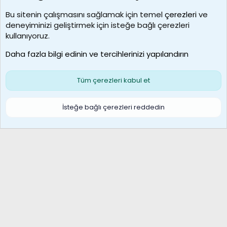
Kullanıcılar
Bu sitenin çalışmasını sağlamak için temel
çerezleri
ve
deneyiminizi geliştirmek için isteğe bağlı çerezleri
borabekirogluu
kullanıyoruz.
Son üye
Daha fazla bilgi edinin ve tercihlerinizi yapılandırın
Bize ulaşın
Şartlar ve kurallar
Gizlilik politikası
Çerezler
Yardım
Ana sayfa
R
Tüm çerezleri kabul et
S
S
Galatasaray Basketbol | GS Basket Taraftar Platformu
İsteğe bağlı çerezleri reddedin
®
Community platform by XenForo
© 2010-2026 XenForo Ltd.
XenForo Türkçe 🇹🇷 Destek Forumu –
XenWp.Com