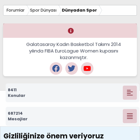
Forumlar
Spor Dünyası
Dünyadan Spor
Galatasaray Kadın Basketbol Takımı 2014
yılında FIBA EuroLague Women kupasını
kazanmıştır.
8411
Konular
687214
Mesajlar
Gizliliğinize önem veriyoruz
7388