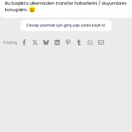
i
Bu başlıkta ülkemizden transfer haberlerini / duyumlarını
konuşalım.
Cevap yazmak için giriş yap yada kayıt ol.
Facebook
X (Twitter)
Bluesky
LinkedIn
Pinterest
Tumblr
WhatsApp
E-posta
Paylaş: