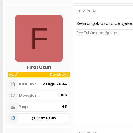
31 Eki 2004
Seyirci çok azdı bide çeke
F
Ben Tribün çocuğuyum...
Fırat Uzun
Kayıtlı Üye
31 Ağu 2004
Katılım
1,186
Mesajlar
43
Yaş
@
Fırat Uzun