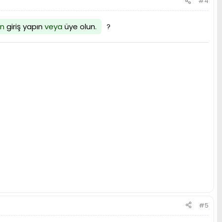
#4
en
giriş yapın
veya
üye olun
.
?
#5