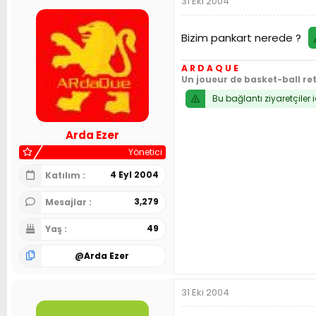
31 Eki 2004
Bizim pankart nerede ?
A R D A Q U E
Un joueur de basket-ball re
Bu bağlantı ziyaretçiler 
Arda Ezer
Yönetici
4 Eyl 2004
Katılım
3,279
Mesajlar
49
Yaş
@
Arda Ezer
31 Eki 2004