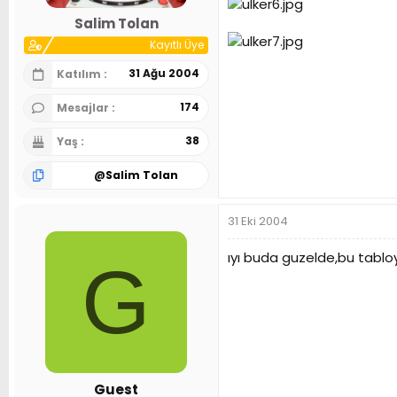
n
h
Salim Tolan
i
Kayıtlı Üye
31 Ağu 2004
Katılım
174
Mesajlar
38
Yaş
@
Salim Tolan
31 Eki 2004
ıyı buda guzelde,bu tabl
G
Guest