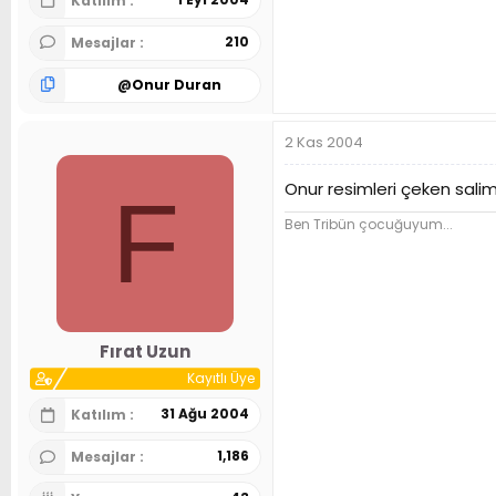
Katılım
210
Mesajlar
@
Onur Duran
2 Kas 2004
Onur resimleri çeken sali
F
Ben Tribün çocuğuyum...
Fırat Uzun
Kayıtlı Üye
31 Ağu 2004
Katılım
1,186
Mesajlar