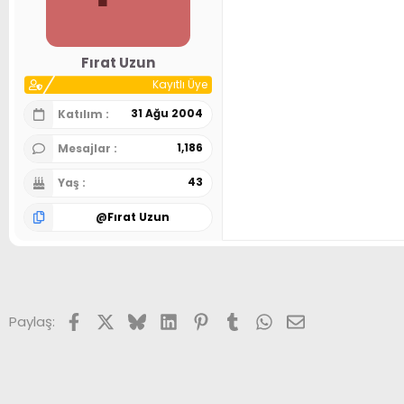
Fırat Uzun
Kayıtlı Üye
31 Ağu 2004
Katılım
1,186
Mesajlar
43
Yaş
@
Fırat Uzun
Facebook
X (Twitter)
Bluesky
LinkedIn
Pinterest
Tumblr
WhatsApp
E-posta
Paylaş: