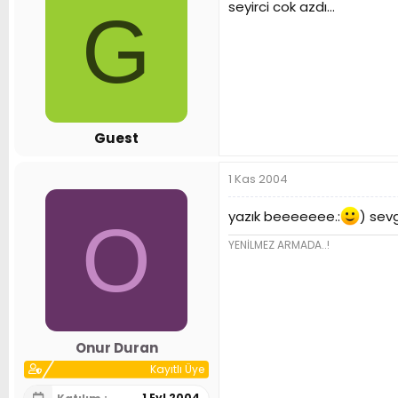
seyirci cok azdı...
G
Guest
1 Kas 2004
yazık beeeeeee.:
) sevg
O
YENİLMEZ ARMADA..!
Onur Duran
Kayıtlı Üye
1 Eyl 2004