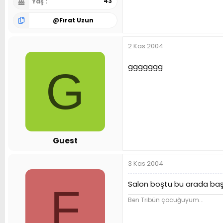
43
Yaş
@
Fırat Uzun
2 Kas 2004
ggggggg
G
Guest
3 Kas 2004
Salon boştu bu arada başk
F
Ben Tribün çocuğuyum...