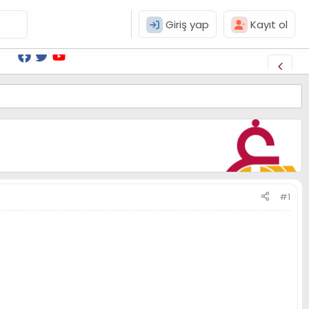
Giriş yap
Kayıt ol
#1