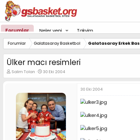
Forumlar
Neler yeni
Takvim
Forumlar
Galatasaray Basketbol
Galatasaray Erkek Bas
Ülker macı resimleri
K
B
Salim Tolan
30 Eki 2004
o
a
n
ş
u
l
30 Eki 2004
y
a
u
n
B
g
a
ı
ş
ç
l
t
a
a
t
r
a
i