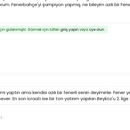
um. Fenerbahçe'yi şampiyon yapmış, ne bileyim azılı bir Fenerl
için gizlenmiştir. Görmek için lütfen
giriş yapın
veya
üye olun
.
mi yaptın ama kendisi azılı bir fenerli senin deyiminle. Fener 
 sever. En son icraatı ise bir ton yatırım yapılan Beykoz'u 2. lig
z...