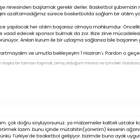
in işe ninesinden başlamak gerekir derler. Basketbol şubemizi
liğini azaltamadığımız sürece basketbolda sağlam bir atılım 
ece yapılacak her atılım başarısız olmaya mahkumdur. Öncel
çe vaad edecek sponsor bulmak da zor. Bize zirve mücadeles
rünüyor. Anılan kurum ile bir uzlaşma sağlansa bile başarını
arartmayalım ve umutla bekleyeyim 1 Haziran´ı. Pardon o geçen
şka bir formayı taşımak, almış olduğum mirasa ve içimdeki Galatasara
. çok doğru söylüyorsunuz. ya malzemeler kaliteli ustalar kali
ya getirmek lazım. bunu içinde mütahitin(yönetim) kesenin ağz
çünkü Türkiye'de bsaketbol gelişiyor. bizimde buna ayak uygu