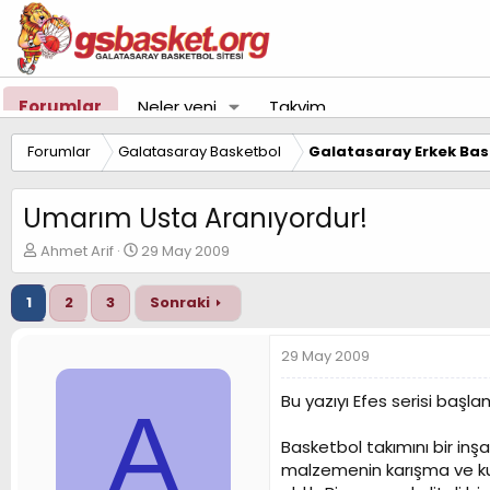
Forumlar
Neler yeni
Takvim
Forumlar
Galatasaray Basketbol
Galatasaray Erkek Bas
Umarım Usta Aranıyordur!
K
B
Ahmet Arif
29 May 2009
o
a
n
ş
1
2
3
Sonraki
u
l
y
a
u
n
29 May 2009
B
g
a
ı
Bu yazıyı Efes serisi ba
A
ş
ç
l
t
Basketbol takımını bir inş
a
a
t
r
malzemenin karışma ve kul
a
i