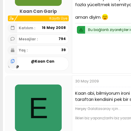
fazla yüceltmek istemityor
Kaan Can Garip
aman diyim
Kayıtlı Üye
16 May 2008
Katılım
Bu bağlantı ziyaretçiler 
794
Mesajlar
39
Yaş
@
Kaan Can
Garip
30 May 2009
Kaan abi, bilmiyorum ironi 
E
taraftarı kendisini pek bir
Herşey Galatasaray için...
İlkleri biz yaparız,tarihi biz yazarı