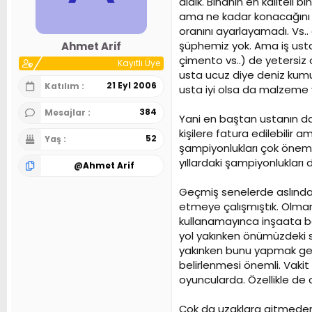
aldık. Binanın en kalitel
n
h
ama ne kadar konacağını y
i
oranını ayarlayamadı. Vs.. 
şüphemiz yok. Ama iş ustal
Ahmet Arif
çimento vs..) de yetersiz 
Kayıtlı Üye
usta ucuz diye deniz kum
21 Eyl 2006
Katılım
usta iyi olsa da malzeme 
384
Mesajlar
Yani en baştan ustanın da 
kişilere fatura edilebilir
52
Yaş
şampiyonlukları çok öneml
yıllardaki şampiyonluklar
@
Ahmet Arif
Geçmiş senelerde aslında z
etmeye çalışmıştık. Olmam
kullanamayınca inşaata baş
yol yakınken önümüzdeki se
yakınken bunu yapmak gere
belirlenmesi önemli. Vaki
oyuncularda. Özellikle de
Çok da uzaklara gitmeden 