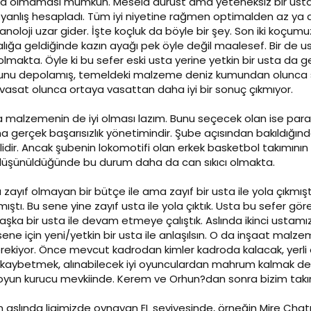
i bina olmaması mümkün. Mesela dürüst ama yeteneksiz bir us
anlış hesapladı. Tüm iyi niyetine rağmen optimalden az ya d
anoloji uzar gider. İşte koçluk da böyle bir şey. Son iki koçumuz
ığa geldiğinde kazın ayağı pek öyle değil maalesef. Bir de usta
olmakta. Öyle ki bu sefer eski usta yerine yetkin bir usta da g
unu depolamış, temeldeki malzeme deniz kumundan olunca se
vasat olunca ortaya vasattan daha iyi bir sonuç çıkmıyor.
malzemenin de iyi olması lazım. Bunu seçecek olan ise para ba
 ama gerçek başarısızlık yönetimindir. Şube açısından bakıldığ
idir. Ancak şubenin lokomotifi olan erkek basketbol takımının
ı düşünüldüğünde bu durum daha da can sıkıcı olmakta.
ayıf olmayan bir bütçe ile ama zayıf bir usta ile yola çıkmış
ıştı. Bu sene yine zayıf usta ile yola çıktık. Usta bu sefer 
ka bir usta ile devam etmeye çalıştık. Aslında ikinci ustamızın
ne için yeni/yetkin bir usta ile anlaşılsın. O da inşaat malzem
kiyor. Önce mevcut kadrodan kimler kadroda kalacak, yerli oy
t kaybetmek, alınabilecek iyi oyunculardan mahrum kalmak deme
 oyun kurucu mevkiinde. Kerem ve Orhun?dan sonra bizim takı
aslında ligimizde oynayan EL seviyesinde, örneğin Mire Chatma