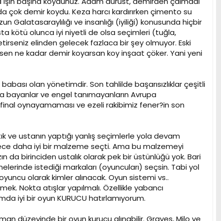
ta işin başına koydunuz. Adam dürüst, demirden çalmadı
a çok demir koydu. Keza harcı kardırırken çimento su
un Galatasaraylılığı ve insanlığı (iyiliği) konusunda hiçbir
 kötü olunca iyi niyetli de olsa seçimleri (tuğla,
etirseniz elinden gelecek fazlaca bir şey olmuyor. Eski
n ne kadar demir koyarsan koy inşaat çöker. Yani yeni
bası olan yönetimdir. Son tahlilde başarısızlıklar çeşitli
ında bayanlar ve engel tanımayanların Avrupa
 final oynayamaması ve ezeli rakibimiz fener?in son
tık ve ustanın yaptığı yanlış seçimlerle yola devam
görece daha iyi bir malzeme seçti. Ama bu malzemeyi
 da birinciden ustalık olarak pek bir üstünlüğü yok. Bari
elerinde istediği markaları (oyuncuları) seçsin. Tabi yol
uncu olarak kimler alınacak. Oyun sistemi vs..
k. Nokta atışlar yapılmalı. Özellikle yabancı
mda iyi bir oyun KURUCU hatırlamıyorum.
n düzeyinde bir oyun kurucu alınabilir. Graves, Milo ve