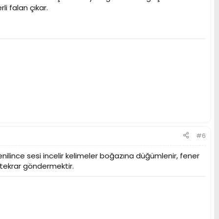
i falan çıkar.
#6
yenilince sesi incelir kelimeler boğazına düğümlenir, fener
e tekrar göndermektir.