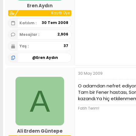
Eren Aydın
Kayıtlı Üye
30 Tem 2008
Katılım
2,906
Mesajlar
37
Yaş
@
Eren Aydın
30 May 2009
O adamdan nefret ediyor
A
Tam bir Fener hastası, Son
kazandı.Ya hiç etkilenme
Fatih Terim!
Ali Erdem Güntepe