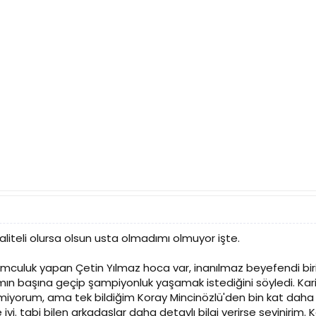
liteli olursa olsun usta olmadımı olmuyor işte.
culuk yapan Çetin Yılmaz hoca var, inanılmaz beyefendi biri
ın başına geçip şampiyonluk yaşamak istediğini söyledi. Kariy
lmiyorum, ama tek bildiğim Koray Mincinözlü'den bin kat daha 
 iyi. tabi bilen arkadaşlar daha detaylı bilgi verirse sevinirim