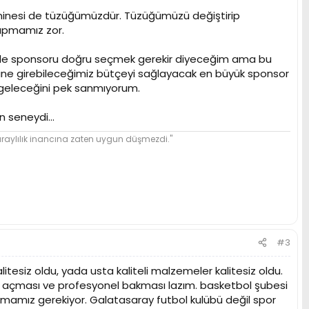
n ninesi de tüzüğümüzdür. Tüzüğümüzü değiştirip
yapmamız zor.
ikle sponsoru doğru seçmek gerekir diyeceğim ama bu
ine girebileceğimiz bütçeyi sağlayacak en büyük sponsor
n geleceğini pek sanmıyorum.
 seneydi...
ylılık inancına zaten uygun düşmezdi."
#3
tesiz oldu, yada usta kaliteli malzemeler kalitesiz oldu.
ını açması ve profesyonel bakması lazım. basketbol şubesi
rmamız gerekiyor. Galatasaray futbol kulübü değil spor