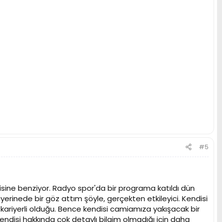
#5
sine benziyor. Radyo spor'da bir programa katıldı dün
erinede bir göz attım şöyle, gerçekten etkileyici. Kendisi
kariyerli olduğu. Bence kendisi camiamıza yakışacak bir
. Kendisi hakkında çok detaylı bilgim olmadığı için daha