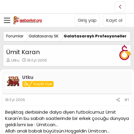
Giriş yap
Kayıt ol
Forumlar
Galatasaray SK
Galatasaraylı Profesyoneller
Ümit Karan
K
B
Utku
18 Eyl 2006
o
a
n
ş
u
l
Utku
y
a
Kayıtlı Üye
u
n
B
g
a
ı
18 Eyl 2006
#1
ş
ç
l
t
Beşiktaş derbisinde dalya diyen futbolcumuz Ümit
a
a
Karan'ın bu sabah saatlerinde bir erkek çocuğu dünyaya
t
r
geldi.İsmi ise : Ümitcan...
a
i
n
h
Allah analı babalı büyütsün.Hoşgeldin Ümitcan...