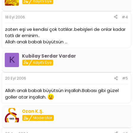
Kayıtlı Üye
18 Eyl 2006
#4
zaten eşi ve kendisi çok tatlılar..bebişleri de onlar kadar
tatlı dır eminim..
Allah analı babalı büyütsün ...
Kubilay Serdar Vardar
K
Kayıtlı Üye
20 Eyl 2006
#5
Allah analı babalı büyütsün inşallah.Babası gibi güzel
goller atar inşallah.
Ozan K.Ş.
Moderator