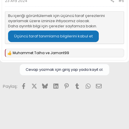
23 Ara 2024
#6
Bu içeriği görüntülemek için üçüncü taraf çerezlerini
ayarlamak üzere izninize ihtiyacımız olacak.
Daha ayrıntılı bilgi için
çerezler sayfamıza
bakın.
Üçüncü taraf tanımlama bilgilerini kabul et
Muhammet Talha
ve
Jamont99
T
e
p
k
Cevap yazmak için giriş yap yada kayıt ol.
i
l
e
Facebook
X (Twitter)
Bluesky
LinkedIn
Pinterest
Tumblr
WhatsApp
E-posta
Paylaş:
r
: