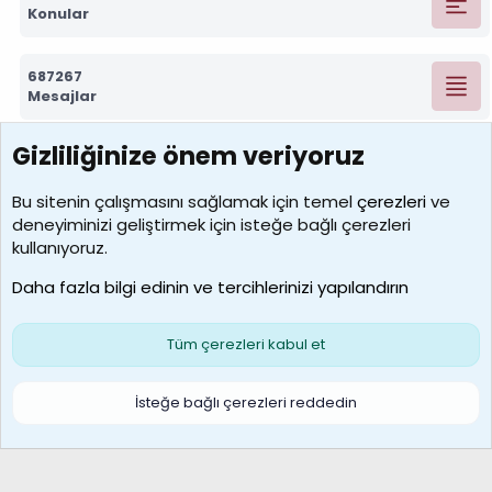
Konular
687267
Mesajlar
Gizliliğinize önem veriyoruz
7388
Kullanıcılar
Bu sitenin çalışmasını sağlamak için temel
çerezleri
ve
deneyiminizi geliştirmek için isteğe bağlı çerezleri
borabekirogluu
kullanıyoruz.
Son üye
Daha fazla bilgi edinin ve tercihlerinizi yapılandırın
Bize ulaşın
Şartlar ve kurallar
Gizlilik politikası
Çerezler
Yardım
Ana sayfa
R
Tüm çerezleri kabul et
S
S
Galatasaray Basketbol | GS Basket Taraftar Platformu
İsteğe bağlı çerezleri reddedin
®
Community platform by XenForo
© 2010-2026 XenForo Ltd.
XenForo Türkçe 🇹🇷 Destek Forumu –
XenWp.Com