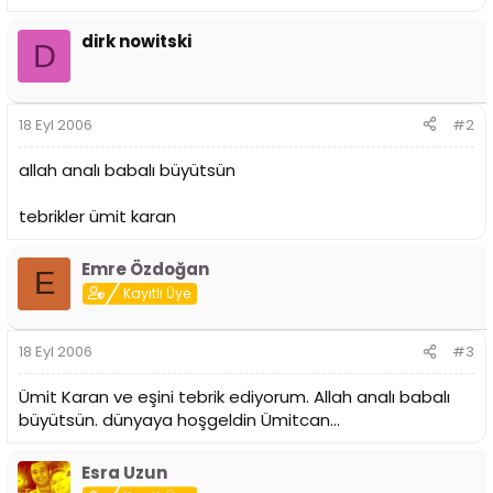
i
dirk nowitski
D
18 Eyl 2006
#2
allah analı babalı büyütsün
tebrikler ümit karan
Emre Özdoğan
E
Kayıtlı Üye
18 Eyl 2006
#3
Ümit Karan ve eşini tebrik ediyorum. Allah analı babalı
büyütsün. dünyaya hoşgeldin Ümitcan...
Esra Uzun