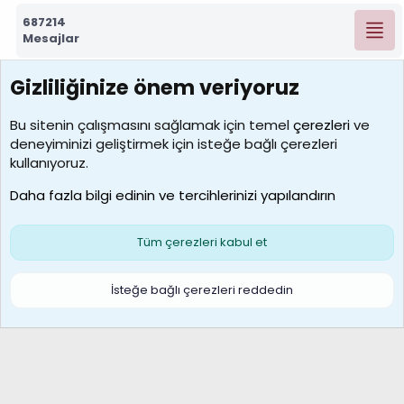
687214
Mesajlar
Gizliliğinize önem veriyoruz
7388
Kullanıcılar
Bu sitenin çalışmasını sağlamak için temel
çerezleri
ve
deneyiminizi geliştirmek için isteğe bağlı çerezleri
borabekirogluu
kullanıyoruz.
Son üye
Daha fazla bilgi edinin ve tercihlerinizi yapılandırın
Bize ulaşın
Şartlar ve kurallar
Gizlilik politikası
Çerezler
Yardım
Ana sayfa
R
Tüm çerezleri kabul et
S
S
Galatasaray Basketbol | GS Basket Taraftar Platformu
İsteğe bağlı çerezleri reddedin
®
Community platform by XenForo
© 2010-2026 XenForo Ltd.
XenForo Türkçe 🇹🇷 Destek Forumu –
XenWp.Com