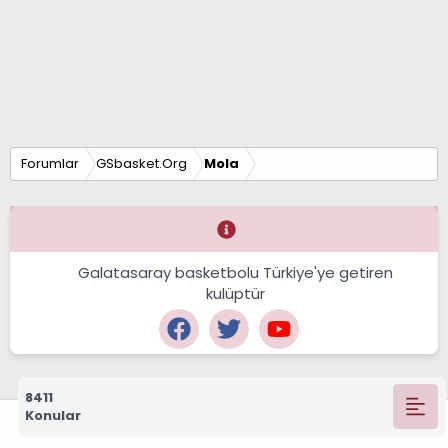
Forumlar
GSbasket.Org
Mola
Galatasaray basketbolu Türkiye'ye getiren
kulüptür
8411
Konular