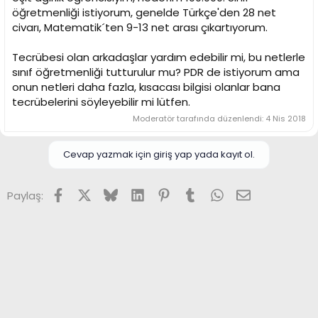
n
h
öğretmenliği istiyorum, genelde Türkçe'den 28 net
i
civarı, Matematik´ten 9-13 net arası çıkartıyorum.
Tecrübesi olan arkadaşlar yardım edebilir mi, bu netlerle
sınıf öğretmenliği tutturulur mu? PDR de istiyorum ama
onun netleri daha fazla, kısacası bilgisi olanlar bana
tecrübelerini söyleyebilir mi lütfen.
Moderatör tarafında düzenlendi:
4 Nis 2018
Cevap yazmak için giriş yap yada kayıt ol.
Facebook
X (Twitter)
Bluesky
LinkedIn
Pinterest
Tumblr
WhatsApp
E-posta
Paylaş: