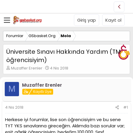
Giriş yap
Kayıt ol
Forumlar
GSbasket.Org
Mola
Üniversite Sınavı Hakkında Yardım (TM
öğrencisiyim)
K
B
Muzaffer Erenler
4 Nis 2018
o
a
n
ş
u
l
Muzaffer Erenler
M
y
a
Kayıtlı Üye
u
n
B
g
a
ı
4 Nis 2018
#1
ş
ç
l
t
Herkese iyi forumlar, lise son öğrencisiyim ve bu sene
a
a
TYT YKS sınavlarına gireceğim. Aklımda bazı sorular var;
t
r
eşit ağırlık öğrencisiyim, hedefim 100.000. Sınıf
a
i