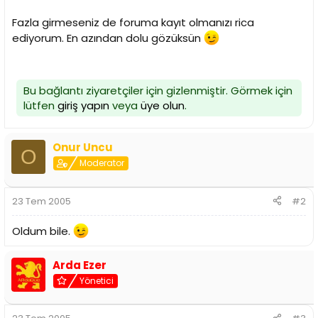
i
Fazla girmeseniz de foruma kayıt olmanızı rica
ediyorum. En azından dolu gözüksün
Bu bağlantı ziyaretçiler için gizlenmiştir. Görmek için
lütfen
giriş yapın
veya
üye olun
.
Onur Uncu
O
Moderator
23 Tem 2005
#2
Oldum bile.
Arda Ezer
Yönetici