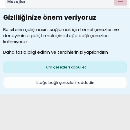
Mesajlar
Gizliliğinize önem veriyoruz
7388
Kullanıcılar
Bu sitenin çalışmasını sağlamak için temel
çerezleri
ve
deneyiminizi geliştirmek için isteğe bağlı çerezleri
borabekirogluu
kullanıyoruz.
Son üye
Daha fazla bilgi edinin ve tercihlerinizi yapılandırın
Bize ulaşın
Şartlar ve kurallar
Gizlilik politikası
Çerezler
Yardım
Ana sayfa
R
Tüm çerezleri kabul et
S
S
Galatasaray Basketbol | GS Basket Taraftar Platformu
İsteğe bağlı çerezleri reddedin
®
Community platform by XenForo
© 2010-2026 XenForo Ltd.
XenForo Türkçe 🇹🇷 Destek Forumu –
XenWp.Com