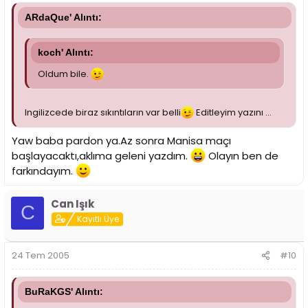
ARdaQue' Alıntı:
koch' Alıntı:
Oldum bile.
Ingilizcede biraz sıkıntıların var belli
Editleyim yazını ...
Yaw baba pardon ya.Az sonra Manisa maçı
başlayacaktı,aklıma geleni yazdım.
Olayın ben de
farkındayım.
Can Işık
C
Kayıtlı Üye
24 Tem 2005
#10
BuRaKGS' Alıntı: