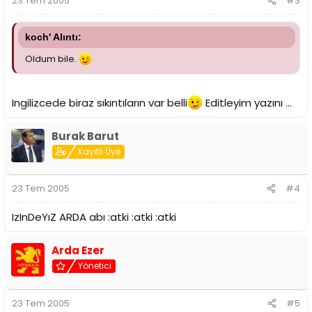
23 Tem 2005
#3
koch' Alıntı:
Oldum bile.
Ingilizcede biraz sıkıntıların var belli
Editleyim yazını ...
Burak Barut
Kayıtlı Üye
23 Tem 2005
#4
IzInDeYıZ ARDA abı :atki :atki :atki
Arda Ezer
Yönetici
23 Tem 2005
#5