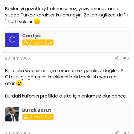
Beyler iyi guzel kayıt olmussunuz, yazıyorsunuz ama
sitede Turkce karakter kullanmayın. Zaten Ingilizce de " ı
" harfi yoktur
Can Işık
C
Kayıtlı Üye
23 Tem 2005
#6
Bir otelin web sitesi için forum biraz gereksiz değilmi ?
Otelle igili görüş ve isteklerini belirtmek isteyen mail
atar
Burdaki kullanıcı profilide o site için anlamsız olur bence.
Burak Barut
Kayıtlı Üye
23 Tem 2005
#7