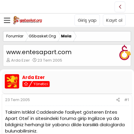
Giriş yap
Kayıt ol
Forumlar
GSbasket.Org
Mola
www.entesapart.com
K
B
Arda Ezer
23 Tem 2005
o
a
n
ş
u
l
Arda Ezer
y
a
Yönetici
u
n
B
g
a
ı
23 Tem 2005
#1
ş
ç
l
t
Taksim Istiklal Caddesinde faaliyet gösteren Entes
a
a
Apart Otel' in sitesindeki foruma girip Ingilizce ya da
t
r
bildiginiz herhangi bir yabancı dilde karsılıklı dialoglarda
a
i
n
h
bulunabilirsiniz.