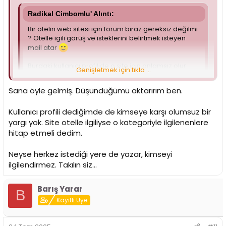
Radikal Cimbomlu' Alıntı:
Bir otelin web sitesi için forum biraz gereksiz değilmi
? Otelle igili görüş ve isteklerini belirtmek isteyen
mail atar
Burdaki kullanıcı profilide o site için anlamsız olur
Genişletmek için tıkla ...
bence.
Genişletmek için tıkla ...
Sana öyle gelmiş. Düşündüğümü aktarırım ben.
nıe hep muhalefetsın?????
Kullanıcı profili dediğimde de kimseye karşı olumsuz bir
yargı yok. Site otelle ilgiliyse o kategoriyle ilgilenenlere
hitap etmeli dedim.
Neyse herkez istediği yere de yazar, kimseyi
ilgilendirmez. Takılın siz...
Barış Yarar
B
Kayıtlı Üye