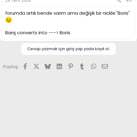
24 Tem 2005
#11
forumda artık bende varım ama değişik bir nickle:"Boris"
Barış converts into ---> Boris
Cevap yazmak için giriş yap yada kayıt ol.
Facebook
X (Twitter)
Bluesky
LinkedIn
Pinterest
Tumblr
WhatsApp
E-posta
Paylaş: