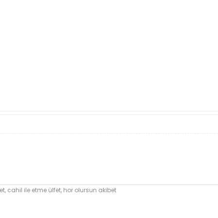
et,
cahil
ile etme ülfet, hor olursun akibet