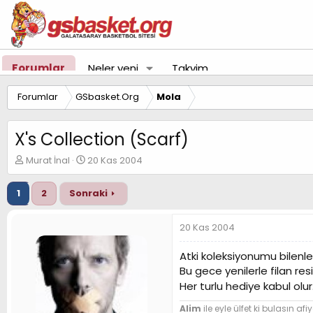
Forumlar
Neler yeni
Takvim
Forumlar
GSbasket.Org
Mola
X's Collection (Scarf)
K
B
Murat İnal
20 Kas 2004
o
a
n
ş
1
2
Sonraki
u
l
y
a
u
n
20 Kas 2004
B
g
a
ı
Atki koleksiyonumu bilenler 
ş
ç
Bu gece yenilerle filan res
l
t
a
a
Her turlu hediye kabul olur
t
r
Alim
ile eyle ülfet ki bulasın afiy
a
i