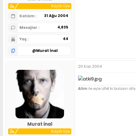
Kayıtlı Üye
31 Ağu 2004
Katılım
4,835
Mesajlar
44
Yaş
@
Murat İnal
20 Kas 2004
Alim
ile eyle ülfet ki bulasın afiy
Murat İnal
Kayıtlı Üye