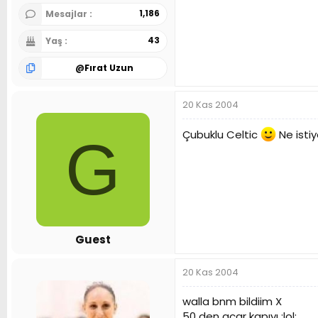
1,186
Mesajlar
43
Yaş
@
Fırat Uzun
20 Kas 2004
Çubuklu Celtic
Ne istiy
G
Guest
20 Kas 2004
walla bnm bildiim X
50 den açar kapıyı :lol: