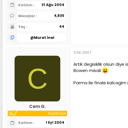
31 Ağu 2004
Katılım
4,835
Mesajlar
44
Yaş
@
Murat İnal
3 Eki 2007
Artik degisiklik olsun di
C
Bowen misali
Parma ile finale kalcagim
Cem G.
Kayıtlı Üye
1 Eyl 2004
Katılım