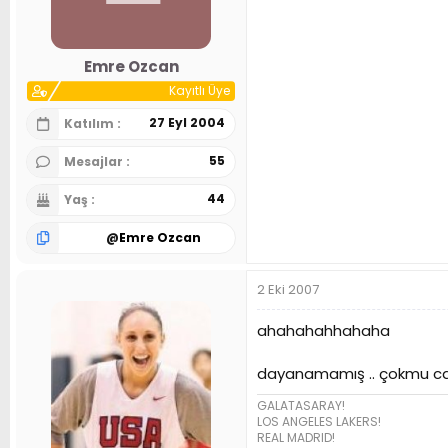
n
h
i
Emre Ozcan
Kayıtlı Üye
27 Eyl 2004
Katılım
55
Mesajlar
44
Yaş
@
Emre Ozcan
2 Eki 2007
ahahahahhahaha
dayanamamış .. çokmu can
GALATASARAY!
LOS ANGELES LAKERS!
REAL MADRID!