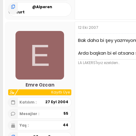
@
Alperen
Bozkurt
12 Eki 2007
Bak daha bi şey yazmıyo
E
Arda başkan bi el atsana şu 
LA LAKERS'lıyız ezelden..
Emre Ozcan
Kayıtlı Üye
27 Eyl 2004
Katılım
55
Mesajlar
44
Yaş