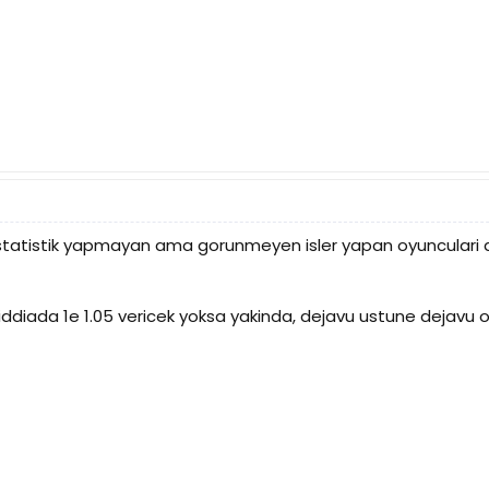
ye istatistik yapmayan ama gorunmeyen isler yapan oyuncula
 iddiada 1e 1.05 vericek yoksa yakinda, dejavu ustune dejavu 