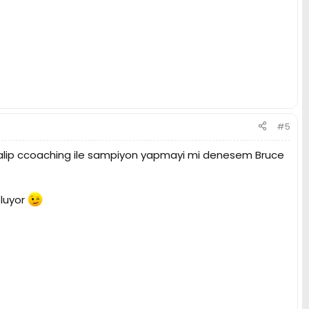
#5
ri alip ccoaching ile sampiyon yapmayi mi denesem Bruce
oluyor