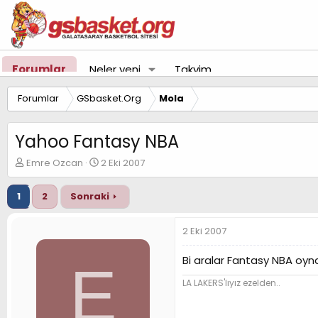
Forumlar
Neler yeni
Takvim
Forumlar
GSbasket.Org
Mola
Yahoo Fantasy NBA
K
B
Emre Ozcan
2 Eki 2007
o
a
n
ş
1
2
Sonraki
u
l
y
a
u
n
2 Eki 2007
B
g
a
ı
Bi aralar Fantasy NBA oyna
E
ş
ç
l
t
LA LAKERS'lıyız ezelden..
a
a
t
r
a
i