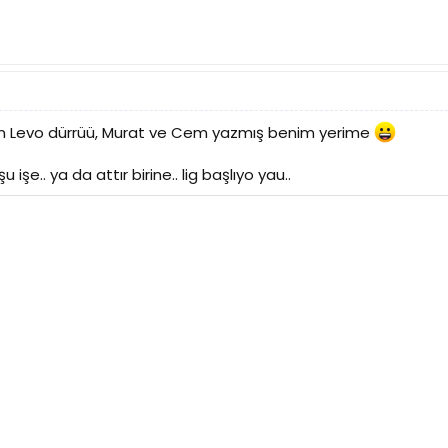
m Levo dürrüü, Murat ve Cem yazmış benim yerime
işe.. ya da attır birine.. lig başlıyo yau..