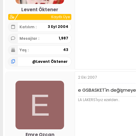
Levent Öktener
Kayıtlı Üye
3 Eyl 2004
Katılım
1,987
Mesajlar
43
Yaş
@
Levent Öktener
2 Eki 2007
e GSBASKET'in değişmeye
E
LA LAKERS'lıyız ezelden..
Emre Ozcan