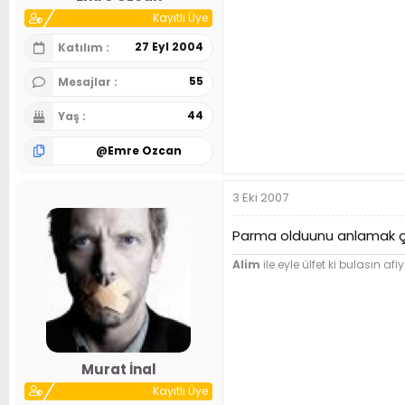
Kayıtlı Üye
27 Eyl 2004
Katılım
55
Mesajlar
44
Yaş
@
Emre Ozcan
3 Eki 2007
Parma olduunu anlamak ço
Alim
ile eyle ülfet ki bulasın afiy
Murat İnal
Kayıtlı Üye