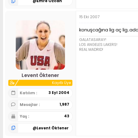
@
Emre Ozcan
15 Eki 2007
konuşcağına lig aç lig..ad
GALATASARAY!
LOS ANGELES LAKERS!
REAL MADRID!
Levent Öktener
Kayıtlı Üye
3 Eyl 2004
Katılım
1,987
Mesajlar
43
Yaş
@
Levent Öktener