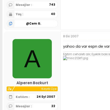
743
Mesajlar
40
Yaş
@
Cem G.
8 Eki 2007
yahoo da var espn de var 
A
Eğitim cehaleti alır, Eşeklik baki k
Alperen Bozkurt
Kayıtlı Üye
24 Eyl 2007
Katılım
22
Mesajlar