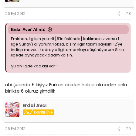
26 Eyl 2012
#8
Erdal Avcı' Alıntı:
Emirhan, lig için yeterli [8'in üstünde] katılımcınız varsa 1.
lige Sunay'ı alıyorum.Yoksa, bizim ligin takım sayısını 12'ye
indirip mevcut kadroyla ligi tamamlayı düşünüyorum.Sizin
ligede oynayacak adam kalsın.
Şu an ligde kaç kişi var?
abi şuanda 5 kişiyiz Furkan abiden haber almadım onla
birlikte 6 oluruz şimdilik
Erdal Avcı
Kayıtlı Üye
26 Eyl 2012
#9