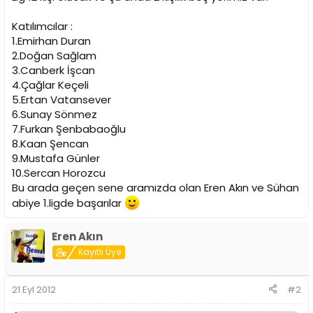
i
Katılımcılar :
1.Emirhan Duran
2.Doğan Sağlam
3.Canberk İşcan
4.Çağlar Keçeli
5.Ertan Vatansever
6.Sunay Sönmez
7.Furkan Şenbabaoğlu
8.Kaan Şencan
9.Mustafa Günler
10.Sercan Horozcu
Bu arada geçen sene aramızda olan Eren Akın ve Sühan
abiye 1.ligde başarılar
Eren Akın
Kayıtlı Üye
21 Eyl 2012
#2