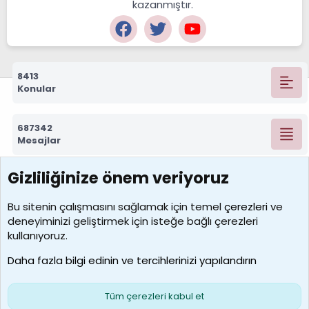
kazanmıştır.
8413
Konular
687342
Mesajlar
Gizliliğinize önem veriyoruz
7390
Kullanıcılar
Bu sitenin çalışmasını sağlamak için temel
çerezleri
ve
deneyiminizi geliştirmek için isteğe bağlı çerezleri
MosesBrownHayranı
kullanıyoruz.
Son üye
Daha fazla bilgi edinin ve tercihlerinizi yapılandırın
Bize ulaşın
Şartlar ve kurallar
Gizlilik politikası
Çerezler
Yardım
Ana sayfa
R
Tüm çerezleri kabul et
S
S