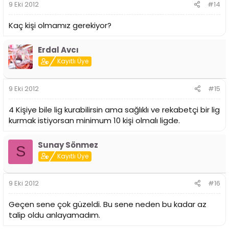
9 Eki 2012
#14
Kaç kişi olmamız gerekiyor?
Erdal Avcı
Kayıtlı Üye
9 Eki 2012
#15
4 Kişiye bile lig kurabilirsin ama sağlıklı ve rekabetçi bir lig
kurmak istiyorsan minimum 10 kişi olmalı ligde.
Sunay Sönmez
S
Kayıtlı Üye
9 Eki 2012
#16
Geçen sene çok güzeldi. Bu sene neden bu kadar az
talip oldu anlayamadım.