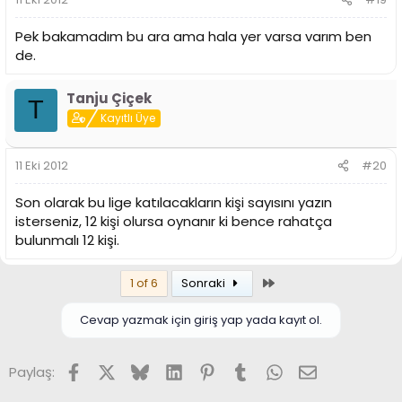
Pek bakamadım bu ara ama hala yer varsa varım ben
de.
Tanju Çiçek
T
Kayıtlı Üye
11 Eki 2012
#20
Son olarak bu lige katılacakların kişi sayısını yazın
isterseniz, 12 kişi olursa oynanır ki bence rahatça
bulunmalı 12 kişi.
Son
1 of 6
Sonraki
Cevap yazmak için giriş yap yada kayıt ol.
Facebook
X (Twitter)
Bluesky
LinkedIn
Pinterest
Tumblr
WhatsApp
E-posta
Paylaş: