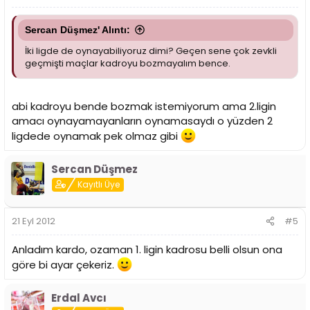
Sercan Düşmez' Alıntı:
İki ligde de oynayabiliyoruz dimi? Geçen sene çok zevkli
geçmişti maçlar kadroyu bozmayalım bence.
abi kadroyu bende bozmak istemiyorum ama 2.ligin
amacı oynayamayanların oynamasaydı o yüzden 2
ligdede oynamak pek olmaz gibi
Sercan Düşmez
Kayıtlı Üye
21 Eyl 2012
#5
Anladım kardo, ozaman 1. ligin kadrosu belli olsun ona
göre bi ayar çekeriz.
Erdal Avcı