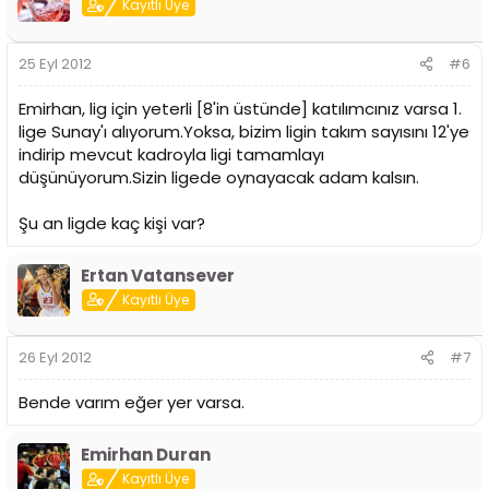
Kayıtlı Üye
25 Eyl 2012
#6
Emirhan, lig için yeterli [8'in üstünde] katılımcınız varsa 1.
lige Sunay'ı alıyorum.Yoksa, bizim ligin takım sayısını 12'ye
indirip mevcut kadroyla ligi tamamlayı
düşünüyorum.Sizin ligede oynayacak adam kalsın.
Şu an ligde kaç kişi var?
Ertan Vatansever
Kayıtlı Üye
26 Eyl 2012
#7
Bende varım eğer yer varsa.
Emirhan Duran
Kayıtlı Üye