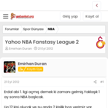
Giriş yap
Kayıt ol
Forumlar
Spor Dünyası
NBA
Yahoo NBA Fanstasy League 2
K
B
Emirhan Duran
21 Eyl 2012
o
a
n
ş
u
l
Emirhan Duran
y
a
Kayıtlı Üye
u
n
B
g
a
ı
21 Eyl 2012
#1
ş
ç
l
t
Erdal abi 1. ligi açmış demek ki zamanı gelmiş.Yaklaşık 1
a
a
t
r
ay sonra NBA başlıcak.
a
i
n
h
Lig 12 kişi olucak ve şu anda 2 kişilik boş yerimiz var.