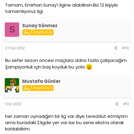
Tamam, Emirhan.Sunay'ı ligine alabilirsin.Biz 12 kişiyle
tamamlıyoruz ligi.
Sunay Sönmez
S
Kayıtlı Üye
27 Eyl 2012
#10
Bu sefer sezon öncesi maçlara daha fazla çalışacağım.
Şampiyonluk için baş koyduk bu yola
Mustafa Günler
Kayıtlı Üye
1 Eki 2012
#11
her zaman oynadığım bir lig var diye tereddüt etmiştim
ama buradaki 2.ligde yer var ise bu sene ekstra olarak
katılabilirim.