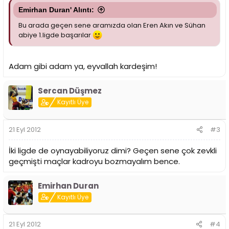
Emirhan Duran' Alıntı:
Bu arada geçen sene aramızda olan Eren Akın ve Sühan
abiye 1.ligde başarılar
Adam gibi adam ya, eyvallah kardeşim!
Sercan Düşmez
Kayıtlı Üye
21 Eyl 2012
#3
İki ligde de oynayabiliyoruz dimi? Geçen sene çok zevkli
geçmişti maçlar kadroyu bozmayalım bence.
Emirhan Duran
Kayıtlı Üye
21 Eyl 2012
#4