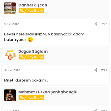
Canberk İşcan
Kayıtlı Üye
9 Eki 2012
#17
Beyler nerelerdesiniz NBA başlayacak adam
bulamıyoruz
Doğan Sağlam
Kayıtlı Üye
10 Eki 2012
#18
Milleti dürtelim bakalım ...
Mehmet Furkan Şenbabaoğlu
Kayıtlı Üye
11 Eki 2012
#19