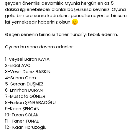
i
şeyden önemlisi devamlılık. Oyunla hergün en az 5
dakika ilgilenebilecek olanlar başvurursa seviniriz. Oyuna
gelip bir süre sonra kadrolarını güncellemeyenler bir sürü
laf yemektedir haberiniz olsun
Geçen senenin birincisi Taner Tunalı'yı tebrik ederim.
Oyuna bu sene devam edenler:
1-Veysel Baran KAYA
2-Erdal AVCI
3-Veysi Deniz BASKIN
4-Sühan Cem
5-Sercan DÜŞMEZ
6-Emirhan DURAN
7-Mustafa GÜNLER
8-Furkan ŞENBABAOĞLU
9-Kaan ŞENCAN
10-Turan SOLAK
11- Taner TUNALI
12- Kaan Horuzoğlu