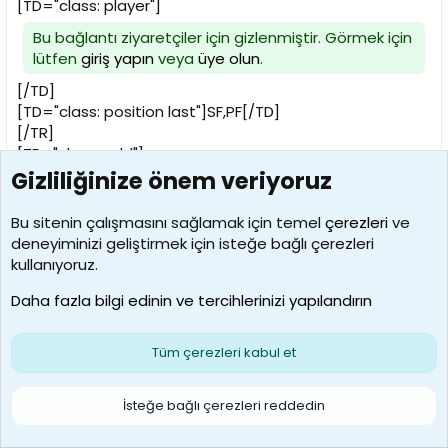
[TD="class: player"]
Bu bağlantı ziyaretçiler için gizlenmiştir. Görmek için
lütfen
giriş yapın
veya
üye olun
.
[/TD]
[TD="class: position last"]SF,PF[/TD]
[/TR]
[TR="class: odd"]
[TD="class: first"]3.[/TD]
Gizliliğinize önem veriyoruz
[TD="class: pick"](33)[/TD]
[TD="class: player"]
Bu sitenin çalışmasını sağlamak için temel
çerezleri
ve
deneyiminizi geliştirmek için isteğe bağlı çerezleri
Bu bağlantı ziyaretçiler için gizlenmiştir. Görmek için
kullanıyoruz.
lütfen
giriş yapın
veya
üye olun
.
Daha fazla bilgi edinin ve tercihlerinizi yapılandırın
[/TD]
[TD="class: position last"]PG
[/TD]
Tüm çerezleri kabul et
[/TR]
[TR="class: even"]
İsteğe bağlı çerezleri reddedin
[TD="class: first"]4.[/TD]
[TD="class: pick"](64)[/TD]