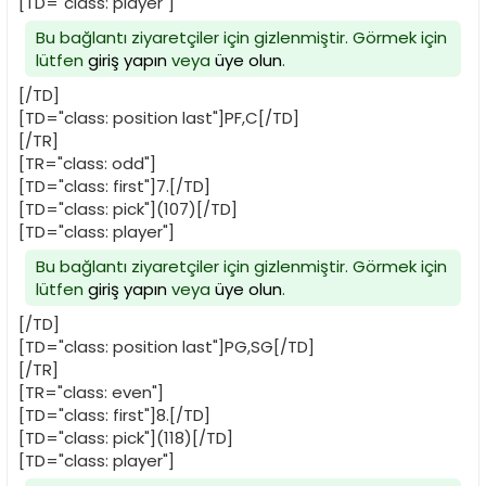
[TD="class: player"]
Bu bağlantı ziyaretçiler için gizlenmiştir. Görmek için
lütfen
giriş yapın
veya
üye olun
.
[/TD]
[TD="class: position last"]PF,C[/TD]
[/TR]
[TR="class: odd"]
[TD="class: first"]7.[/TD]
[TD="class: pick"](107)[/TD]
[TD="class: player"]
Bu bağlantı ziyaretçiler için gizlenmiştir. Görmek için
lütfen
giriş yapın
veya
üye olun
.
[/TD]
[TD="class: position last"]PG,SG[/TD]
[/TR]
[TR="class: even"]
[TD="class: first"]8.[/TD]
[TD="class: pick"](118)[/TD]
[TD="class: player"]