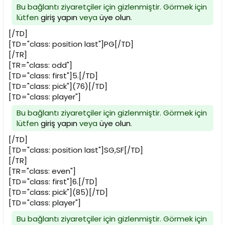
Bu bağlantı ziyaretçiler için gizlenmiştir. Görmek için
lütfen
giriş yapın
veya
üye olun
.
[/TD]
[TD="class: position last"]PG[/TD]
[/TR]
[TR="class: odd"]
[TD="class: first"]5.[/TD]
[TD="class: pick"](76)[/TD]
[TD="class: player"]
Bu bağlantı ziyaretçiler için gizlenmiştir. Görmek için
lütfen
giriş yapın
veya
üye olun
.
[/TD]
[TD="class: position last"]SG,SF[/TD]
[/TR]
[TR="class: even"]
[TD="class: first"]6.[/TD]
[TD="class: pick"](85)[/TD]
[TD="class: player"]
Bu bağlantı ziyaretçiler için gizlenmiştir. Görmek için