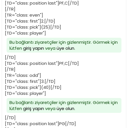
[TD="class: position last"]PF,C[/TD]
[/TR]
[TR="class: even"]
[TD="class: first"]2.[/TD]
[TD="class: pick"](25)[/TD]
[TD="class: player"]
Bu bağlantı ziyaretçiler için gizlenmiştir. Görmek için
lütfen
giriş yapın
veya
üye olun
.
[/TD]
[TD="class: position last"]PF,C[/TD]
[/TR]
[TR="class: odd"]
[TD="class: first"]3.[/TD]
[TD="class: pick"](40)[/TD]
[TD="class: player"]
Bu bağlantı ziyaretçiler için gizlenmiştir. Görmek için
lütfen
giriş yapın
veya
üye olun
.
[/TD]
[TD="class: position last"]PG[/TD]