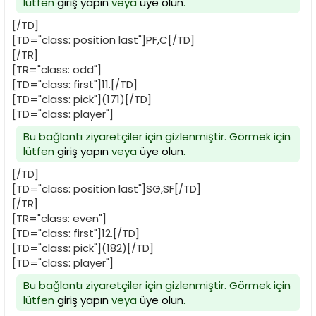
lütfen
giriş yapın
veya
üye olun
.
[/TD]
[TD="class: position last"]PF,C[/TD]
[/TR]
[TR="class: odd"]
[TD="class: first"]11.[/TD]
[TD="class: pick"](171)[/TD]
[TD="class: player"]
Bu bağlantı ziyaretçiler için gizlenmiştir. Görmek için
lütfen
giriş yapın
veya
üye olun
.
[/TD]
[TD="class: position last"]SG,SF[/TD]
[/TR]
[TR="class: even"]
[TD="class: first"]12.[/TD]
[TD="class: pick"](182)[/TD]
[TD="class: player"]
Bu bağlantı ziyaretçiler için gizlenmiştir. Görmek için
lütfen
giriş yapın
veya
üye olun
.