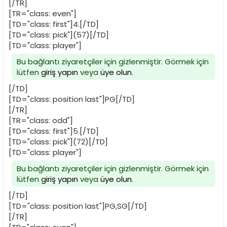
[/TR]
[TR="class: even"]
[TD="class: first"]4.[/TD]
[TD="class: pick"](57)[/TD]
[TD="class: player"]
Bu bağlantı ziyaretçiler için gizlenmiştir. Görmek için
lütfen
giriş yapın
veya
üye olun
.
[/TD]
[TD="class: position last"]PG[/TD]
[/TR]
[TR="class: odd"]
[TD="class: first"]5.[/TD]
[TD="class: pick"](72)[/TD]
[TD="class: player"]
Bu bağlantı ziyaretçiler için gizlenmiştir. Görmek için
lütfen
giriş yapın
veya
üye olun
.
[/TD]
[TD="class: position last"]PG,SG[/TD]
[/TR]