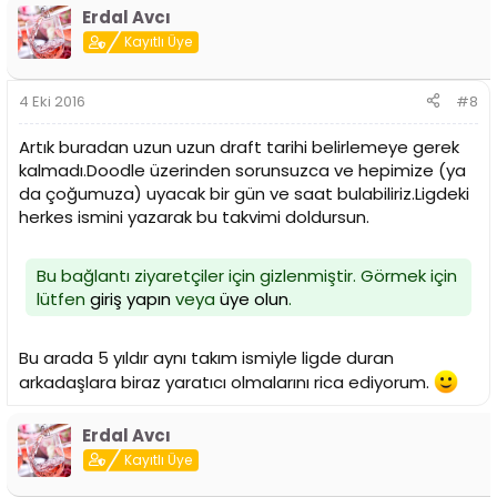
Erdal Avcı
Kayıtlı Üye
4 Eki 2016
#8
Artık buradan uzun uzun draft tarihi belirlemeye gerek
kalmadı.Doodle üzerinden sorunsuzca ve hepimize (ya
da çoğumuza) uyacak bir gün ve saat bulabiliriz.Ligdeki
herkes ismini yazarak bu takvimi doldursun.
Bu bağlantı ziyaretçiler için gizlenmiştir. Görmek için
lütfen
giriş yapın
veya
üye olun
.
Bu arada 5 yıldır aynı takım ismiyle ligde duran
arkadaşlara biraz yaratıcı olmalarını rica ediyorum.
Erdal Avcı
Kayıtlı Üye