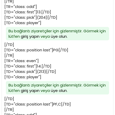
[/TR]
[TR="class: odd"]
[TD="class: first"]13.[/TD]
[TD="class: pick"](204)[/TD]
[TD="class: player"]
Bu bağlantı ziyaretçiler için gizlenmiştir. Görmek için
lütfen
giriş yapın
veya
üye olun
.
[/TD]
[TD="class: position last"]PG[/TD]
[/TR]
[TR="class: even"]
[TD="class: first"]14.[/TD]
[TD="class: pick"](213)[/TD]
[TD="class: player"]
Bu bağlantı ziyaretçiler için gizlenmiştir. Görmek için
lütfen
giriş yapın
veya
üye olun
.
[/TD]
[TD="class: position last"]PF,C[/TD]
[/TR]
[TR="class: odd"]