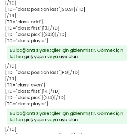
[/TD]
[TD="class: position last"]SG,SF[/TD]
[/TR]
[TR="class: odd"]
[TD="class: first"]13.[/TD]
[TD="class: pick"](203)[/TD]
[TD="class: player"]
Bu bağlantı ziyaretçiler için gizlenmiştir. Görmek için
lütfen
giriş yapın
veya
üye olun
.
[/TD]
[TD="class: position last"]PG[/TD]
[/TR]
[TR="class: even"]
[TD="class: first"]14.[/TD]
[TD="class: pick"](214)[/TD]
[TD="class: player"]
Bu bağlantı ziyaretçiler için gizlenmiştir. Görmek için
lütfen
giriş yapın
veya
üye olun
.
[/TD]