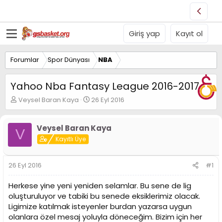
Giriş yap
Kayıt ol
Forumlar
Spor Dünyası
NBA
Yahoo Nba Fantasy League 2016-2017
K
B
Veysel Baran Kaya
26 Eyl 2016
o
a
n
ş
u
l
Veysel Baran Kaya
V
y
a
Kayıtlı Üye
u
n
B
g
a
ı
26 Eyl 2016
#1
ş
ç
l
t
Herkese yine yeni yeniden selamlar. Bu sene de lig
a
a
oluşturuluyor ve tabiki bu senede eksiklerimiz olacak.
t
r
Ligimize katılmak isteyenler burdan yazarsa uygun
a
i
n
h
olanlara özel mesaj yoluyla döneceğim. Bizim için her