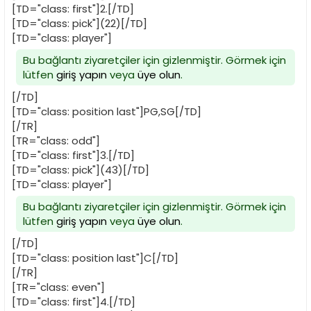
[TD="class: first"]2.[/TD]
[TD="class: pick"](22)[/TD]
[TD="class: player"]
Bu bağlantı ziyaretçiler için gizlenmiştir. Görmek için
lütfen
giriş yapın
veya
üye olun
.
[/TD]
[TD="class: position last"]PG,SG[/TD]
[/TR]
[TR="class: odd"]
[TD="class: first"]3.[/TD]
[TD="class: pick"](43)[/TD]
[TD="class: player"]
Bu bağlantı ziyaretçiler için gizlenmiştir. Görmek için
lütfen
giriş yapın
veya
üye olun
.
[/TD]
[TD="class: position last"]C[/TD]
[/TR]
[TR="class: even"]
[TD="class: first"]4.[/TD]