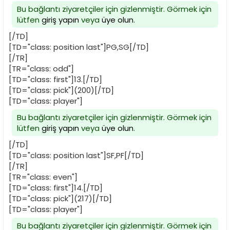
Bu bağlantı ziyaretçiler için gizlenmiştir. Görmek için
lütfen
giriş yapın
veya
üye olun
.
[/TD]
[TD="class: position last"]PG,SG[/TD]
[/TR]
[TR="class: odd"]
[TD="class: first"]13.[/TD]
[TD="class: pick"](200)[/TD]
[TD="class: player"]
Bu bağlantı ziyaretçiler için gizlenmiştir. Görmek için
lütfen
giriş yapın
veya
üye olun
.
[/TD]
[TD="class: position last"]SF,PF[/TD]
[/TR]
[TR="class: even"]
[TD="class: first"]14.[/TD]
[TD="class: pick"](217)[/TD]
[TD="class: player"]
Bu bağlantı ziyaretçiler için gizlenmiştir. Görmek için