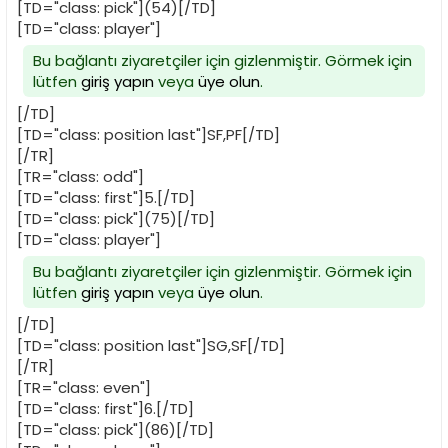
[TD="class: pick"](54)[/TD]
[TD="class: player"]
Bu bağlantı ziyaretçiler için gizlenmiştir. Görmek için
lütfen
giriş yapın
veya
üye olun
.
[/TD]
[TD="class: position last"]SF,PF[/TD]
[/TR]
[TR="class: odd"]
[TD="class: first"]5.[/TD]
[TD="class: pick"](75)[/TD]
[TD="class: player"]
Bu bağlantı ziyaretçiler için gizlenmiştir. Görmek için
lütfen
giriş yapın
veya
üye olun
.
[/TD]
[TD="class: position last"]SG,SF[/TD]
[/TR]
[TR="class: even"]
[TD="class: first"]6.[/TD]
[TD="class: pick"](86)[/TD]