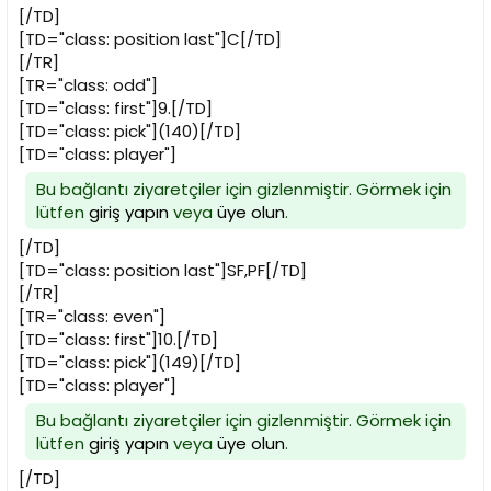
[/TD]
[TD="class: position last"]C[/TD]
[/TR]
[TR="class: odd"]
[TD="class: first"]9.[/TD]
[TD="class: pick"](140)[/TD]
[TD="class: player"]
Bu bağlantı ziyaretçiler için gizlenmiştir. Görmek için
lütfen
giriş yapın
veya
üye olun
.
[/TD]
[TD="class: position last"]SF,PF[/TD]
[/TR]
[TR="class: even"]
[TD="class: first"]10.[/TD]
[TD="class: pick"](149)[/TD]
[TD="class: player"]
Bu bağlantı ziyaretçiler için gizlenmiştir. Görmek için
lütfen
giriş yapın
veya
üye olun
.
[/TD]