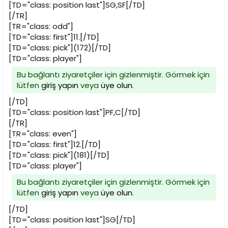
[TD="class: position last"]SG,SF[/TD]
[/TR]
[TR="class: odd"]
[TD="class: first"]11.[/TD]
[TD="class: pick"](172)[/TD]
[TD="class: player"]
Bu bağlantı ziyaretçiler için gizlenmiştir. Görmek için
lütfen
giriş yapın
veya
üye olun
.
[/TD]
[TD="class: position last"]PF,C[/TD]
[/TR]
[TR="class: even"]
[TD="class: first"]12.[/TD]
[TD="class: pick"](181)[/TD]
[TD="class: player"]
Bu bağlantı ziyaretçiler için gizlenmiştir. Görmek için
lütfen
giriş yapın
veya
üye olun
.
[/TD]
[TD="class: position last"]SG[/TD]