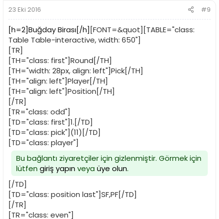
23 Eki 2016
#9
[h=2]Buğday Birası[/h]
[FONT=&quot][TABLE="class:
Table Table-interactive, width: 650"]
[TR]
[TH="class: first"]Round[/TH]
[TH="width: 28px, align: left"]Pick[/TH]
[TH="align: left"]Player[/TH]
[TH="align: left"]Position[/TH]
[/TR]
[TR="class: odd"]
[TD="class: first"]1.[/TD]
[TD="class: pick"](11)[/TD]
[TD="class: player"]
Bu bağlantı ziyaretçiler için gizlenmiştir. Görmek için
lütfen
giriş yapın
veya
üye olun
.
[/TD]
[TD="class: position last"]SF,PF[/TD]
[/TR]
[TR="class: even"]