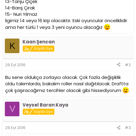
13-Tanju Çiçek
14-Barış Çırak
15- Nuri Yılmaz
ligimiz 14 veya 16 kişi olacaktır. Eski oyuncular önceliklidir
ama her türlü 1 veya 3 yeni oyuncu alacağız
Kaan Şencan
K
Kayıtlı Üye
29 Eyl 2016
#2
Bu sene oldukça zorlayıcı olacak. Çok fazla değişiklik
oldu takımlarda, bakalım roller nasıl dağıtılacak. Draftta
çok şaşıracağımız tercihler olacak gibi hissediyorum
.
Veysel Baran Kaya
V
Kayıtlı Üye
29 Eyl 2016
#3