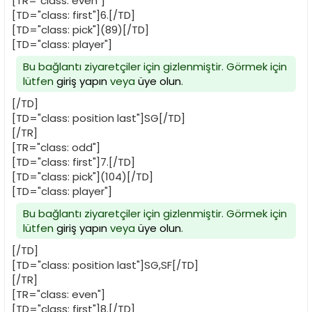
[TR="class: even"]
[TD="class: first"]6.[/TD]
[TD="class: pick"](89)[/TD]
[TD="class: player"]
Bu bağlantı ziyaretçiler için gizlenmiştir. Görmek için
lütfen
giriş yapın
veya
üye olun
.
[/TD]
[TD="class: position last"]SG[/TD]
[/TR]
[TR="class: odd"]
[TD="class: first"]7.[/TD]
[TD="class: pick"](104)[/TD]
[TD="class: player"]
Bu bağlantı ziyaretçiler için gizlenmiştir. Görmek için
lütfen
giriş yapın
veya
üye olun
.
[/TD]
[TD="class: position last"]SG,SF[/TD]
[/TR]
[TR="class: even"]
[TD="class: first"]8.[/TD]