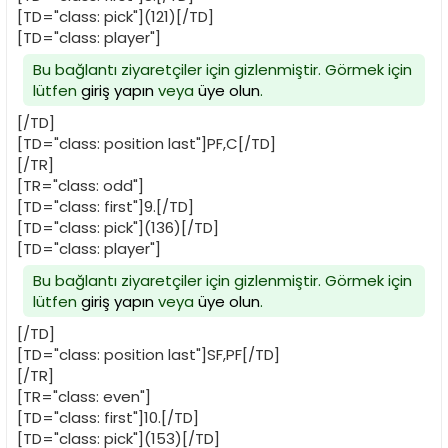
[TD="class: pick"](121)[/TD]
[TD="class: player"]
Bu bağlantı ziyaretçiler için gizlenmiştir. Görmek için
lütfen
giriş yapın
veya
üye olun
.
[/TD]
[TD="class: position last"]PF,C[/TD]
[/TR]
[TR="class: odd"]
[TD="class: first"]9.[/TD]
[TD="class: pick"](136)[/TD]
[TD="class: player"]
Bu bağlantı ziyaretçiler için gizlenmiştir. Görmek için
lütfen
giriş yapın
veya
üye olun
.
[/TD]
[TD="class: position last"]SF,PF[/TD]
[/TR]
[TR="class: even"]
[TD="class: first"]10.[/TD]
[TD="class: pick"](153)[/TD]