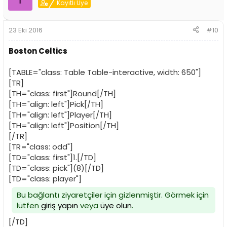
Kayıtlı Üye
23 Eki 2016
#10
Boston Celtics
[TABLE="class: Table Table-interactive, width: 650"]
[TR]
[TH="class: first"]Round[/TH]
[TH="align: left"]Pick[/TH]
[TH="align: left"]Player[/TH]
[TH="align: left"]Position[/TH]
[/TR]
[TR="class: odd"]
[TD="class: first"]1.[/TD]
[TD="class: pick"](8)[/TD]
[TD="class: player"]
Bu bağlantı ziyaretçiler için gizlenmiştir. Görmek için
lütfen
giriş yapın
veya
üye olun
.
[/TD]