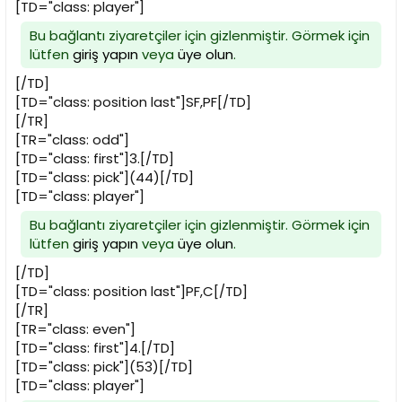
[TD="class: player"]
Bu bağlantı ziyaretçiler için gizlenmiştir. Görmek için
lütfen
giriş yapın
veya
üye olun
.
[/TD]
[TD="class: position last"]SF,PF[/TD]
[/TR]
[TR="class: odd"]
[TD="class: first"]3.[/TD]
[TD="class: pick"](44)[/TD]
[TD="class: player"]
Bu bağlantı ziyaretçiler için gizlenmiştir. Görmek için
lütfen
giriş yapın
veya
üye olun
.
[/TD]
[TD="class: position last"]PF,C[/TD]
[/TR]
[TR="class: even"]
[TD="class: first"]4.[/TD]
[TD="class: pick"](53)[/TD]
[TD="class: player"]