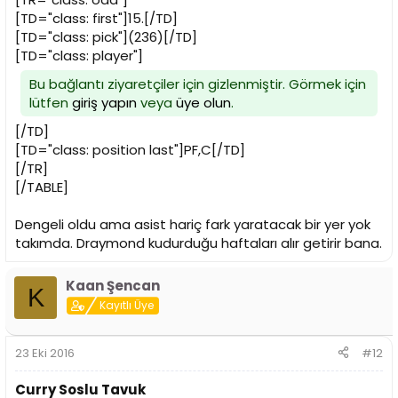
[TD="class: first"]15.[/TD]
[TD="class: pick"](236)[/TD]
[TD="class: player"]
Bu bağlantı ziyaretçiler için gizlenmiştir. Görmek için
lütfen
giriş yapın
veya
üye olun
.
[/TD]
[TD="class: position last"]PF,C[/TD]
[/TR]
[/TABLE]
Dengeli oldu ama asist hariç fark yaratacak bir yer yok
takımda. Draymond kudurduğu haftaları alır getirir bana.
Kaan Şencan
K
Kayıtlı Üye
23 Eki 2016
#12
Curry Soslu Tavuk