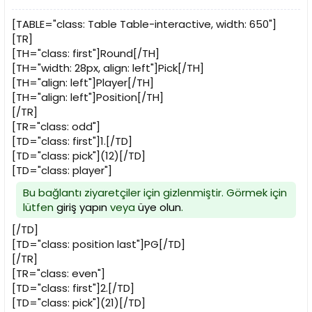
[TABLE="class: Table Table-interactive, width: 650"]
[TR]
[TH="class: first"]Round[/TH]
[TH="width: 28px, align: left"]Pick[/TH]
[TH="align: left"]Player[/TH]
[TH="align: left"]Position[/TH]
[/TR]
[TR="class: odd"]
[TD="class: first"]1.[/TD]
[TD="class: pick"](12)[/TD]
[TD="class: player"]
Bu bağlantı ziyaretçiler için gizlenmiştir. Görmek için
lütfen
giriş yapın
veya
üye olun
.
[/TD]
[TD="class: position last"]PG[/TD]
[/TR]
[TR="class: even"]
[TD="class: first"]2.[/TD]
[TD="class: pick"](21)[/TD]