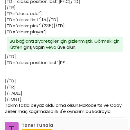
[TD="class: position last"]PF,C[/TD]
[/TR]
[TR="class: odd"]
[TD="class: first"]15.[/TD]
[TD="class: pick"](235)[/TD]
[TD="class: player"]
Bu bağlantı ziyaretçiler için gizlenmiştir. Görmek için
lütfen
giriş yapın
veya
üye olun
.
[/TD]
[TD="class: position last"]PF
[/TD]
[/TR]
[/TABLE]
[/FONT]
Takım fazla beyaz oldu ama olsun.McRoberts ve Cody
Zeller maç kaçırmazsa ilk 3'e oynarım bu kadroyla.
Taner Tunala
T