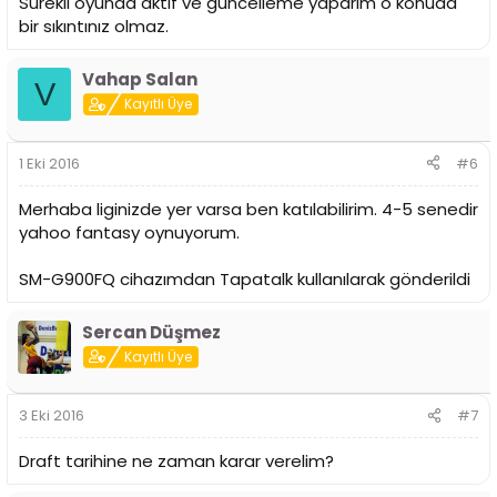
Sürekli oyunda aktif ve güncelleme yaparım o konuda
bir sıkıntınız olmaz.
Vahap Salan
V
Kayıtlı Üye
1 Eki 2016
#6
Merhaba liginizde yer varsa ben katılabilirim. 4-5 senedir
yahoo fantasy oynuyorum.
SM-G900FQ cihazımdan Tapatalk kullanılarak gönderildi
Sercan Düşmez
Kayıtlı Üye
3 Eki 2016
#7
Draft tarihine ne zaman karar verelim?