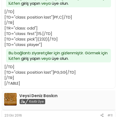
lütfen
giriş yapın
veya
üye olun
.
[/TD]
[TD="class: position last"]PF,C[/TD]
[/TR]
[TR="class: odd"]
[TD="class: first"]15.[/TD]
[TD="class: pick"](232)[/TD]
[TD="class: player"]
Bu bağlantı ziyaretçiler için gizlenmiştir. Görmek için
lütfen
giriş yapın
veya
üye olun
.
[/TD]
[TD="class: position last"]PG,SG[/TD]
[/TR]
[/TABLE]
Veysi Deniz Baskın
Kısıtlı Üye
23 Eki 2016
#11