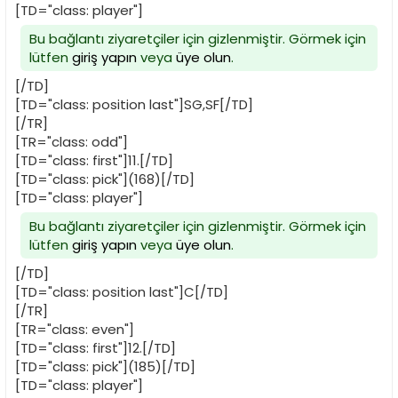
[TD="class: player"]
Bu bağlantı ziyaretçiler için gizlenmiştir. Görmek için
lütfen
giriş yapın
veya
üye olun
.
[/TD]
[TD="class: position last"]SG,SF[/TD]
[/TR]
[TR="class: odd"]
[TD="class: first"]11.[/TD]
[TD="class: pick"](168)[/TD]
[TD="class: player"]
Bu bağlantı ziyaretçiler için gizlenmiştir. Görmek için
lütfen
giriş yapın
veya
üye olun
.
[/TD]
[TD="class: position last"]C[/TD]
[/TR]
[TR="class: even"]
[TD="class: first"]12.[/TD]
[TD="class: pick"](185)[/TD]
[TD="class: player"]