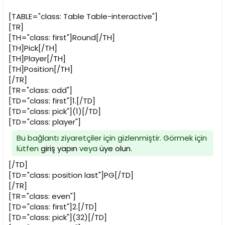
[TABLE="class: Table Table-interactive"]
[TR]
[TH="class: first"]Round[/TH]
[TH]Pick[/TH]
[TH]Player[/TH]
[TH]Position[/TH]
[/TR]
[TR="class: odd"]
[TD="class: first"]1.[/TD]
[TD="class: pick"](1)[/TD]
[TD="class: player"]
Bu bağlantı ziyaretçiler için gizlenmiştir. Görmek için
lütfen
giriş yapın
veya
üye olun
.
[/TD]
[TD="class: position last"]PG[/TD]
[/TR]
[TR="class: even"]
[TD="class: first"]2.[/TD]
[TD="class: pick"](32)[/TD]