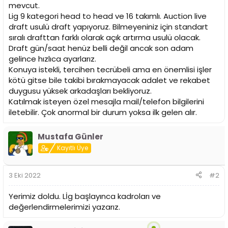
i
mevcut.
Lig 9 kategori head to head ve 16 takımlı. Auction live
draft usulü draft yapıyoruz. Bilmeyeniniz için standart
sıralı drafttan farklı olarak açık artırma usulü olacak.
Draft gün/saat henüz belli değil ancak son adam
gelince hızlıca ayarlarız.
Konuya istekli, tercihen tecrübeli ama en önemlisi işler
kötü gitse bile takibi bırakmayacak adalet ve rekabet
duygusu yüksek arkadaşları bekliyoruz.
Katılmak isteyen özel mesajla mail/telefon bilgilerini
iletebilir. Çok anormal bir durum yoksa ilk gelen alır.
Mustafa Günler
Kayıtlı Üye
3 Eki 2022
#2
Yerimiz doldu. Lİg başlayınca kadroları ve
değerlendirmelerimizi yazarız.