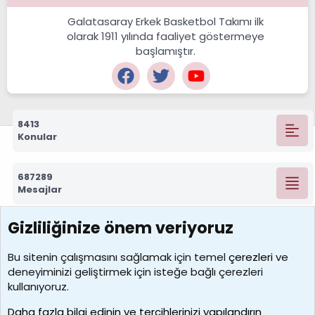
Galatasaray Erkek Basketbol Takımı ilk
olarak 1911 yılında faaliyet göstermeye
başlamıştır.
8413
Konular
687289
Mesajlar
Gizliliğinize önem veriyoruz
7389
Kullanıcılar
Bu sitenin çalışmasını sağlamak için temel
çerezleri
ve
deneyiminizi geliştirmek için isteğe bağlı çerezleri
idriskaancelik
kullanıyoruz.
Son üye
Daha fazla bilgi edinin ve tercihlerinizi yapılandırın