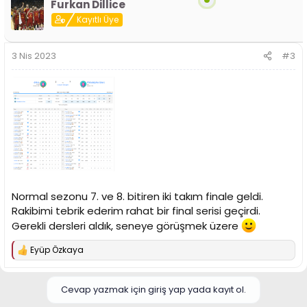
Furkan Dillice
Kayıtlı Üye
3 Nis 2023
#3
Normal sezonu 7. ve 8. bitiren iki takım finale geldi.
Rakibimi tebrik ederim rahat bir final serisi geçirdi.
Gerekli dersleri aldık, seneye görüşmek üzere
Eyüp Özkaya
T
e
p
k
Cevap yazmak için giriş yap yada kayıt ol.
i