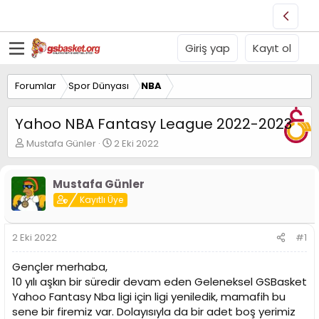
Giriş yap
Kayıt ol
Forumlar
Spor Dünyası
NBA
Yahoo NBA Fantasy League 2022-2023
K
B
Mustafa Günler
2 Eki 2022
o
a
n
ş
u
l
Mustafa Günler
y
a
Kayıtlı Üye
u
n
B
g
a
ı
2 Eki 2022
#1
ş
ç
l
t
Gençler merhaba,
a
a
10 yılı aşkın bir süredir devam eden Geleneksel GSBasket
t
r
Yahoo Fantasy Nba ligi için ligi yeniledik, mamafih bu
a
i
n
h
sene bir firemiz var. Dolayısıyla da bir adet boş yerimiz