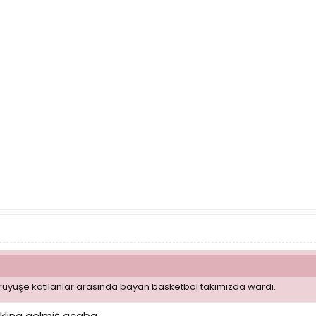
ürüyüşe katılanlar arasında bayan basketbol takımızda wardı.
aklına gelmiş acaba.