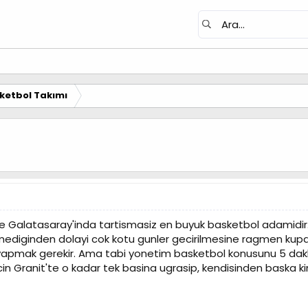
ketbol Takımı
e Galatasaray'inda tartismasiz en buyuk basketbol adamidir. Y
mediginden dolayi cok kotu gunler gecirilmesine ragmen kupad
r yapmak gerekir. Ama tabi yonetim basketbol konusunu 5 dakka
in Granit'te o kadar tek basina ugrasip, kendisinden baska 