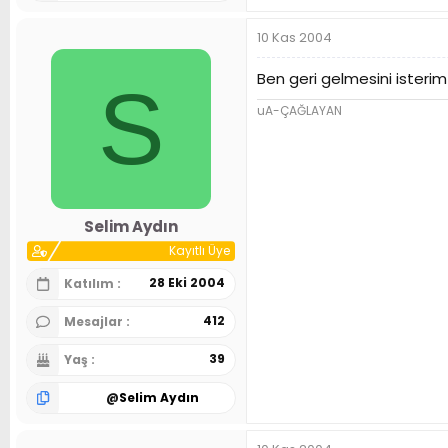
10 Kas 2004
Ben geri gelmesini isteri
S
uA-ÇAĞLAYAN
Selim Aydın
Kayıtlı Üye
28 Eki 2004
Katılım
412
Mesajlar
39
Yaş
@
Selim Aydın