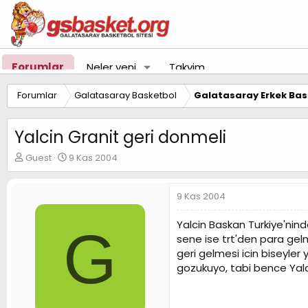
Forumlar
Neler yeni
Takvim
Forumlar
Galatasaray Basketbol
Galatasaray Erkek Bas
Yalcin Granit geri donmeli
K
B
Guest
9 Kas 2004
o
a
n
ş
u
l
9 Kas 2004
y
a
u
n
Yalcin Baskan Turkiye'nind
G
B
g
sene ise trt'den para gel
a
ı
geri gelmesi icin biseyle
ş
ç
gozukuyo, tabi bence Yalc
l
t
a
a
t
r
a
i