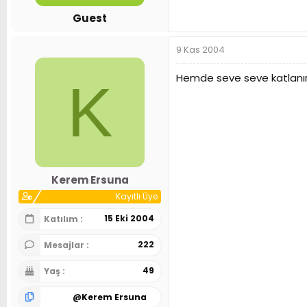
n
h
Guest
i
9 Kas 2004
Hemde seve seve katlanır s
K
Kerem Ersuna
Kayıtlı Üye
15 Eki 2004
Katılım
222
Mesajlar
49
Yaş
@
Kerem Ersuna