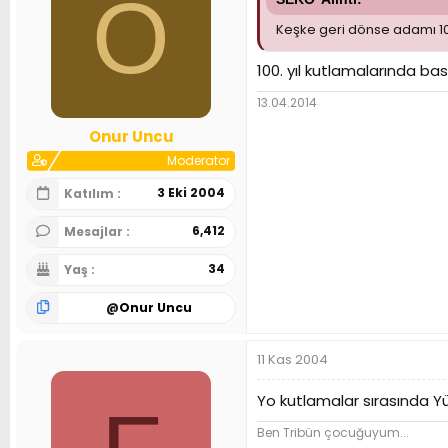
O
Keşke geri dönse adamı 100
100. yıl kutlamalarında ba
13.04.2014
Onur Uncu
Moderator
3 Eki 2004
Katılım
6,412
Mesajlar
34
Yaş
@
Onur Uncu
11 Kas 2004
Yo kutlamalar sırasında Y
Ben Tribün çocuğuyum...