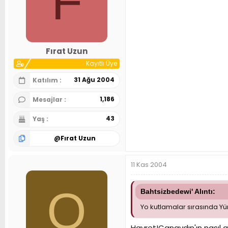
F
Fırat Uzun
Kayıtlı Üye
31 Ağu 2004
Katılım
1,186
Mesajlar
43
Yaş
@
Fırat Uzun
11 Kas 2004
O
Bahtsizbedewi' Alıntı:
Yo kutlamalar sırasında Y
Hayret!Canaydın'ın nasıl 