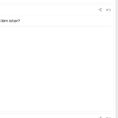
#3
 kim ister?