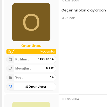
10 Kas 2004
Geçen yıl olan olaylardan s
O
13.04.2014
Onur Uncu
Moderator
3 Eki 2004
Katılım
6,412
Mesajlar
34
Yaş
@
Onur Uncu
10 Kas 2004