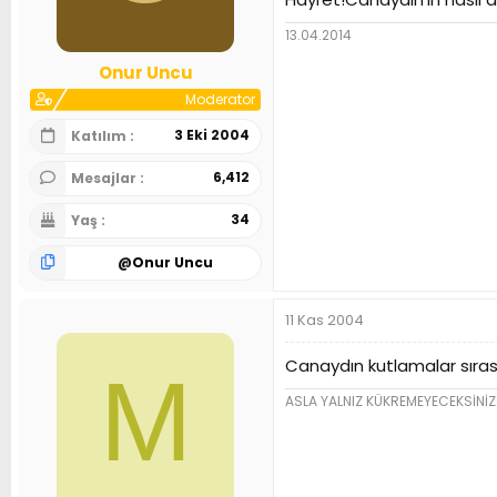
13.04.2014
Onur Uncu
Moderator
3 Eki 2004
Katılım
6,412
Mesajlar
34
Yaş
@
Onur Uncu
11 Kas 2004
Canaydın kutlamalar sırası
M
ASLA YALNIZ KÜKREMEYECEKSİNİZ