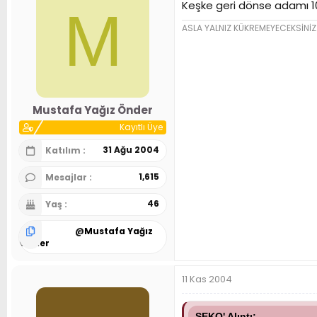
Keşke geri dönse adamı 100
M
ASLA YALNIZ KÜKREMEYECEKSİNİZ
Mustafa Yağız Önder
Kayıtlı Üye
31 Ağu 2004
Katılım
1,615
Mesajlar
46
Yaş
@
Mustafa Yağız
Önder
11 Kas 2004
SEKO' Alıntı: