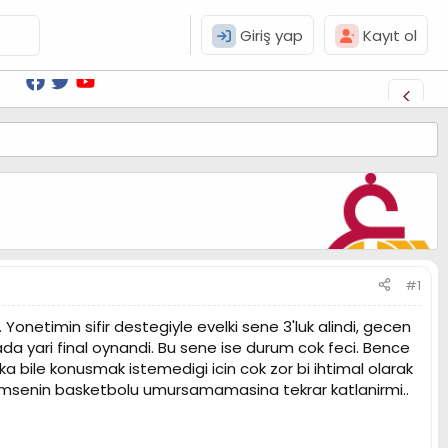
Giriş yap
Kayıt ol
#1
onetimin sifir destegiyle evelki sene 3'luk alindi, gecen
a yari final oynandi. Bu sene ise durum cok feci. Bence
 bile konusmak istemedigi icin cok zor bi ihtimal olarak
kimsenin basketbolu umursamamasina tekrar katlanirmi..