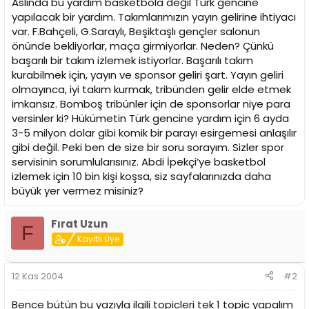
Aslında bu yardım basketbola değil Türk gencine
yapılacak bir yardım. Takımlarımızın yayın gelirine ihtiyacı
var. F.Bahçeli, G.Saraylı, Beşiktaşlı gençler salonun
önünde bekliyorlar, maça girmiyorlar. Neden? Çünkü
başarılı bir takım izlemek istiyorlar. Başarılı takım
kurabilmek için, yayın ve sponsor geliri şart. Yayın geliri
olmayınca, iyi takım kurmak, tribünden gelir elde etmek
imkansız. Bomboş tribünler için de sponsorlar niye para
versinler ki? Hükümetin Türk gencine yardım için 6 ayda
3-5 milyon dolar gibi komik bir parayı esirgemesi anlaşılır
gibi değil. Peki ben de size bir soru sorayım. Sizler spor
servisinin sorumlularısınız. Abdi İpekçi’ye basketbol
izlemek için 10 bin kişi koşsa, siz sayfalarınızda daha
büyük yer vermez misiniz?
Fırat Uzun
F
Kayıtlı Üye
12 Kas 2004
#2
Bence bütün bu yazıyla ilgili topicleri tek 1 topic yapalım