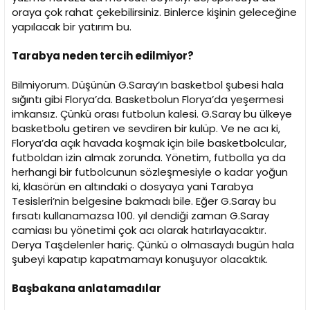
oraya çok rahat çekebilirsiniz. Binlerce kişinin geleceğine
yapılacak bir yatırım bu.
Tarabya neden tercih edilmiyor?
Bilmiyorum. Düşünün G.Saray’ın basketbol şubesi hala
sığıntı gibi Florya’da. Basketbolun Florya’da yeşermesi
imkansız. Çünkü orası futbolun kalesi. G.Saray bu ülkeye
basketbolu getiren ve sevdiren bir kulüp. Ve ne acı ki,
Florya’da açık havada koşmak için bile basketbolcular,
futboldan izin almak zorunda. Yönetim, futbolla ya da
herhangi bir futbolcunun sözleşmesiyle o kadar yoğun
ki, klasörün en altındaki o dosyaya yani Tarabya
Tesisleri’nin belgesine bakmadı bile. Eğer G.Saray bu
fırsatı kullanamazsa 100. yıl dendiği zaman G.Saray
camiası bu yönetimi çok acı olarak hatırlayacaktır.
Derya Taşdelenler hariç. Çünkü o olmasaydı bugün hala
şubeyi kapatıp kapatmamayı konuşuyor olacaktık.
Başbakana anlatamadılar