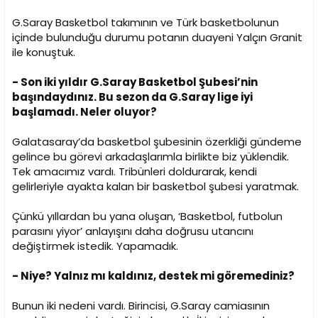
i
G.Saray Basketbol takımının ve Türk basketbolunun
içinde bulunduğu durumu potanın duayeni Yalçın Granit
ile konuştuk.
- Son iki yıldır G.Saray Basketbol Şubesi’nin
başındaydınız. Bu sezon da G.Saray lige iyi
başlamadı. Neler oluyor?
Galatasaray’da basketbol şubesinin özerkliği gündeme
gelince bu görevi arkadaşlarımla birlikte biz yüklendik.
Tek amacımız vardı. Tribünleri doldurarak, kendi
gelirleriyle ayakta kalan bir basketbol şubesi yaratmak.
Çünkü yıllardan bu yana oluşan, ‘Basketbol, futbolun
parasını yiyor’ anlayışını daha doğrusu utancını
değiştirmek istedik. Yapamadık.
- Niye? Yalnız mı kaldınız, destek mi göremediniz?
Bunun iki nedeni vardı. Birincisi, G.Saray camiasının