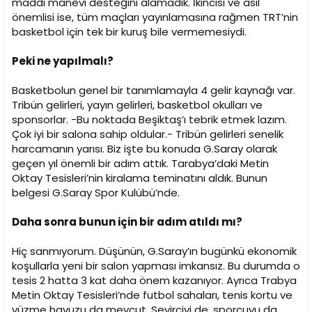
maddi manevi desteğini alamadık. İkincisi ve asıl
önemlisi ise, tüm maçları yayınlamasına rağmen TRT’nin
basketbol için tek bir kuruş bile vermemesiydi.
Peki ne yapılmalı?
Basketbolun genel bir tanımlamayla 4 gelir kaynağı var.
Tribün gelirleri, yayın gelirleri, basketbol okulları ve
sponsorlar. -Bu noktada Beşiktaş’ı tebrik etmek lazım.
Çok iyi bir salona sahip oldular.- Tribün gelirleri senelik
harcamanın yarısı. Biz işte bu konuda G.Saray olarak
geçen yıl önemli bir adım attık. Tarabya’daki Metin
Oktay Tesisleri’nin kiralama teminatını aldık. Bunun
belgesi G.Saray Spor Kulübü’nde.
Daha sonra bunun için bir adım atıldı mı?
Hiç sanmıyorum. Düşünün, G.Saray’ın bugünkü ekonomik
koşullarla yeni bir salon yapması imkansız. Bu durumda o
tesis 2 hatta 3 kat daha önem kazanıyor. Ayrıca Trabya
Metin Oktay Tesisleri’nde futbol sahaları, tenis kortu ve
yüzme havuzu da mevcut. Seyirciyi de, sporcuyu da