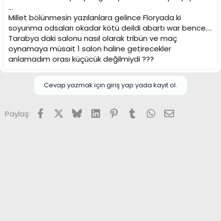
...
Millet bölünmesin yazılanlara gelince Floryada ki
soyunma odsaları okadar kötü deildi abartı war bence....
Tarabya daki salonu nasıl olarak tribün ve maç
oynamaya müsait 1 salon haline getirecekler
anlamadım orası küçücük değilmiydi ???
Cevap yazmak için giriş yap yada kayıt ol.
Facebook
X (Twitter)
Bluesky
LinkedIn
Pinterest
Tumblr
WhatsApp
E-posta
Paylaş: