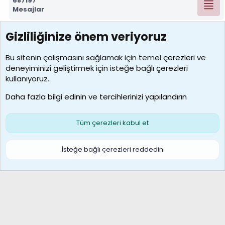
687197
Mesajlar
Gizliliğinize önem veriyoruz
7388
Kullanıcılar
Bu sitenin çalışmasını sağlamak için temel
çerezleri
ve
deneyiminizi geliştirmek için isteğe bağlı çerezleri
borabekirogluu
kullanıyoruz.
Son üye
Daha fazla bilgi edinin ve tercihlerinizi yapılandırın
Bize ulaşın
Şartlar ve kurallar
Gizlilik politikası
Çerezler
Yardım
Ana sayfa
R
Tüm çerezleri kabul et
S
S
Galatasaray Basketbol | GS Basket Taraftar Platformu
İsteğe bağlı çerezleri reddedin
®
Community platform by XenForo
© 2010-2026 XenForo Ltd.
XenForo Türkçe 🇹🇷 Destek Forumu –
XenWp.Com