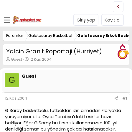
Giriş yap
Kayıt ol
Forumlar
Galatasaray Basketbol
Galatasaray Erkek Basket
Yalcin Granit Roportaji (Hurriyet)
K
B
Guest
12 Kas 2004
o
a
n
ş
u
l
Guest
G
y
a
u
n
B
g
a
ı
12 Kas 2004
#1
ş
ç
l
t
G.Saray basketbolu, futboldan izin almadan Florya’da
a
a
yürüyemiyor bile. Oysa Tarabya’daki tesisler hazır
t
r
bekliyor. Eğer G.Saray bu fırsatı kullanamazsa 100. yıl
a
i
n
h
denildiği zaman bu yönetim çok acı hatırlanacaktır.