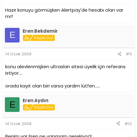
Hazır konuyu görmüşken Alertpay'de hesabı olan var
mı?
Eren Bekdemir
E
Kayıtlı Üye
14 Ocak 2009
#11
konu alevlenmişken ultraslan sitesi üyelik için referans
istiyor....
orada kayıt olan biri varsa yardım lütfen......
Eren Aydın
E
Kayıtlı Üye
14 Ocak 2009
#12
Benim var Eren ne yapmam gerekiyor?