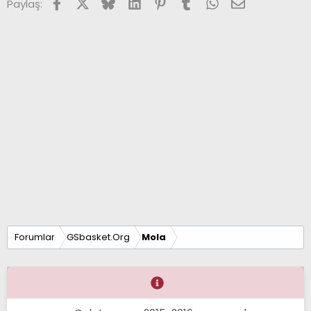
Facebook
X (Twitter)
Bluesky
LinkedIn
Pinterest
Tumblr
WhatsApp
E-posta
Paylaş:
Forumlar
GSbasket.Org
Mola