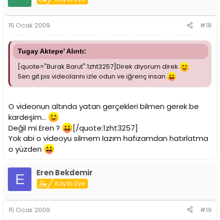
15 Ocak 2009
#18
Tugay Aktepe' Alıntı:
[quote="Burak Barut":1zht3257]Direk diyorum direk
Sen git pis videolarını izle odun ve iğrenç insan
O videonun altında yatan gerçekleri bilmen gerek be
kardeşim...
Değil mi Eren ?
[/quote:1zht3257]
Yok abi o videoyu silmem lazım hafızamdan hatırlatma
o yüzden
Eren Bekdemir
E
Kayıtlı Üye
15 Ocak 2009
#19