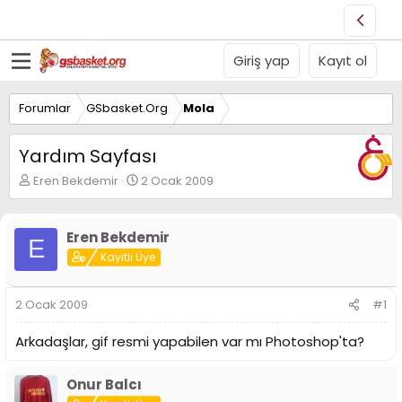
Giriş yap
Kayıt ol
Forumlar
GSbasket.Org
Mola
Yardım Sayfası
K
B
Eren Bekdemir
2 Ocak 2009
o
a
n
ş
u
l
Eren Bekdemir
E
y
a
Kayıtlı Üye
u
n
B
g
a
ı
2 Ocak 2009
#1
ş
ç
l
t
Arkadaşlar, gif resmi yapabilen var mı Photoshop'ta?
a
a
t
r
a
i
Onur Balcı
n
h