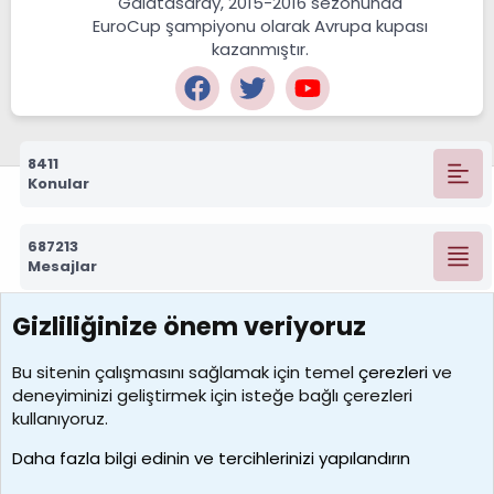
Galatasaray, 2015-2016 sezonunda
EuroCup şampiyonu olarak Avrupa kupası
kazanmıştır.
8411
Konular
687213
Mesajlar
Gizliliğinize önem veriyoruz
7388
Kullanıcılar
Bu sitenin çalışmasını sağlamak için temel
çerezleri
ve
deneyiminizi geliştirmek için isteğe bağlı çerezleri
borabekirogluu
kullanıyoruz.
Son üye
Daha fazla bilgi edinin ve tercihlerinizi yapılandırın
Bize ulaşın
Şartlar ve kurallar
Gizlilik politikası