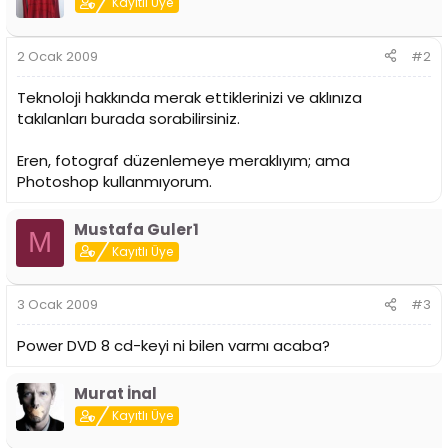
Kayıtlı Üye
i
2 Ocak 2009
#2
Teknoloji hakkında merak ettiklerinizi ve aklınıza
takılanları burada sorabilirsiniz.
Eren, fotograf düzenlemeye meraklıyım; ama
Photoshop kullanmıyorum.
Mustafa Guler1
M
Kayıtlı Üye
3 Ocak 2009
#3
Power DVD 8 cd-keyi ni bilen varmı acaba?
Murat İnal
Kayıtlı Üye