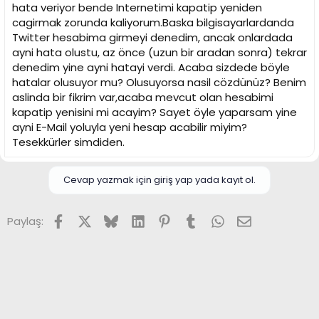
i
hata veriyor bende Internetimi kapatip yeniden
cagirmak zorunda kaliyorum.Baska bilgisayarlardanda
Twitter hesabima girmeyi denedim, ancak onlardada
ayni hata olustu, az önce (uzun bir aradan sonra) tekrar
denedim yine ayni hatayi verdi. Acaba sizdede böyle
hatalar olusuyor mu? Olusuyorsa nasil cözdünüz? Benim
aslinda bir fikrim var,acaba mevcut olan hesabimi
kapatip yenisini mi acayim? Sayet öyle yaparsam yine
ayni E-Mail yoluyla yeni hesap acabilir miyim?
Tesekkürler simdiden.
Cevap yazmak için giriş yap yada kayıt ol.
Facebook
X (Twitter)
Bluesky
LinkedIn
Pinterest
Tumblr
WhatsApp
E-posta
Paylaş: