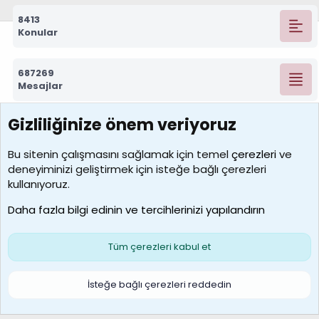
8413
Konular
687269
Mesajlar
Gizliliğinize önem veriyoruz
7388
Kullanıcılar
Bu sitenin çalışmasını sağlamak için temel
çerezleri
ve
deneyiminizi geliştirmek için isteğe bağlı çerezleri
borabekirogluu
kullanıyoruz.
Son üye
Daha fazla bilgi edinin ve tercihlerinizi yapılandırın
Bize ulaşın
Şartlar ve kurallar
Gizlilik politikası
Çerezler
Yardım
Ana sayfa
R
Tüm çerezleri kabul et
S
S
Galatasaray Basketbol | GS Basket Taraftar Platformu
İsteğe bağlı çerezleri reddedin
®
Community platform by XenForo
© 2010-2026 XenForo Ltd.
XenForo Türkçe 🇹🇷 Destek Forumu –
XenWp.Com