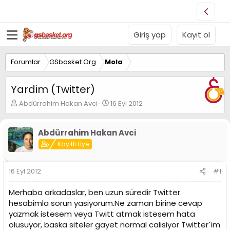
Giriş yap
Kayıt ol
Forumlar
GSbasket.Org
Mola
Yardim (Twitter)
K
B
Abdürrahim Hakan Avci
16 Eyl 2012
o
a
n
ş
u
l
Abdürrahim Hakan Avci
y
a
Kayıtlı Üye
u
n
B
g
a
ı
16 Eyl 2012
#1
ş
ç
l
t
Merhaba arkadaslar, ben uzun süredir Twitter
a
a
hesabimla sorun yasiyorum.Ne zaman birine cevap
t
r
yazmak istesem veya Twitt atmak istesem hata
a
i
n
h
olusuyor, baska siteler gayet normal calisiyor Twitter´im