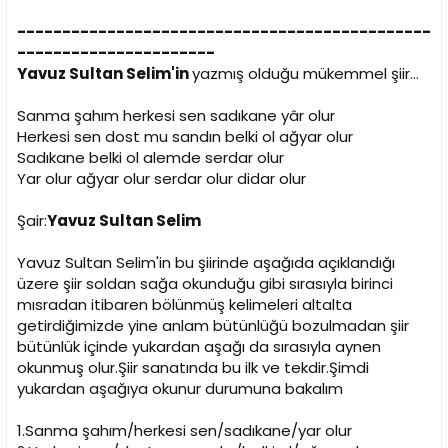
i
----------------------------------------------
----------------------
Yavuz Sultan Selim'in
yazmış olduğu mükemmel şiir...
Sanma şahım herkesi sen sadıkane yâr olur
Herkesi sen dost mu sandın belki ol ağyar olur
Sadıkane belki ol alemde serdar olur
Yar olur ağyar olur serdar olur didar olur
Şair:
Yavuz Sultan Selim
Yavuz Sultan Selim'in bu şiirinde aşağıda açıklandığı
üzere şiir soldan sağa okunduğu gibi sırasıyla birinci
mısradan itibaren bölünmüş kelimeleri altalta
getirdiğimizde yine anlam bütünlüğü bozulmadan şiir
bütünlük içinde yukardan aşağı da sırasıyla aynen
okunmuş olur.Şiir sanatında bu ilk ve tekdir.Şimdi
yukardan aşağıya okunur durumuna bakalım
1.Sanma şahım/herkesi sen/sadıkane/yar olur