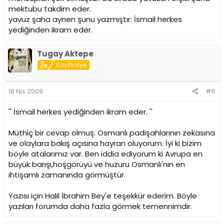
mektubu takdim eder.
yavuz şaha aynen şunu yazmıştır: İsmail herkes
yediğinden ikram eder.
Tugay Aktepe
Kayıtlı Üye
18 Nis 2009
#6
'' İsmail herkes yediğinden ikram eder. ''
Müthiç bir cevap olmuş. Osmanlı padişahlarının zekasına
ve olaylara bakış açısına hayran oluyorum. İyi ki bizim
böyle atalarımız var. Ben iddia ediyorum ki Avrupa en
büyük barışı,hoşgörüyü ve huzuru Osmanlı'nın en
ihtişamlı zamanında görmüştür.
Yazısı için Halil İbrahim Bey'e teşekkür ederim. Böyle
yazıları forumda daha fazla görmek temennimdir.