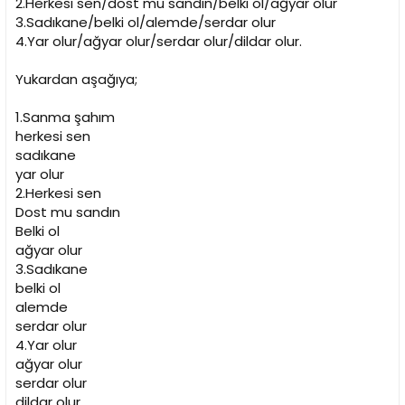
2.Herkesi sen/dost mu sandın/belki ol/ağyar olur
3.Sadıkane/belki ol/alemde/serdar olur
4.Yar olur/ağyar olur/serdar olur/dildar olur.
Yukardan aşağıya;
1.Sanma şahım
herkesi sen
sadıkane
yar olur
2.Herkesi sen
Dost mu sandın
Belki ol
ağyar olur
3.Sadıkane
belki ol
alemde
serdar olur
4.Yar olur
ağyar olur
serdar olur
dildar olur