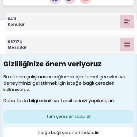
8411
Konular
687174
Mesajlar
Gizliliğinize önem veriyoruz
7388
Kullanıcılar
Bu sitenin çalışmasını sağlamak için temel
çerezleri
ve
deneyiminizi geliştirmek için isteğe bağlı çerezleri
borabekirogluu
kullanıyoruz.
Son üye
Daha fazla bilgi edinin ve tercihlerinizi yapılandırın
Bize ulaşın
Şartlar ve kurallar
Gizlilik politikası
Çerezler
Yardım
Ana sayfa
R
Tüm çerezleri kabul et
S
S
Galatasaray Basketbol | GS Basket Taraftar Platformu
İsteğe bağlı çerezleri reddedin
®