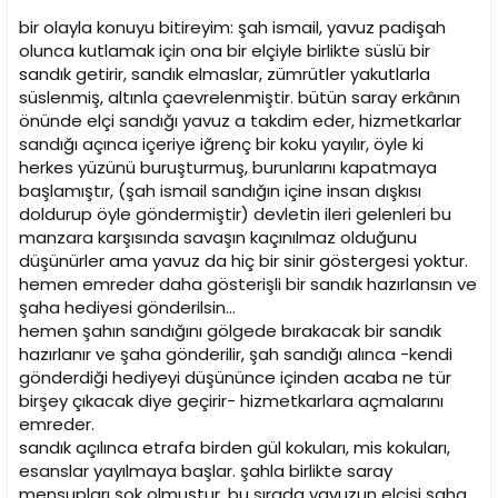
bir olayla konuyu bitireyim: şah ismail, yavuz padişah
olunca kutlamak için ona bir elçiyle birlikte süslü bir
sandık getirir, sandık elmaslar, zümrütler yakutlarla
süslenmiş, altınla çaevrelenmiştir. bütün saray erkânın
önünde elçi sandığı yavuz a takdim eder, hizmetkarlar
sandığı açınca içeriye iğrenç bir koku yayılır, öyle ki
herkes yüzünü buruşturmuş, burunlarını kapatmaya
başlamıştır, (şah ismail sandığın içine insan dışkısı
doldurup öyle göndermiştir) devletin ileri gelenleri bu
manzara karşısında savaşın kaçınılmaz olduğunu
düşünürler ama yavuz da hiç bir sinir göstergesi yoktur.
hemen emreder daha gösterişli bir sandık hazırlansın ve
şaha hediyesi gönderilsin...
hemen şahın sandığını gölgede bırakacak bir sandık
hazırlanır ve şaha gönderilir, şah sandığı alınca -kendi
gönderdiği hediyeyi düşününce içinden acaba ne tür
birşey çıkacak diye geçirir- hizmetkarlara açmalarını
emreder.
sandık açılınca etrafa birden gül kokuları, mis kokuları,
esanslar yayılmaya başlar. şahla birlikte saray
mensupları şok olmuştur. bu sırada yavuzun elçisi şaha