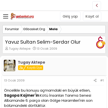
Giriş yap
Kayıt ol
Forumlar
GSbasket.Org
Mola
Yavuz Sultan Selim-Serdar Olur
K
B
Tugay Aktepe
13 Ocak 2009
o
a
n
ş
u
l
Tugay Aktepe
y
a
Kayıtlı Üye
u
n
B
g
a
ı
13 Ocak 2009
#1
ş
ç
l
t
Öncelikle bu konuyu açmamdaki en büyük etken,
a
a
Sagopa Kajmer'in
Kötü İnsanları Tanıma Senesi
t
r
Albümünde 6. parça olan Gölge Haramileri'nin son
a
i
n
h
bölümündeki dörtlüktür.