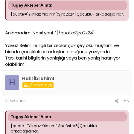
Tugay Aktepe' Alıntı:
[quote="Yılmaz Yıldırım":3jro2x24]Çocukluk arkadaşıdırlar.
Anlamadım. Nasıl yani ?[/quote:3jro2x24]
Yavuz Selim ile ilgili bir aralar çok şey okumuştum ve
birinde çocukluk arkadaşları olduğunu yazıyordu.
Tabi tarihi bilgilerin yanlışlığı veya ben yanlış hatırlıyor
olabilirim.
Halil İbrahim1
H
Kayıtlı Üye
18 Nis 2009
#5
Tugay Aktepe' Alıntı:
[quote="Yılmaz Yıldırım":3pc3sbp5]Çocukluk
arkadaşıdırlar.