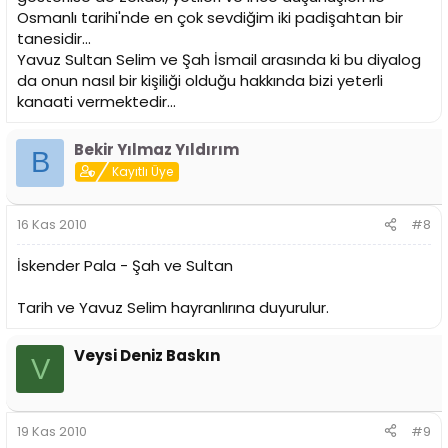
Osmanlı tarihi'nde en çok sevdiğim iki padişahtan bir
tanesidir...
Yavuz Sultan Selim ve Şah İsmail arasında ki bu diyalog
da onun nasıl bir kişiliği olduğu hakkında bizi yeterli
kanaati vermektedir...
Bekir Yılmaz Yıldırım
B
Kayıtlı Üye
16 Kas 2010
#8
İskender Pala - Şah ve Sultan
Tarih ve Yavuz Selim hayranlırına duyurulur.
Veysi Deniz Baskın
V
19 Kas 2010
#9