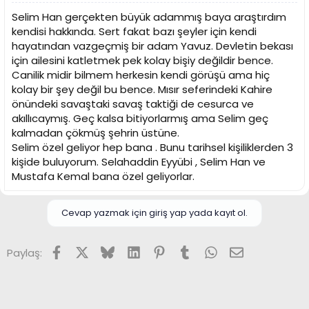
Selim Han gerçekten büyük adammış baya araştırdım
kendisi hakkında. Sert fakat bazı şeyler için kendi
hayatından vazgeçmiş bir adam Yavuz. Devletin bekası
için ailesini katletmek pek kolay bişiy değildir bence.
Canilik midir bilmem herkesin kendi görüşü ama hiç
kolay bir şey değil bu bence. Mısır seferindeki Kahire
önündeki savaştaki savaş taktiği de cesurca ve
akıllıcaymış. Geç kalsa bitiyorlarmış ama Selim geç
kalmadan çökmüş şehrin üstüne.
Selim özel geliyor hep bana . Bunu tarihsel kişiliklerden 3
kişide buluyorum. Selahaddin Eyyübi , Selim Han ve
Mustafa Kemal bana özel geliyorlar.
Cevap yazmak için giriş yap yada kayıt ol.
Facebook
X (Twitter)
Bluesky
LinkedIn
Pinterest
Tumblr
WhatsApp
E-posta
Paylaş: