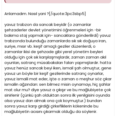
Anlamadım. Nasıl yani ?[/quote:3pc3sbp5]
yavuz trabzon da sancak beyidir (o zamanlar
şehzaderler devlet yönetimini öğrenmeleri için -bir
bakıma staj yapmak için- sancaklara gönderilirdi) yavuz
trabzonda bulunduğu zamanlarda sık sık doğuya iran,
suriye, mısır vb. keşif amaçlı geziler düzenlerdi, o
zamanlar ikisi de şehzade gibi yerel yönetim beyleri
olduğu için çok sık karşılaşmışlardır, zaman zaman akıl
oyunları, satranç müsabakaları falan yapmışlardır. hatta
yavuz henüz sancak beyi iken, ismail şah olmuştur, gene
yavuz un böyle bir keşif gezilerinde satranç oynarlar,
yavuz ismaili mat eder, işte o zaman o meşhur söz çıkar
ismailin ağzından: sen bilmez misin oynamayı, hiç şahlar
mat olur mu? diye yavuz a çıkışır ve bu mağlubiyete çok
sinirlenir (çünkü şah olduktan sonra ilk yenilgisini oyunda
olsa yavuz dan almak ona çok koymuştur.) bundan
sonra yavuz karşı girdiği çirkefliklerin kökeninde bu
mağlubiyetin acısını çıkarmak olduğu da söylenir.