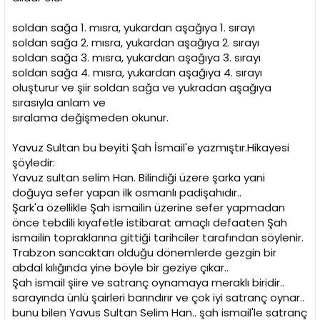
soldan sağa 1. mısra, yukardan aşağıya 1. sırayı
soldan sağa 2. mısra, yukardan aşağıya 2. sırayı
soldan sağa 3. mısra, yukardan aşağıya 3. sırayı
soldan sağa 4. mısra, yukardan aşağıya 4. sırayı
oluşturur ve şiir soldan sağa ve yukradan aşağıya
sırasıyla anlam ve
sıralama değişmeden okunur.
Yavuz Sultan bu beyiti Şah İsmail'e yazmıştır.Hikayesi
şöyledir:
Yavuz sultan selim Han. Bilindiği üzere şarka yani
doğuya sefer yapan ilk osmanlı padişahıdır..
Şark'a özellikle Şah ismailin üzerine sefer yapmadan
önce tebdili kıyafetle istibarat amaçlı defaaten Şah
ismailin topraklarına gittiği tarihciler tarafından söylenir.
Trabzon sancaktarı olduğu dönemlerde gezgin bir
abdal kılığında yine böyle bir geziye çıkar..
Şah ismail şiire ve satranç oynamaya meraklı biridir..
sarayında ünlü şairleri barındırır ve çok iyi satranç oynar..
bunu bilen Yavus Sultan Selim Han.. şah ismail'le satranç