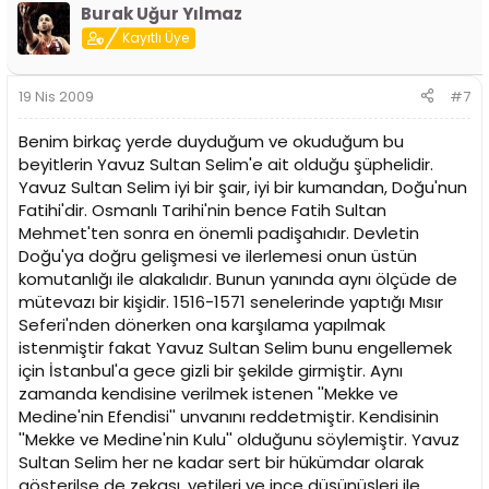
Burak Uğur Yılmaz
Kayıtlı Üye
19 Nis 2009
#7
Benim birkaç yerde duyduğum ve okuduğum bu
beyitlerin Yavuz Sultan Selim'e ait olduğu şüphelidir.
Yavuz Sultan Selim iyi bir şair, iyi bir kumandan, Doğu'nun
Fatihi'dir. Osmanlı Tarihi'nin bence Fatih Sultan
Mehmet'ten sonra en önemli padişahıdır. Devletin
Doğu'ya doğru gelişmesi ve ilerlemesi onun üstün
komutanlığı ile alakalıdır. Bunun yanında aynı ölçüde de
mütevazı bir kişidir. 1516-1571 senelerinde yaptığı Mısır
Seferi'nden dönerken ona karşılama yapılmak
istenmiştir fakat Yavuz Sultan Selim bunu engellemek
için İstanbul'a gece gizli bir şekilde girmiştir. Aynı
zamanda kendisine verilmek istenen ''Mekke ve
Medine'nin Efendisi'' unvanını reddetmiştir. Kendisinin
''Mekke ve Medine'nin Kulu'' olduğunu söylemiştir. Yavuz
Sultan Selim her ne kadar sert bir hükümdar olarak
gösterilse de zekası, yetileri ve ince düşünüşleri ile