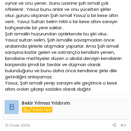
oynar ve onu yener.. bunu üzerine şah ismail çok
öfkelenir.. Yavuz bunu anlar ve onu yücelten şiirler
okur..gururu okşanan Şah ismail Yavuz'a bir kese altın
verir.. Yavuz Sultan Selim HAN o bir kese altını sarayın
bahçesinde bir yere saklar..
Şah ismailin huzurundan ayrılırkende bu şiiri okur..
Yavuz sultan selim, Şah ismaille savaşmadan önce
aralarında şiirlerle atışmalar yaparlar. Ama Şah ismail
sarayına kadar gelen ve satrançta kendisini yenen,
kendisine methiyeler düzen o abdal dervişin kendisinin
karşısında şimdi bir Serdar ve düşman olarak
bulunduğunu ve bunu daha önce kendisine şiirle dile
getirdiğini anlayamaz..
Yavuz, Şah ismaili yenip sarayını ele geçirince o kese
altını ordan çıkarıp sadaka olarak dağıtır.
Bekir Yılmaz Yıldırım
B
Kayıtlı Üye
13 Ocak 2009
#2