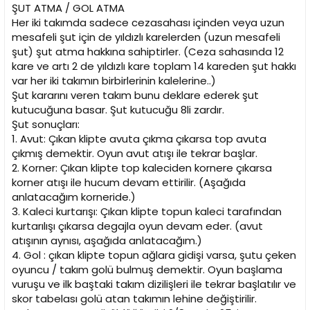
ŞUT ATMA / GOL ATMA
Her iki takımda sadece cezasahası içinden veya uzun
mesafeli şut için de yıldızlı karelerden (uzun mesafeli
şut) şut atma hakkına sahiptirler. (Ceza sahasında 12
kare ve artı 2 de yıldızlı kare toplam 14 kareden şut hakkı
var her iki takımın birbirlerinin kalelerine..)
Şut kararını veren takım bunu deklare ederek şut
kutucuğuna basar. Şut kutucuğu 8li zardır.
Şut sonuçları:
1. Avut: Çıkan klipte avuta çıkma çıkarsa top avuta
çıkmış demektir. Oyun avut atışı ile tekrar başlar.
2. Korner: Çıkan klipte top kaleciden kornere çıkarsa
korner atışı ile hucum devam ettirilir. (Aşağıda
anlatacağım korneride.)
3. Kaleci kurtarışı: Çıkan klipte topun kaleci tarafından
kurtarılışı çıkarsa degajla oyun devam eder. (avut
atışının aynısı, aşağıda anlatacağım.)
4. Gol : çıkan klipte topun ağlara gidişi varsa, şutu çeken
oyuncu / takım golü bulmuş demektir. Oyun başlama
vuruşu ve ilk baştaki takım dizilişleri ile tekrar başlatılır ve
skor tabelası golü atan takımın lehine değiştirilir.