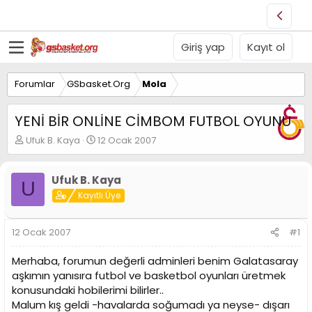
Giriş yap
Kayıt ol
Forumlar
GSbasket.Org
Mola
YENİ BİR ONLİNE CİMBOM FUTBOL OYUNU
K
B
Ufuk B. Kaya
12 Ocak 2007
o
a
n
ş
u
l
Ufuk B. Kaya
U
y
a
Kayıtlı Üye
u
n
B
g
a
ı
12 Ocak 2007
#1
ş
ç
l
t
Merhaba, forumun değerli adminleri benim Galatasaray
a
a
aşkımın yanısıra futbol ve basketbol oyunları üretmek
t
r
konusundaki hobilerimi bilirler..
a
i
n
h
Malum kış geldi -havalarda soğumadı ya neyse- dışarı