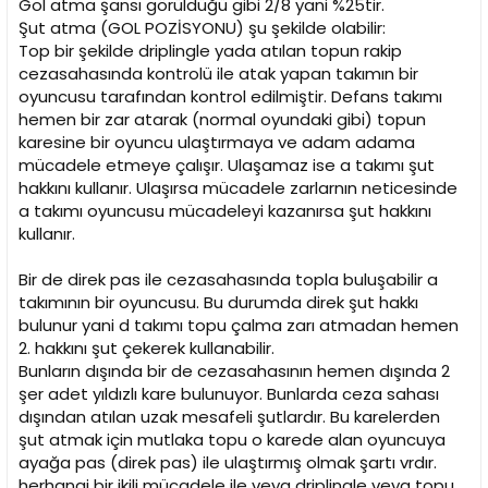
Gol atma şansı görüldüğü gibi 2/8 yani %25tir.
Şut atma (GOL POZİSYONU) şu şekilde olabilir:
Top bir şekilde driplingle yada atılan topun rakip
cezasahasında kontrolü ile atak yapan takımın bir
oyuncusu tarafından kontrol edilmiştir. Defans takımı
hemen bir zar atarak (normal oyundaki gibi) topun
karesine bir oyuncu ulaştırmaya ve adam adama
mücadele etmeye çalışır. Ulaşamaz ise a takımı şut
hakkını kullanır. Ulaşırsa mücadele zarlarnın neticesinde
a takımı oyuncusu mücadeleyi kazanırsa şut hakkını
kullanır.
Bir de direk pas ile cezasahasında topla buluşabilir a
takımının bir oyuncusu. Bu durumda direk şut hakkı
bulunur yani d takımı topu çalma zarı atmadan hemen
2. hakkını şut çekerek kullanabilir.
Bunların dışında bir de cezasahasının hemen dışında 2
şer adet yıldızlı kare bulunuyor. Bunlarda ceza sahası
dışından atılan uzak mesafeli şutlardır. Bu karelerden
şut atmak için mutlaka topu o karede alan oyuncuya
ayağa pas (direk pas) ile ulaştırmış olmak şartı vrdır.
herhangi bir ikili mücadele ile veya driplingle veya topu