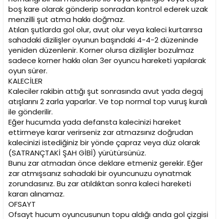
boş kare olarak gönderip sonradan kontrol ederek uzak
menzilli şut atma hakkı doğmaz.
Atılan şutlarda gol olur, avut olur veya kaleci kurtarırsa
sahadaki dizilişler oyunun başındaki 4-4-2 düzeninde
yeniden düzenlenir. Korner olursa dizilişler bozulmaz
sadece korner hakkı olan 3er oyuncu hareketi yapılarak
oyun sürer.
KALECİLER
Kaleciler rakibin attığı şut sonrasında avut yada degaj
atışlarını 2 zarla yaparlar. Ve top normal top vuruş kuralı
ile gönderilir.
Eğer hucumda yada defansta kalecinizi hareket
ettirmeye karar verirseniz zar atmazsınız doğrudan
kalecinizi istediğiniz bir yönde çapraz veya düz olarak
(SATRANÇTAKİ ŞAH GİBİ) yürütürsünüz.
Bunu zar atmadan önce deklare etmeniz gerekir. Eğer
zar atmışsanız sahadaki bir oyuncunuzu oynatmak
zorundasınız. Bu zar atıldıktan sonra kaleci hareketi
kararı alınamaz.
OFSAYT
Ofsayt hucum oyuncusunun topu aldığı anda gol çizgisi