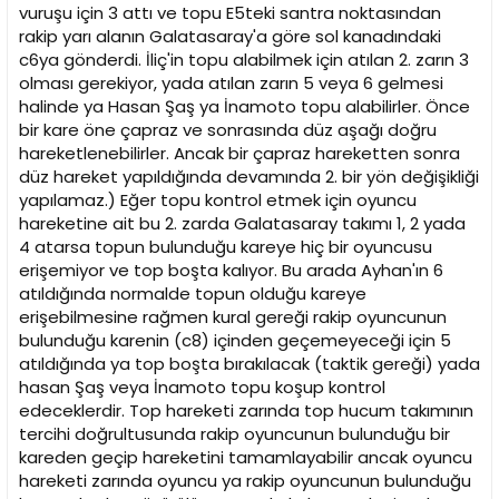
vuruşu için 3 attı ve topu E5teki santra noktasından
rakip yarı alanın Galatasaray'a göre sol kanadındaki
c6ya gönderdi. İliç'in topu alabilmek için atılan 2. zarın 3
olması gerekiyor, yada atılan zarın 5 veya 6 gelmesi
halinde ya Hasan Şaş ya İnamoto topu alabilirler. Önce
bir kare öne çapraz ve sonrasında düz aşağı doğru
hareketlenebilirler. Ancak bir çapraz hareketten sonra
düz hareket yapıldığında devamında 2. bir yön değişikliği
yapılamaz.) Eğer topu kontrol etmek için oyuncu
hareketine ait bu 2. zarda Galatasaray takımı 1, 2 yada
4 atarsa topun bulunduğu kareye hiç bir oyuncusu
erişemiyor ve top boşta kalıyor. Bu arada Ayhan'ın 6
atıldığında normalde topun olduğu kareye
erişebilmesine rağmen kural gereği rakip oyuncunun
bulunduğu karenin (c8) içinden geçemeyeceği için 5
atıldığında ya top boşta bırakılacak (taktik gereği) yada
hasan Şaş veya İnamoto topu koşup kontrol
edeceklerdir. Top hareketi zarında top hucum takımının
tercihi doğrultusunda rakip oyuncunun bulunduğu bir
kareden geçip hareketini tamamlayabilir ancak oyuncu
hareketi zarında oyuncu ya rakip oyuncunun bulunduğu