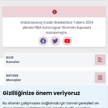
Galatasaray Kadın Basketbol Takımı 2014
yılında FIBA EuroLague Women kupasını
kazanmıştır.
8413
Konular
687255
Mesajlar
Gizliliğinize önem veriyoruz
7388
Kullanıcılar
Bu sitenin çalışmasını sağlamak için temel
çerezleri
ve