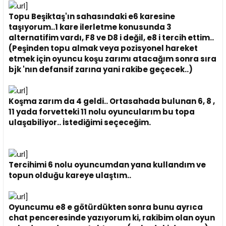
Topu Beşiktaş'ın sahasındaki e6 karesine
taşıyorum..1 kare ilerletme konusunda 3
alternatifim vardı, F8 ve D8 i değil, e8 i tercih ettim..
(Peşinden topu almak veya pozisyonel hareket
etmek için oyuncu koşu zarımı atacağım sonra sıra
bjk 'nın defansif zarına yani rakibe geçecek..)
Koşma zarım da 4 geldi.. Ortasahada bulunan 6, 8 ,
11 yada forvetteki 11 nolu oyuncularım bu topa
ulaşabiliyor.. İstediğimi seçeceğim.
Tercihimi 6 nolu oyuncumdan yana kullandım ve
topun olduğu kareye ulaştım..
Oyuncumu e8 e götürdükten sonra bunu ayrıca
chat penceresinde yazıyorum ki, rakibim olan oyun