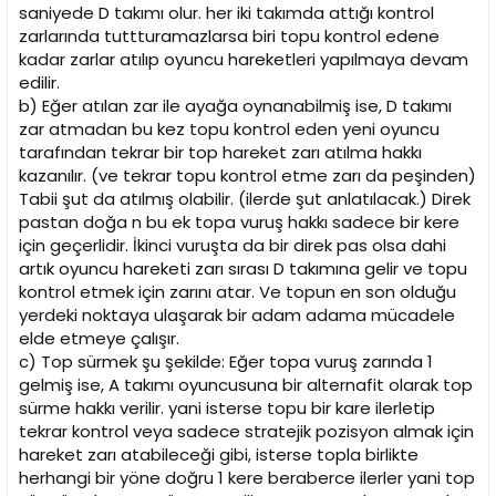
saniyede D takımı olur. her iki takımda attığı kontrol
zarlarında tuttturamazlarsa biri topu kontrol edene
kadar zarlar atılıp oyuncu hareketleri yapılmaya devam
edilir.
b) Eğer atılan zar ile ayağa oynanabilmiş ise, D takımı
zar atmadan bu kez topu kontrol eden yeni oyuncu
tarafından tekrar bir top hareket zarı atılma hakkı
kazanılır. (ve tekrar topu kontrol etme zarı da peşinden)
Tabii şut da atılmış olabilir. (ilerde şut anlatılacak.) Direk
pastan doğa n bu ek topa vuruş hakkı sadece bir kere
için geçerlidir. İkinci vuruşta da bir direk pas olsa dahi
artık oyuncu hareketi zarı sırası D takımına gelir ve topu
kontrol etmek için zarını atar. Ve topun en son olduğu
yerdeki noktaya ulaşarak bir adam adama mücadele
elde etmeye çalışır.
c) Top sürmek şu şekilde: Eğer topa vuruş zarında 1
gelmiş ise, A takımı oyuncusuna bir alternafit olarak top
sürme hakkı verilir. yani isterse topu bir kare ilerletip
tekrar kontrol veya sadece stratejik pozisyon almak için
hareket zarı atabileceği gibi, isterse topla birlikte
herhangi bir yöne doğru 1 kere beraberce ilerler yani top