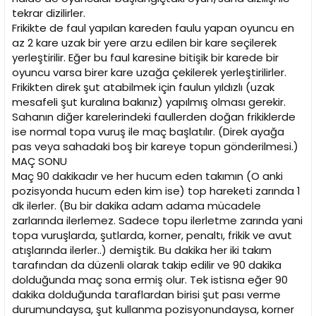
tekrar dizilirler.
Frikikte de faul yapılan kareden faulu yapan oyuncu en
az 2 kare uzak bir yere arzu edilen bir kare seçilerek
yerleştirilir. Eğer bu faul karesine bitişik bir karede bir
oyuncu varsa birer kare uzağa çekilerek yerleştirilirler.
Frikikten direk şut atabilmek için faulun yıldızlı (uzak
mesafeli şut kuralına bakınız) yapılmış olması gerekir.
Sahanın diğer karelerindeki faullerden doğan frikiklerde
ise normal topa vuruş ile maç başlatılır. (Direk ayağa
pas veya sahadaki boş bir kareye topun gönderilmesi.)
MAÇ SONU
Maç 90 dakikadır ve her hucum eden takımın (O anki
pozisyonda hucum eden kim ise) top hareketi zarında 1
dk ilerler. (Bu bir dakika adam adama mücadele
zarlarında ilerlemez. Sadece topu ilerletme zarında yani
topa vuruşlarda, şutlarda, korner, penaltı, frikik ve avut
atışlarında ilerler..) demiştik. Bu dakika her iki takım
tarafından da düzenli olarak takip edilir ve 90 dakika
dolduğunda maç sona ermiş olur. Tek istisna eğer 90
dakika dolduğunda taraflardan birisi şut pası verme
durumundaysa, şut kullanma pozisyonundaysa, korner