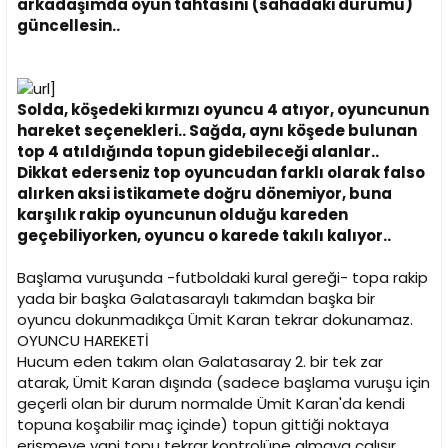
arkadaşımda oyun tahtasını (sahadaki durumu)
güncellesin..
Solda, köşedeki kırmızı oyuncu 4 atıyor, oyuncunun
hareket seçenekleri.. Sağda, aynı köşede bulunan
top 4 atıldığında topun gidebileceği alanlar..
Dikkat ederseniz top oyuncudan farklı olarak falso
alırken aksi istikamete doğru dönemiyor, buna
karşılık rakip oyuncunun olduğu kareden
geçebiliyorken, oyuncu o karede takılı kalıyor..
Başlama vuruşunda -futboldaki kural gereği- topa rakip
yada bir başka Galatasaraylı takımdan başka bir
oyuncu dokunmadıkça Ümit Karan tekrar dokunamaz.
OYUNCU HAREKETİ
Hucum eden takım olan Galatasaray 2. bir tek zar
atarak, Ümit Karan dışında (sadece başlama vuruşu için
geçerli olan bir durum normalde Ümit Karan'da kendi
topuna koşabilir maç içinde) topun gittiği noktaya
erişmeye yani topu tekrar kontrolüne almaya çalışır.