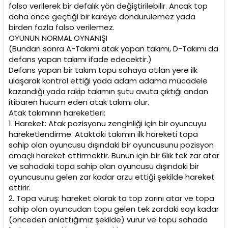
falso verilerek bir defalık yön değiştirilebilir. Ancak top
daha önce geçtiği bir kareye döndürülemez yada
birden fazla falso verilemez.
OYUNUN NORMAL OYNANIŞI
(Bundan sonra A-Takımı atak yapan takımı, D-Takımı da
defans yapan takımı ifade edecektir.)
Defans yapan bir takım topu sahaya atılan yere ilk
ulaşarak kontrol ettiği yada adam adama mücadele
kazandığı yada rakip takımın şutu avuta çıktığı andan
itibaren hucum eden atak takımı olur.
Atak takımının hareketleri:
1. Hareket: Atak pozisyonu zenginliği için bir oyuncuyu
hareketlendirme: Ataktaki takımın ilk hareketi topa
sahip olan oyuncusu dışındaki bir oyuncusunu pozisyon
amaçlı hareket ettirmektir. Bunun için bir 6lık tek zar atar
ve sahadaki topa sahip olan oyuncusu dışındaki bir
oyuncusunu gelen zar kadar arzu ettiği şekilde hareket
ettirir.
2. Topa vuruş: hareket olarak ta top zarını atar ve topa
sahip olan oyuncudan topu gelen tek zardaki sayı kadar
(önceden anlattığımız şekilde) vurur ve topu sahada