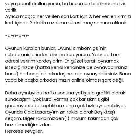
veya penaltı kullanıyorsa, bu hucumun bitirilmesine izin
verilir.
Ayrıca maçta her verilen sarı kart için 2, her verilen kırmızı
kart içinde 3 dakika uzatma süresi maç sonuna eklenir.
-o-o-o-o-
Oyunun kuralları bunlar. Oyunu cimbom.gs 'nin
subdomainlerinden birisine kuruyorum. Yakında tam
adresi veririm kardeşlerim. En güzel tarafı oynamak
istediğinizde (hatta kendi kendinize de oynayabilirsiniz
bunu) herhangi bir arkadaşınızı alıp oynayabilirsiniz. Bana
yada bir başka arkadaşımızın online olması şart değil.
Daha ayrıntıyı bu hafta sonuna yetiştirip grafikli olarak
sunacağım. Çok kural varmış çok karışıkmış gibi
görünüyorsada kaptıktan sonra çok hızlı oynanabiliyor.
Oyunda Galatasaray'ımızın rakibi olarak Beşiktaş'ı
seçtim. Diğer rakibimizden(!) malum takımdan çok
hazetmediğimizden..
Herkese sevgiler.