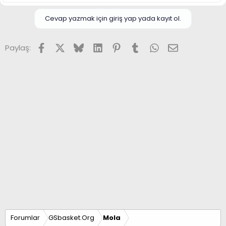
Cevap yazmak için giriş yap yada kayıt ol.
Facebook
X (Twitter)
Bluesky
LinkedIn
Pinterest
Tumblr
WhatsApp
E-posta
Paylaş:
Forumlar
GSbasket.Org
Mola