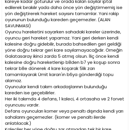
kareye kadar götürülür ve orada kalan sayılar iptal
edilerek bırakılır yada daha önce yön değiştirmemiş ise
yön değiştirerek hareket sayısını tamamlar. Yani rakip
oyununun bulunduğu kareden geçemezler. (ALAN
SAVUNMASI)
Oyuncu hareketini sayarken sahadaki kareler üzerinde,
oyuncu geri hareket yapamaz. Yani geri derken kendi
kalesine doğru gidebilir, burada bahsedilen geri geldiği
yöne doğru tekrar geri kare sayılamayacağıdır. Örneğin
Galatasaray ikinci zarda 5 atmış olsun. İliç önce kendi
kalesine doğru hareketlenip b8den b7 ye koşup sonra
tekrar b8e dönerek 4 kare koşarak 5lik zarı
tamamlayarak Ümit karan'ın b6ya gönderdiği topu
alamaz.
Oyuncular kendi takım arkadaşlarının bulunduğu
kareden ise geçebilirler.
Her iki takımda 4 defans, 1 kaleci, 4 ortasaha ve 2 forvet
oyuncusu vardır.
Defans oyuncuları korner veya penaltı dışında kendi yarı
sahalarını geçemezler. (korner ve penaltı ilerde
anlatılacak.)
Kaleciler her yöne doğru zar atmadan tek bir kare