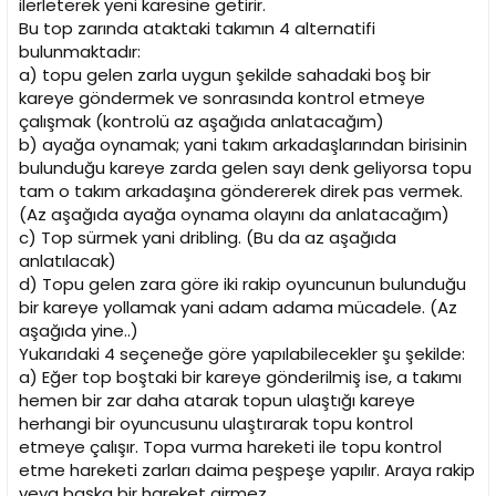
ilerleterek yeni karesine getirir.
Bu top zarında ataktaki takımın 4 alternatifi
bulunmaktadır:
a) topu gelen zarla uygun şekilde sahadaki boş bir
kareye göndermek ve sonrasında kontrol etmeye
çalışmak (kontrolü az aşağıda anlatacağım)
b) ayağa oynamak; yani takım arkadaşlarından birisinin
bulunduğu kareye zarda gelen sayı denk geliyorsa topu
tam o takım arkadaşına göndererek direk pas vermek.
(Az aşağıda ayağa oynama olayını da anlatacağım)
c) Top sürmek yani dribling. (Bu da az aşağıda
anlatılacak)
d) Topu gelen zara göre iki rakip oyuncunun bulunduğu
bir kareye yollamak yani adam adama mücadele. (Az
aşağıda yine..)
Yukarıdaki 4 seçeneğe göre yapılabilecekler şu şekilde:
a) Eğer top boştaki bir kareye gönderilmiş ise, a takımı
hemen bir zar daha atarak topun ulaştığı kareye
herhangi bir oyuncusunu ulaştırarak topu kontrol
etmeye çalışır. Topa vurma hareketi ile topu kontrol
etme hareketi zarları daima peşpeşe yapılır. Araya rakip
veya başka bir hareket girmez.