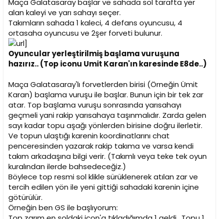
Maça Galatasaray başlar ve sahada sol tarafta yer
alan kaleyi ve yarı sahayı seçer.
Takımların sahada 1 kaleci, 4 defans oyuncusu, 4
ortasaha oyuncusu ve 2şer forveti bulunur.
Oyuncular yerleştirilmiş başlama vuruşuna
hazırız.. (Top iconu Umit Karan'ın karesinde E8de..)
Maça Galatasaray'lı forvetlerden birisi (Örneğin Ümit
Karan) başlama vuruşu ile başlar. Bunun için bir tek zar
atar. Top başlama vuruşu sonrasında yarısahayı
geçmeli yani rakip yarısahaya taşınmalıdır. Zarda gelen
sayı kadar topu aşağı yönlerden birisine doğru ilerletir.
Ve topun ulaştığı karenin koordinatlarını chat
penceresinden yazarak rakip takıma ve varsa kendi
takım arkadaşına bilgi verir. (Takımlı veya teke tek oyun
kuralından ilerde bahsedeceğiz.)
Böylece top resmi sol klikle sürüklenerek atılan zar ve
tercih edilen yön ile yeni gittiği sahadaki karenin içine
götürülür.
Örneğin ben GS ile başlıyorum:
Top zarım en soldaki icon'a tıkladığımda 1 geldi.. Topu 1