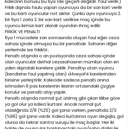
kalecinin bonusu bu 6ya 1de geçerli değildir. Faul verilir.)
Frikik dışında faulu yapan oyuncuya da bir sarı kart verilir
ve bu kartı oyuncular not alırlar. Çünkü aynı oyuncuya 2.
bir 6ya 1 zarla 2. bir sarı kart verilirse maç içinde bu
oyuncu kırmızı kart alarak oyundan ihraç edilir.
FRİKİK VE PENALTI
6ya 1 mücadele zarı sonrasında oluşan faul eğer ceza
sahası içinde olmuşsa bu bir penaltıdır. Sahanın diğer
yerlerinde ise frikiktir..
Penaltı atışında o an pozisyonda ceza sahası içinde
olan oyuncular derhal cezasahasının mümkün olan en
yakın dışındaki karelere çekilir. Penaltıyı atan oyuncu
(kendisine faul yapılmış olan) d4veyaf4 karelerinden
birisine yerleştirilir. Kalecide sadece penaltı anına
istinaden 6 pas karelerinin ikisinin ortasındaki çizgiye
konulur ve penaltı atışı yapılır.
Penaltı atışında normal şut atılmış gibi çıkan klibe göre
ya gol olur ya kaleci kurtarır. Ancak normal şut
olasılığında 2/8 (%25) gol şansı varken, penaltıda 2/3
(%66) gol şansı vardır. Kaleci kurtarırsa oyun degajla, gol
olursa da tekrar santra vuruşu ile maç başlar. Her iki
halde de oyuncular başlangıçtaki oyun/saha dizilişi ile