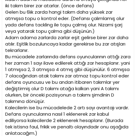
iki takım birer zar atarlar. (önce defans)
Gelen bu 6lık zarda hangi takım daha yüksek zar
atmışsa topu o kontrol eder. (Defansı çalımlamış olur
yada defans tackling ile topu çalmış olur. Nizami şarj
veya yatarak topu çalma gibi düşünün.)
Adam adama zarlarda zarlar eşit gelirse birer zar daha
atılır. Eşitlik bozuluncaya kadar gerekirse bu zar atışları
tekrarlanır.
Bu mücadele zarlarında defans oyuncularının attığı zara
her zaman 1 sayı ilave edilerek attığı zar hesaplanır. yani
1 atmışsa 2, 3 atmışsa 4 atmış gibi düşünülür. 6 atmışsa
7 olacağından atak takımı zar atmaz topu kontrol eder
defans oyuncusu ve bu andan itibaren takımlar yer
değiştirmiş olur D takımı atağa kalkan yani A takımı
olurken, bir önceki pozisyonun a takımı şimdinin D
takımına dönüşür.
Kalecilerin ise bu mücadelede 2 artı sayı avantajı vardır.
Defans oyuncularına nasıl 1 eklenerek zar kabul
ediliyorsa kalecilerde 2 eklenerek hesaplanır. (Burada
tek istisna faul, frikik ve penaltı olayındadır onu aşağıda
anlatacağım.)