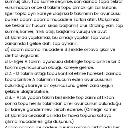
sürmüş olur. Top sürme seçilirse, sonrasında topa tekrar
vurulmadan önce d takımı topu almak için zar kullanır.
Eğer topla aynı kareye ulaşırsa D takımının bir oyuncusu
bu kez adam adama mücadele zarları atılır. Ulaşamaz
ise tekrar bir hucum sırası başlamış olur. Dribling yani top
sürme, korner, frikik atışı, başlama vuruşu ve avut
atışlarında yapılamaz, bu amaçlı yapılan top vuruş
zarlarında 1 gelse dahi top oynanır.
d) adam adama mücadele 3 şekilde ortaya çıkar ve
derhal uygulanır:
d.1.- Eğer A takımı oyuncusu driblingle topla birlikte bir D
takımı oyuncusunun olduğu kareye gelirse.
d.2. - D takımı attığı topu kontrol etme hareketi zarında
topla birlikte A takımının hucum eden oyuncusunun
bulunduğu kareye bir oyuncusunu gelen zara uygun
şekilde ulaştırabilirse.
d.3. - Atak yapan takım birşekilde top zarını attıktan
sonra topu her iki takımdan birer oyuncunun bulunduğu
bir kareye göndermeyi tercih ederse. (Örneğin korner
atışlarında cezasahasında bir hava topuna kafaya
çıkma mücadelesi gibi düşünün.)
Adam adama mücadele durumu ortaya çıktığında her