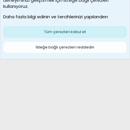
deneyiminizi geliştirmek için isteğe bağlı çerezleri
borabekirogluu
kullanıyoruz.
Son üye
Daha fazla bilgi edinin ve tercihlerinizi yapılandırın
Bize ulaşın
Şartlar ve kurallar
Gizlilik politikası
Çerezler
Yardım
Ana sayfa
R
Tüm çerezleri kabul et
S
S
Galatasaray Basketbol | GS Basket Taraftar Platformu
İsteğe bağlı çerezleri reddedin
®
Community platform by XenForo
© 2010-2026 XenForo Ltd.
XenForo Türkçe 🇹🇷 Destek Forumu –
XenWp.Com