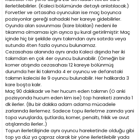
ilerletilebilirler. (Kaleci bölümünde detaylı anlatılacak.)
Forvetler ve ortasaha oyuncuları ise maç boyunca
pozisyonlar gereği sahadaki her kareye gidebilirler.
Oyunda alan savunması (kare blokları) nedeni ile
tıkanma olmaması için ayrıca şu kural getirilmiştir: Maç
içinde hiç bir şekilde aynı takımdan aynı satırda veya
sutunda 4ten fazla oyuncu bulunamaz.
Cezasahası alanında aynı anda Kaleci dışında her iki
takımdan en çok 4er oyuncu bulunabilir. (Örneğin bir
korner atışında cezasahası 12 kareye bölünmüş
durumda her iki takımda 4 er oyuncu ve defanstaki
takımın kalecisi ile 9 oyuncu bulunabilir. Her halikarda 3
kare boşta kalır.
Maç 90 dakikadır ve her hucum eden takımın (O anki
pozisyonda hucum eden kim ise) top hareketi zarında 1
dk ilerler. (Bu bir dakika adam adama mücadele
zarlarında ilerlemez. Sadece topu ilerletme zarında yani
topa vuruşlarda, şutlarda, korner, penaltı, frikik ve avut
atışlarında ilerler..)
Topun ilerletilişinde aynı oyuncu hareketinde olduğu gibi
top ya düz ya çapraz olarak bir yöne ilerletilebilir yada