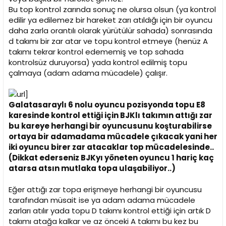
Bu top kontrol zarında sonuç ne olursa olsun (ya kontrol
edilir ya edilemez bir hareket zarı atıldığı için bir oyuncu
daha zarla orantılı olarak yürütülür sahada) sonrasında
d takımı bir zar atar ve topu kontrol etmeye (henüz A
takımı tekrar kontrol edememiş ve top sahada
kontrolsüz duruyorsa) yada kontrol edilmiş topu
çalmaya (adam adama mücadele) çalışır.
Galatasaraylı 6 nolu oyuncu pozisyonda topu E8
karesinde kontrol ettiği için BJKlı takımın attığı zar
bu kareye herhangi bir oyuncusunu koşturabilirse
ortaya bir adamadama mücadele çıkacak yani her
iki oyuncu birer zar atacaklar top mücadelesinde..
(Dikkat ederseniz BJKyı yöneten oyuncu 1 hariç kaç
atarsa atsın mutlaka topa ulaşabiliyor..)
Eğer attığı zar topa erişmeye herhangi bir oyuncusu
tarafından müsait ise ya adam adama mücadele
zarları atılır yada topu D takımı kontrol ettiği için artık D
takımı atağa kalkar ve az önceki A takımı bu kez bu