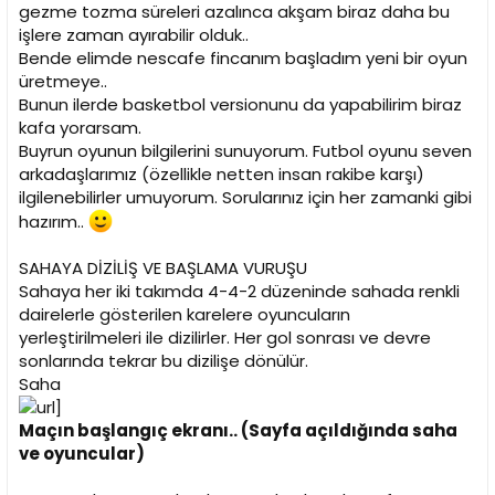
i
gezme tozma süreleri azalınca akşam biraz daha bu
işlere zaman ayırabilir olduk..
Bende elimde nescafe fincanım başladım yeni bir oyun
üretmeye..
Bunun ilerde basketbol versionunu da yapabilirim biraz
kafa yorarsam.
Buyrun oyunun bilgilerini sunuyorum. Futbol oyunu seven
arkadaşlarımız (özellikle netten insan rakibe karşı)
ilgilenebilirler umuyorum. Sorularınız için her zamanki gibi
hazırım..
SAHAYA DİZİLİŞ VE BAŞLAMA VURUŞU
Sahaya her iki takımda 4-4-2 düzeninde sahada renkli
dairelerle gösterilen karelere oyuncuların
yerleştirilmeleri ile dizilirler. Her gol sonrası ve devre
sonlarında tekrar bu dizilişe dönülür.
Saha
Maçın başlangıç ekranı.. (Sayfa açıldığında saha
ve oyuncular)