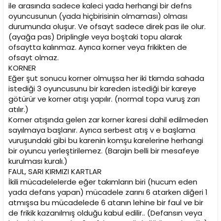
ile arasında sadece kaleci yada herhangi bir defns
oyuncusunun (yada hiçbirisinin olmaması) olması
durumunda oluşur. Ve ofsayt sadece direk pas ile olur.
(ayağa pas) Driplingle veya boştaki topu alarak
ofsaytta kalınmaz. Ayrıca korner veya frikikten de
ofsayt olmaz.
KORNER
Eğer şut sonucu korner olmuşsa her iki tkımda sahada
istediği 3 oyuncusunu bir kareden istediği bir kareye
götürür ve korner atışı yapılır. (normal topa vuruş zarı
atılır.)
Korner atışında gelen zar korner karesi dahil edilmeden
sayılmaya başlanır. Ayrıca serbest atış v e başlama
vuruşundaki gibi bu karenin komşu karelerine herhangi
bir oyuncu yerleştirilemez. (Barajın belli bir mesafeye
kurulması kuralı.)
FAUL, SARI KIRMIZI KARTLAR
İkili mücadelelerde eğer takımların biri (hucum eden
yada defans yapan) mücadele zarını 6 atarken diğeri 1
atmışsa bu mücadelede 6 atanın lehine bir faul ve bir
de frikik kazanılmış olduğu kabul edilir.. (Defansın veya