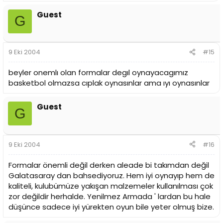
Guest
G
9 Eki 2004
#15
beyler onemlı olan formalar degıl oynayacagımız
basketbol olmazsa cıplak oynasınlar ama ıyı oynasınlar
Guest
G
9 Eki 2004
#16
Formalar önemli değil derken aleade bi takımdan değil
Galatasaray dan bahsediyoruz. Hem iyi oynayıp hem de
kaliteli, kulubümüze yakışan malzemeler kullanılması çok
zor değildir herhalde. Yenilmez Armada ' lardan bu hale
düşünce sadece iyi yürekten oyun bile yeter olmuş bize.