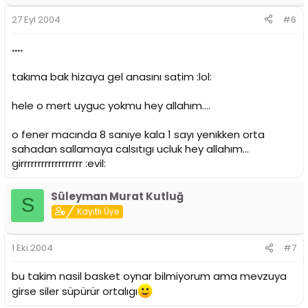
27 Eyl 2004
#6
....
takıma bak hizaya gel anasını satim :lol:
hele o mert uyguc yokmu hey allahım....
o fener macında 8 sanıye kala 1 sayı yenıkken orta
sahadan sallamaya calsıtıgı ucluk hey allahım...
girrrrrrrrrrrrrrrrrr :evil:
Süleyman Murat Kutluğ
S
Kayıtlı Üye
1 Eki 2004
#7
bu takim nasil basket oynar bilmiyorum ama mevzuya
girse siler süpürür ortalıgı