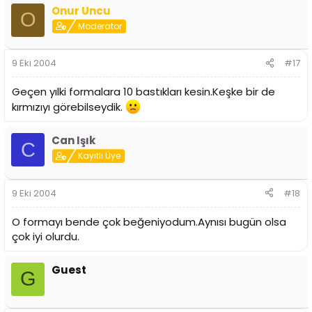
Onur Uncu
O
Moderator
9 Eki 2004
#17
Geçen yılki formalara 10 bastıkları kesin.Keşke bir de
kırmızıyı görebilseydik.
Can Işık
C
Kayıtlı Üye
9 Eki 2004
#18
O formayı bende çok beğeniyodum.Aynısı bugün olsa
çok iyi olurdu.
Guest
G