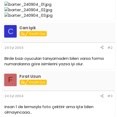
i
Can Işık
C
Kayıtlı Üye
24 Eyl 2004
#2
Birde bazı oyucuları tanıyamadım bilen varsa forma
numaralarına göre isimlerini yazsa iyi olur.
Fırat Uzun
F
Kayıtlı Üye
24 Eyl 2004
#3
insan 1 de kırmızıyla foto çektirir ama işte bilen
olmayıncaaa...