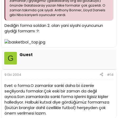
zamanlar) giydiğimiz (galatasaray.org da gözüküyo)
önünde Galatasaray yazan Nike formalar çok güzeldi. O
zaman takımda çok iyiydi. Anthony Bonner, Lloyd Daniels
gibi Nba kariyerli oyuncular vardı.
Dediğin forma soldan 2. olan yani siyahi oyuncunun
giydiği formamı :?:
Guest
G
9 Eki 2004
#14
Evet o forma.O zamanlar sanki daha bi özenle
seçiliyordu formalar.Çok eski bir zaman da değil
ayrıca.Son zamanlarda sanki forma işlerini ilgisiz kişiler
hallediyor. Halbuki kutsal diye gördüğümüz formamıza
(bütün branşlar dahil özellikle futbol) herşeyden çok
önem verilmesi lazım.