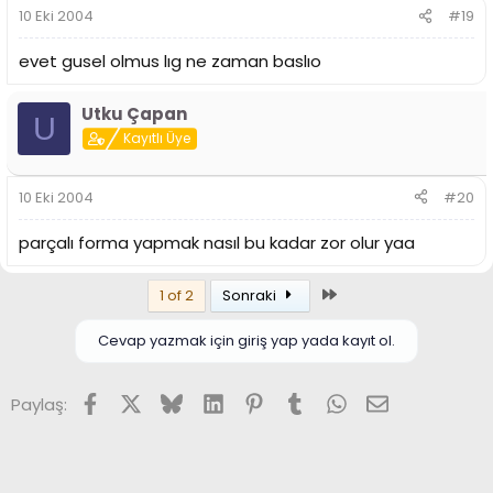
10 Eki 2004
#19
evet gusel olmus lıg ne zaman baslıo
Utku Çapan
U
Kayıtlı Üye
10 Eki 2004
#20
parçalı forma yapmak nasıl bu kadar zor olur yaa
Son
1 of 2
Sonraki
Cevap yazmak için giriş yap yada kayıt ol.
Facebook
X (Twitter)
Bluesky
LinkedIn
Pinterest
Tumblr
WhatsApp
E-posta
Paylaş: