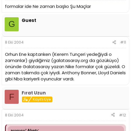
formalar ide Ne zaman başlıo Şu Maçlar
Guest
G
8 Eki 2004
#11
Orhun Ene kaptanken (Kerem Tunçeri yedeğiydi o
zamanlar) giydiğimiz (galatasaray.org da gözüküyo)
önünde Galatasaray yazan Nike formalar çok güzeldi. O
zaman takımda çok iyiydi. Anthony Bonner, Lloyd Daniels
gibi Nba kariyerli oyuncular vardı.
Fırat Uzun
F
Kayıtlı Üye
8 Eki 2004
#12
auyucu' Alıntı: