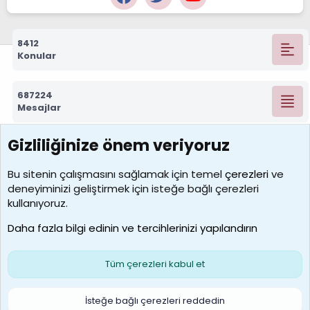
8412
Konular
687224
Mesajlar
Gizliliğinize önem veriyoruz
7388
Kullanıcılar
Bu sitenin çalışmasını sağlamak için temel
çerezleri
ve
deneyiminizi geliştirmek için isteğe bağlı çerezleri
borabekirogluu
kullanıyoruz.
Son üye
Daha fazla bilgi edinin ve tercihlerinizi yapılandırın
Bize ulaşın
Şartlar ve kurallar
Gizlilik politikası
Çerezler
Yardım
Ana sayfa
R
Tüm çerezleri kabul et
S
S
Galatasaray Basketbol | GS Basket Taraftar Platformu
İsteğe bağlı çerezleri reddedin