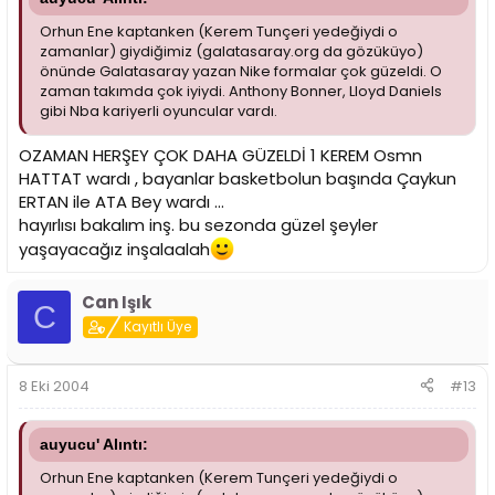
Orhun Ene kaptanken (Kerem Tunçeri yedeğiydi o
zamanlar) giydiğimiz (galatasaray.org da gözüküyo)
önünde Galatasaray yazan Nike formalar çok güzeldi. O
zaman takımda çok iyiydi. Anthony Bonner, Lloyd Daniels
gibi Nba kariyerli oyuncular vardı.
OZAMAN HERŞEY ÇOK DAHA GÜZELDİ 1 KEREM Osmn
HATTAT wardı , bayanlar basketbolun başında Çaykun
ERTAN ile ATA Bey wardı ...
hayırlısı bakalım inş. bu sezonda güzel şeyler
yaşayacağız inşalaalah
Can Işık
C
Kayıtlı Üye
8 Eki 2004
#13
auyucu' Alıntı:
Orhun Ene kaptanken (Kerem Tunçeri yedeğiydi o