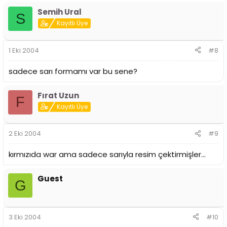
Semih Ural
S
Kayıtlı Üye
1 Eki 2004
#8
sadece sarı formamı var bu sene?
Fırat Uzun
F
Kayıtlı Üye
2 Eki 2004
#9
kırmızıda war ama sadece sarıyla resim çektirmişler...
Guest
G
3 Eki 2004
#10