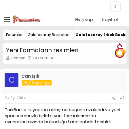
Giriş yap
Kayıt ol
Forumlar
Galatasaray Basketbol
Galatasaray Erkek Basket
Yeni Formaların resimleri
K
B
Can Işık
24 Eyl 2004
o
a
n
ş
u
l
Can Işık
C
y
a
Kayıtlı Üye
u
n
B
g
a
ı
24 Eyl 2004
#1
ş
ç
l
t
TurkBarter'la yapılan anlaşma bugün imzalandı ve yeni
a
a
t
r
sponsorumuzla birlikte yeni formalarımızda
a
i
oyuncularımızında bulunduğu taoplantıda tanıtıldı.
n
h