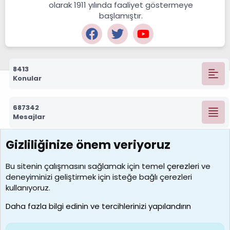
olarak 1911 yılında faaliyet göstermeye
başlamıştır.
8413
Konular
687342
Mesajlar
Gizliliğinize önem veriyoruz
7390
Kullanıcılar
Bu sitenin çalışmasını sağlamak için temel
çerezleri
ve
deneyiminizi geliştirmek için isteğe bağlı çerezleri
MosesBrownHayranı
kullanıyoruz.
Son üye
Daha fazla bilgi edinin ve tercihlerinizi yapılandırın
Bize ulaşın
Şartlar ve kurallar
Gizlilik politikası
Çerezler
Yardım
Ana sayfa
R