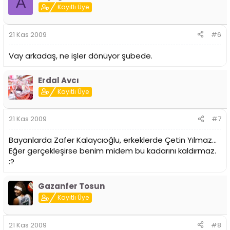
A
Kayıtlı Üye
21 Kas 2009
#6
Vay arkadaş, ne işler dönüyor şubede.
Erdal Avcı
Kayıtlı Üye
21 Kas 2009
#7
Bayanlarda Zafer Kalaycıoğlu, erkeklerde Çetin Yılmaz...
Eğer gerçekleşirse benim midem bu kadarını kaldırmaz.
:?
Gazanfer Tosun
Kayıtlı Üye
21 Kas 2009
#8