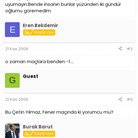
i
uyumayın.Bende insanın bunlar yüzünden iki gündür
oğlumu göremedim.
Eren Bekdemir
E
Kayıtlı Üye
21 Kas 2009
#2
o zaman maçlara benden -1....
Guest
G
21 Kas 2009
#3
Bu Çetin Yılmaz, Fener maçında ki yorumcu mu?
Burak Barut
Kayıtlı Üye