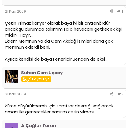
21 Kas 2009
#4
Çetin Yılmaz kariyer olarak baya iyi bir antrenördür
ancak şu durumda takımımıza o heyecanı getirecek kişi
midir?-Hayır...
Ekrem Memnun ya da Cem Akdağ isimleri daha çok
memnun ederdi beni.
Ayrıca kendisi de baya Fenerlidir.Benden de eksi...
Sühan Cem Uçsoy
Kayıtlı Üye
21 Kas 2009
#5
küme düşürülmemiz için taraftar desteği sağlamak
amacı ile getirecekler sanırım cetin yılmazı...
A.Çağlar Torun