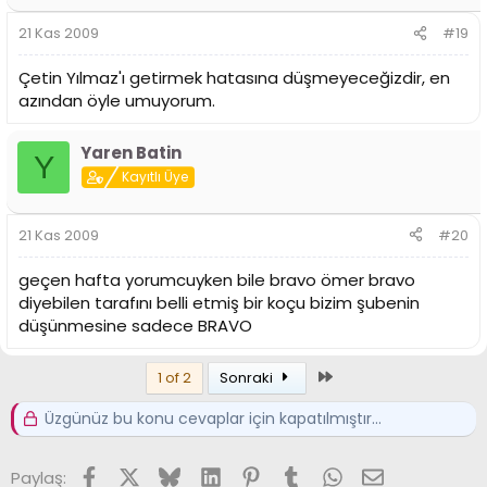
21 Kas 2009
#19
Çetin Yılmaz'ı getirmek hatasına düşmeyeceğizdir, en
azından öyle umuyorum.
Yaren Batin
Y
Kayıtlı Üye
21 Kas 2009
#20
geçen hafta yorumcuyken bile bravo ömer bravo
diyebilen tarafını belli etmiş bir koçu bizim şubenin
düşünmesine sadece BRAVO
Son
1 of 2
Sonraki
Üzgünüz bu konu cevaplar için kapatılmıştır...
Facebook
X (Twitter)
Bluesky
LinkedIn
Pinterest
Tumblr
WhatsApp
E-posta
Paylaş: