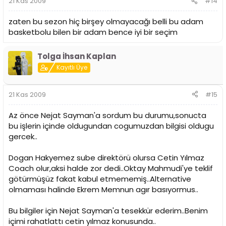
21 Kas 2009
#14
zaten bu sezon hiç birşey olmayacağı belli bu adam
basketbolu bilen bir adam bence iyi bir seçim
Tolga İhsan Kaplan
Kayıtlı Üye
21 Kas 2009
#15
Az önce Nejat Sayman'a sordum bu durumu,sonucta
bu işlerin içinde oldugundan cogumuzdan bilgisi oldugu
gercek..
Dogan Hakyemez sube direktörü olursa Cetin Yılmaz
Coach olur,aksi halde zor dedi..Oktay Mahmudi'ye teklif
götürmüşüz fakat kabul etmememiş..Alternative
olmaması halinde Ekrem Memnun agır basıyormus..
Bu bilgiler için Nejat Sayman'a tesekkür ederim..Benim
içimi rahatlattı cetin yılmaz konusunda..