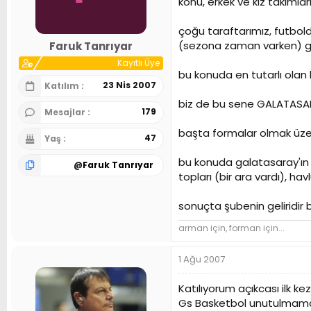
konu, erkek ve kız takımlar
n
h
i
çoğu taraftarımız, futbol
(sezona zaman varken) gün
Faruk Tanrıyar
Kayıtlı Üye
bu konuda en tutarlı olan
23 Nis 2007
Katılım
biz de bu sene GALATASARA
179
Mesajlar
başta formalar olmak üzere
47
Yaş
bu konuda galatasaray'ın m
@
Faruk Tanrıyar
topları (bir ara vardı), hav
sonuçta şubenin geliridir b
arman için, forman için...
1 Ağu 2007
Katılıyorum açıkcası ilk k
Gs Basketbol unutulmamalı 