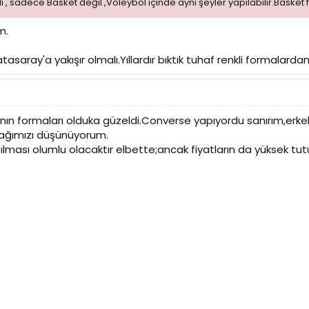
, sadece Basket değil ,Voleybol içinde aynı şeyler yapılabilir.Basket 
m.
asaray'a yakışır olmalı.Yıllardır bıktık tuhaf renkli formalardan.
n formaları olduka güzeldi.Converse yapıyordu sanırım,erkek t
cağımızı düşünüyorum.
ılması olumlu olacaktır elbette;ancak fiyatların da yüksek tu