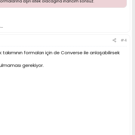
formalarına aşırı istek olacagına inancım sonsuz.
..
#4
akımının formaları için de Converse ile anlaşabilirsek
tulmaması gerekiyor.