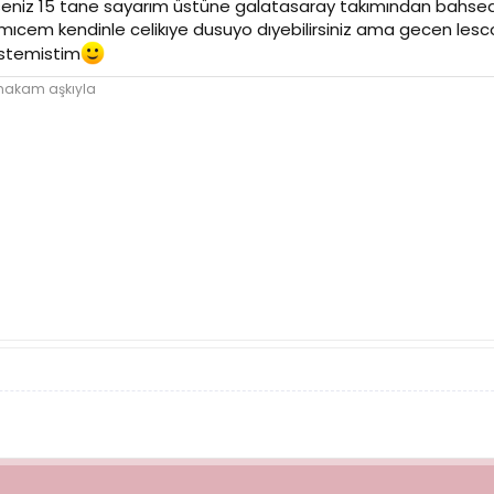
seniz 15 tane sayarım üstüne galatasaray takımından bahsediy
em kendinle celikıye dusuyo dıyebilirsiniz ama gecen lesco
istemistim
 makam aşkıyla