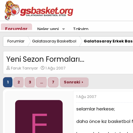
Forumlar
Neler yeni
Takvim
Forumlar
Galatasaray Basketbol
Galatasaray Erkek Bas
Yeni Sezon Formaları...
K
B
Faruk Tanrıyar
1 Ağu 2007
o
a
n
ş
1
2
3
…
7
Sonraki
u
l
y
a
u
n
1 Ağu 2007
B
g
a
ı
selamlar herkese;
F
ş
ç
l
t
daha önce kız basketbol f
a
a
t
r
a
i