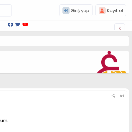
Giriş yap
Kayıt ol
#1
rum.