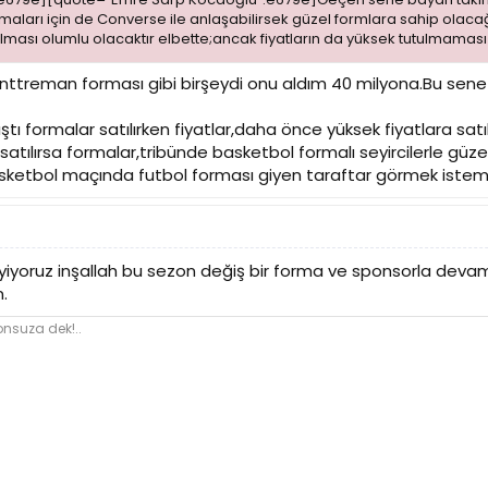
rmaları için de Converse ile anlaşabilirsek güzel formlara sahip olac
ılması olumlu olacaktır elbette;ancak fiyatların da yüksek tutulmaması
ttreman forması gibi birşeydi onu aldım 40 milyona.Bu sene 
ı formalar satılırken fiyatlar,daha önce yüksek fiyatlara satı
satılırsa formalar,tribünde basketbol formalı seyircilerle güz
asketbol maçında futbol forması giyen taraftar görmek istem
giyiyoruz inşallah bu sezon değiş bir forma ve sponsorla deva
.
nsuza dek!..