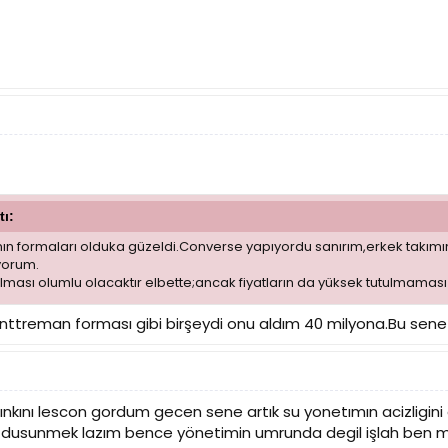
tı:
 formaları olduka güzeldi.Converse yapıyordu sanırım,erkek takımını
yorum.
ılması olumlu olacaktır elbette;ancak fiyatların da yüksek tutulmaması
ttreman forması gibi birşeydi onu aldım 40 milyona.Bu sene 
ınkını lescon gordum gecen sene artık su yonetımın acizligini
p 1 dusunmek lazım bence yönetimin umrunda degil işlah b