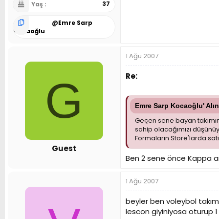
37
Yaş
@
Emre Sarp
Kocaoğlu
1 Ağu 2007
Re:
G
Emre Sarp Kocaoğlu' Alın
Geçen sene bayan takımının
sahip olacağımızı düşünü
Formaların Store'larda sat
Guest
Ben 2 sene önce Kappa an
1 Ağu 2007
beyler ben voleybol takım
lescon giyiniyosa oturu