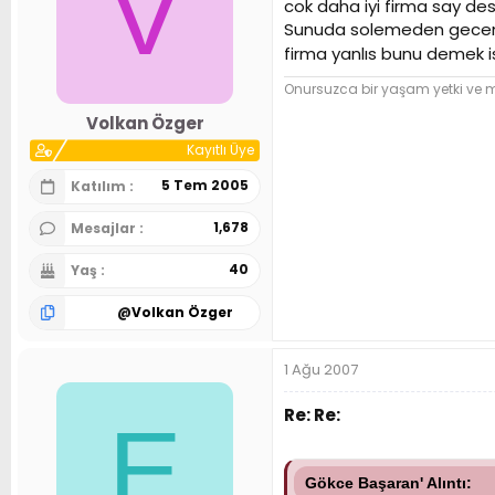
V
cok daha iyi firma say de
Sunuda solemeden gecemıc
firma yanlıs bunu demek 
Onursuzca bir yaşam yetki ve
Volkan Özger
Kayıtlı Üye
5 Tem 2005
Katılım
1,678
Mesajlar
40
Yaş
@
Volkan Özger
1 Ağu 2007
Re: Re:
E
Gökce Başaran' Alıntı: