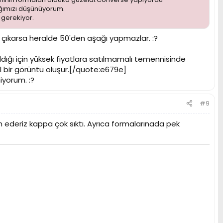
ağımızı düşünüyorum.
 gerekiyor.
çıkarsa heralde 50'den aşağı yapmazlar. :?
ldığı için yüksek fiyatlara satılmamalı temennisinde
el bir görüntü oluşur.[/quote:e679e]
iyorum. :?
#9
m ederiz kappa çok sıktı. Ayrıca formalarınada pek