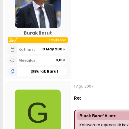
Burak Barut
Kayıtlı Üye
13 May 2005
Katılım
8,169
Mesajlar
@
Burak Barut
1 Ağu 2007
Re:
G
Burak Barut' Alıntı:
Katılıyorum açıkcası ilk ke