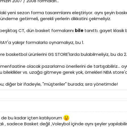
ımızın 2007 / 2008 formaları...
daki yeni sezon forma tasarımlarını eleştiriyor. aynı şeyin 
deme getirmeli, gerekli yerlerin dikkatini çekmeliyiz.
 beşiktaş CT, dün basket formalarını
bile
tanıttı. gayet klasik
Y'a yakışır formalarla oynamalıyız, bu 1.
 basketbol ürünlerini GS STORE'larda bulabilmeliyiz, bu da 2.
enfaatine olacak pazarlama önerilerini de tartışabiliriz... oyu
lu bileklikler vs. uzağa gitmeye gerek yok, örnekleri NBA store'd
u; diğer bir ifadeyle, "müşteriler" burada; sıra yönetimde!
ez de bu kadar içten katılıyorum
, sadece Basket değil ,Voleybol içinde aynı şeyler yapılabili