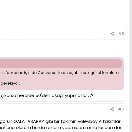
#5
n formaları için de Converse ile anlaşabilirsek güzel formlara
 gerekiyor.
çıkarsa heralde 50'den aşağı yapmazlar. :?
#6
 gorun GALATASARAY gibi bir takımın voleyboy A takımları
en mahcup olurum burda reklam yapmıcam ama lescon dan