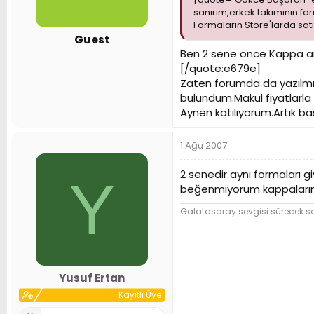
sanırım,erkek takımının fo
Formaların Store'larda sat
Guest
Ben 2 sene önce Kappa an
[/quote:e679e]
Zaten forumda da yazılmışt
bulundum.Makul fiyatlarla 
Aynen katılıyorum.Artık b
1 Ağu 2007
2 senedir aynı formaları 
Y
beğenmiyorum kappaların
Galatasaray sevgisi sürecek so
Yusuf Ertan
Kayıtlı Üye