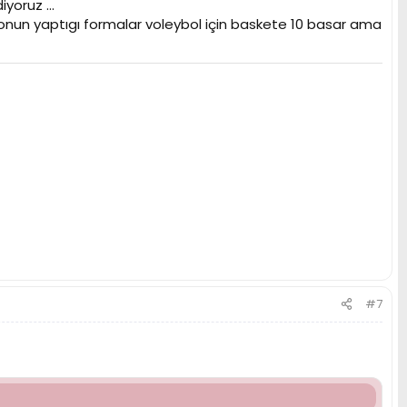
oruz ...
nun yaptıgı formalar voleybol için baskete 10 basar ama
#7