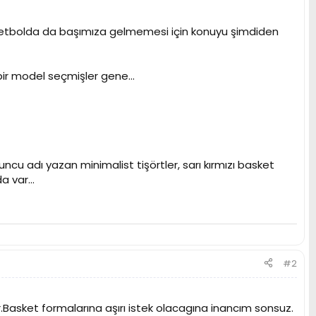
basketbolda da başımıza gelmemesi için konuyu şimdiden
 bir model seçmişler gene...
ncu adı yazan minimalist tişörtler, sarı kırmızı basket
a var...
#2
r.Basket formalarına aşırı istek olacagına inancım sonsuz.