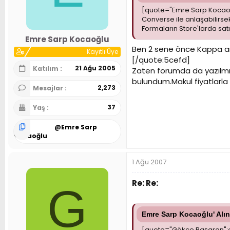
[quote="Emre Sarp Kocaoğl
Converse ile anlaşabilirs
Formaların Store'larda sat
Emre Sarp Kocaoğlu
Ben 2 sene önce Kappa an
Kayıtlı Üye
[/quote:5cefd]
21 Ağu 2005
Katılım
Zaten forumda da yazılmışt
bulundum.Makul fiyatlarla s
2,273
Mesajlar
37
Yaş
@
Emre Sarp
Kocaoğlu
1 Ağu 2007
Re: Re:
G
Emre Sarp Kocaoğlu' Alın
[quote="Gökce Başaran":e