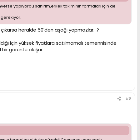
rse yapıyordu sanırım,erkek takımının formaları için de
 gerekiyor.
çıkarsa heralde 50'den aşağı yapmazlar. :?
ldığı için yüksek fiyatlara satılmamalı temennisinde
 bir görüntü oluşur.
#8
ın formaları olduka güzeldi.Converse yapıyordu