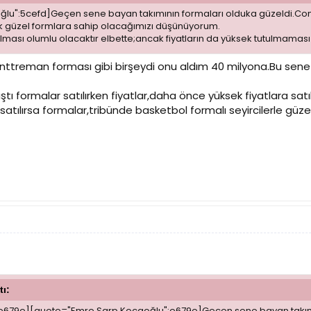
u":5cefd]Geçen sene bayan takımının formaları olduka güzeldi.Conve
ek güzel formlara sahip olacağımızı düşünüyorum.
ılması olumlu olacaktır elbette;ancak fiyatların da yüksek tutulmaması
ttreman forması gibi birşeydi onu aldım 40 milyona.Bu sene 
ı formalar satılırken fiyatlar,daha önce yüksek fiyatlara satı
atılırsa formalar,tribünde basketbol formalı seyircilerle güzel
tı:
679e][quote="Emre Sarp Kocaoğlu":e679e]Geçen sene bayan takımın