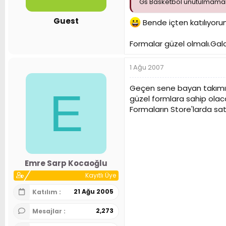
Gs Basketbol unutulmamalı 
Guest
Bende içten katılıyoru
Formalar güzel olmalı.Galat
1 Ağu 2007
Geçen sene bayan takımını
E
güzel formlara sahip ola
Formaların Store'larda sat
Emre Sarp Kocaoğlu
Kayıtlı Üye
21 Ağu 2005
Katılım
2,273
Mesajlar