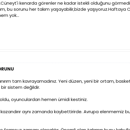
ı.Cüneyt'i kenarda görenler ne kadar istekli olduğunu görme
um, bu sorunu her takım yaşayabilir,bizde yaşıyoruz.Haftaya C
em yok...
SORUNU
anırım tam kavrayamadınız. Yeni düzen, yeni bir ortam, basket
bir sistem değildir.
 oldu, oyunculardan hemen ümidi kestiniz.
kazandırır aynı zamanda kaybettirirde. Avrupa elenmemiz bu
de formsuz zamanı olacaktır. Önemli olan takımın bunu kabull