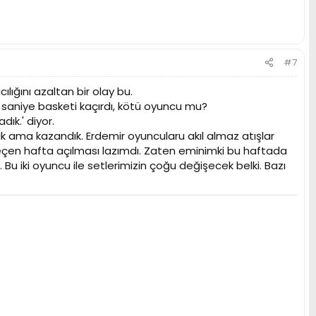
#7
lığını azaltan bir olay bu.
saniye basketi kaçırdı, kötü oyuncu mu?
ık.' diyor.
 ama kazandık. Erdemir oyuncularu akıl almaz atışlar
 geçen hafta açılması lazımdı. Zaten eminimki bu haftada
u iki oyuncu ile setlerimizin çoğu değişecek belki. Bazı