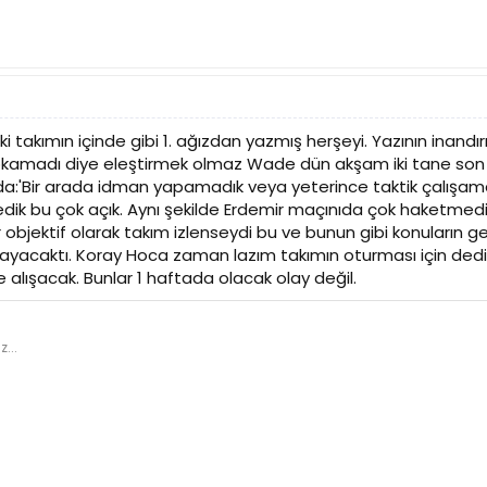
akımın içinde gibi 1. ağızdan yazmış herşeyi. Yazının inandırıcı
sokamadı diye eleştirmek olmaz Wade dün akşam iki tane son 
da:'Bir arada idman yapamadık veya yeterince taktik çalışamad
ik bu çok açık. Aynı şekilde Erdemir maçınıda çok haketmedik
r objektif olarak takım izlenseydi bu ve bunun gibi konuların
yacaktı. Koray Hoca zaman lazım takımın oturması için dedi. B
e alışacak. Bunlar 1 haftada olacak olay değil.
z...