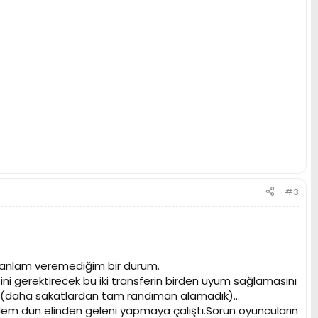
#3
sı anlam veremediğim bir durum.
ni gerektirecek bu iki transferin birden uyum sağlamasını
uz (daha sakatlardan tam randıman alamadık)...
rdem dün elinden geleni yapmaya çalıştı.Sorun oyuncuların