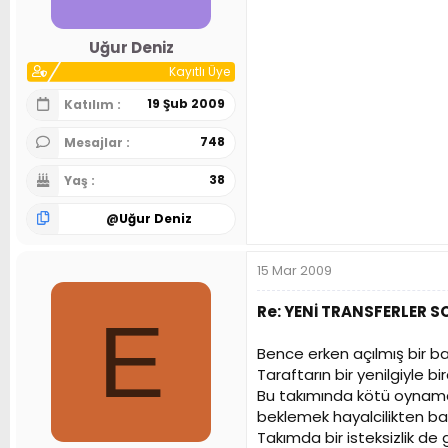
Uğur Deniz
Kayıtlı Üye
19 Şub 2009
Katılım
748
Mesajlar
38
Yaş
@
Uğur Deniz
15 Mar 2009
Re: YENİ TRANSFERLER 
E
Bence erken açılmış bir başl
Taraftarın bir yenilgiyle
Bu takımında kötü oynamay
beklemek hayalcilikten ba
Takımda bir isteksizlik d