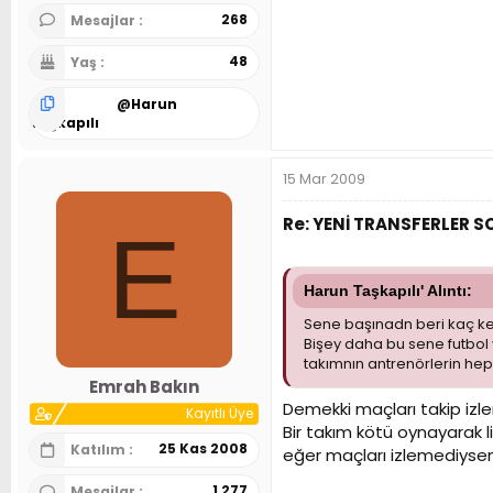
268
Mesajlar
48
Yaş
@
Harun
Taşkapılı
15 Mar 2009
Re: YENİ TRANSFERLER 
E
Harun Taşkapılı' Alıntı:
Sene başınadn beri kaç ke
Bişey daha bu sene futbol 
takımnın antrenörlerin hep
Emrah Bakın
Demekki maçları takip izl
Kayıtlı Üye
Bir takım kötü oynayarak lig
25 Kas 2008
Katılım
eğer maçları izlemediysen 
1,277
Mesajlar