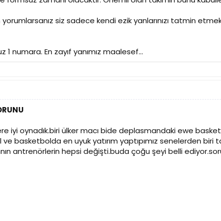
 yorumlarsanız siz sadece kendi ezik yanlarınızı tatmin etmek
1 numara. En zayıf yanımız maalesef...
SORUNU
re iyi oynadık.biri ülker macı bide deplasmandaki ewe baske
 ve basketbolda en uyuk yatırım yaptıpımız senelerden biri 
ın antrenörlerin hepsi değişti.buda çoğu şeyi belli ediyor.sor