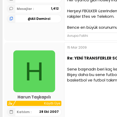
1,412
Mesajlar
Herşeyi FBÜLKER üzerinden
rakipler Efes ve Telekom.
@
Ali Demirci
Bence en büyük sorunumuz 
Avrupa Fatihi
15 Mar 2009
Re: YENİ TRANSFERLER 
H
Sene başınadn beri kaç ke
Bişey daha bu sene futbol
basketbol ve futbol takımn
Harun Taşkapılı
Kayıtlı Üye
28 Eki 2007
Katılım