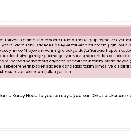
 Tolliver ın gelmesinden sonra takımda sanki gruplaşma ve ayrımcılık
uyoruz.Takım sanki sadece Hosley ve tolliver a muhtacmış gibi oyun
Hüseyinin ve Milojevic in verimliği oldukça düştü.Gurovici hepten kayb
beklenti içine girmişiz gibime geliyor.Maç içinde artıdan cok eksisi 
 kaçırdı.berbart serbest atış atıyor.en önemli sorun takım içinde day
 sebebi fenerin bizden sadece daha fazla takım olması ve disiplinli
eksizlik var takımda.inşallah yanılırım.
çıklama Koray Hoca ile yapılan söyleşide var .Dkkatle okursanız