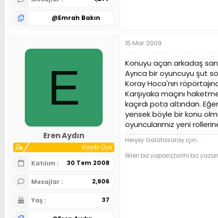
@
Emrah Bakın
15 Mar 2009
Konuyu açan arkadaş sanki t
E
Ayrıca bir oyuncuyu şut 
Koray Hoca'nın röpörtajın
Karşıyaka maçını haketmed
kaçırdı pota altından. Eğe
yensek böyle bir konu olma
oyuncularımız yeni rollerin
Eren Aydın
Herşey Galatasaray için...
Kayıtlı Üye
İlkleri biz yaparız,tarihi biz yazarı
30 Tem 2008
Katılım
2,906
Mesajlar
37
Yaş