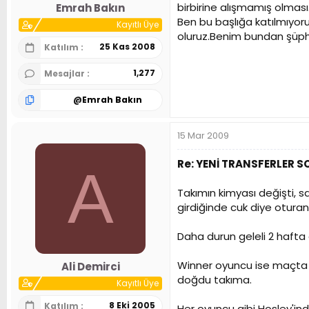
birbirine alışmamış olmas
Emrah Bakın
Ben bu başlığa katılmıyor
Kayıtlı Üye
oluruz.Benim bundan şüph
25 Kas 2008
Katılım
1,277
Mesajlar
@
Emrah Bakın
15 Mar 2009
Re: YENİ TRANSFERLER 
A
Takımın kimyası değişti, s
girdiğinde cuk diye oturan 
Daha durun geleli 2 hafta
Winner oyuncu ise maçta 
Ali Demirci
doğdu takıma.
Kayıtlı Üye
8 Eki 2005
Katılım
Her oyuncu gibi Hosley'in