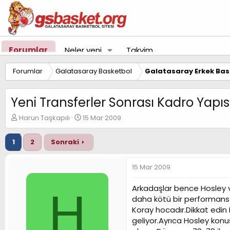
Forumlar
Neler yeni
Takvim
Forumlar
Galatasaray Basketbol
Galatasaray Erkek Bas
Yeni Transferler Sonrası Kadro Yapıs
K
B
Harun Taşkapılı
15 Mar 2009
o
a
n
ş
1
2
Sonraki
u
l
y
a
u
n
15 Mar 2009
B
g
a
ı
Arkadaşlar bence Hosley ve
H
ş
ç
daha kötü bir performans
l
t
Koray hocadır.Dikkat edin 
a
a
t
r
geliyor.Ayrıca Hosley konu
a
i