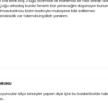
cok kritik boş 3 lüğü atamadı ve inanılmaz bir fast break i ka
Çoğu arkadaş burda fenerin bizi yeneceğini düşünüyor bunun
i olması.kadrosu bizim kadroyla mukayese bile edilemez.
teksizlik var takımda.inşallah yanılırım.
SORUNU
yuncular izliyo birseyler yapsın diye işte bu basketbolda tak
...