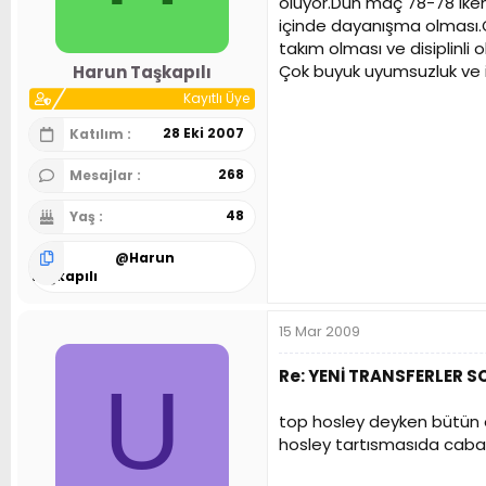
oluyor.Dün maç 78-78 iken 
n
h
içinde dayanışma olması.
i
takım olması ve disiplinl
Çok buyuk uyumsuzluk ve is
Harun Taşkapılı
Kayıtlı Üye
28 Eki 2007
Katılım
268
Mesajlar
48
Yaş
@
Harun
Taşkapılı
15 Mar 2009
Re: YENİ TRANSFERLER 
U
top hosley deyken bütün o
hosley tartısmasıda cabası