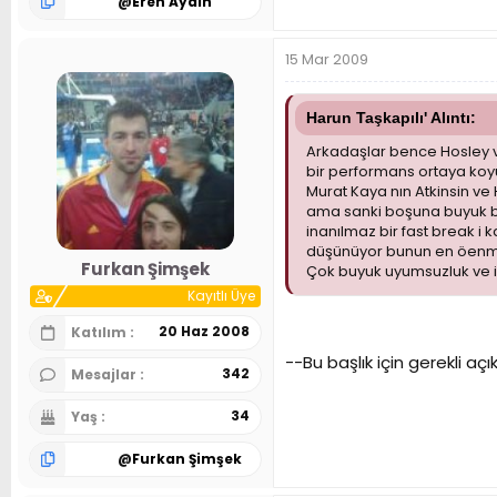
@
Eren Aydın
15 Mar 2009
Harun Taşkapılı' Alıntı:
Arkadaşlar bence Hosley ve
bir performans ortaya koy
Murat Kaya nın Atkinsin ve 
ama sanki boşuna buyuk bi 
inanılmaz bir fast break i
düşünüyor bunun en öenmli
Furkan Şimşek
Çok buyuk uyumsuzluk ve ist
Kayıtlı Üye
20 Haz 2008
Katılım
--Bu başlık için gerekli a
342
Mesajlar
34
Yaş
@
Furkan Şimşek