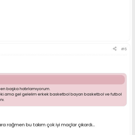
#6
ben başka hatırlamıyorum.
deki.ama gel gelelim erkek basketbol bayan basketbol ve futbol
nı.
a rağmen bu takım çok iyi maçlar çıkardı...