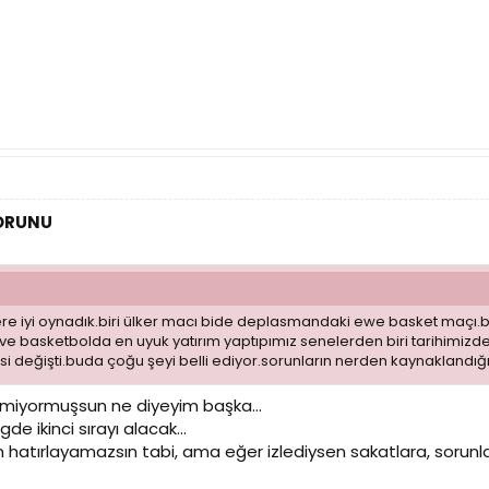
SORUNU
re iyi oynadık.biri ülker macı bide deplasmandaki ewe basket maçı.
ve basketbolda en uyuk yatırım yaptıpımız senelerden biri tarihimiz
si değişti.buda çoğu şeyi belli ediyor.sorunların nerden kaynaklandığı
emiyormuşsun ne diyeyim başka...
de ikinci sırayı alacak...
hatırlayamazsın tabi, ama eğer izlediysen sakatlara, sorunlar