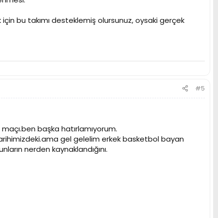
 için bu takımı desteklemiş olursunuz, oysaki gerçek
#5
t maçı.ben başka hatırlamıyorum.
tarihimizdeki.ama gel gelelim erkek basketbol bayan
unların nerden kaynaklandığını.