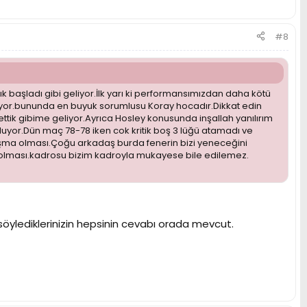
#8
 başladı gibi geliyor.İlk yarı ki performansımızdan daha kötü
uyor.bununda en buyuk sorumlusu Koray hocadır.Dikkat edin
ettik gibime geliyor.Ayrıca Hosley konusunda inşallah yanılırım
oluyor.Dün maç 78-78 iken cok kritik boş 3 lüğü atamadı ve
anışma olması.Çoğu arkadaş burda fenerin bizi yeneceğini
 olması.kadrosu bizim kadroyla mukayese bile edilemez.
 söylediklerinizin hepsinin cevabı orada mevcut.