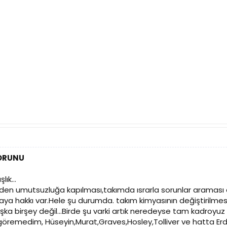
SORUNU
ık...
 birden umutsuzluğa kapılması,takımda ısrarla sorunlar arama
a hakkı var.Hele şu durumda. takım kimyasının değiştirilmesi
şka birşey değil...Birde şu varki artık neredeyse tam kadroy
e göremedim, Hüseyin,Murat,Graves,Hosley,Tolliver ve hatta E