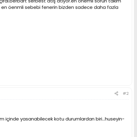
çırdı.berbart serbest atış atıyor.en önemli sorun takım
 en öenmli sebebi fenerin bizden sadece daha fazla
#2
ım içinde yasanabilecek kotu durumlardan biri...huseyin-