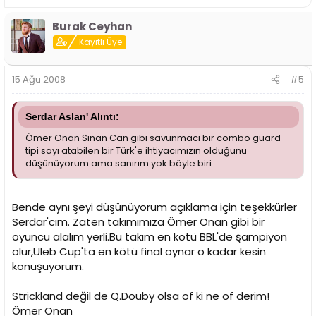
Burak Ceyhan
Kayıtlı Üye
15 Ağu 2008
#5
Serdar Aslan' Alıntı:
Ömer Onan Sinan Can gibi savunmacı bir combo guard
tipi sayı atabilen bir Türk'e ihtiyacımızın olduğunu
düşünüyorum ama sanırım yok böyle biri...
Bende aynı şeyi düşünüyorum açıklama için teşekkürler
Serdar'cım. Zaten takımımıza Ömer Onan gibi bir
oyuncu alalım yerli.Bu takım en kötü BBL'de şampiyon
olur,Uleb Cup'ta en kötü final oynar o kadar kesin
konuşuyorum.
Strickland değil de Q.Douby olsa of ki ne of derim!
Ömer Onan