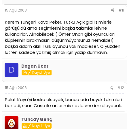
15 Ağu 2008
#11
Kerem Tunçeri, Kaya Peker, Tutku Açık gibi isimlerle
görüşüldü ama seçimlerini başka takımlar lehine
kullandırlar. Alınabilecek ( Ömer Onan gibi oyuncuları
klüplerinin bırakmasını düşünmüyorsunuz herhalde!)
başka adam akıllı Türk oyuncu yok maalesef. O yüzden
lütfen sadece yazmış olmak için yazıp durmayın.
Dogan Ucar
D
Kayıtlı Üye
15 Ağu 2008
#12
Polat Kaya'yi keske alsaydik, bence oda buyuk takimlari
bekledi, suan Casa ile anlasmis sozlesme imzalayacak.
Tuncay Genç
Kayıtlı Üye