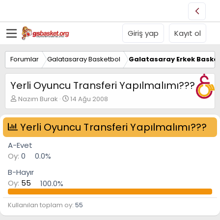
Giriş yap
Kayıt ol
Forumlar
Galatasaray Basketbol
Galatasaray Erkek Basket
Yerli Oyuncu Transferi Yapılmalımı???
K
B
Nazım Burak
14 Ağu 2008
o
a
n
ş
u
Yerli Oyuncu Transferi Yapılmalımı???
l
y
a
u
n
A-Evet
B
g
Oy:
0
0.0%
a
ı
ş
ç
B-Hayır
l
t
Oy:
55
100.0%
a
a
t
r
a
i
Kullanılan toplam oy
55
n
h