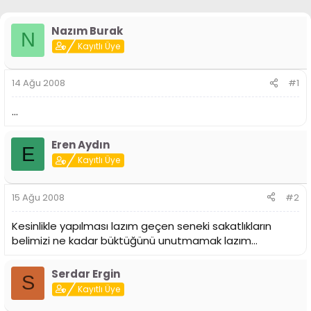
i
Nazım Burak
N
Kayıtlı Üye
14 Ağu 2008
#1
...
Eren Aydın
E
Kayıtlı Üye
15 Ağu 2008
#2
Kesinlikle yapılması lazım geçen seneki sakatlıkların
belimizi ne kadar büktüğünü unutmamak lazım...
Serdar Ergin
S
Kayıtlı Üye