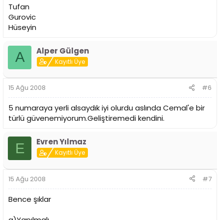
Tufan
Gurovic
Hüseyin
Alper Gülgen
A
Kayıtlı Üye
15 Ağu 2008
#6
5 numaraya yerli alsaydık iyi olurdu aslında Cemal'e bir
türlü güvenemiyorum.Geliştiremedi kendini.
Evren Yılmaz
E
Kayıtlı Üye
15 Ağu 2008
#7
Bence şıklar
a)Yapılmalı