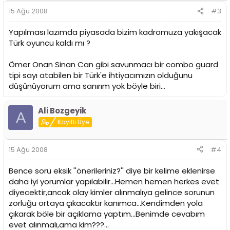
15 Ağu 2008
#3
Yapılması lazımda piyasada bizim kadromuza yakışacak
Türk oyuncu kaldı mı ?
Ömer Onan Sinan Can gibi savunmacı bir combo guard
tipi sayı atabilen bir Türk'e ihtiyacımızın olduğunu
düşünüyorum ama sanırım yok böyle biri...
Ali Bozgeyik
A
Kayıtlı Üye
15 Ağu 2008
#4
Bence soru eksik ''önerileriniz?'' diye bir kelime eklenirse
daha iyi yorumlar yapılabilir...Hemen hemen herkes evet
diyecektir,ancak olay kimler alınmalıya gelince sorunun
zorluğu ortaya çıkacaktır kanımca...Kendimden yola
çıkarak böle bir açıklama yaptım...Benimde cevabım
evet alınmalı,ama kim???...