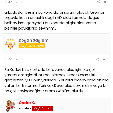
15 Ağu 2008
#9
arkadaslar benim bu konu da bi sorum olacak teoman
orgeyle kesin anlastık degil mi? bide formda dogus
balbay ismi geciyodu bu konuda bilgisi olan varsa
bizimle paylaşırsa sevinirim....
Doğan Sağlam
Kayıtlı Üye
15 Ağu 2008
#10
Şu Kutluy biraz ortada bir oyuncu olsa işimize çok
yarardı amaşimdi ihtimal olamaz.Ömer Onan fikri
gerçekten iyi.Bunun yanında 5 numra dicem ama aklıma
yatan bir 5 numra Türk yok.Kaya olsa sevinirdim veya ki
en çok sevineceğim Kerem Gönlüm olurdu
Önder Ç.
Yönetici
Admin