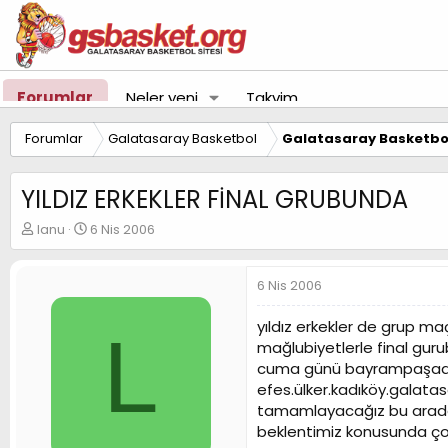
Forumlar
Neler yeni
Takvim
Forumlar
Galatasaray Basketbol
Galatasaray Basketbol
YILDIZ ERKEKLER FİNAL GRUBUNDA
K
B
lanu
6 Nis 2006
o
a
n
ş
u
l
6 Nis 2006
y
a
u
n
yıldız erkekler de grup ma
L
B
g
mağlubiyetlerle final guru
a
ı
cuma günü bayrampaşada y
ş
ç
efes.ülker.kadıköy.galata
l
t
a
a
tamamlayacağız bu arada 
t
r
beklentimiz konusunda ço
a
i