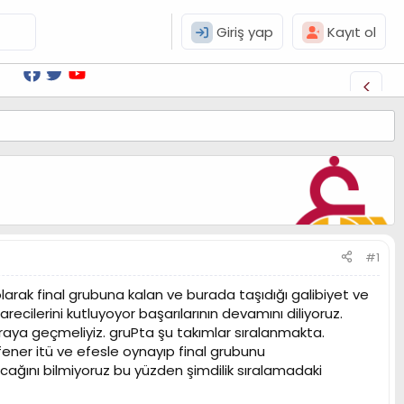
Giriş yap
Kayıt ol
#1
larak final grubuna kalan ve burada taşıdığı galibiyet ve
ecilerini kutluyoyor başarılarının devamını diliyoruz.
ya geçmeliyiz. gruPta şu takımlar sıralanmakta.
fener itü ve efesle oynayıp final grubunu
ını bilmiyoruz bu yüzden şimdilik sıralamadaki