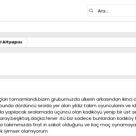
 Altyapısı
çları tamamlandı.bizim grubumuzda ülkerin arkasından ikinci o
bunda dördüncü sırada yer alan yıldız takım oyuncularını ve idar
apılacak sıralamada üçüncü olan kadıköyü yenip bir üst sıra
saray.beşiktaş.daçka.fener .itü biz sadece bunlardan kadıköy 
takımımızda fırat ın sakat olduğunu ve kaç maç oynamayacağ
k iyimser olamıyorum.