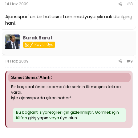
14 Haz 2009
#8
Ajansspor' un bir hatasını tüm medyaya yıkmak da ilginç
hani.
Burak Barut
Kayıtlı Üye
14 Haz 2009
#9
Samet Semiz' Alıntı:
Bir kaç saat önce spormax'de serinin ilk maçının tekrarı
vardı.
İşte ajanssporda çıkan haber!
Bu bağlantı ziyaretçiler için gizlenmiştir. Görmek için
lütfen
giriş yapın
veya
üye olun
.