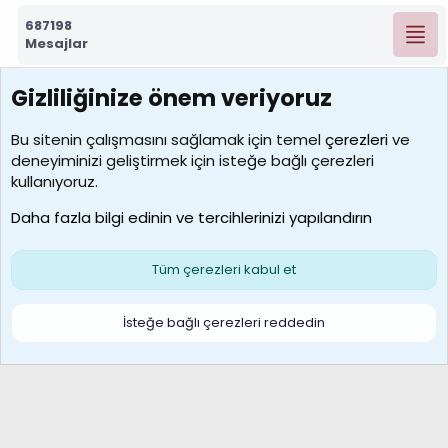
687198
Mesajlar
Gizliliğinize önem veriyoruz
7388
Kullanıcılar
Bu sitenin çalışmasını sağlamak için temel
çerezleri
ve
deneyiminizi geliştirmek için isteğe bağlı çerezleri
borabekirogluu
kullanıyoruz.
Son üye
Daha fazla bilgi edinin ve tercihlerinizi yapılandırın
Bize ulaşın
Şartlar ve kurallar
Gizlilik politikası
Çerezler
Yardım
Ana sayfa
R
Tüm çerezleri kabul et
S
S
Galatasaray Basketbol | GS Basket Taraftar Platformu
İsteğe bağlı çerezleri reddedin
®
Community platform by XenForo
© 2010-2026 XenForo Ltd.
XenForo Türkçe 🇹🇷 Destek Forumu –
XenWp.Com