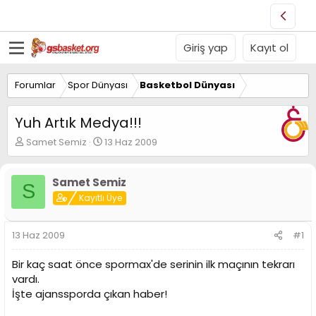
Giriş yap
Kayıt ol
Forumlar
Spor Dünyası
Basketbol Dünyası
Yuh Artık Medya!!!
K
B
Samet Semiz
13 Haz 2009
o
a
n
ş
u
l
Samet Semiz
S
y
a
Kayıtlı Üye
u
n
B
g
a
ı
13 Haz 2009
#1
ş
ç
l
t
Bir kaç saat önce spormax'de serinin ilk maçının tekrarı
a
a
vardı.
t
r
İşte ajanssporda çıkan haber!
a
i
n
h