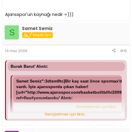
Ajansspor'un kaynağı nedir =)))
Samet Semiz
S
Kayıtlı Üye
14 Haz 2009
#10
Burak Barut' Alıntı:
Samet Semiz":3dtem9tc]Bir kaç saat önce spormax'de serin
vardı. İşte ajanssporda çıkan haber!
[url="http://www.ajansspor.com/basketbol/tbl/h/20090613/
ref=flas#yorumlaroku' Alıntı:
http://www.ajansspor.com/basketbol/tbl/ ... orumlaroku[/ur
Genişletmek için tıkla ...
Genişletmek için tıkla ...