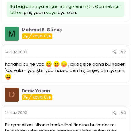
i
Bu bağlantı ziyaretçiler için gizlenmiştir. Görmek için
lütfen
giriş yapın
veya
üye olun
.
Mehmet E. Güneş
M
Kayıtlı Üye
14 Haz 2009
#2
hahaha bu ne yaa
, bikaç site daha bu haberi
'kopyala - yapıştır' yapmazsa ben hiç birşey bilmiyorum.
Deniz Yasan
D
Kayıtlı Üye
14 Haz 2009
#3
Bir spor sitesi ülkenin basketbol finaline bu kadar mı
ilgisiz kalır.Daha maç ne zaman onu bilmiyorlar.Birde