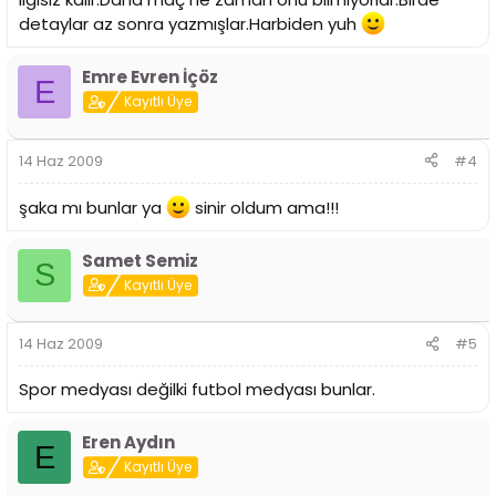
detaylar az sonra yazmışlar.Harbiden yuh
Emre Evren İçöz
E
Kayıtlı Üye
14 Haz 2009
#4
şaka mı bunlar ya
sinir oldum ama!!!
Samet Semiz
S
Kayıtlı Üye
14 Haz 2009
#5
Spor medyası değilki futbol medyası bunlar.
Eren Aydın
E
Kayıtlı Üye