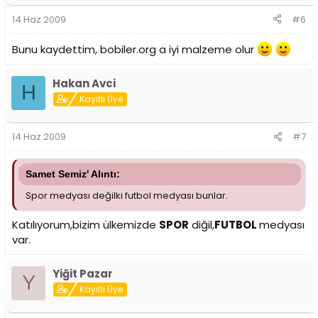
14 Haz 2009
#6
Bunu kaydettim, bobiler.org a iyi malzeme olur
Hakan Avci
H
Kayıtlı Üye
14 Haz 2009
#7
Samet Semiz' Alıntı:
Spor medyası değilki futbol medyası bunlar.
Katılıyorum,bizim ülkemizde
SPOR
diğil,
FUTBOL
medyası
var.
Yiğit Pazar
Y
Kayıtlı Üye