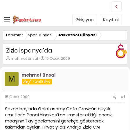
Giriş yap
Kayıt ol
Forumlar
Spor Dünyası
Basketbol Dünyası
Zizic İspanya'da
K
B
mehmet ünsal
15 Ocak 2009
o
a
n
ş
u
l
mehmet ünsal
M
y
a
Kayıtlı Üye
u
n
B
g
a
ı
15 Ocak 2009
#1
ş
ç
l
t
Sezon başında Galatasaray Cafe Crown'ın büyük
a
a
umutlarla Panathinaikos'tan transfer ettiği, ancak
t
r
maaşının 1 ay gecikmesini gerekçe göstererek
a
i
n
h
takımdan ayrılan Hırvat yıldız Andrija Zizic CAI