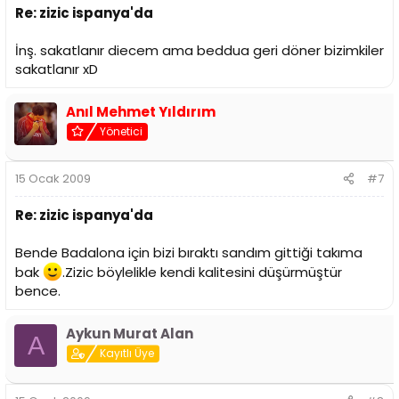
Re: zizic ispanya'da
İnş. sakatlanır diecem ama beddua geri döner bizimkiler
sakatlanır xD
Anıl Mehmet Yıldırım
Yönetici
15 Ocak 2009
#7
Re: zizic ispanya'da
Bende Badalona için bizi bıraktı sandım gittiği takıma
bak
.Zizic böylelikle kendi kalitesini düşürmüştür
bence.
Aykun Murat Alan
A
Kayıtlı Üye