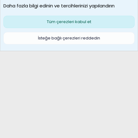
Daha fazla bilgi edinin ve tercihlerinizi yapılandırın
Bize ulaşın
Şartlar ve kurallar
Gizlilik politikası
Çerezler
Yardım
Ana sayfa
R
Tüm çerezleri kabul et
S
S
Galatasaray Basketbol | GS Basket Taraftar Platformu
İsteğe bağlı çerezleri reddedin
®
Community platform by XenForo
© 2010-2026 XenForo Ltd.
XenForo Türkçe 🇹🇷 Destek Forumu –
XenWp.Com