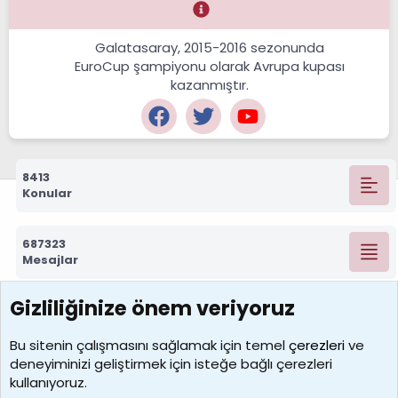
Galatasaray, 2015-2016 sezonunda
EuroCup şampiyonu olarak Avrupa kupası
kazanmıştır.
8413
Konular
687323
Mesajlar
Gizliliğinize önem veriyoruz
7390
Kullanıcılar
Bu sitenin çalışmasını sağlamak için temel
çerezleri
ve
deneyiminizi geliştirmek için isteğe bağlı çerezleri
MosesBrownHayranı
kullanıyoruz.
Son üye