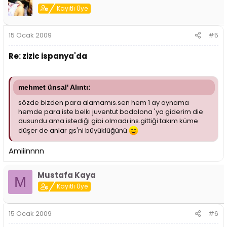
Kayıtlı Üye
15 Ocak 2009
#5
Re: zizic ispanya'da
mehmet ünsal' Alıntı:
sözde bizden para alamamıs.sen hem 1 ay oynama
hemde para iste belkı juventut badolona 'ya giderim die
dusundu ama istediği gibi olmadı.ins.gittiği takım küme
düşer de anlar gs'ni büyüklüğünü
Amiiinnnn
Mustafa Kaya
M
Kayıtlı Üye
15 Ocak 2009
#6