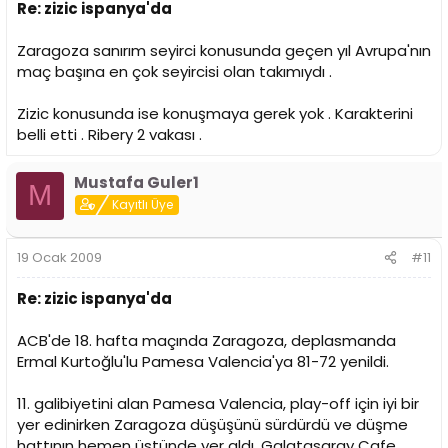
Re: zizic ispanya'da
Zaragoza sanırım seyirci konusunda geçen yıl Avrupa'nın
maç başına en çok seyircisi olan takımıydı .
Zizic konusunda ise konuşmaya gerek yok . Karakterini
belli etti . Ribery 2 vakası .
Mustafa Guler1
M
Kayıtlı Üye
19 Ocak 2009
#11
Re: zizic ispanya'da
ACB'de 18. hafta maçında Zaragoza, deplasmanda
Ermal Kurtoğlu'lu Pamesa Valencia'ya 81-72 yenildi.
11. galibiyetini alan Pamesa Valencia, play-off için iyi bir
yer edinirken Zaragoza düşüşünü sürdürdü ve düşme
hattının hemen üstünde yer aldı. Galatasaray Cafe