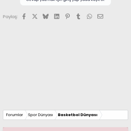
Facebook
X (Twitter)
Bluesky
LinkedIn
Pinterest
Tumblr
WhatsApp
E-posta
Paylaş:
Forumlar
Spor Dünyası
Basketbol Dünyası