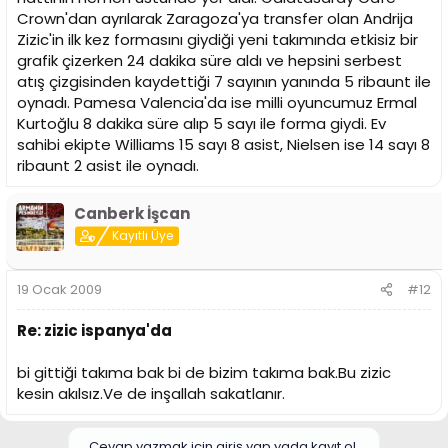
Crown'dan ayrılarak Zaragoza'ya transfer olan Andrija
Zizic'in ilk kez formasını giydiği yeni takımında etkisiz bir
grafik çizerken 24 dakika süre aldı ve hepsini serbest
atış çizgisinden kaydettiği 7 sayının yanında 5 ribaunt ile
oynadı. Pamesa Valencia'da ise milli oyuncumuz Ermal
Kurtoğlu 8 dakika süre alıp 5 sayı ile forma giydi. Ev
sahibi ekipte Williams 15 sayı 8 asist, Nielsen ise 14 sayı 8
ribaunt 2 asist ile oynadı.
Canberk İşcan
Kayıtlı Üye
19 Ocak 2009
#12
Re: zizic ispanya'da
bi gittiği takıma bak bi de bizim takıma bak.Bu zizic
kesin akılsız.Ve de inşallah sakatlanır.
Cevap yazmak için giriş yap yada kayıt ol.