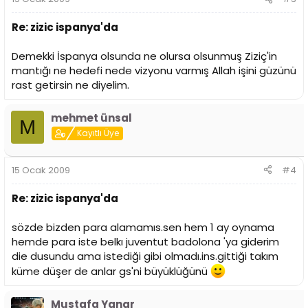
Re: zizic ispanya'da
Demekki İspanya olsunda ne olursa olsunmuş Ziziç'in
mantığı ne hedefi nede vizyonu varmış Allah işini güzünü
rast getirsin ne diyelim.
mehmet ünsal
M
Kayıtlı Üye
15 Ocak 2009
#4
Re: zizic ispanya'da
sözde bizden para alamamıs.sen hem 1 ay oynama
hemde para iste belkı juventut badolona 'ya giderim
die dusundu ama istediği gibi olmadı.ins.gittiği takım
küme düşer de anlar gs'ni büyüklüğünü
Mustafa Yanar