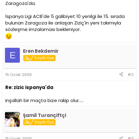
i
Zaragoza'da.
İspanya Ligi ACB'de 5 galibiyet 10 yenilgi ile 15. sırada
bulunan Zaragoza ile anlaşan Ziziç'in yeni takımıyla
sözleşme imzalaması bekleniyor.
Eren Bekdemir
E
Kayıtlı Üye
15 Ocak 2009
#2
Re: zizic ispanya'da
inşallah bir maçta bize rakip olur.....
Şamil Turançiftçi
Kayıtlı Üye
15 Ocak 2009
#3