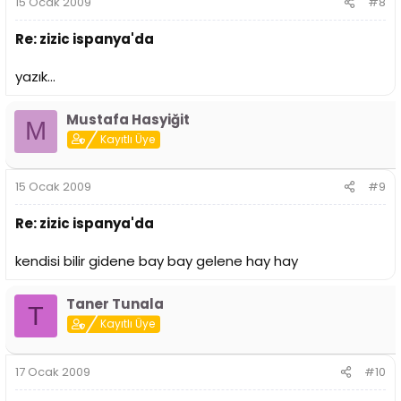
15 Ocak 2009
#8
Re: zizic ispanya'da
yazık...
Mustafa Hasyiğit
M
Kayıtlı Üye
15 Ocak 2009
#9
Re: zizic ispanya'da
kendisi bilir gidene bay bay gelene hay hay
Taner Tunala
T
Kayıtlı Üye
17 Ocak 2009
#10