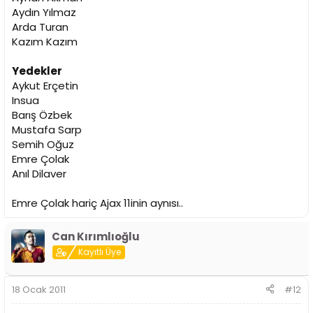
Aydın Yılmaz
Arda Turan
Kazım Kazım
Yedekler
Aykut Erçetin
Insua
Barış Özbek
Mustafa Sarp
Semih Oğuz
Emre Çolak
Anıl Dilaver
Emre Çolak hariç Ajax 11inin aynısı..
Can Kırımlıoğlu
Kayıtlı Üye
18 Ocak 2011
#12