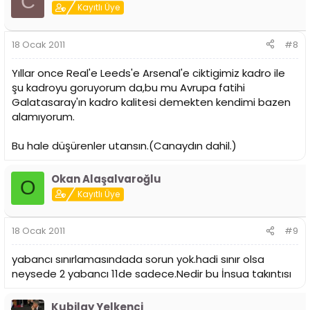
C
Kayıtlı Üye
18 Ocak 2011
#8
Yıllar once Real'e Leeds'e Arsenal'e ciktigimiz kadro ile
şu kadroyu goruyorum da,bu mu Avrupa fatihi
Galatasaray'ın kadro kalitesi demekten kendimi bazen
alamıyorum.
Bu hale düşürenler utansın.(Canaydın dahil.)
Okan Alaşalvaroğlu
O
Kayıtlı Üye
18 Ocak 2011
#9
yabancı sınırlamasındada sorun yok.hadi sınır olsa
neysede 2 yabancı 11de sadece.Nedir bu İnsua takıntısı
Kubilay Yelkenci