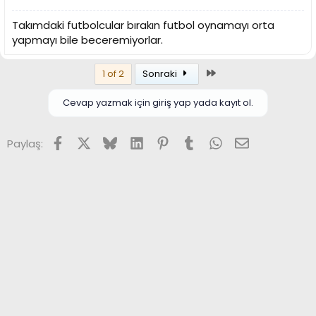
Takımdaki futbolcular bırakın futbol oynamayı orta
yapmayı bile beceremiyorlar.
Son
1 of 2
Sonraki
Cevap yazmak için giriş yap yada kayıt ol.
Facebook
X (Twitter)
Bluesky
LinkedIn
Pinterest
Tumblr
WhatsApp
E-posta
Paylaş: