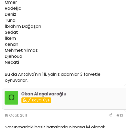
Ömer
Radeljic
Deniz
Tuna
İbrahim Dağaşan
Sedat
İlkem
Kenan
Mehmet Yılmaz
Djehoua
Necati
Bu da Antalya'nın 11i, yalnız adamlar 3 forvetle
oynuyorlar..
Okan Alaşalvaroğlu
O
Kayıtlı Üye
18 Ocak 2011
#13
Savunmadaki basit hatalarda olmasa iyi olacak.