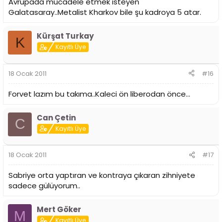
Avrupada mücadele etmek isteyen
Galatasaray..Metalist Kharkov bile şu kadroya 5 atar.
Kürşat Turkay
K
Kayıtlı Üye
18 Ocak 2011
#16
Forvet lazım bu takıma..Kaleci ön liberodan önce...
Can Çetin
C
Kayıtlı Üye
18 Ocak 2011
#17
Sabriye orta yaptıran ve kontraya çıkaran zihniyete
sadece gülüyorum..
Mert Göker
M
Kayıtlı Üye