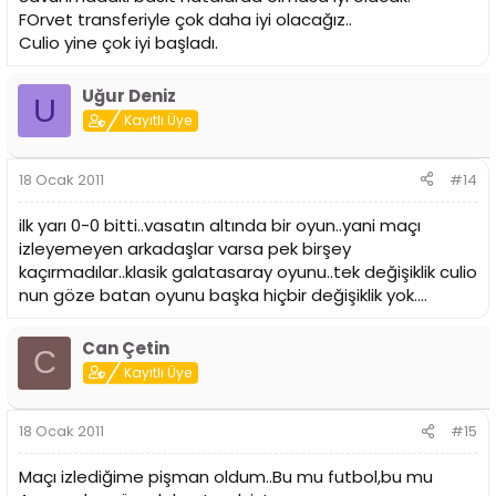
FOrvet transferiyle çok daha iyi olacağız..
Culio yine çok iyi başladı.
Uğur Deniz
U
Kayıtlı Üye
18 Ocak 2011
#14
ilk yarı 0-0 bitti..vasatın altında bir oyun..yani maçı
izleyemeyen arkadaşlar varsa pek birşey
kaçırmadılar..klasik galatasaray oyunu..tek değişiklik culio
nun göze batan oyunu başka hiçbir değişiklik yok....
Can Çetin
C
Kayıtlı Üye
18 Ocak 2011
#15
Maçı izlediğime pişman oldum..Bu mu futbol,bu mu