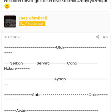
Fazladan forvet gözüksün diye Kazımla Ardayı yazmışlar
Enes Kömürcü
Moderator
18 Ocak 2011
#6
--------------------------Ufuk---------------------
----
---Serkan-------Servet---------Cana----------
Hakan-------
-------------------------Ayhan---------------------
--
--------------Sabri -----------------------Culio-----
---------
------Aydın------------------------------------