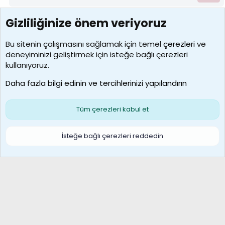
Gizliliğinize önem veriyoruz
7390
Kullanıcılar
Bu sitenin çalışmasını sağlamak için temel
çerezleri
ve
deneyiminizi geliştirmek için isteğe bağlı çerezleri
MosesBrownHayranı
kullanıyoruz.
Son üye
Daha fazla bilgi edinin ve tercihlerinizi yapılandırın
Bize ulaşın
Şartlar ve kurallar
Gizlilik politikası
Çerezler
Yardım
Ana sayfa
R
Tüm çerezleri kabul et
S
S
Galatasaray Basketbol | GS Basket Taraftar Platformu
İsteğe bağlı çerezleri reddedin
®
Community platform by XenForo
© 2010-2026 XenForo Ltd.
XenForo Türkçe 🇹🇷 Destek Forumu –
XenWp.Com