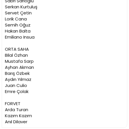
Sabri Sarıoğlu
Serkan Kurtuluş
Servet Çetin
Lorik Cana
Semih Oğuz
Hakan Balta
Emiliano Insua
ORTA SAHA
Bilal Özhan
Mustafa Sarp
Ayhan Akman
Barış Özbek
Aydın Yılmaz
Juan Culio
Emre Çolak
FORVET
Arda Turan
Kazım Kazım
Anıl Dilaver