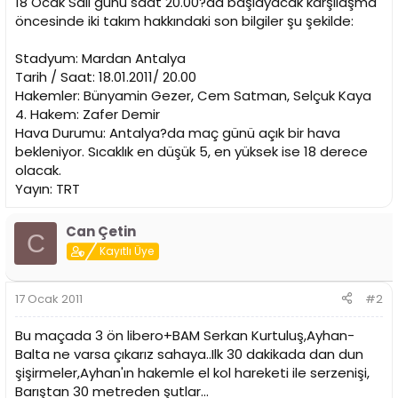
18 Ocak Salı günü saat 20.00?da başlayacak karşılaşma
n
h
öncesinde iki takım hakkındaki son bilgiler şu şekilde:
i
Stadyum: Mardan Antalya
Tarih / Saat: 18.01.2011/ 20.00
Hakemler: Bünyamin Gezer, Cem Satman, Selçuk Kaya
4. Hakem: Zafer Demir
Hava Durumu: Antalya?da maç günü açık bir hava
bekleniyor. Sıcaklık en düşük 5, en yüksek ise 18 derece
olacak.
Yayın: TRT
Can Çetin
C
Kayıtlı Üye
17 Ocak 2011
#2
Bu maçada 3 ön libero+BAM Serkan Kurtuluş,Ayhan-
Balta ne varsa çıkarız sahaya..Ilk 30 dakikada dan dun
şişirmeler,Ayhan'ın hakemle el kol hareketi ile serzenişi,
Barıştan 30 metreden şutlar...