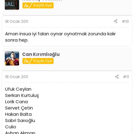
Kayıtlı Üye
18 Ocak 2011
#10
Aman insua iyi falan oynar oynatmak zorunda kalır
sonra hep.
Can Kırımlıoğlu
Kayıtlı Üye
18 Ocak 2011
#11
Ufuk Ceylan
Serkan Kurtuluş
Lorik Cana
Servet Çetin
Hakan Balta
Sabri Sarıoğlu
Culio
Ayhan Akman