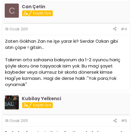
Can Çetin
C
Kayıtlı Üye
18 Ocak 2011
#4
Zaten Gökhan Zan ne işe yarar ki? Serdar Özkan gibi
atın çöpe ! gitsin...
Takımın orta sahasına bakıyorum da 1-2 oyuncu hariç
şöyle skoru öne taşıyacak isim yok. Bu maçi şayet
kaybeder veya olumsuz bir skorla dönersek kimse
Hagi'ye kızmasın.. Hagi de derse haklı :''Yok para,Yok
oynamak''
Kubilay Yelkenci
Kayıtlı Üye
18 Ocak 2011
#5