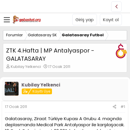
Giriş yap
Kayıt ol
Forumlar
Galatasaray SK
Galatasaray Futbol
ZTK 4.Hafta | MP Antalyaspor -
GALATASARAY
K
B
Kubilay Yelkenci
17 Ocak 2011
o
a
n
ş
u
l
Kubilay Yelkenci
y
a
Kayıtlı Üye
u
n
B
g
a
ı
17 Ocak 2011
#1
ş
ç
l
t
Galatasaray, Ziraat Türkiye Kupası A Grubu 4. maçında
a
a
t
r
deplasmanda Medical Park Antalyaspor ile karşılaşacak.
a
i