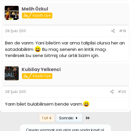
Melih Özkul
Kayıtlı Üye
28 Şub 2011
#19
Ben de varım. Yani biletim var ama taliplisi olursa her an
satadabilirim
Bu maç senenin en kritik maçı.
Yenilirsek bu sene bitmiş olur artık bizim için.
Kubilay Yelkenci
Kayıtlı Üye
28 Şub 2011
#20
Yarın bilet bulabilirsem bende varım.
Son
1 of 4
Sonraki
Cevap yazmak için giriş yap yada kayıt ol.