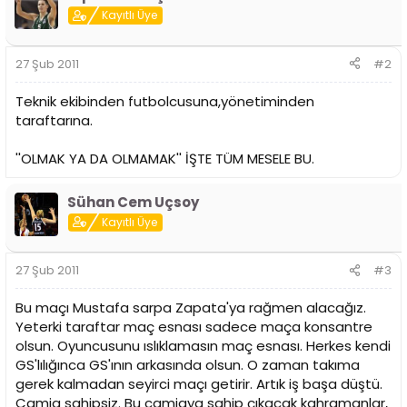
Kayıtlı Üye
27 Şub 2011
#2
Teknik ekibinden futbolcusuna,yönetiminden
taraftarına.
''OLMAK YA DA OLMAMAK'' İŞTE TÜM MESELE BU.
Sühan Cem Uçsoy
Kayıtlı Üye
27 Şub 2011
#3
Bu maçı Mustafa sarpa Zapata'ya rağmen alacağız.
Yeterki taraftar maç esnası sadece maça konsantre
olsun. Oyuncusunu ıslıklamasın maç esnası. Herkes kendi
GS'lılığınca GS'ının arkasında olsun. O zaman takıma
gerek kalmadan seyirci maçı getirir. Artık iş başa düştü.
Camia sahipsiz. Bu camiaya sahip çıkacak kahramanlar,