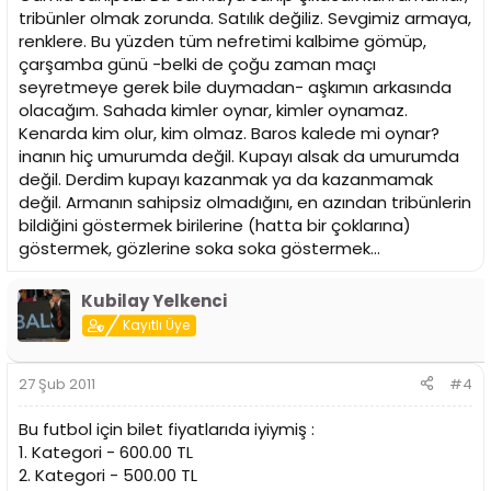
tribünler olmak zorunda. Satılık değiliz. Sevgimiz armaya,
renklere. Bu yüzden tüm nefretimi kalbime gömüp,
çarşamba günü -belki de çoğu zaman maçı
seyretmeye gerek bile duymadan- aşkımın arkasında
olacağım. Sahada kimler oynar, kimler oynamaz.
Kenarda kim olur, kim olmaz. Baros kalede mi oynar?
inanın hiç umurumda değil. Kupayı alsak da umurumda
değil. Derdim kupayı kazanmak ya da kazanmamak
değil. Armanın sahipsiz olmadığını, en azından tribünlerin
bildiğini göstermek birilerine (hatta bir çoklarına)
göstermek, gözlerine soka soka göstermek...
Kubilay Yelkenci
Kayıtlı Üye
27 Şub 2011
#4
Bu futbol için bilet fiyatlarıda iyiymiş :
1. Kategori - 600.00 TL
2. Kategori - 500.00 TL