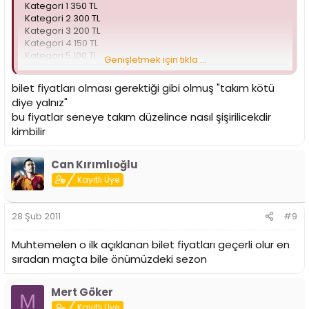
Kategori 1 350 TL
Kategori 2 300 TL
Kategori 3 200 TL
Kategori 4 150 TL
Kategori 5 100 TL
Genişletmek için tıkla ...
Kategori 6 50 TL
Kategori 7 30 TL
bilet fiyatları olması gerektiği gibi olmuş "takım kötü
Kategori 8 - Rakip Takım 30 TL
diye yalnız"
bu fiyatlar seneye takım düzelince nasıl şişirilicekdir
kimbilir
Can Kırımlıoğlu
Kayıtlı Üye
28 Şub 2011
#9
Muhtemelen o ilk açıklanan bilet fiyatları geçerli olur en
sıradan maçta bile önümüzdeki sezon
Mert Göker
M
Kayıtlı Üye