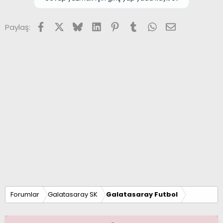
Facebook
X (Twitter)
Bluesky
LinkedIn
Pinterest
Tumblr
WhatsApp
E-posta
Paylaş:
Forumlar
Galatasaray SK
Galatasaray Futbol