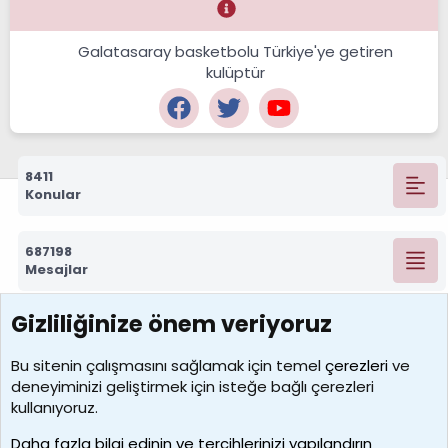
Galatasaray basketbolu Türkiye'ye getiren
kulüptür
8411
Konular
687198
Mesajlar
Gizliliğinize önem veriyoruz
7388
Kullanıcılar
Bu sitenin çalışmasını sağlamak için temel
çerezleri
ve
deneyiminizi geliştirmek için isteğe bağlı çerezleri
borabekirogluu
kullanıyoruz.
Son üye
Daha fazla bilgi edinin ve tercihlerinizi yapılandırın