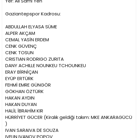
Yer: Ali Sami Yen
n
h
i
Gaziantepspor Kadrosu:
ABDULLAH ELYASA SÜME
ALPER AKÇAM
CEMAL YASİN ERDEM
CENK GÜVENÇ
CENK TOSUN
CRISTIAN RODRIGO ZURITA
DANY ACHILLE NOUNKEU TCHOUNKEU
ERAY BİRNİÇAN
EYÜP ERTÜRK
FEHMİ EMRE GÜNGÖR
GÖKHAN ÖZTÜRK
HAKAN AYDIN
HAKAN DUYAN
HALİL İBRAHİM KIR
HÜRRİYET GÜCER (Kiralık geldiği takım: MKE ANKARAGÜCÜ
)
IVAN SARAIVA DE SOUZA
IVELIN IVANOV POPOV