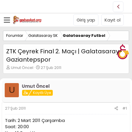
Giriş yap
Kayıt ol
Forumlar
Galatasaray SK
Galatasaray Futbol
ZTK Çeyrek Final 2. Maçı | Galatasaray-
Gaziantepspor
K
B
Umut Öncel
27 Şub 2011
o
a
n
ş
u
l
Umut Öncel
U
y
a
Kayıtlı Üye
u
n
B
g
a
ı
27 Şub 2011
#1
ş
ç
l
t
Tarih: 2 Mart 2011 Çarşamba
a
a
t
r
Saat: 20:00
a
i