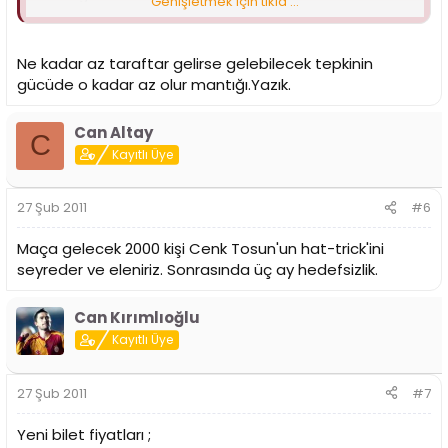
Genişletmek için tıkla ...
8. Kategori - Rakip Takım - 45.00 TL
Ne kadar az taraftar gelirse gelebilecek tepkinin
gücüde o kadar az olur mantığı.Yazık.
Can Altay
C
Kayıtlı Üye
27 Şub 2011
#6
Maça gelecek 2000 kişi Cenk Tosun'un hat-trick'ini
seyreder ve eleniriz. Sonrasında üç ay hedefsizlik.
Can Kırımlıoğlu
Kayıtlı Üye
27 Şub 2011
#7
Yeni bilet fiyatları ;