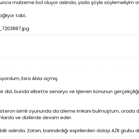
i olunca malzeme bol oluyor aslında, yada şöyle söylemeliyim 
ğlıyor tabi..
üyordum, Esra Abla açmış.
ir dizi; bunda elbette senaryo ve işlenen konunun gerçekçi
tosteron isimli oyununda da izleme imkanı bulmuştum, orada da
nlarda ve dizilerde devam eder.
lir aslında. Zaten, barındırdığı esprilerden dolayı A/B grubu 