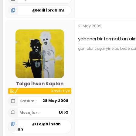
@
Halil İbrahim1
21 May 2009
yabancı bir formattan alı
gün olur coşar yine bu beden,bit
Tolga İhsan Kaplan
Kayıtlı Üye
28 May 2008
Katılım
1,652
Mesajlar
@
Tolga İhsan
Kaplan