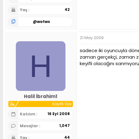
42
Yaş
@
wotws
21 May 2009
sadece iki oyuncuyla döne
H
zaman gerçekçi, zaman zam
keyifli olacağını sanmıyo
Halil İbrahim1
Kayıtlı Üye
16 Eyl 2008
Katılım
1,047
Mesajlar
44
Yaş