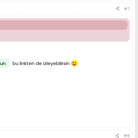
#7
lun
.
bu linkten de izleyebilirsin
#8