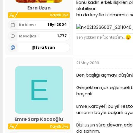
konu kadın erkek ilişkiler
n
h
Esra Uzun
olabiliyor..
i
bu da keyifle izlememizi sa
Kayıtlı Üye
1 Eyl 2004
Katılım
1,777
Mesajlar
sen yokken ne "bahtsız"ım..
@
Esra Uzun
21 May 2009
Ben başlığı açmayı düşün
E
Gerçekten çok eğlenceli b
başarılı.
Emre Karayel'i bu yıl Tes
umarım böyle başarılı oyu
Emre Sarp Kocaoğlu
Dizi uzun süre devam edebi
Kayıtlı Üye
da sanırım.