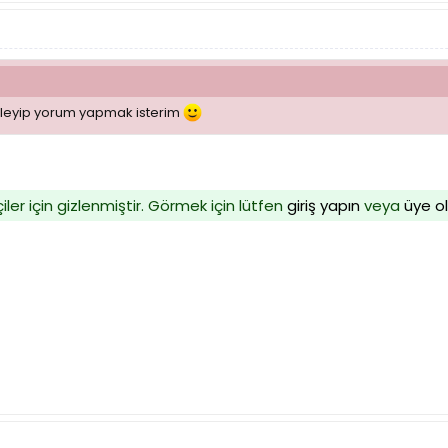
 izleyip yorum yapmak isterim
iler için gizlenmiştir. Görmek için lütfen
giriş yapın
veya
üye o