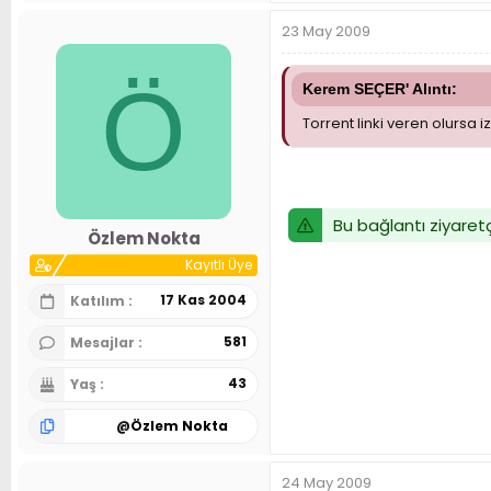
23 May 2009
Ö
Kerem SEÇER' Alıntı:
Torrent linki veren olursa
Bu bağlantı ziyaretç
Özlem Nokta
Kayıtlı Üye
17 Kas 2004
Katılım
581
Mesajlar
43
Yaş
@
Özlem Nokta
24 May 2009