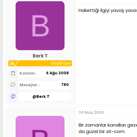
Hakettiği ilgiyi yavaş yav
B
Berk T
Kayıtlı Üye
6 Ağu 2008
Katılım
780
Mesajlar
@
Berk T
24 May 2009
Bir zamanlar kanalları ge
da güzel bir sit-com.