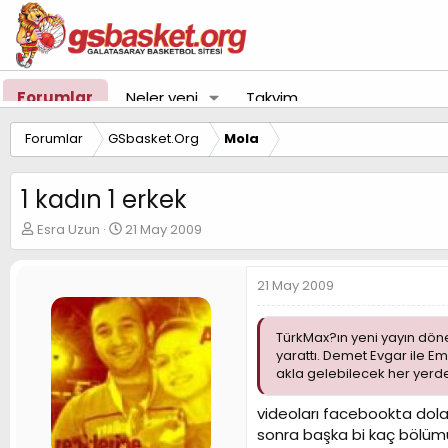
Forumlar
Neler yeni
Takvim
Forumlar
GSbasket.Org
Mola
1 kadın 1 erkek
K
B
Esra Uzun
21 May 2009
o
a
n
ş
u
l
21 May 2009
y
a
u
n
B
g
TürkMax?ın yeni yayın dönem
a
ı
yarattı. Demet Evgar ile Em
ş
ç
akla gelebilecek her yerde
l
t
a
a
videoları facebookta dol
t
r
sonra başka bi kaç bölümün
a
i