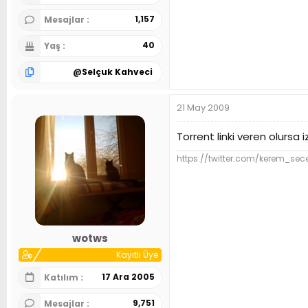
1,157
Mesajlar
40
Yaş
@
Selçuk Kahveci
21 May 2009
Torrent linki veren olursa
https://twitter.com/kerem_sec
wotws
Kayıtlı Üye
17 Ara 2005
Katılım
9,751
Mesajlar