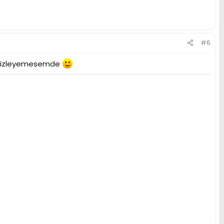
#6
mle izleyemesemde