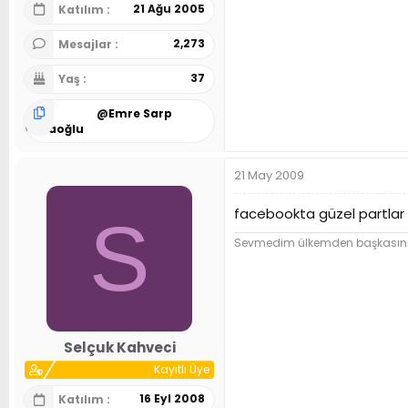
21 Ağu 2005
Katılım
2,273
Mesajlar
37
Yaş
@
Emre Sarp
Kocaoğlu
21 May 2009
facebookta güzel partlar
S
Sevmedim ülkemden başkasını, b
Selçuk Kahveci
Kayıtlı Üye
16 Eyl 2008
Katılım