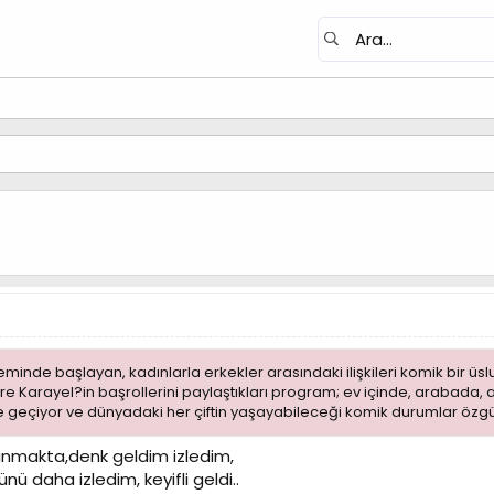
inde başlayan, kadınlarla erkekler arasındaki ilişkileri komik bir üslup
re Karayel?in başrollerini paylaştıkları program; ev içinde, arabada, a
 geçiyor ve dünyadaki her çiftin yaşayabileceği komik durumlar özgün v
anmakta,denk geldim izledim,
ü daha izledim, keyifli geldi..