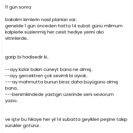
n
h
11 gün sonra
i
bakalım kimlerin nasıl planları var..
genelde 1 gün önceden hatta 14 subat günü milimum
kalplerle süslenmiş her cesit hediye yerini alıo
vitrinlerde..
garip bi hadisedir ki..
--ayy kızlar bakın cüneyt bana ne almış..
--ayy gercektren çok sevimli bi ayıcık..
---ay mahmutta bunun biraz daha büyügünü almış
bana..
---benimkindede yastıgın üzerinde seni seviorum
yazıo..
ve işte bu hikaye her yıl 14 subatta geyikleri peşine takıp
sürükler götürür..