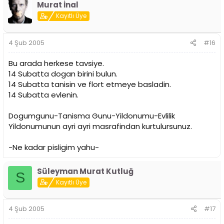
Ahh be yaşamayan bilemez tabi :roll:
Murat İnal
Mümkünse 15 Şubat dan sonra sevgili bul Onur eheh
Kayıtlı Üye
birkac sene önce Galatasaray-Deportivo sampiyonlar ligi
macı 14 Şubat' a rastlamıstı hatırlayanlar vardır. 14 Şubat
da sevgilimin yanındaydım yani KAPALI da
4 Şub 2005
#16
Bazıları da telefonumu bekliyordu heh
Bu arada herkese tavsiye.
14 Subatta dogan birini bulun.
14 Subatta tanisin ve flort etmeye basladin.
14 Subatta evlenin.
Dogumgunu-Tanisma Gunu-Yildonumu-Evlilik
Yildonumunun ayri ayri masrafindan kurtulursunuz.
-Ne kadar pisligim yahu-
Süleyman Murat Kutluğ
S
Kayıtlı Üye
4 Şub 2005
#17