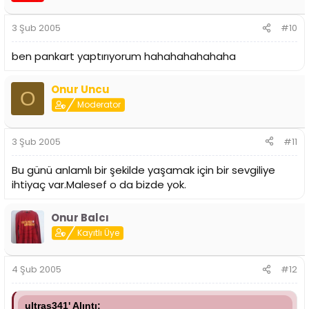
3 Şub 2005
#10
ben pankart yaptırıyorum hahahahahahaha
Onur Uncu
O
Moderator
3 Şub 2005
#11
Bu günü anlamlı bir şekilde yaşamak için bir sevgiliye
ihtiyaç var.Malesef o da bizde yok.
Onur Balcı
Kayıtlı Üye
4 Şub 2005
#12
ultras341' Alıntı: