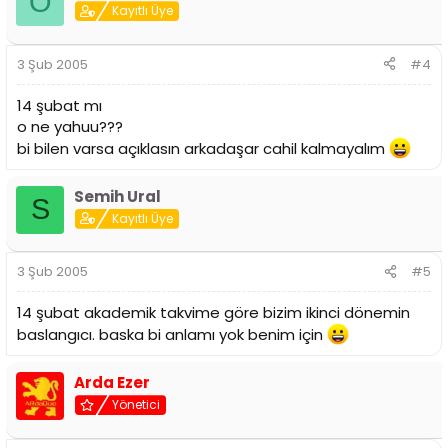
Ö
Kayıtlı Üye
3 Şub 2005
#4
14 şubat mı
o ne yahuu???
bi bilen varsa açıklasın arkadaşar cahil kalmayalım
Semih Ural
S
Kayıtlı Üye
3 Şub 2005
#5
14 şubat akademik takvime göre bizim ikinci dönemin
baslangıcı. baska bi anlamı yok benim için
Arda Ezer
Yönetici