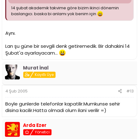
14 şubat akademik takvime göre bizim ikinci dönemin
baslangıcı. baska bi anlamı yok benim için
Aynı.
Lan şu güne bir sevgili denk getiremedik. Bir dahakini 14
Şubat'a ayarlayacam...
Murat İnal
Kayıtlı Üye
4 Şub 2005
#13
Boyle gunlerde telefonlar kapatilir.Mumkunse sehir
disina kacilir.Hatta olmadi olum ilani verilir =)
Arda Ezer
Yönetici