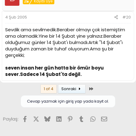
Kayıtlı Üye
4 Şub 2005
#20
Sevdik ama sevilmedik.Beraber olmayı çok istemiştim
ama olamadık.Yine bir 14 Şubat yine yalnızız.Beraber
olduğumuz günler 14 Şubat'ı bulmadı.Artık "14 Şubat"ı
duyduğum zaman bir tuhaf oluyorum.Ama şu bir
gerçekki;
seven insan her gün hatta bir ömür boyu
sever.Sadece 14 Şubat'ta değil.
Son
1 of 4
Sonraki
Cevap yazmak için giriş yap yada kayıt ol.
Facebook
X (Twitter)
Bluesky
LinkedIn
Pinterest
Tumblr
WhatsApp
E-posta
Paylaş: