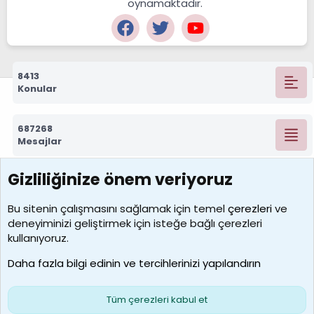
oynamaktadır.
8413
Konular
687268
Mesajlar
Gizliliğinize önem veriyoruz
7388
Kullanıcılar
Bu sitenin çalışmasını sağlamak için temel
çerezleri
ve
deneyiminizi geliştirmek için isteğe bağlı çerezleri
borabekirogluu
kullanıyoruz.
Son üye
Daha fazla bilgi edinin ve tercihlerinizi yapılandırın
Bize ulaşın
Şartlar ve kurallar
Gizlilik politikası
Çerezler
Yardım
Ana sayfa
R
Tüm çerezleri kabul et
S
S