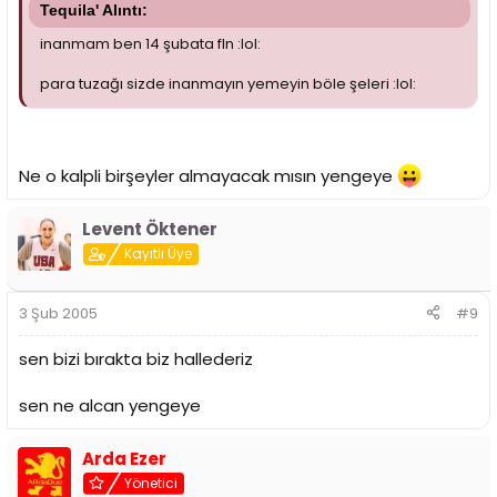
Tequila' Alıntı:
inanmam ben 14 şubata fln :lol:
para tuzağı sizde inanmayın yemeyin böle şeleri :lol:
Ne o kalpli birşeyler almayacak mısın yengeye
Levent Öktener
Kayıtlı Üye
3 Şub 2005
#9
sen bizi bırakta biz hallederiz
sen ne alcan yengeye
Arda Ezer
Yönetici