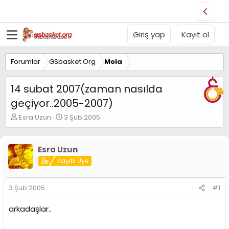
Giriş yap
Kayıt ol
Forumlar
GSbasket.Org
Mola
14 subat 2007(zaman nasılda
geçiyor..2005-2007)
K
B
Esra Uzun
3 Şub 2005
o
a
n
ş
u
l
Esra Uzun
y
a
Kayıtlı Üye
u
n
B
g
a
ı
3 Şub 2005
#1
ş
ç
l
t
arkadaşlar..
a
a
t
r
a
i