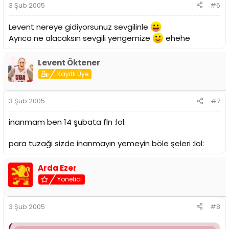
3 Şub 2005
#6
Levent nereye gidiyorsunuz sevgilinle
Ayrıca ne alacaksın sevgili yengemize
ehehe
Levent Öktener
Kayıtlı Üye
3 Şub 2005
#7
inanmam ben 14 şubata fln :lol:
para tuzağı sizde inanmayın yemeyin böle şeleri :lol:
Arda Ezer
Yönetici
3 Şub 2005
#8