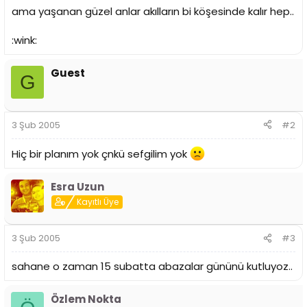
ama yaşanan güzel anlar akılların bi köşesinde kalır hep..
:wink:
Guest
G
3 Şub 2005
#2
Hiç bir planım yok çnkü sefgilim yok
Esra Uzun
Kayıtlı Üye
3 Şub 2005
#3
sahane o zaman 15 subatta abazalar gününü kutluyoz..
Özlem Nokta