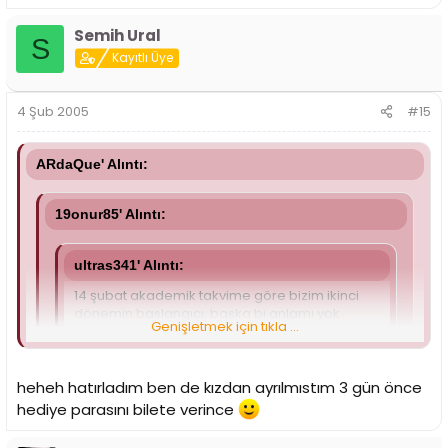
Semih Ural
S
Kayıtlı Üye
4 Şub 2005
#15
ARdaQue' Alıntı:
19onur85' Alıntı:
ultras341' Alıntı:
14 şubat akademik takvime göre bizim ikinci
dönemin baslangıcı. baska bi anlamı yok
Genişletmek için tıkla ...
benim için
Genişletmek için tıkla ...
Genişletmek için tıkla ...
heheh hatırladım ben de kızdan ayrılmıstım 3 gün önce
Aynı.
hediye parasını bilete verince
Lan şu güne bir sevgili denk getiremedik. Bir dahakini
14 Şubat'a ayarlayacam...