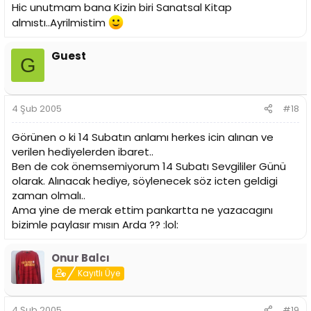
Hic unutmam bana Kizin biri Sanatsal Kitap
almıstı..Ayrilmistim
Guest
G
4 Şub 2005
#18
Görünen o ki 14 Subatın anlamı herkes icin alınan ve
verilen hediyelerden ibaret..
Ben de cok önemsemiyorum 14 Subatı Sevgililer Günü
olarak. Alınacak hediye, söylenecek söz icten geldigi
zaman olmalı..
Ama yine de merak ettim pankartta ne yazacagını
bizimle paylasır mısın Arda ?? :lol:
Onur Balcı
Kayıtlı Üye
4 Şub 2005
#19