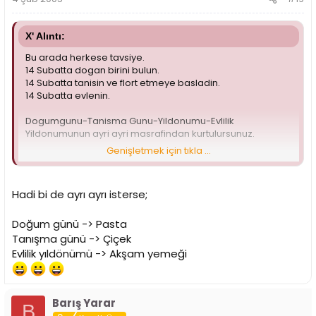
X' Alıntı:
Bu arada herkese tavsiye.
14 Subatta dogan birini bulun.
14 Subatta tanisin ve flort etmeye basladin.
14 Subatta evlenin.
Dogumgunu-Tanisma Gunu-Yildonumu-Evlilik
Yildonumunun ayri ayri masrafindan kurtulursunuz.
Genişletmek için tıkla ...
-Ne kadar pisligim yahu-
Hadi bi de ayrı ayrı isterse;
Doğum günü -> Pasta
Tanışma günü -> Çiçek
Evlilik yıldönümü -> Akşam yemeği
Barış Yarar
B