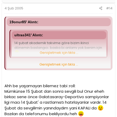
4 Şub 2005
#14
19onur85' Alıntı:
ultras341' Alıntı:
14 şubat akademik takvime göre bizim ikinci
dönemin baslangıcı. baska bi anlamı yok benim için
Genişletmek için tıkla ...
Genişletmek için tıkla ...
Aynı.
Lan şu güne bir sevgili denk getiremedik. Bir dahakini 14
Şubat'a ayarlayacam...
Ahh be yaşamayan bilemez tabi :roll:
Mümkünse 15 Şubat dan sonra sevgili bul Onur eheh
birkac sene önce Galatasaray-Deportivo sampiyonlar
ligi macı 14 Şubat' a rastlamıstı hatırlayanlar vardır. 14
Şubat da sevgilimin yanındaydım yani KAPALI da
Bazıları da telefonumu bekliyordu heh