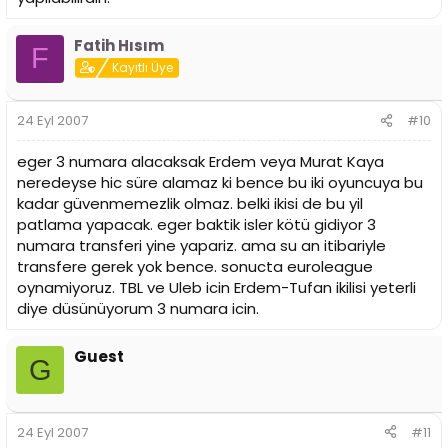
Fatih Hısım
F
Kayıtlı Üye
24 Eyl 2007
#10
eger 3 numara alacaksak Erdem veya Murat Kaya
neredeyse hic süre alamaz ki bence bu iki oyuncuya bu
kadar güvenmemezlik olmaz. belki ikisi de bu yil
patlama yapacak. eger baktik isler kötü gidiyor 3
numara transferi yine yapariz. ama su an itibariyle
transfere gerek yok bence. sonucta euroleague
oynamiyoruz. TBL ve Uleb icin Erdem-Tufan ikilisi yeterli
diye düsünüyorum 3 numara icin.
Guest
G
24 Eyl 2007
#11