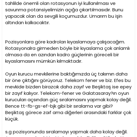
tahlilde önemli olan rotasyonun iyi kullanılması ve
savunma potansiyelimizin açığa çıkartılmasıdır. Bunu
yapacak olan da sevgili koçumuzdur. Umarım bu işin
altından kalkacaktır.
Pozisyonlara göre kadroları kıyaslamaya çalışacağım.
Rotasyonalra girmeden böyle bir kıyaslama çok anlamlı
olmasa da en azından kadro güçlerinin göreceli bir
kıyaslamasını mümkün kılmaktadır.
Oyun kurucu mevkilerine baktığımızda üç takımın daha
bir öne çıktığını görüyoruz. Telekom fener ve biz. Efes bu
mevkide bizden birazcık daha zayıf ve Beşiktaş ise epey
bir zayıf kalıyor. Telekom-fener ve Galatasaray?ın oyun
kurucuları açsından güç sıralamasını yapmak kolay değil.
Bence tt-fb-gs-ef-bjk gibi bir sıralama var gibi?
Beşiktaş görece zaıf ama diğerleri arasındaki farklar çok
küçük.
s.g pozisyonunda sıralamayı yapmak daha kolay değil.