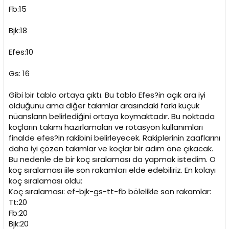
Fb:15
Bjk:18
Efes:10
Gs: 16
Gibi bir tablo ortaya çıktı. Bu tablo Efes?in açık ara iyi
olduğunu ama diğer takımlar arasındaki farkı küçük
nüansların belirlediğini ortaya koymaktadır. Bu noktada
koçların takımı hazırlamaları ve rotasyon kullanımları
finalde efes?in rakibini belirleyecek. Rakiplerinin zaaflarını
daha iyi çözen takımlar ve koçlar bir adım öne çıkacak.
Bu nedenle de bir koç sıralaması da yapmak istedim. O
koç sıralaması iile son rakamları elde edebiliriz. En kolayı
koç sıralaması oldu:
Koç sıralaması: ef-bjk-gs-tt-fb bölelikle son rakamlar:
Tt:20
Fb:20
Bjk:20