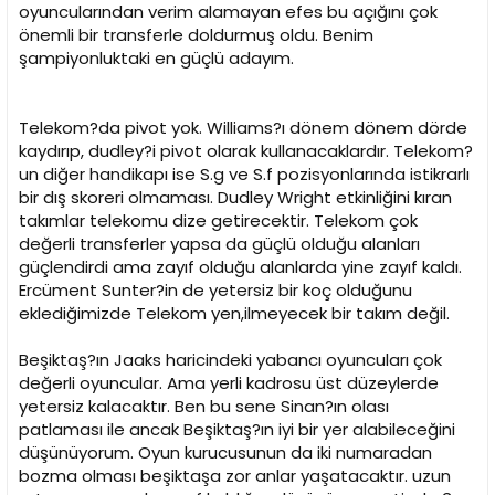
oyuncularından verim alamayan efes bu açığını çok
önemli bir transferle doldurmuş oldu. Benim
şampiyonluktaki en güçlü adayım.
Telekom?da pivot yok. Williams?ı dönem dönem dörde
kaydırıp, dudley?i pivot olarak kullanacaklardır. Telekom?
un diğer handikapı ise S.g ve S.f pozisyonlarında istikrarlı
bir dış skoreri olmaması. Dudley Wright etkinliğini kıran
takımlar telekomu dize getirecektir. Telekom çok
değerli transferler yapsa da güçlü olduğu alanları
güçlendirdi ama zayıf olduğu alanlarda yine zayıf kaldı.
Ercüment Sunter?in de yetersiz bir koç olduğunu
eklediğimizde Telekom yen,ilmeyecek bir takım değil.
Beşiktaş?ın Jaaks haricindeki yabancı oyuncuları çok
değerli oyuncular. Ama yerli kadrosu üst düzeylerde
yetersiz kalacaktır. Ben bu sene Sinan?ın olası
patlaması ile ancak Beşiktaş?ın iyi bir yer alabileceğini
düşünüyorum. Oyun kurucusunun da iki numaradan
bozma olması beşiktaşa zor anlar yaşatacaktır. uzun