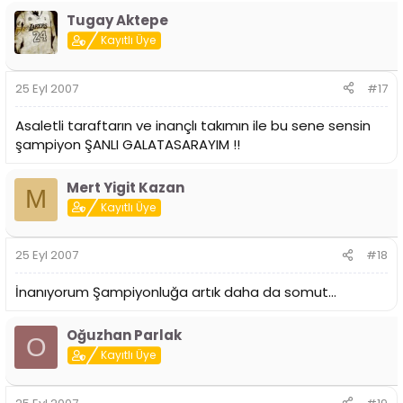
Tugay Aktepe
Kayıtlı Üye
25 Eyl 2007
#17
Asaletli taraftarın ve inançlı takımın ile bu sene sensin
şampiyon ŞANLI GALATASARAYIM !!
Mert Yigit Kazan
M
Kayıtlı Üye
25 Eyl 2007
#18
İnanıyorum Şampiyonluğa artık daha da somut...
Oğuzhan Parlak
O
Kayıtlı Üye