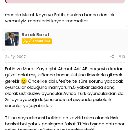
mesela Murat Kaya ve Fatih. bunlara bence destek
vermeliyiz. morallerini kaybetmemeliler.
Burak Barut
Kayıtlı Üye
24 Eyl 2007
#13
Fatih ve Murat Kaya gibi. Ahmet Arif ABi herşeyi o kadar
güzel anlatmış ki.Bence bunun üstüne ilavelerle gitmek
gerekir
Öncelikle abi Efes'te te süre sorunu yapacak
oyuncular olduğuna inanıyorum.5 yabancısıda sonç
olarak üst düzey oyuncular.Ayrıca Türk oyunculardan da
2si oynayacağı düşünülünce rotasyonda psikolojik
sorunlar yaşayabilirler.
Tt ise seyredilmesi belkide en zevkli takım olacak.Hıslı
basketbol,çabuk paslaşma fakat Tt'nin bşında antrenör
onları taşıyacak güçte ve yetenekte değil.