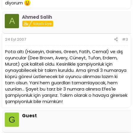
diyorum
Ahmed Salih
A
Kayıtlı Üye
24 Eyl 2007
#3
Pota altı (Hüseyin, Gaines, Green, Fatih, Cemal) ve dış
oyuncular (Dee Brown, Avery, Cüneyt, Tufan, Erdem,
Murat) çok kaliteli oldu. Kesinlikle şampiyonluk için
oynayabilecek bir takım kuruldu. Ama şimdi 3 numaraya
köprü görevi üstlenecek bir oyuncu alınması lazım ki
tam olsun. Yani hem guardları tamamlayacak, hem
uzunları... Şayet bu tarz bir 3 numara alınırsa Efes'le
şampiyonluk için yarışırız. Takım olarak o havaya girersek
şampiyonluk bile mümkün!
Guest
G