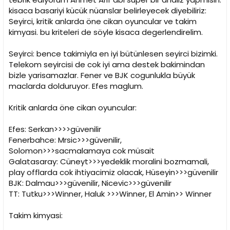
kisaca basariyi kücük nüanslar belirleyecek diyebiliriz:
Seyirci, kritik anlarda öne cikan oyuncular ve takim
kimyasi. bu kriteleri de söyle kisaca degerlendirelim.
Seyirci: bence takimiyla en iyi bütünlesen seyirci bizimki.
Telekom seyircisi de cok iyi ama destek bakimindan
bizle yarisamazlar. Fener ve BJK cogunlukla büyük
maclarda dolduruyor. Efes maglum.
Kritik anlarda öne cikan oyuncular:
Efes: Serkan>>>>güvenilir
Fenerbahce: Mrsic>>>güvenilir,
Solomon>>>sacmalamaya cok müsait
Galatasaray: Cüneyt>>>yedeklik moralini bozmamali,
play offlarda cok ihtiyacimiz olacak, Hüseyin>>>güvenilir
BJK: Dalmau>>>güvenilir, Nicevic>>>güvenilir
TT: Tutku>>>Winner, Haluk >>>Winner, El Amin>> Winner
Takim kimyasi: