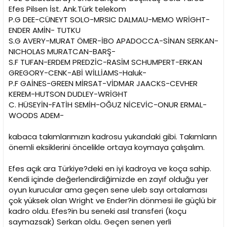
Efes Pilsen İst. Ank.Türk telekom
P.G DEE-CÜNEYT SOLO-MRSIC DALMAU-MEMO WRİGHT-
ENDER AMİN- TUTKU
S.G AVERY-MURAT ÖMER-İBO APADOCCA-SİNAN SERKAN-
NICHOLAS MURATCAN-BARŞ-
S.F TUFAN-ERDEM PREDZİC-RASİM SCHUMPERT-ERKAN
GREGORY-CENK-ABİ WİLLİAMS-Haluk-
P.F GAİNES-GREEN MİRSAT-VİDMAR JAACKS-CEVHER
KEREM-HUTSON DUDLEY-WRİGHT
C. HÜSEYİN-FATİH SEMİH-OĞUZ NİCEVİC-ONUR ERMAL-
WOODS ADEM-
kabaca takımlarımızın kadrosu yukarıdaki gibi. Takımların
önemli eksiklerini öncelikle ortaya koymaya çalışalım.
Efes açık ara Türkiye?deki en iyi kadroya ve koça sahip.
Kendi içinde değerlendirdiğimizde en zayıf olduğu yer
oyun kurucular ama geçen sene uleb sayı ortalaması
çok yüksek olan Wright ve Ender?in dönmesi ile güçlü bir
kadro oldu. Efes?in bu seneki asıl transferi (koçu
saymazsak) Serkan oldu. Geçen senen yerli