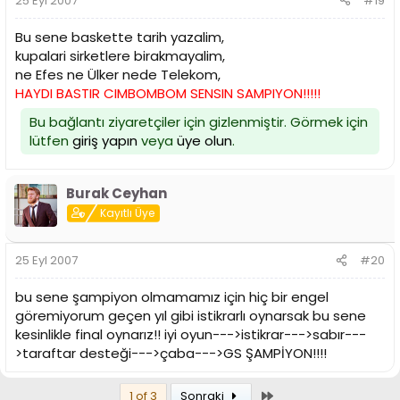
25 Eyl 2007
#19
Bu sene baskette tarih yazalim,
kupalari sirketlere birakmayalim,
ne Efes ne Ülker nede Telekom,
HAYDI BASTIR CIMBOMBOM SENSIN SAMPIYON!!!!!
Bu bağlantı ziyaretçiler için gizlenmiştir. Görmek için
lütfen
giriş yapın
veya
üye olun
.
Burak Ceyhan
Kayıtlı Üye
25 Eyl 2007
#20
bu sene şampiyon olmamamız için hiç bir engel
göremiyorum geçen yıl gibi istikrarlı oynarsak bu sene
kesinlikle final oynarız!! iyi oyun--->istikrar--->sabır---
>taraftar desteği--->çaba--->GS ŞAMPİYON!!!!
Son
1 of 3
Sonraki