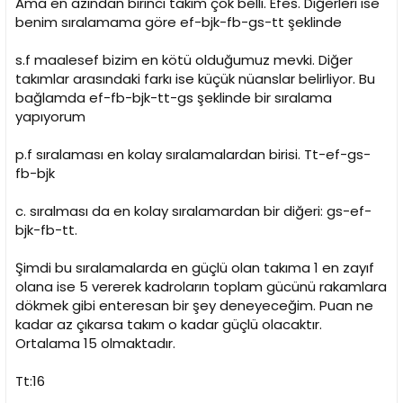
Ama en azından birinci takım çok belli. Efes. Diğerleri ise
benim sıralamama göre ef-bjk-fb-gs-tt şeklinde
s.f maalesef bizim en kötü olduğumuz mevki. Diğer
takımlar arasındaki farkı ise küçük nüanslar belirliyor. Bu
bağlamda ef-fb-bjk-tt-gs şeklinde bir sıralama
yapıyorum
p.f sıralaması en kolay sıralamalardan birisi. Tt-ef-gs-
fb-bjk
c. sıralması da en kolay sıralamardan bir diğeri: gs-ef-
bjk-fb-tt.
Şimdi bu sıralamalarda en güçlü olan takıma 1 en zayıf
olana ise 5 vererek kadroların toplam gücünü rakamlara
dökmek gibi enteresan bir şey deneyeceğim. Puan ne
kadar az çıkarsa takım o kadar güçlü olacaktır.
Ortalama 15 olmaktadır.
Tt:16