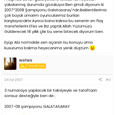
i
yakalanmış durumda gözüküyor.Ben şimdi diyorum ki
2007*2008 Şampiyonu Galatasaray'^dır.Beklentilerimiz
çok büyük umarım oyuncularımız bunları
karşılayacaktır.Ayrıca bana kalırsa bu senenin en flaş
transferlerini Efes ve Biz yaptık.Allah Yüzümüzü
Gülderecek 18 yıllık çile bu sene bitecek diyorum ben.
Eyüp Abi normalde sen açarsın bu konuyu ama
kusuruma bakma heyecanıma yenik düştüm
wotws
Kayıtlı Üye
24 Eyl 2007
#2
3 numaraya yapılacak bir takviyeyle ve taraftarın
sonsuz desteğiyle ben de ;
2007-08 şampiyonu GALATASARAY