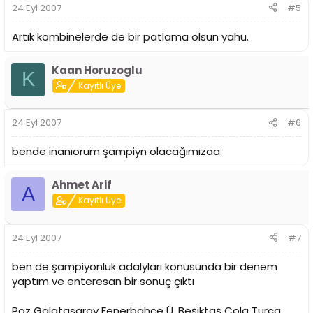
24 Eyl 2007
#5
Artık kombinelerde de bir patlama olsun yahu.
Kaan Horuzoglu
K
Kayıtlı Üye
24 Eyl 2007
#6
bende inanıorum şampiyn olacağımızaa.
Ahmet Arif
A
Kayıtlı Üye
24 Eyl 2007
#7
ben de şampiyonluk adalyları konusunda bir denem
yaptım ve enteresan bir sonuç çıktı
Poz Galatasaray Fenerbahçe Ü. Beşiktaş Cola Turca