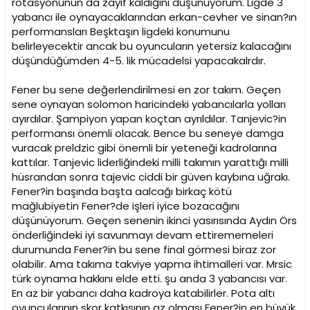
rotasyonunun da zayıf kaldığını düşünüyorum. Ligde 3
yabancı ile oynayacaklarından erkan-cevher ve sinan?ın
performansları Beşktaşın ligdeki konumunu
belirleyecektir ancak bu oyuncuların yetersiz kalacağını
düşündüğümden 4-5. lik mücadelsi yapacakalrdır.
Fener bu sene değerlendirilmesi en zor takım. Geçen
sene oynayan solomon haricindeki yabancılarla yolları
ayırdılar. Şampiyon yapan koçtan ayrıldılar. Tanjevic?in
performansı önemli olacak. Bence bu seneye damga
vuracak preldzic gibi önemli bir yeteneği kadrolarına
kattılar. Tanjevic liderliğindeki milli takımın yarattığı milli
hüsrandan sonra tajevic ciddi bir güven kaybına uğrakı.
Fener?in başında başta aalcağı birkaç kötü
mağlubiyetin Fener?de işleri iyice bozacağını
düşünüyorum. Geçen senenin ikinci yasırısında Aydın Örs
önderliğindeki iyi savunmayı devam ettirememeleri
durumunda Fener?in bu sene final görmesi biraz zor
olabilir. Ama takıma takviye yapma ihtimalleri var. Mrsic
türk oynama hakkını elde etti. şu anda 3 yabancısı var.
En az bir yabancı daha kadroya katabilirler. Pota altı
oyuncularının skor katkısının az olması Fener?in en büyük