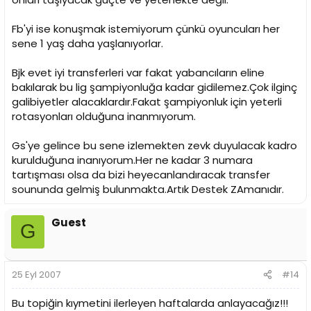
Fb'yi ise konuşmak istemiyorum çünkü oyuncuları her
sene 1 yaş daha yaşlanıyorlar.
Bjk evet iyi transferleri var fakat yabancıların eline
bakılarak bu lig şampiyonluğa kadar gidilemez.Çok ilginç
galibiyetler alacaklardır.Fakat şampiyonluk için yeterli
rotasyonları olduğuna inanmıyorum.
Gs'ye gelince bu sene izlemekten zevk duyulacak kadro
kurulduğuna inanıyorum.Her ne kadar 3 numara
tartışması olsa da bizi heyecanlandıracak transfer
soununda gelmiş bulunmakta.Artık Destek ZAmanıdır.
Guest
G
25 Eyl 2007
#14
Bu topiğin kıymetini ilerleyen haftalarda anlayacağız!!!