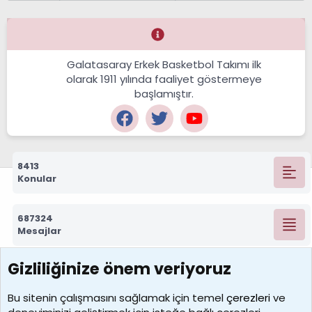
Galatasaray Erkek Basketbol Takımı ilk
olarak 1911 yılında faaliyet göstermeye
başlamıştır.
8413
Konular
687324
Mesajlar
Gizliliğinize önem veriyoruz
7390
Kullanıcılar
Bu sitenin çalışmasını sağlamak için temel
çerezleri
ve