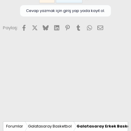
Cevap yazmak için giriş yap yada kayıt ol.
Facebook
X (Twitter)
Bluesky
LinkedIn
Pinterest
Tumblr
WhatsApp
E-posta
Paylaş:
Forumlar
Galatasaray Basketbol
Galatasaray Erkek Basket