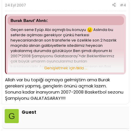
24 Eyl 2007
#4
Burak Barut' Alıntı:
Geçen sene Eyüp Abi açmıştı bu konuyu
Aslında bu
seferde açılması gerekiyor çünkü herkesi
heyecanlandıran son transferle ve özelikle son 2 hazırlık
maçında alınan galibiyetlerle istediimiz heyecan
yakalanmış durumda gözüküyor.Ben şimdi diyorum ki
2007*2008 Şampiyonu Galatasaray'^dır.Beklentilerimiz
çok büyük umarım oyuncularımız bunları
karşılayacaktır.Ayrıca bana kalırsa bu senenin en flaş
Genişletmek için tıkla ...
transferlerini Efes ve Biz yaptık.Allah Yüzümüzü Gülderecek
18 yıllık çile bu sene bitecek diyorum ben.
Allah var bu topiği açmaya gelmiştim ama Burak
gerekeni yapmış, gençlerin önünü açmak lazım.
Eyüp Abi normalde sen açarsın bu konuyu ama kusuruma
Sonuna kadar inanıyorum 2007-2008 Basketbol sezonu
bakma heyecanıma yenik düştüm
Şampiyonu GALATASARAY!!!!
Guest
G