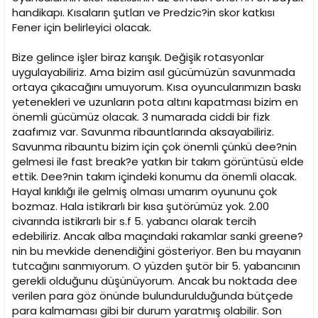
handikapı. Kısaların şutları ve Predzic?in skor katkısı
Fener için belirleyici olacak.
Bize gelince işler biraz karışık. Değişik rotasyonlar
uygulayabiliriz. Ama bizim asıl gücümüzün savunmada
ortaya çıkacağını umuyorum. Kısa oyuncularımızın baskı
yetenekleri ve uzunların pota altını kapatması bizim en
önemli gücümüz olacak. 3 numarada ciddi bir fizk
zaafımız var. Savunma ribauntlarında aksayabiliriz.
Savunma ribauntu bizim için çok önemli çünkü dee?nin
gelmesi ile fast break?e yatkın bir takım görüntüsü elde
ettik. Dee?nin takım içindeki konumu da önemli olacak.
Hayal kırıklığı ile gelmiş olması umarım oyununu çok
bozmaz. Hala istikrarlı bir kısa şutörümüz yok. 2.00
civarında istikrarlı bir s.f 5. yabancı olarak tercih
edebiliriz. Ancak alba maçındaki rakamlar sanki greene?
nin bu mevkide denendiğini gösteriyor. Ben bu mayanın
tutcağını sanmıyorum. O yüzden şutör bir 5. yabancının
gerekli olduğunu düşünüyorum. Ancak bu noktada dee
verilen para göz önünde bulundurulduğunda bütçede
para kalmaması gibi bir durum yaratmış olabilir. Son