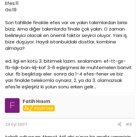
Efes:11
Gs:19
Son tahlilde finalde efes var ve yakın takımlardan birisi
biziz. Ama diğer takımlarda finale çok yakın. O zaman
belirleyici olacak en önemli faktör seyirci oluyor. Yani iş
bize düşüyor. Haydi istanbuldaki dostlar, kombine
almaya?
ed. ligi en kötü 3. bitirmek lazım. sıralamam: ef-tt-gs-
fb-bjk-ban-klj-kaf 3-6 eşleşmesi ile muhtemelen banvit
olur. fb beşiktaşı eler. sonra da 1-4 efes-fener ve biz
yarı finalde telekomla oynarız. 2. ya da 3. olamazsak
efes'le eşleşiriz ki yolun sonu erken gelir...
Fatih Hısım
F
Kayıtlı Üye
24 Eyl 2007
#8
tebrik ediyorum Ahmet Arif abi süper bir analiz yapmisin.