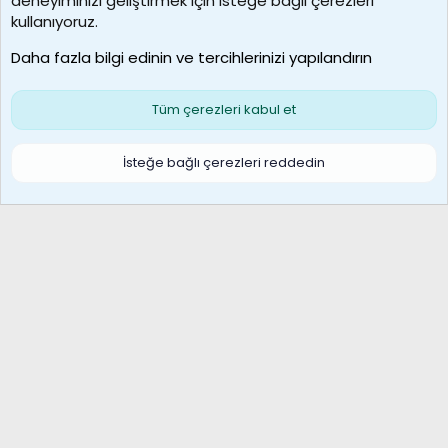
deneyiminizi geliştirmek için isteğe bağlı çerezleri
MosesBrownHayranı
kullanıyoruz.
Son üye
Daha fazla bilgi edinin ve tercihlerinizi yapılandırın
Bize ulaşın
Şartlar ve kurallar
Gizlilik politikası
Çerezler
Yardım
Ana sayfa
R
Tüm çerezleri kabul et
S
S
Galatasaray Basketbol | GS Basket Taraftar Platformu
İsteğe bağlı çerezleri reddedin
®
Community platform by XenForo
© 2010-2026 XenForo Ltd.
XenForo Türkçe 🇹🇷 Destek Forumu –
XenWp.Com