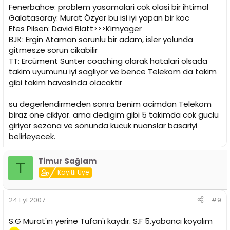
Fenerbahce: problem yasamalari cok olasi bir ihtimal
Galatasaray: Murat Özyer bu isi iyi yapan bir koc
Efes Pilsen: David Blatt>>>Kimyager
BJK: Ergin Ataman sorunlu bir adam, isler yolunda
gitmesze sorun cikabilir
TT: Ercüment Sunter coaching olarak hatalari olsada
takim uyumunu iyi sagliyor ve bence Telekom da takim
gibi takim havasinda olacaktir
su degerlendirmeden sonra benim acimdan Telekom
biraz öne cikiyor. ama dedigim gibi 5 takimda cok güclü
giriyor sezona ve sonunda kücük nüanslar basariyi
belirleyecek.
Timur Sağlam
T
Kayıtlı Üye
24 Eyl 2007
#9
S.G Murat'ın yerine Tufan'ı kaydır. S.F 5.yabancı koyalım