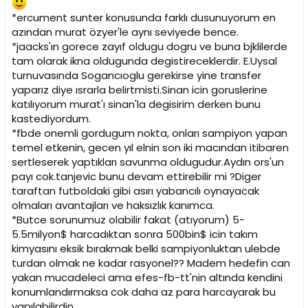
*ercument sunter konusunda farklı dusunuyorum en
azından murat özyer'le aynı seviyede bence.
*jaacks'ın gorece zayıf oldugu dogru ve buna bjklilerde
tam olarak ikna oldugunda degistireceklerdir. E.Uysal
turnuvasında Sogancıoglu gerekirse yine transfer
yaparız diye ısrarla belirtmisti.Sinan icin goruslerine
katılıyorum murat'ı sinan'la degisirim derken bunu
kastediyordum.
*fbde onemli gordugum nokta, onları sampiyon yapan
temel etkenin, gecen yıl elnin son iki macından itibaren
sertleserek yaptıkları savunma oldugudur.Aydın ors'un
payı cok.tanjevic bunu devam ettirebilir mi ?Diger
taraftan futboldaki gibi asırı yabancılı oynayacak
olmaları avantajları ve haksızlık kanımca.
*Butce sorunumuz olabilir fakat (atıyorum) 5-
5.5milyon$ harcadıktan sonra 500bin$ icin takım
kimyasını eksik bırakmak belki sampiyonluktan ulebde
turdan olmak ne kadar rasyonel?? Madem hedefin can
yakan mucadeleci ama efes-fb-tt'nin altında kendini
konumlandırmaksa cok daha az para harcayarak bu
yapılabilirdin.