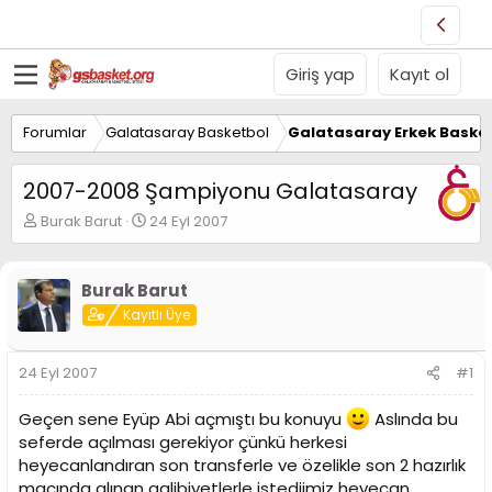
Giriş yap
Kayıt ol
Forumlar
Galatasaray Basketbol
Galatasaray Erkek Basket
2007-2008 Şampiyonu Galatasaray
K
B
Burak Barut
24 Eyl 2007
o
a
n
ş
u
l
Burak Barut
y
a
Kayıtlı Üye
u
n
B
g
a
ı
24 Eyl 2007
#1
ş
ç
l
t
a
a
Geçen sene Eyüp Abi açmıştı bu konuyu
Aslında bu
t
r
seferde açılması gerekiyor çünkü herkesi
a
i
heyecanlandıran son transferle ve özelikle son 2 hazırlık
n
h
maçında alınan galibiyetlerle istediimiz heyecan