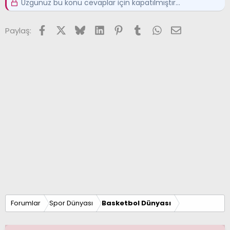
Üzgünüz bu konu cevaplar için kapatılmıştır...
Facebook
X (Twitter)
Bluesky
LinkedIn
Pinterest
Tumblr
WhatsApp
E-posta
Paylaş:
Forumlar
Spor Dünyası
Basketbol Dünyası