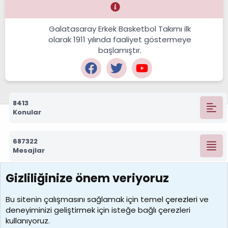
Galatasaray Erkek Basketbol Takımı ilk
olarak 1911 yılında faaliyet göstermeye
başlamıştır.
8413
Konular
687322
Mesajlar
Gizliliğinize önem veriyoruz
7390
Kullanıcılar
Bu sitenin çalışmasını sağlamak için temel
çerezleri
ve
deneyiminizi geliştirmek için isteğe bağlı çerezleri
MosesBrownHayranı
kullanıyoruz.
Son üye