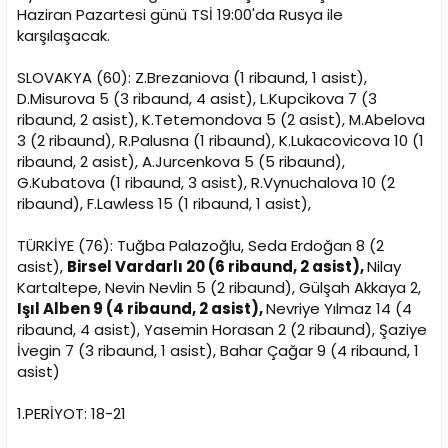
Haziran Pazartesi günü TSİ 19:00'da Rusya ile
n
h
i
karşılaşacak.
SLOVAKYA (60): Z.Brezaniova (1 ribaund, 1 asist),
D.Misurova 5 (3 ribaund, 4 asist), L.Kupcikova 7 (3
ribaund, 2 asist), K.Tetemondova 5 (2 asist), M.Abelova
3 (2 ribaund), R.Palusna (1 ribaund), K.Lukacovicova 10 (1
ribaund, 2 asist), A.Jurcenkova 5 (5 ribaund),
G.Kubatova (1 ribaund, 3 asist), R.Vynuchalova 10 (2
ribaund), F.Lawless 15 (1 ribaund, 1 asist),
TÜRKİYE (76): Tuğba Palazoğlu, Seda Erdoğan 8 (2
asist),
Birsel Vardarlı 20 (6 ribaund, 2 asist),
Nilay
Kartaltepe, Nevin Nevlin 5 (2 ribaund), Gülşah Akkaya 2,
Işıl Alben 9 (4 ribaund, 2 asist),
Nevriye Yılmaz 14 (4
ribaund, 4 asist), Yasemin Horasan 2 (2 ribaund), Şaziye
İvegin 7 (3 ribaund, 1 asist), Bahar Çağar 9 (4 ribaund, 1
asist)
1.PERİYOT: 18-21