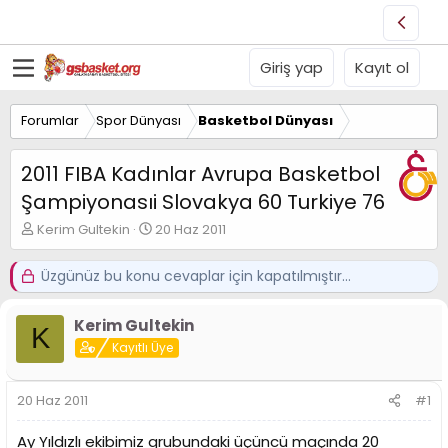
Giriş yap
Kayıt ol
Forumlar
Spor Dünyası
Basketbol Dünyası
2011 FIBA Kadınlar Avrupa Basketbol
Şampiyonasıi Slovakya 60 Turkiye 76
K
B
Kerim Gultekin
20 Haz 2011
o
a
n
ş
Üzgünüz bu konu cevaplar için kapatılmıştır...
u
l
y
a
u
n
Kerim Gultekin
K
B
g
Kayıtlı Üye
a
ı
ş
ç
l
t
20 Haz 2011
#1
a
a
t
r
Ay Yıldızlı ekibimiz grubundaki üçüncü maçında 20
a
i