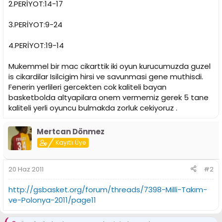
2.PERİYOT:14-17
3.PERİYOT:9-24
4.PERİYOT:19-14
Mukemmel bir mac cikarttik iki oyun kurucumuzda guzel
is cikardilar Isilcigim hirsi ve savunmasi gene muthisdi.
Fenerin yerlileri gercekten cok kaliteli bayan
basketbolda altyapilara onem vermemiz gerek 5 tane
kaliteli yerli oyuncu bulmakda zorluk cekiyoruz .
Mertcan Dönmez
Kayıtlı Üye
20 Haz 2011
#2
http://gsbasket.org/forum/threads/7398-Milli-Takım-
ve-Polonya-2011/page11