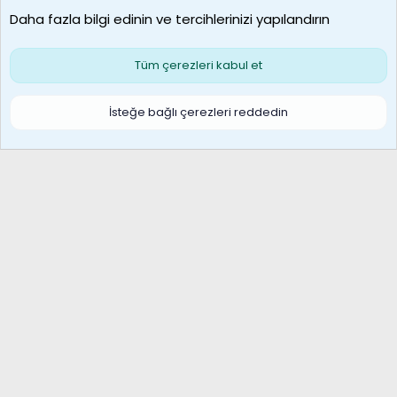
Daha fazla bilgi edinin ve tercihlerinizi yapılandırın
Bize ulaşın
Şartlar ve kurallar
Gizlilik politikası
Çerezler
Yardım
Ana sayfa
R
Tüm çerezleri kabul et
S
S
Galatasaray Basketbol | GS Basket Taraftar Platformu
İsteğe bağlı çerezleri reddedin
®
Community platform by XenForo
© 2010-2026 XenForo Ltd.
XenForo Türkçe 🇹🇷 Destek Forumu –
XenWp.Com