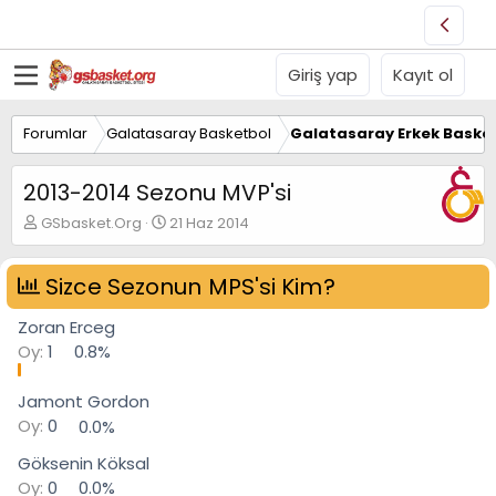
Giriş yap
Kayıt ol
Forumlar
Galatasaray Basketbol
Galatasaray Erkek Basket
2013-2014 Sezonu MVP'si
K
B
GSbasket.Org
21 Haz 2014
o
a
n
ş
u
Sizce Sezonun MPS'si Kim?
l
y
a
u
n
Zoran Erceg
B
g
Oy:
1
0.8%
a
ı
ş
ç
Jamont Gordon
l
t
a
a
Oy:
0
0.0%
t
r
a
i
Göksenin Köksal
n
h
Oy:
0
0.0%