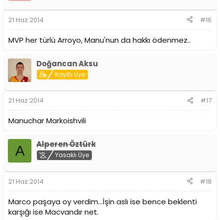
21 Haz 2014
#16
MVP her türlü Arroyo, Manu'nun da hakkı ödenmez..
Doğancan Aksu
Kayıtlı Üye
21 Haz 2014
#17
Manuchar Markoishvili
Alperen Öztürk
A
Yasaklı Üye
21 Haz 2014
#18
Marco paşaya oy verdim...İşin aslı ise bence beklenti
karşığı ise Macvandır net.