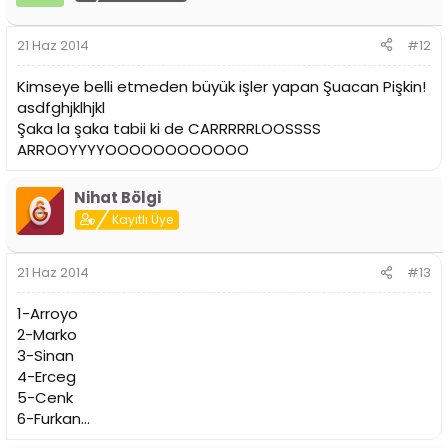
21 Haz 2014
#12
Kimseye belli etmeden büyük işler yapan Şuacan Pişkin!
asdfghjklhjkl
Şaka la şaka tabii ki de CARRRRRLOOSSSS
ARROOYYYYOOOOOOOOOOOO
Nihat Bölgi
Kayıtlı Üye
21 Haz 2014
#13
1-Arroyo
2-Marko
3-Sinan
4-Erceg
5-Cenk
6-Furkan...