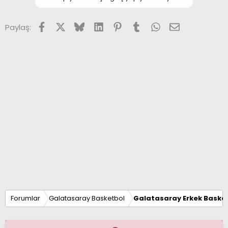
Facebook
X (Twitter)
Bluesky
LinkedIn
Pinterest
Tumblr
WhatsApp
E-posta
Paylaş:
Forumlar
Galatasaray Basketbol
Galatasaray Erkek Basket