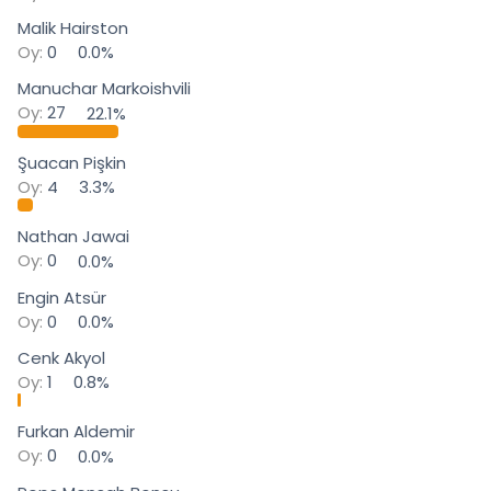
i
Malik Hairston
Oy:
0
0.0%
Manuchar Markoishvili
Oy:
27
22.1%
Şuacan Pişkin
Oy:
4
3.3%
Nathan Jawai
Oy:
0
0.0%
Engin Atsür
Oy:
0
0.0%
Cenk Akyol
Oy:
1
0.8%
Furkan Aldemir
Oy:
0
0.0%