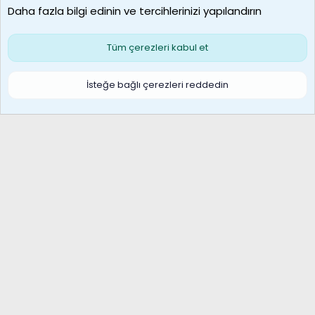
Daha fazla bilgi edinin ve tercihlerinizi yapılandırın
Bize ulaşın
Şartlar ve kurallar
Gizlilik politikası
Çerezler
Yardım
Ana sayfa
R
Tüm çerezleri kabul et
S
S
Galatasaray Basketbol | GS Basket Taraftar Platformu
İsteğe bağlı çerezleri reddedin
®
Community platform by XenForo
© 2010-2026 XenForo Ltd.
XenForo Türkçe 🇹🇷 Destek Forumu –
XenWp.Com