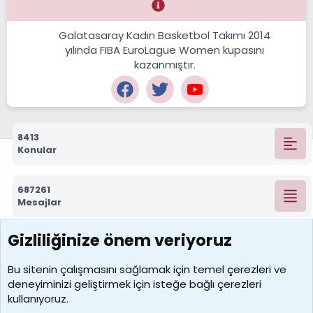
Galatasaray Kadın Basketbol Takımı 2014
yılında FIBA EuroLague Women kupasını
kazanmıştır.
8413
Konular
687261
Mesajlar
Gizliliğinize önem veriyoruz
7388
Kullanıcılar
Bu sitenin çalışmasını sağlamak için temel
çerezleri
ve
deneyiminizi geliştirmek için isteğe bağlı çerezleri
borabekirogluu
kullanıyoruz.
Son üye