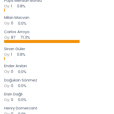
Pops Mensah Bonsu
Oy:
1
0.8%
Milan Macvan
Oy:
0
0.0%
Carlos Arroyo
Oy:
87
71.3%
Sinan Güler
Oy:
1
0.8%
Ender Arslan
Oy:
0
0.0%
Doğukan Sönmez
Oy:
0
0.0%
Ersin Dağlı
Oy:
0
0.0%
Henry Domercant
Oy:
0
0.0%