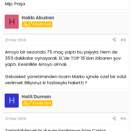
Mip; Paşa
Hakkı Abukan
H
Kayıtlı Üye
21 Haz 2014
#8
Arroyo bir sezonda 75 maç yaptı bu yaşıyla. Hem de
35'li dakikalar oynayarak. EL'de TOP 16'dan itibaren şov
yaptı. Kesinlikle Arroyo olmalı.
Gsbasket yönetiminden ricam Marko içinde özel bir ödül
verilmeli. Biliyoruz ki fazlasıyla haketti ?
Halit Duman
H
Kayıtlı Üye
21 Haz 2014
#9
Tartışılabilecek bi durum bırakmıyor bize Carlos.