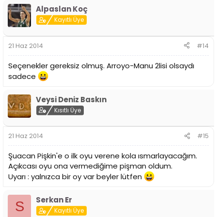
Alpaslan Koç
Kayıtlı Üye
21 Haz 2014
#14
Seçenekler gereksiz olmuş. Arroyo-Manu 2lisi olsaydı
sadece
Veysi Deniz Baskın
Kısıtlı Üye
21 Haz 2014
#15
Şuacan Pişkin'e o ilk oyu verene kola ısmarlayacağım.
Açıkcası oyu ona vermediğime pişman oldum.
Uyarı : yalnızca bir oy var beyler lütfen
Serkan Er
S
Kayıtlı Üye