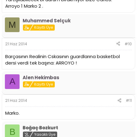
Arroyo 1 Marko 2 .
Muhammed Selçuk
M
Kayıtlı Üye
21 Haz 2014
#10
Barçasının Realinin Cskasının guardlarına basketbol
dersi verdi tek başına: ARROYO !
Alen Hekimbas
A
Kayıtlı Üye
21 Haz 2014
#11
Marko.
Boğaç Bozkurt
B
Yasaklı Üye