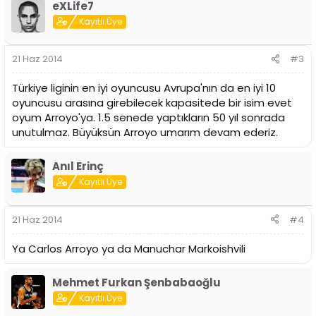
eXLife7
Kayıtlı Üye
21 Haz 2014
#3
Türkiye liginin en iyi oyuncusu Avrupa'nın da en iyi 10
oyuncusu arasına girebilecek kapasitede bir isim evet
oyum Arroyo'ya. 1.5 senede yaptıkların 50 yıl sonrada
unutulmaz. Büyüksün Arroyo umarım devam ederiz.
Anıl Erinç
Kayıtlı Üye
21 Haz 2014
#4
Ya Carlos Arroyo ya da Manuchar Markoishvili
Mehmet Furkan Şenbabaoğlu
Kayıtlı Üye