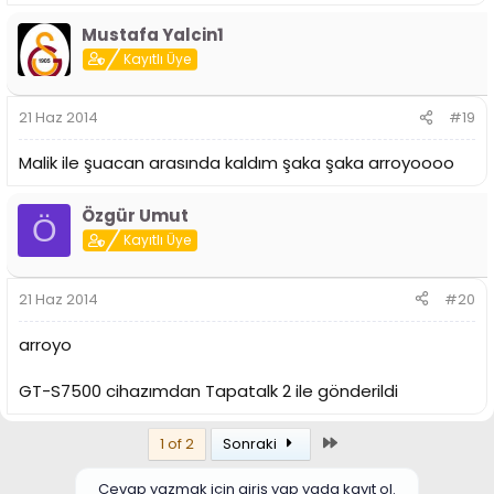
Mustafa Yalcin1
Kayıtlı Üye
21 Haz 2014
#19
Malik ile şuacan arasında kaldım şaka şaka arroyoooo
Özgür Umut
Ö
Kayıtlı Üye
21 Haz 2014
#20
arroyo
GT-S7500 cihazımdan Tapatalk 2 ile gönderildi
Son
1 of 2
Sonraki
Cevap yazmak için giriş yap yada kayıt ol.